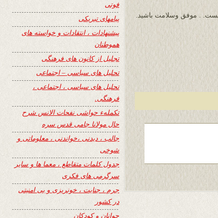
فوتی
لیست. . موفق وسلامت باشید.
پیامهای تبریکی
پیشنهادات ، انتقادات و خواسته های
هموطنان
تجلیل از کانون های فرهنگی
تحلیل های سیاسی – اجتماعی
تحلیل های سیاسی ، اجتماعی ،
فرهنگی.
تکملهء حواشی نفحات الانس شرح
حال مولانا جامی قدس سره
جالب ، دیدنی ،خواندنی ، معلوماتی و
شوخی
جدول کلمات متقاطع ، معما ها و سایر
سرگرمی های فکری
جرم ، جنایت ، خونریزی و بی امنیتی
در کشور
جوانان و کودکان