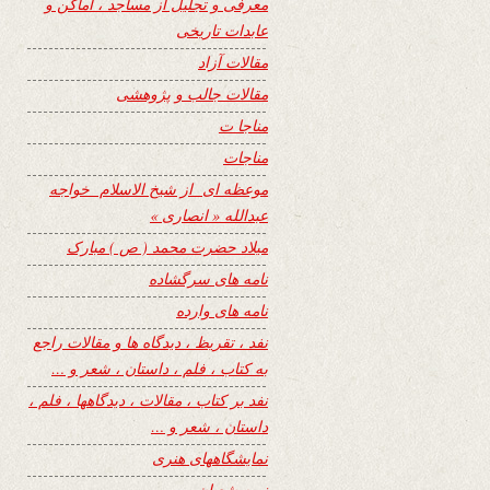
معرفی و تجلیل از مساجد ، اماکن و
عابدات تاریخی
مقالات آزاد
مقالات جالب و پژوهشی
مناجا ت
مناجات
موعظه ای از شیخ الاسلام خواجه
عبدالله « انصاری »
میلاد حضرت محمد ( ص ) مبارک
نامه های سرگشاده
نامه های وارده
نفد ، تقریظ ، دیدگاه ها و مقالات راجع
به کتاب ، فلم ، داستان ، شعر و …
نفد بر کتاب ، مقالات ، دیدگاهها ، فلم ،
داستان ، شعر و …
نمایشگاههای هنری
نیمه شعبان