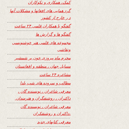
کمک، همکاری و نکوکاران
گرد همایی های افغانها و مشکلات آنها
د ر خارج از کشور
گفتگو با همکاران قلمی ۲۴ ساعت
گفتگو ها و گزارش ها
مجموعه های قلمی هنر خوشنویسی
ونقاشی
محرم ماه پیروزی خون بر شمشیر
مسایل جهان ، منطقه و افغانستان
مشاعره ۲۴ ساعت
مطالب و سروده های شب یلدا
معرفی شاعران ، نویسنده گان ،
داکتران ، روشنفگران و هنرمندان.
معرفی شاعران ، نویسنده گان
،داکتران و روشنفکران
معرفی کتابهای جدید