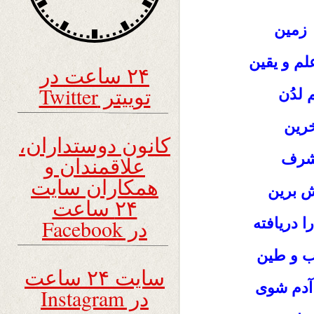
 زمین
لم و یقین
۲۴ ساعت در
توییتر Twitter
 لدُن
خرین
کانون دوستداران،
 شرف
علاقمندان و
همکاران سایت
ش برین
۲۴ ساعت
 دریافته
در Facebook
آب و طین
سایت ۲۴ ساعت
آدم شوی
در Instagram