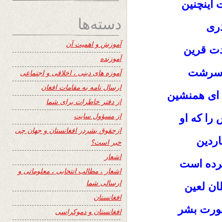
 اینچنین
دسته‌ها
ذری
آموزش و اهمیت آن
ت قرین
آموزنده
م سرشت
آموزه های دینی ، اخلاقی و اجتماعی
ارسال نامه به مقامات افغان
 ای همنشین
از دفتر خاطرات برای شما
از مسؤول سایت
را که او
ازحقوق بشردر افغانستان و جهان چی
اردین
خبر است؟
اشعار
رده است
اشعار ، مطالب انتخابی ، معلوماتی و
ارسالی شما
ان لعین
افغانستان
رت بشر
افغانستان و دموکراسی