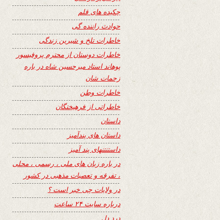
چکیده های قلم
حوادث راننده گی
خاطرات تلخ و شیرین زندگی
خاطرات دوستان از محترم پروفیسور
پوهاند استاد میرحسین شاه در باره
زحمات شان
خاطرات وطن
خاطراتی از فرهیختگان
داستان
داستان های پندآمیز
داستنتنهای پند آمیز
در باره زبان های ملی ، رسمی ، محلی
، تفرقه و تعصبات مذهبی در کشور
در ولایات چی خبر است ؟
درباره سایت ۲۴ ساعت
درد دل