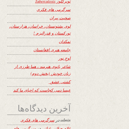
توبرکلوز Tuberculosis
سرگرمی های فکری
صحبت پیران
لوی پشتونستان، خراسان، هزارستان،
تورکستان و فدرالیزم !
نمکدان
جامعه هنری افغانستان
اوجِ نور
شاعر بانوی هنرمند ، هما طرزی از
زبان خودش (بخش دوم)
کشتی عشق
عیسا دمی کجاست که احیای ما کند
آخرین دیدگاه‌ها
admin
در
سرگرمی های فکری
غلام جیلانی غیاثی
در
سرگرمی های