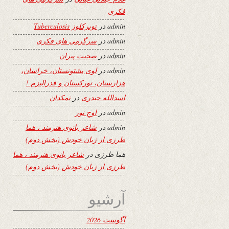
فکری
admin
در
توبرکلوز Tuberculosis
admin
در
سرگرمی های فکری
admin
در
صحبت پیران
admin
در
لوی پشتونستان، خراسان،
هزارستان، تورکستان و فدرالیزم !
اسدالله حیدری
در
نمکدان
admin
در
اوجِ نور
admin
در
شاعر بانوی هنرمند ، هما
طرزی از زبان خودش (بخش دوم)
هما طرزی
در
شاعر بانوی هنرمند ، هما
طرزی از زبان خودش (بخش دوم)
آرشیو
آگوست 2026