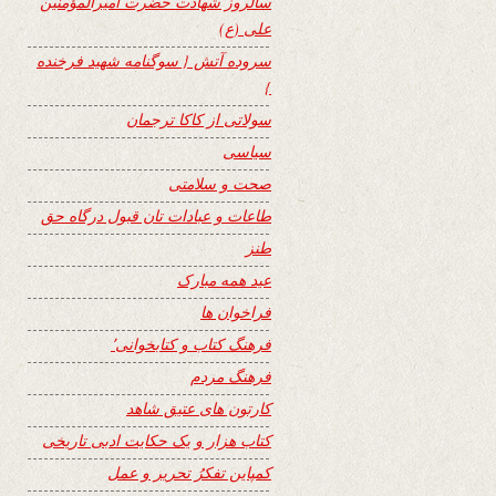
سالروز شهادت حضرت امیرالمؤمنین
علی (ع)
سروده آتش { سوگنامه شهید فرخنده
}
سولاتی از کاکا ترجمان
سیاسی
صحت و سلامتی
طاعات و عبادات تان قبول درگاه حق
طنز
عید همه مبارک
فراخوان ها
فرهنگ کتاب و کتابخوانی٬
فرهنگ مردم
کارتون های عتیق شاهد
کتاب هزار و یک حکایت ادبی تاریخی
کمپاین تفکرُ تحریر و عمل