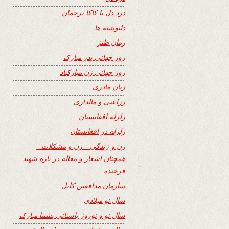
درد دل با کاکا ترجمان
دلنوشته ها
رمان طنز
روز جهانی پدر مبارک
روز جهانی زن مبارکباد
زبان مادری
زراعتی و مالداری
زلزله افغانستان
زلزله در افغانستان
زن و زندگی – زن و مشکلات –
همچنان اشعار و مقاله در باره شهید
فرخنده
سازمان مدافعین کابل
سال نو میلادی
سال نو و نوروز باستانی بشما مبارک