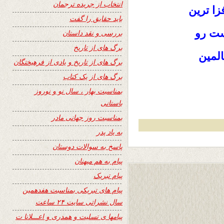
انتخاب از جریده ترجمان
ا ترین
باید حقایق را گفت
ست رو
بررسی و نقد داستان
برگ های از تاریخ
المین
برگ های از تاریخ و یادی از فرهیختگان
برگ های از یک کتاب
بمناسبت بهار ، سال نو و نوروز
باستانی
بمناسبت روز جهانی مادر
به یاد پدر
پاسخ به سوالات دوستان
پیام به هم میهنان
پیام تبریک
پیام های تبریکی بمناسبت هفدهمین
سال نشراتی سایت ۲۴ ساعت
پیامها ی تسلیت و همدری و اعـــلانا ت