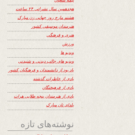
هجدهمین سال نشراتی ۲۴ ساعت
هشتم مارچ روز جهانی زن مبارک
هنرمندان موسیقی کشور
هنری و فرهنگی
ورزش
ویدیو ها
ویدیو های جالب دیدنی و شنیدنی
یاد بود از دانشمندان و فرهنگیان کشور
یادی از خاطرات گذشته
یادی از فرهیختگان
یادی از هنرمندان پنجه طلایی هرات
یلدای تان مبارک
نوشته‌های تازه