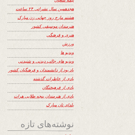
هجدهمین سال نشراتی ۲۴ ساعت
هشتم مارچ روز جهانی زن مبارک
هنرمندان موسیقی کشور
هنری و فرهنگی
ورزش
ویدیو ها
ویدیو های جالب دیدنی و شنیدنی
یاد بود از دانشمندان و فرهنگیان کشور
یادی از خاطرات گذشته
یادی از فرهیختگان
یادی از هنرمندان پنجه طلایی هرات
یلدای تان مبارک
نوشته‌های تازه