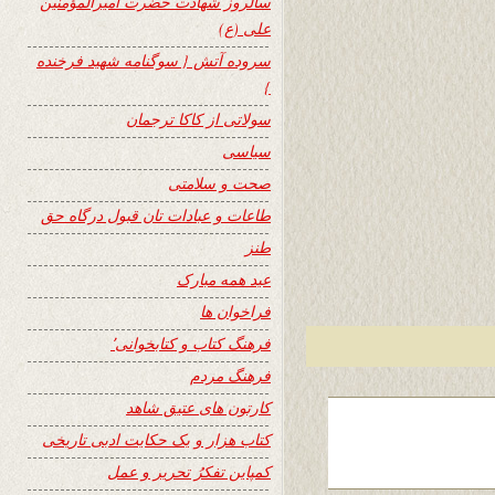
سالروز شهادت حضرت امیرالمؤمنین
علی (ع)
سروده آتش { سوگنامه شهید فرخنده
}
سولاتی از کاکا ترجمان
سیاسی
صحت و سلامتی
طاعات و عبادات تان قبول درگاه حق
طنز
عید همه مبارک
فراخوان ها
فرهنگ کتاب و کتابخوانی٬
فرهنگ مردم
کارتون های عتیق شاهد
کتاب هزار و یک حکایت ادبی تاریخی
کمپاین تفکرُ تحریر و عمل