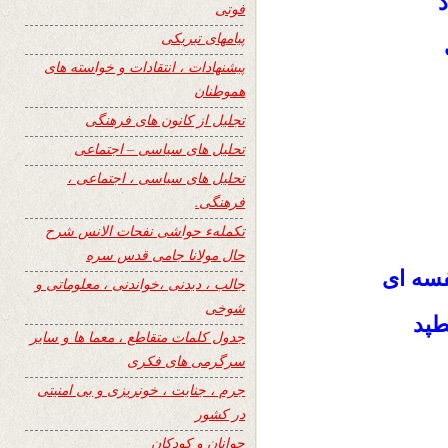
د
فوتی
پیامهای تبریکی
پیشنهادات ، انتقادات و خواسته های
هموطنان
تجلیل از کانون های فرهنگی
تحلیل های سیاسی – اجتماعی
تحلیل های سیاسی ، اجتماعی ،
فرهنگی.
تکملهء حواشی نفحات الانس شرح
حال مولانا جامی قدس سره
فسه ای
جالب ، دیدنی ،خواندنی ، معلوماتی و
شوخی
طپد
جدول کلمات متقاطع ، معما ها و سایر
سرگرمی های فکری
جرم ، جنایت ، خونریزی و بی امنیتی
در کشور
جوانان و کودکان