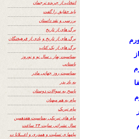
انتخاب از جریده ترجمان
باید حقایق را گفت
بررسی و نقد داستان
برگ های از تاریخ
برگ های از تاریخ و یادی از فرهیختگان
رم
برگ های از یک کتاب
ز
بمناسبت بهار ، سال نو و نوروز
باستانی
م
بمناسبت روز جهانی مادر
ا
به یاد پدر
پاسخ به سوالات دوستان
م
پیام به هم میهنان
پیام تبریک
پیام های تبریکی بمناسبت هفدهمین
سال نشراتی سایت ۲۴ ساعت
پیامها ی تسلیت و همدری و اعـــلانا ت