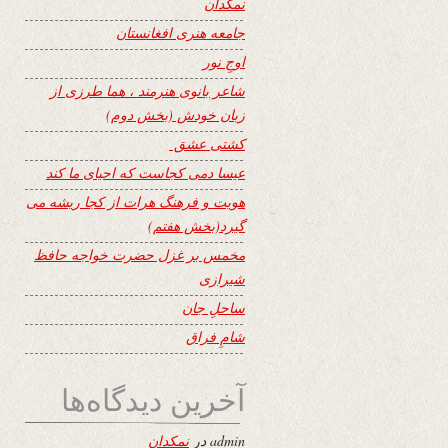
نمکدان
جامعه هنری افغانستان
اوجِ نور
شاعر بانوی هنرمند ، هما طرزی از
زبان خودش (بخش دوم)
کشتی عشق
عیسا دمی کجاست که احیای ما کند
هویت و فرهنگ هرات از کجا ریشه می
گیرد(بخش هفتم)
مخمس بر غزل حضرت خواجه حافظ
شیرازی
ساحلِ جان
شامِ فراق
آخرین دیدگاه‌ها
admin
در
نمکدان