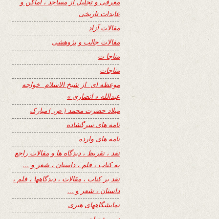
معرفی و تجلیل از مساجد ، اماکن و
عابدات تاریخی
مقالات آزاد
مقالات جالب و پژوهشی
مناجا ت
مناجات
موعظه ای از شیخ الاسلام خواجه
عبدالله « انصاری »
میلاد حضرت محمد ( ص ) مبارک
نامه های سرگشاده
نامه های وارده
نفد ، تقریظ ، دیدگاه ها و مقالات راجع
به کتاب ، فلم ، داستان ، شعر و …
نفد بر کتاب ، مقالات ، دیدگاهها ، فلم ،
داستان ، شعر و …
نمایشگاههای هنری
نیمه شعبان