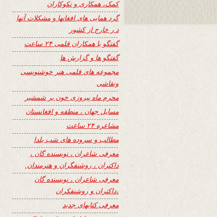
کمک، همکاری و نکوکاران
گرد همایی های افغانها و مشکلات آنها
د ر خارج از کشور
گفتگو با همکاران قلمی ۲۴ ساعت
گفتگو ها و گزارش ها
مجموعه های قلمی هنر خوشنویسی
ونقاشی
محرم ماه پیروزی خون بر شمشیر
مسایل جهان ، منطقه و افغانستان
مشاعره ۲۴ ساعت
مطالب و سروده های شب یلدا
معرفی شاعران ، نویسنده گان ،
داکتران ، روشنفگران و هنرمندان.
معرفی شاعران ، نویسنده گان
،داکتران و روشنفکران
معرفی کتابهای جدید