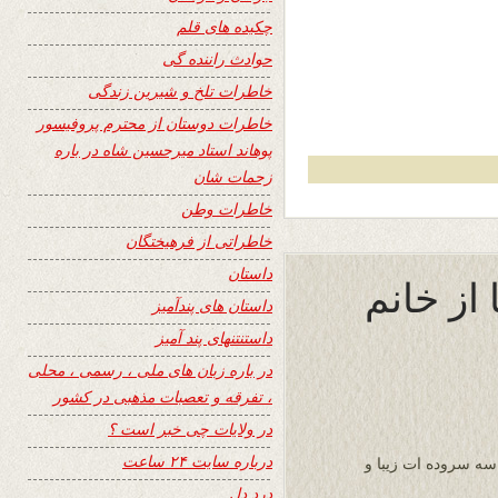
چکیده های قلم
حوادث راننده گی
خاطرات تلخ و شیرین زندگی
خاطرات دوستان از محترم پروفیسور
پوهاند استاد میرحسین شاه در باره
زحمات شان
خاطرات وطن
خاطراتی از فرهیختگان
داستان
 از خانم
داستان های پندآمیز
داستنتنهای پند آمیز
در باره زبان های ملی ، رسمی ، محلی
، تفرقه و تعصبات مذهبی در کشور
در ولایات چی خبر است ؟
درباره سایت ۲۴ ساعت
 سه سروده ات زیبا و
درد دل