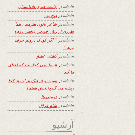
admin
در
جامعه هنری افغانستان
admin
در
اوجِ نور
admin
در
شاعر بانوی هنرمند ، هما
طرزی از زبان خودش (بخش دوم)
admin
در
” اگر کودک درونم حرف
بزند “
admin
در
کشتی عشق
admin
در
عیسا دمی کجاست که احیای
ما کند
admin
در
هویت و فرهنگ هرات از کجا
ریشه می گیرد(بخش هفتم)
admin
در
دوبیتی ها
admin
در
شامِ فراق
آرشیو