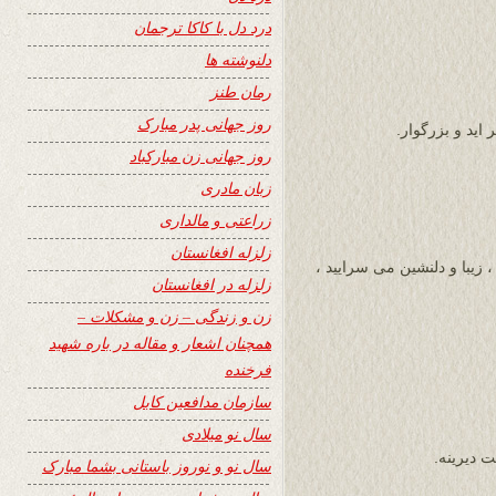
درد دل با کاکا ترجمان
دلنوشته ها
رمان طنز
روز جهانی پدر مبارک
 اید و بزرگوار.
روز جهانی زن مبارکباد
زبان مادری
زراعتی و مالداری
زلزله افغانستان
 زیبا و دلنشین می سرایید ،
زلزله در افغانستان
زن و زندگی – زن و مشکلات –
همچنان اشعار و مقاله در باره شهید
فرخنده
سازمان مدافعین کابل
سال نو میلادی
 دیرینه.
سال نو و نوروز باستانی بشما مبارک