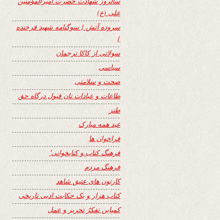
سالروز شهادت حضرت امیرالمؤمنین
علی (ع)
سروده آتش { سوگنامه شهید فرخنده
}
سولاتی از کاکا ترجمان
سیاسی
صحت و سلامتی
طاعات و عبادات تان قبول درگاه حق
طنز
عید همه مبارک
فراخوان ها
فرهنگ کتاب و کتابخوانی٬
فرهنگ مردم
کارتون های عتیق شاهد
کتاب هزار و یک حکایت ادبی تاریخی
کمپاین تفکرُ تحریر و عمل