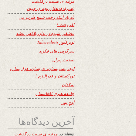
مرثیه ی نسبت درگذشت
(همراه)،دهقان بچه ی جوان
یاد باد آنکه رخت شمع طرب می
افروخت !
عاشقی شیوهء رندانِ بلاکش باشد
توبرکلوز Tuberculosis
سرگرمی های فکری
صحبت پیران
لوی پشتونستان، خراسان، هزارستان،
تورکستان و فدرالیزم !
نمکدان
جامعه هنری افغانستان
اوجِ نور
آخرین دیدگاه‌ها
admin
در
مرثیه ی نسبت درگذشت