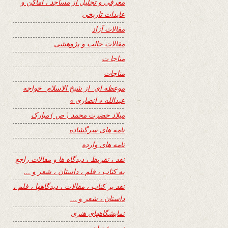
معرفی و تجلیل از مساجد ، اماکن و
عابدات تاریخی
مقالات آزاد
مقالات جالب و پژوهشی
مناجا ت
مناجات
موعظه ای از شیخ الاسلام خواجه
عبدالله « انصاری »
میلاد حضرت محمد ( ص ) مبارک
نامه های سرگشاده
نامه های وارده
نفد ، تقریظ ، دیدگاه ها و مقالات راجع
به کتاب ، فلم ، داستان ، شعر و …
نفد بر کتاب ، مقالات ، دیدگاهها ، فلم ،
داستان ، شعر و …
نمایشگاههای هنری
نیمه شعبان