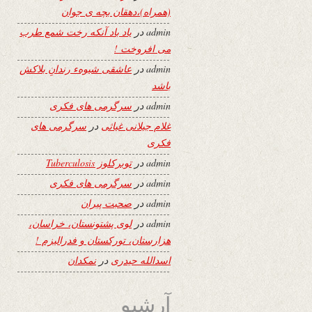
(همراه)،دهقان بچه ی جوان
admin
در
یاد باد آنکه رخت شمع طرب
می افروخت !
admin
در
عاشقی شیوهء رندانِ بلاکش
باشد
admin
در
سرگرمی های فکری
غلام جیلانی غیاثی
در
سرگرمی های
فکری
admin
در
توبرکلوز Tuberculosis
admin
در
سرگرمی های فکری
admin
در
صحبت پیران
admin
در
لوی پشتونستان، خراسان،
هزارستان، تورکستان و فدرالیزم !
اسدالله حیدری
در
نمکدان
آرشیو