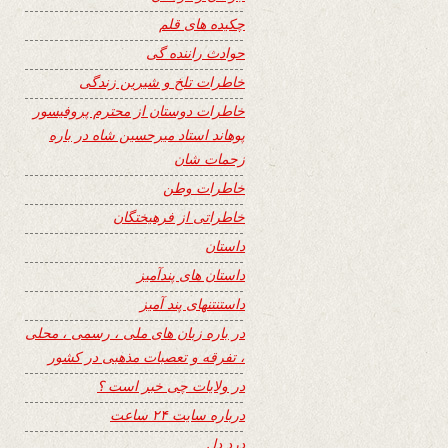
چکیده های قلم
حوادث راننده گی
خاطرات تلخ و شیرین زندگی
خاطرات دوستان از محترم پروفیسور
پوهاند استاد میرحسین شاه در باره
زحمات شان
خاطرات وطن
خاطراتی از فرهیختگان
داستان
داستان های پندآمیز
داستنتنهای پند آمیز
در باره زبان های ملی ، رسمی ، محلی
، تفرقه و تعصبات مذهبی در کشور
در ولایات چی خبر است ؟
درباره سایت ۲۴ ساعت
درد دل