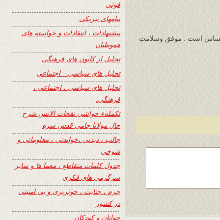
فوتی
پیامهای تبریکی
پیشنهادات ، انتقادات و خواسته های
 احساس است . موفق وسلامت
هموطنان
تجلیل از کانون های فرهنگی
تحلیل های سیاسی – اجتماعی
تحلیل های سیاسی ، اجتماعی ،
فرهنگی.
تکملهء حواشی نفحات الانس شرح
حال مولانا جامی قدس سره
جالب ، دیدنی ،خواندنی ، معلوماتی و
شوخی
جدول کلمات متقاطع ، معما ها و سایر
سرگرمی های فکری
جرم ، جنایت ، خونریزی و بی امنیتی
در کشور
جوانان و کودکان