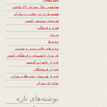
هجدهمین سال نشراتی ۲۴ ساعت
هشتم مارچ روز جهانی زن مبارک
هنرمندان موسیقی کشور
هنری و فرهنگی
ورزش
ویدیو ها
ویدیو های جالب دیدنی و شنیدنی
یاد بود از دانشمندان و فرهنگیان کشور
یادی از خاطرات گذشته
یادی از فرهیختگان
یادی از هنرمندان پنجه طلایی هرات
یلدای تان مبارک
نوشته‌های تازه