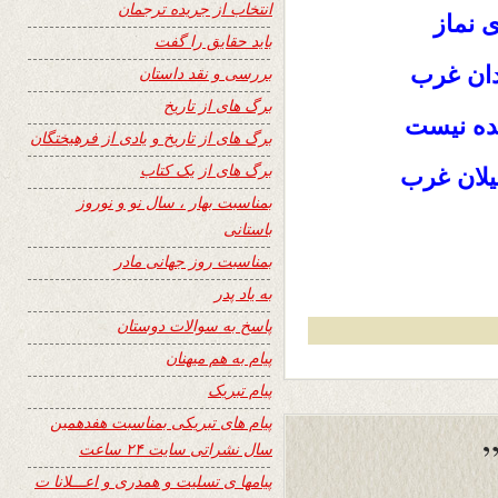
انتخاب از جریده ترجمان
ی نماز
باید حقایق را گفت
دان غرب
بررسی و نقد داستان
برگ های از تاریخ
ده نیست
برگ های از تاریخ و یادی از فرهیختگان
برگ های از یک کتاب
یلان غرب
بمناسبت بهار ، سال نو و نوروز
باستانی
بمناسبت روز جهانی مادر
به یاد پدر
پاسخ به سوالات دوستان
پیام به هم میهنان
پیام تبریک
پیام های تبریکی بمناسبت هفدهمین
سال نشراتی سایت ۲۴ ساعت
پیامها ی تسلیت و همدری و اعـــلانا ت