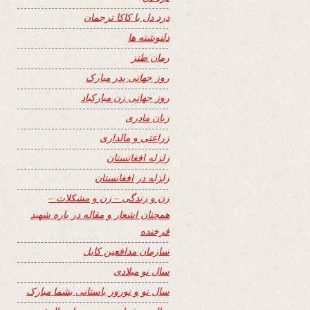
درد دل با کاکا ترجمان
دلنوشته ها
رمان طنز
روز جهانی پدر مبارک
روز جهانی زن مبارکباد
زبان مادری
زراعتی و مالداری
زلزله افغانستان
زلزله در افغانستان
زن و زندگی – زن و مشکلات –
همچنان اشعار و مقاله در باره شهید
فرخنده
سازمان مدافعین کابل
سال نو میلادی
سال نو و نوروز باستانی بشما مبارک