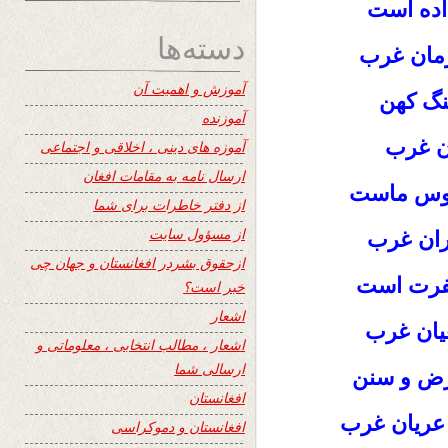
داده است
دسته‌ها
رمان غرب
آموزش و اهمیت آن
نگ کهن
آموزنده
ان غرب
آموزه های دینی ، اخلاقی و اجتماعی
ارسال نامه به مقامات افغان
موس ماست
از دفتر خاطرات برای شما
از مسؤول سایت
ران غرب
ازحقوق بشردر افغانستان و جهان چی
 نفرت است
خبر است؟
اشعار
غیان غرب
اشعار ، مطالب انتخابی ، معلوماتی و
ارسالی شما
فرض و سنن
افغانستان
عریان غرب
افغانستان و دموکراسی