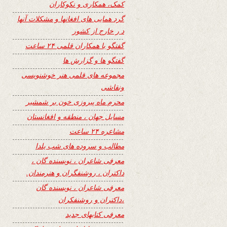
کمک، همکاری و نکوکاران
گرد همایی های افغانها و مشکلات آنها
د ر خارج از کشور
گفتگو با همکاران قلمی ۲۴ ساعت
گفتگو ها و گزارش ها
مجموعه های قلمی هنر خوشنویسی
ونقاشی
محرم ماه پیروزی خون بر شمشیر
مسایل جهان ، منطقه و افغانستان
مشاعره ۲۴ ساعت
مطالب و سروده های شب یلدا
معرفی شاعران ، نویسنده گان ،
داکتران ، روشنفگران و هنرمندان.
معرفی شاعران ، نویسنده گان
،داکتران و روشنفکران
معرفی کتابهای جدید