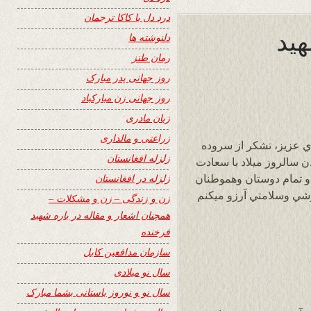
درد دل با کاکا ترجمان
هید
دلنوشته ها
رمان طنز
روز جهانی پدر مبارک
روز جهانی زن مبارکباد
زبان مادری
زراعتی و مالداری
ري عزیز، تشكر از سروده
زلزله افغانستان
ن سالروز ميلاد با سعادت
زلزله در افغانستان
و تمام دوستان وهموطنان
شي وسلامتي آرزو ميكنم
زن و زندگی – زن و مشکلات –
همچنان اشعار و مقاله در باره شهید
فرخنده
سازمان مدافعین کابل
سال نو میلادی
سال نو و نوروز باستانی بشما مبارک