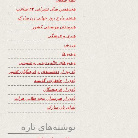
هجدهمین سال نشراتی ۲۴ ساعت
هشتم مارچ روز جهانی زن مبارک
هنرمندان موسیقی کشور
هنری و فرهنگی
ورزش
ویدیو ها
ویدیو های جالب دیدنی و شنیدنی
یاد بود از دانشمندان و فرهنگیان کشور
یادی از خاطرات گذشته
یادی از فرهیختگان
یادی از هنرمندان پنجه طلایی هرات
یلدای تان مبارک
نوشته‌های تازه