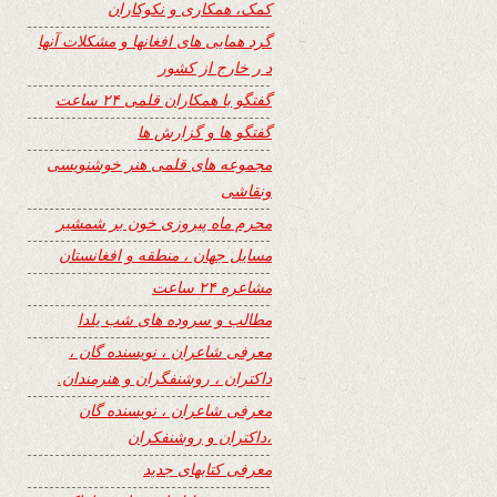
کمک، همکاری و نکوکاران
گرد همایی های افغانها و مشکلات آنها
د ر خارج از کشور
گفتگو با همکاران قلمی ۲۴ ساعت
گفتگو ها و گزارش ها
مجموعه های قلمی هنر خوشنویسی
ونقاشی
محرم ماه پیروزی خون بر شمشیر
مسایل جهان ، منطقه و افغانستان
مشاعره ۲۴ ساعت
مطالب و سروده های شب یلدا
معرفی شاعران ، نویسنده گان ،
داکتران ، روشنفگران و هنرمندان.
معرفی شاعران ، نویسنده گان
،داکتران و روشنفکران
معرفی کتابهای جدید