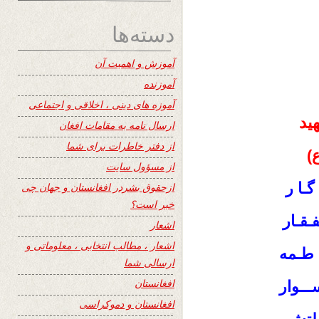
دسته‌ها
آموزش و اهمیت آن
آموزنده
آموزه های دینی ، اخلاقی و اجتماعی
ید
ارسال نامه به مقامات افغان
از دفتر خاطرات برای شما
ع)
از مسؤول سایت
گـا ر
ازحقوق بشردر افغانستان و جهان چی
خبر است؟
ـقـار
اشعار
اشعار ، مطالب انتخابی ، معلوماتی و
 طـمه
ارسالی شما
افغانستان
ــوار
افغانستان و دموکراسی