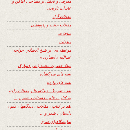
معرفی و تجلیل از مساجد ، اماکن و
عابدات تاریخی
مقالات آزاد
مقالات جالب و پژوهشی
مناجا ت
مناجات
موعظه ای از شیخ الاسلام خواجه
عبدالله « انصاری »
میلاد حضرت محمد ( ص ) مبارک
نامه های سرگشاده
نامه های وارده
نفد ، تقریظ ، دیدگاه ها و مقالات راجع
به کتاب ، فلم ، داستان ، شعر و …
نفد بر کتاب ، مقالات ، دیدگاهها ، فلم ،
داستان ، شعر و …
نمایشگاههای هنری
نیمه شعبان