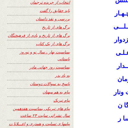
لتش
انتخاب از جریده ترجمان
باید حقایق را گفت
ـهـار
بررسی و نقد داستان
ـلـــی
برگ های از تاریخ
برگ های از تاریخ و یادی از فرهیختگان
زدوار
برگ های از یک کتاب
ـلـی
بمناسبت بهار ، سال نو و نوروز
باستانی
ـدار
بمناسبت روز جهانی مادر
به یاد پدر
مان
پاسخ به سوالات دوستان
 ونار
پیام به هم میهنان
پیام تبریک
گا ن
پیام های تبریکی بمناسبت هفدهمین
سال نشراتی سایت ۲۴ ساعت
ا ر
پیامها ی تسلیت و همدری و اعـــلانا ت