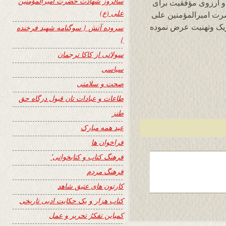
سالروز شهادت حضرت امیرالمؤمنین
 آرزوی مؤفقیت برای
علی (ع)
رت امیرالمؤمنین علی
ریک وتهنیت عرض نموده
سروده آتش { سوگنامه شهید فرخنده
}
سولاتی از کاکا ترجمان
سیاسی
صحت و سلامتی
طاعات و عبادات تان قبول درگاه حق
طنز
عید همه مبارک
فراخوان ها
فرهنگ کتاب و کتابخوانی٬
فرهنگ مردم
کارتون های عتیق شاهد
کتاب هزار و یک حکایت ادبی تاریخی
کمپاین تفکرُ تحریر و عمل