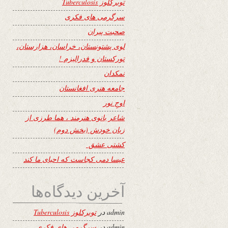
توبرکلوز Tuberculosis
سرگرمی های فکری
صحبت پیران
لوی پشتونستان، خراسان، هزارستان،
تورکستان و فدرالیزم !
نمکدان
جامعه هنری افغانستان
اوجِ نور
شاعر بانوی هنرمند ، هما طرزی از
زبان خودش (بخش دوم)
کشتی عشق
عیسا دمی کجاست که احیای ما کند
آخرین دیدگاه‌ها
admin
در
توبرکلوز Tuberculosis
admin
در
سرگرمی های فکری