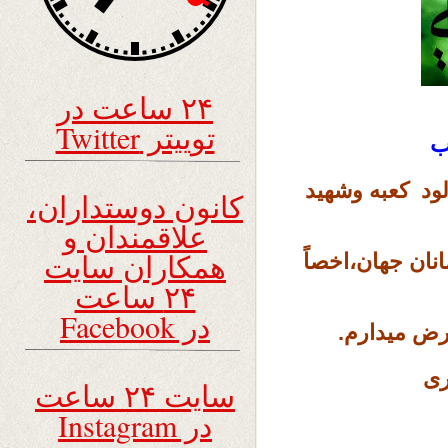
۲۴ ساعت در
توییتر Twitter
ب
ود کعبه وشهید
کانون دوستداران،
علاقمندان و
همکاران سایت
نان جهان،اخصاً
۲۴ ساعت
در Facebook
رض میدارم.
ری
سایت ۲۴ ساعت
در Instagram