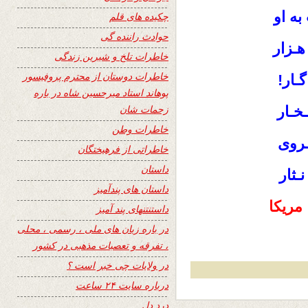
به او
چکیده های قلم
حوادث راننده گی
هـزار
خاطرات تلخ و شیرین زندگی
خاطرات دوستان از محترم پروفیسور
گـار!
پوهاند استاد میرحسین شاه در باره
زحمات شان
ـخـار
خاطرات وطن
ـروی
خاطراتی از فرهیختگان
داستان
نـثار
داستان های پندآمیز
داستنتنهای پند آمیز
در باره زبان های ملی ، رسمی ، محلی
، تفرقه و تعصبات مذهبی در کشور
در ولایات چی خبر است ؟
درباره سایت ۲۴ ساعت
درد دل