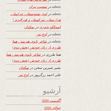
admin
در
صحبت پیران
admin
در
لوی پشتونستان، خراسان،
هزارستان، تورکستان و فدرالیزم !
اسدالله حیدری
در
نمکدان
admin
در
اوجِ نور
admin
در
شاعر بانوی هنرمند ، هما
طرزی از زبان خودش (بخش دوم)
هما طرزی
در
شاعر بانوی هنرمند ، هما
طرزی از زبان خودش (بخش دوم)
بشیر شیرین سخن
در
نمکدان
علی احمد زرگرپور
در
اوجِ نور
آرشیو
آگوست 2026
جولای 2026