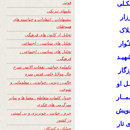
فوتی
کـلی
پیامهای تبریکی
زار
پیشنهادات ، انتقادات و خواسته های
هموطنان
لاک
تجلیل از کانون های فرهنگی
ُوار
تحلیل های سیاسی – اجتماعی
تحلیل های سیاسی ، اجتماعی ،
شهیـد
فرهنگی.
تکملهء حواشی نفحات الانس شرح
زگار
حال مولانا جامی قدس سره
جالب ، دیدنی ،خواندنی ، معلوماتی و
ـل او
شوخی
مــار
جدول کلمات متقاطع ، معما ها و سایر
سرگرمی های فکری
 خویش
جرم ، جنایت ، خونریزی و بی امنیتی
در کشور
 تار
جوانان و کودکان