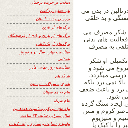
انتخاب از جریده ترجمان
نالین در بدن می
باید حقایق را گفت
فتگی و بد خلقی
بررسی و نقد داستان
برگ های از تاریخ
 شکر مصرف می
برگ های از تاریخ و یادی از فرهیختگان
فعالیت های بدنی
برگ های از یک کتاب
رجات مختلفی به مصرف
بمناسبت بهار ، سال نو و نوروز
باستانی
تکمیلی او شکر
شروع می شود و
بمناسبت روز جهانی مادر
درسی میگردد.
به یاد پدر
الا نمی برد بلکه
پاسخ به سوالات دوستان
ی برد و باعث ضعف
پیام به هم میهنان
می شود.
پیام تبریک
 ایجاد سنگ گرده
پیام های تبریکی بمناسبت هفدهمین
اصر کروم و مس
سال نشراتی سایت ۲۴ ساعت
م و منیزیوم
پیامها ی تسلیت و همدری و اعـــلانا ت
 را با کیک یا