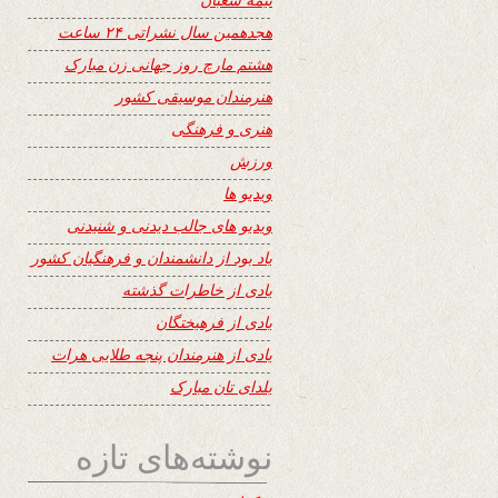
هجدهمین سال نشراتی ۲۴ ساعت
هشتم مارچ روز جهانی زن مبارک
هنرمندان موسیقی کشور
هنری و فرهنگی
ورزش
ویدیو ها
ویدیو های جالب دیدنی و شنیدنی
یاد بود از دانشمندان و فرهنگیان کشور
یادی از خاطرات گذشته
یادی از فرهیختگان
یادی از هنرمندان پنجه طلایی هرات
یلدای تان مبارک
نوشته‌های تازه