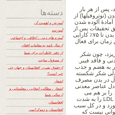
، پس از هر بار
دسته‌ها
(نوتروفیلها) از
عت بدن کاملا آمادۀ آلوده شدن
آموزش و اهمیت آن
بق تحقیقات پس از
آموزنده
هر بار خوردن چیزی شیرین سیستم ایمنی بدن تا ۷۵٪ کارایی
آموزه های دینی ، اخلاقی و اجتماعی
 زمان برای فعال
ارسال نامه به مقامات افغان
از دفتر خاطرات برای شما
ریزد، چون شکر
ی و فاقد فیبر.
از مسؤول سایت
ر به هضم و جذب
ازحقوق بشردر افغانستان و جهان چی
کولی شکر شکسته
خبر است؟
ول در بدن مصرف
اشعار
عادل عناصر معدنی
اشعار ، مطالب انتخابی ، معلوماتی و
را بر هم می
ارسالی شما
ریزد، این شکر است که کلسترول بد خون LDL را به شدت
افغانستان
آورد و در کل سبب
افغانستان و دموکراسی
وانی نیست که