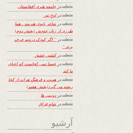
admin
در
جامعه هنری افغانستان
admin
در
اوجِ نور
admin
در
شاعر بانوی هنرمند ، هما
طرزی از زبان خودش (بخش دوم)
admin
در
” اگر کودک درونم حرف
بزند “
admin
در
کشتی عشق
admin
در
عیسا دمی کجاست که احیای
ما کند
admin
در
هویت و فرهنگ هرات از کجا
ریشه می گیرد(بخش هفتم)
admin
در
دوبیتی ها
admin
در
شامِ فراق
آرشیو