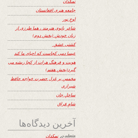
نمکدان
جامعه هنری افغانستان
اوجِ نور
شاعر بانوی هنرمند ، هما طرزی از
زبان خودش (بخش دوم)
کشتی عشق
عیسا دمی کجاست که احیای ما کند
هویت و فرهنگ هرات از کجا ریشه می
گیرد(بخش هفتم)
مخمس بر غزل حضرت خواجه حافظ
شیرازی
ساحلِ جان
شامِ فراق
آخرین دیدگاه‌ها
admin
در
نمکدان