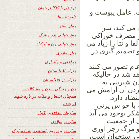
درد دل با کاکا ترجمان
ت، عامل یبوست و
دلنوشته ها
رمان طنز
 می کند، سر
ثر مصرف خوراکی
روز جهانی پدر مبارک
 و تتا را زیاد می
روز جهانی زن مبارکباد
و تصمیم گیری در
زبان مادری
زراعتی و مالداری
م تصور می کنند
زلزله افغانستان
د شد در حالیکه
زلزله در افغانستان
ن شیرینی به
زن و زندگی – زن و مشکلات –
وردن آن آرامش می
همچنان اشعار و مقاله در باره شهید
تضاد دارد.
فرخنده
 با حواس پرتی
ر بوجود می آید
سازمان مدافعین کابل
ال دیگر نیمی از جمعیت
سال نو میلادی
و مرگ زجر آوری
سال نو و نوروز باستانی بشما مبارک
ی استخوان است،