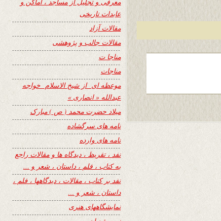
معرفی و تجلیل از مساجد ، اماکن و
عابدات تاریخی
مقالات آزاد
مقالات جالب و پژوهشی
مناجا ت
مناجات
موعظه ای از شیخ الاسلام خواجه
عبدالله « انصاری »
میلاد حضرت محمد ( ص ) مبارک
نامه های سرگشاده
نامه های وارده
نفد ، تقریظ ، دیدگاه ها و مقالات راجع
به کتاب ، فلم ، داستان ، شعر و …
نفد بر کتاب ، مقالات ، دیدگاهها ، فلم ،
داستان ، شعر و …
نمایشگاههای هنری
نیمه شعبان