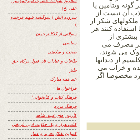
سالروز شهادت حضرت امیرالمؤمنین
گونه ویتامین یا
علی (ع)
ذب آن نیست از
سروده آتش { سوگنامه شهید فرخنده
ملکولهای شکر از
}
 استفاده کنند هر
سولاتی از کاکا ترجمان
بیشتری از
سیاسی
شکر مصرف می
 پوک می شوند،
صحت و سلامتی
سیم از دندانها
طاعات و عبادات تان قبول درگاه حق
ده و خراب می
طنز
رد مخصوصا اگر
عید همه مبارک
فراخوان ها
فرهنگ کتاب و کتابخوانی٬
فرهنگ مردم
کارتون های عتیق شاهد
کتاب هزار و یک حکایت ادبی تاریخی
کمپاین تفکرُ تحریر و عمل