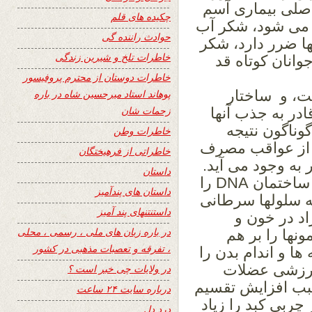
اصلی بیماری آسم
چکیده های قلم
می شود، شکر آب
حوادث راننده گی
ها ضرر دارد، شکر
خاطرات تلخ و شیرین زندگی
انان کوتاه قد
خاطرات دوستان از محترم پروفیسور
ت، و ساختار
پوهاند استاد میرحسین شاه در باره
زحمات شان
ادر به جذب آنها
وناگون نتیجه
خاطرات وطن
 از عواقب مصرف
خاطراتی از فرهیختگان
به وجود می آید.
داستان
بزرگترین خطر مصرف شکر این است که ساختمان DNA را
داستان های پندآمیز
جه سلولها سرطانی
داستنتنهای پند آمیز
د در خون و
در باره زبان های ملی ، رسمی ، محلی
ها را بر هم
، تفرقه و تعصبات مذهبی در کشور
 و اندام بدن را
ورزشی عضلات
در ولایات چی خبر است ؟
بب افزایش تقسیم
درباره سایت ۲۴ ساعت
ربی کبد را زیاد
درد دل