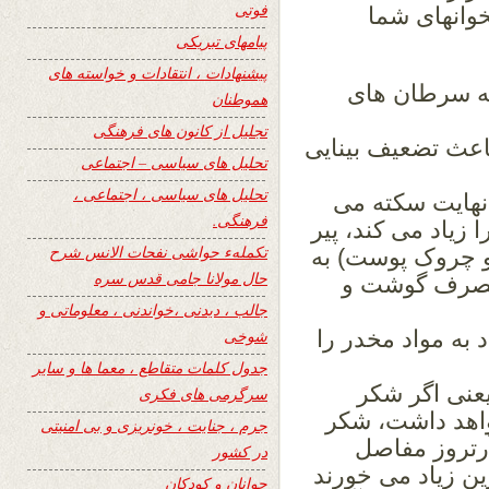
فوتی
وانهای شما
پیامهای تبریکی
پیشنهادات ، انتقادات و خواسته های
ه سرطان های
هموطنان
تجلیل از کانون های فرهنگی
اعث تضعیف بینایی
تحلیل های سیاسی – اجتماعی
تحلیل های سیاسی ، اجتماعی ،
نهایت سکته می
فرهنگی.
 زیاد می کند، پیر
تکملهء حواشی نفحات الانس شرح
و چروک پوست) به
حال مولانا جامی قدس سره
مصرف گوشت و
جالب ، دیدنی ،خواندنی ، معلوماتی و
 به مواد مخدر را
شوخی
جدول کلمات متقاطع ، معما ها و سایر
عنی اگر شکر
سرگرمی های فکری
واهد داشت، شکر
جرم ، جنایت ، خونریزی و بی امنیتی
تروز مفاصل
در کشور
ین زیاد می خورند
جوانان و کودکان