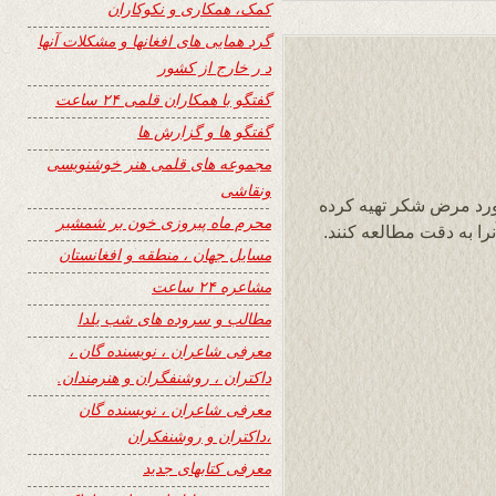
کمک، همکاری و نکوکاران
گرد همایی های افغانها و مشکلات آنها
د ر خارج از کشور
گفتگو با همکاران قلمی ۲۴ ساعت
گفتگو ها و گزارش ها
مجموعه های قلمی هنر خوشنویسی
ونقاشی
ورد مرض شکر تهیه کرده
محرم ماه پیروزی خون بر شمشیر
آنرا به دقت مطالعه کنند.
مسایل جهان ، منطقه و افغانستان
مشاعره ۲۴ ساعت
مطالب و سروده های شب یلدا
معرفی شاعران ، نویسنده گان ،
داکتران ، روشنفگران و هنرمندان.
معرفی شاعران ، نویسنده گان
،داکتران و روشنفکران
معرفی کتابهای جدید