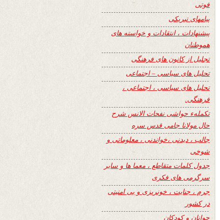
فوتی
پیامهای تبریکی
پیشنهادات ، انتقادات و خواسته های
هموطنان
تجلیل از کانون های فرهنگی
تحلیل های سیاسی – اجتماعی
تحلیل های سیاسی ، اجتماعی ،
فرهنگی.
تکملهء حواشی نفحات الانس شرح
حال مولانا جامی قدس سره
جالب ، دیدنی ،خواندنی ، معلوماتی و
شوخی
جدول کلمات متقاطع ، معما ها و سایر
سرگرمی های فکری
جرم ، جنایت ، خونریزی و بی امنیتی
در کشور
جوانان و کودکان