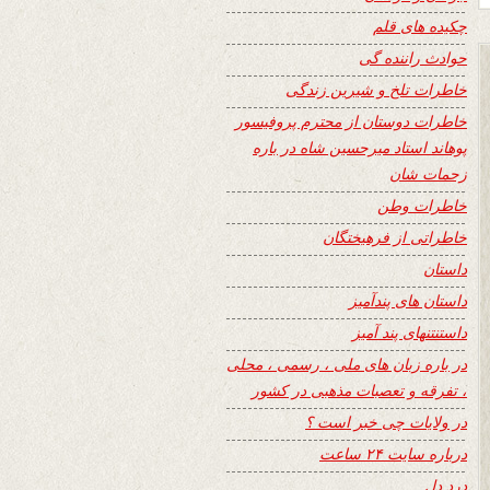
چکیده های قلم
حوادث راننده گی
خاطرات تلخ و شیرین زندگی
خاطرات دوستان از محترم پروفیسور
پوهاند استاد میرحسین شاه در باره
زحمات شان
خاطرات وطن
خاطراتی از فرهیختگان
داستان
داستان های پندآمیز
داستنتنهای پند آمیز
در باره زبان های ملی ، رسمی ، محلی
، تفرقه و تعصبات مذهبی در کشور
در ولایات چی خبر است ؟
درباره سایت ۲۴ ساعت
درد دل