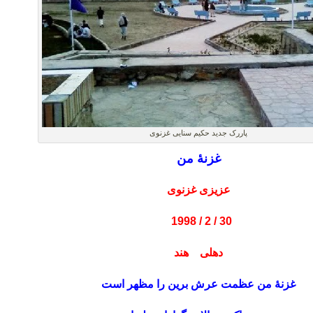
پاررک جدید حکیم سنایی غزنوی
غزنۀ من
عزیزی غزنوی
30 / 2 / 1998
دهلی هند
غزنۀ من عظمت عرش برین را مظهر است