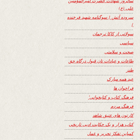
سالروز شهادت حضرت امیرالمؤمنین
علی (ع)
سروده آتش { سوگنامه شهید فرخنده
}
سولاتی از کاکا ترجمان
سیاسی
صحت و سلامتی
طاعات و عبادات تان قبول درگاه حق
طنز
عید همه مبارک
فراخوان ها
فرهنگ کتاب و کتابخوانی٬
فرهنگ مردم
کارتون های عتیق شاهد
کتاب هزار و یک حکایت ادبی تاریخی
کمپاین تفکرُ تحریر و عمل