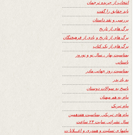
انتخاب از جریده ترجمان
باید حقایق را گفت
بررسی و نقد داستان
برگ های از تاریخ
برگ های از تاریخ و یادی از فرهیختگان
برگ های از یک کتاب
بمناسبت بهار ، سال نو و نوروز
باستانی
بمناسبت روز جهانی مادر
به یاد پدر
پاسخ به سوالات دوستان
پیام به هم میهنان
پیام تبریک
پیام های تبریکی بمناسبت هفدهمین
سال نشراتی سایت ۲۴ ساعت
پیامها ی تسلیت و همدری و اعـــلانا ت