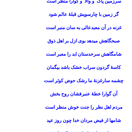
سرزمین پاک و والا و گوارا منظر است
گر زمین با چارسویش قبلۀ عالم شود
غزنه در آن معبدعالی به سان منبر است
صبحگاهش میدهد بوی ازل بر اهل ذوق
شامگاهش سرحدستان ابد را معبر است
کاسۀ گردون سراب خشک باشد بیگمان
چشمه سارغزنۀ ما رشک حوض کوثر است
آن گوارا خطۀ عنبرفشان روح بخش
مردم اهل نظر را جنت خوش منظر است
شامها از فیض مردان خدا چون روز عید