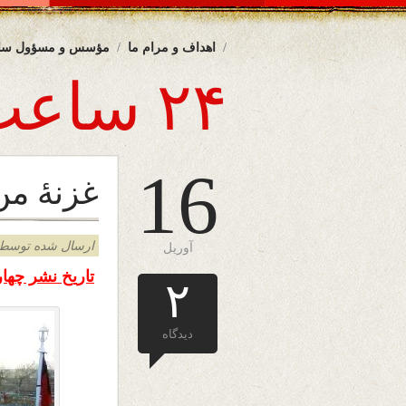
اهداف و مرام ما
مؤسس و مسؤول سا
۲۴ ساعت
16
غزنۀ من
ارسال شده توسط admin د
آوریل
تاریخ نشر چهار شنبه
۲
دیدگاه