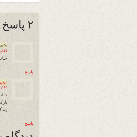
۲ پاسخ به “غزنۀ من”
dmin
16 آوریل 2014 در 06:34
جناب
پاسخ
azizi
16 آوریل 2014 در 21:53
جناب
زندگ
پاسخ
دیدگاه ب