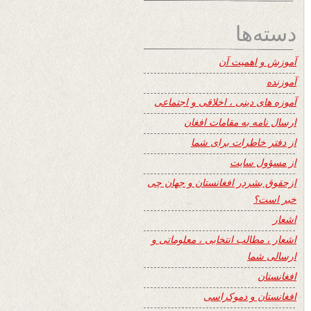
دسته‌ها
آموزش و اهمیت آن
آموزنده
آموزه های دینی ، اخلاقی و اجتماعی
ارسال نامه به مقامات افغان
از دفتر خاطرات برای شما
از مسؤول سایت
ازحقوق بشردر افغانستان و جهان چی
خبر است؟
اشعار
اشعار ، مطالب انتخابی ، معلوماتی و
ارسالی شما
افغانستان
افغانستان و دموکراسی