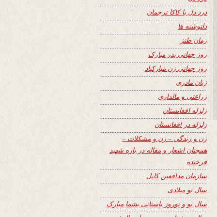
درد دل با کاکا ترجمان
دلنوشته ها
رمان طنز
روز جهانی پدر مبارک
روز جهانی زن مبارکباد
زبان مادری
زراعتی و مالداری
زلزله افغانستان
زلزله در افغانستان
زن و زندگی – زن و مشکلات –
همچنان اشعار و مقاله در باره شهید
فرخنده
سازمان مدافعین کابل
سال نو میلادی
سال نو و نوروز باستانی بشما مبارک