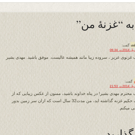
a
گفت:
 غزنوی عزیز ، سروده زیبا مانند همیشه عالیست. موفق باشید. مهدی بشیر
گفت:
 محترم مهدی بشیر! در پناه خداوند باشید، ممنون از عکس زیبایی که از
پارک حکیم غزنه گذاشته اید، من مدت32 سال است که ازان سر زمین بدور
ی میکنم.
گذارید