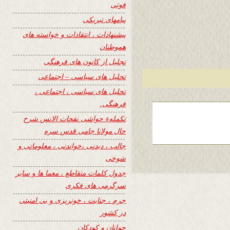
فوتی
پیامهای تبریکی
پیشنهادات ، انتقادات و خواسته های
هموطنان
تجلیل از کانون های فرهنگی
تحلیل های سیاسی – اجتماعی
تحلیل های سیاسی ، اجتماعی ،
فرهنگی.
تکملهء حواشی نفحات الانس شرح
حال مولانا جامی قدس سره
جالب ، دیدنی ،خواندنی ، معلوماتی و
شوخی
جدول کلمات متقاطع ، معما ها و سایر
سرگرمی های فکری
جرم ، جنایت ، خونریزی و بی امنیتی
در کشور
جوانان و کودکان