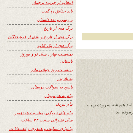
انتخاب از جریده ترجمان
باید حقایق را گفت
بررسی و نقد داستان
برگ های از تاریخ
برگ های از تاریخ و یادی از فرهیختگان
برگ های از یک کتاب
بمناسبت بهار ، سال نو و نوروز
باستانی
بمناسبت روز جهانی مادر
به یاد پدر
پاسخ به سوالات دوستان
پیام به هم میهنان
پیام تبریک
انند همیشه سروده زیبا ،
وده اید :
پیام های تبریکی بمناسبت هفدهمین
سال نشراتی سایت ۲۴ ساعت
پیامها ی تسلیت و همدری و اعـــلانا ت