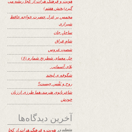
هویت و فرهنگ هرات از کجا ریشه می
گیرد(بخش هفتم)
مخمس بر غزل حضرت خواجه حافظ
شیرازی
ساحلِ جان
شامِ فراق
شصتِ عروس
حل معمای شطرنج شماره (۶)
بلای آسمانی
شگوفه ى لبخند
روح و نَفْس چیست؟
شاعربانوی هنرمند،هما طرزی اززبان
خودش
آخرین دیدگاه‌ها
admin
در
هویت و فرهنگ هرات از کجا