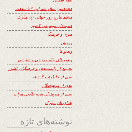
هجدهمین سال نشراتی ۲۴ ساعت
هشتم مارچ روز جهانی زن مبارک
هنرمندان موسیقی کشور
هنری و فرهنگی
ورزش
ویدیو ها
ویدیو های جالب دیدنی و شنیدنی
یاد بود از دانشمندان و فرهنگیان کشور
یادی از خاطرات گذشته
یادی از فرهیختگان
یادی از هنرمندان پنجه طلایی هرات
یلدای تان مبارک
نوشته‌های تازه