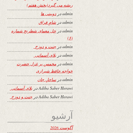
ریشه می گیرد(بخش هفتم)
admin
در
دوبیتی ها
admin
در
شامِ فراق
admin
در
حل معمای شطرنج شماره
(۶)
admin
در
جنت و دوزخ
admin
در
بلای آسمانی
admin
در
مخمس بر غزل حضرت
خواجه حافظ شیرازی
admin
در
ساحلِ جان
Adiba Saber Herawi
در
بلای آسمانی
Adiba Saber Herawi
در
جنت و دوزخ
آرشیو
آگوست 2026