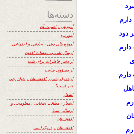
رد
دسته‌ها
دارم
آموزش و اهمیت آن
 دود
آموزنده
آموزه های دینی ، اخلاقی و اجتماعی
دارم
ارسال نامه به مقامات افغان
ی
از دفتر خاطرات برای شما
از مسؤول سایت
دارم
ازحقوق بشردر افغانستان و جهان چی
خبر است؟
اهل
اشعار
رم
اشعار ، مطالب انتخابی ، معلوماتی و
ارسالی شما
ان
افغانستان
افغانستان و دموکراسی
رم