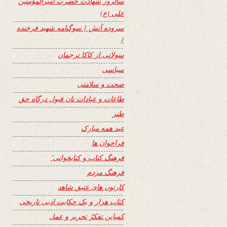
سالروز شهادت حضرت امیرالمؤمنین
علی (ع)
سروده آتش { سوگنامه شهید فرخنده
}
سولاتی از کاکا ترجمان
سیاسی
صحت و سلامتی
طاعات و عبادات تان قبول درگاه حق
طنز
عید همه مبارک
فراخوان ها
فرهنگ کتاب و کتابخوانی٬
فرهنگ مردم
کارتون های عتیق شاهد
کتاب هزار و یک حکایت ادبی تاریخی
کمپاین تفکرُ تحریر و عمل