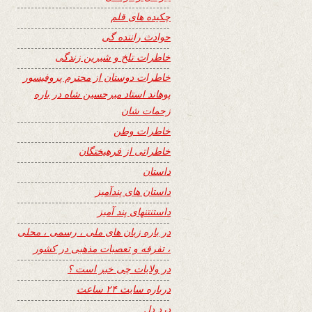
چکیده های قلم
حوادث راننده گی
خاطرات تلخ و شیرین زندگی
خاطرات دوستان از محترم پروفیسور
پوهاند استاد میرحسین شاه در باره
زحمات شان
خاطرات وطن
خاطراتی از فرهیختگان
داستان
داستان های پندآمیز
داستنتنهای پند آمیز
در باره زبان های ملی ، رسمی ، محلی
، تفرقه و تعصبات مذهبی در کشور
در ولایات چی خبر است ؟
درباره سایت ۲۴ ساعت
درد دل