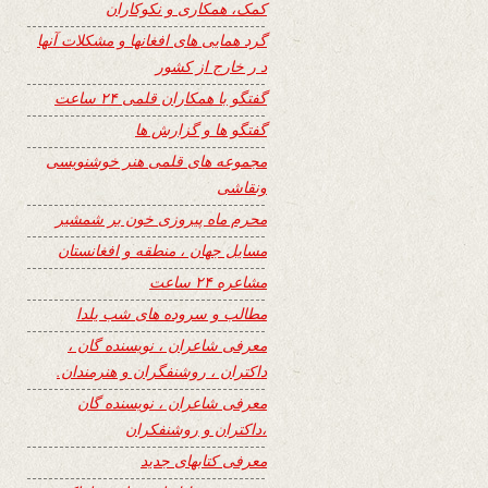
کمک، همکاری و نکوکاران
گرد همایی های افغانها و مشکلات آنها
د ر خارج از کشور
گفتگو با همکاران قلمی ۲۴ ساعت
گفتگو ها و گزارش ها
مجموعه های قلمی هنر خوشنویسی
ونقاشی
محرم ماه پیروزی خون بر شمشیر
مسایل جهان ، منطقه و افغانستان
مشاعره ۲۴ ساعت
مطالب و سروده های شب یلدا
معرفی شاعران ، نویسنده گان ،
داکتران ، روشنفگران و هنرمندان.
معرفی شاعران ، نویسنده گان
،داکتران و روشنفکران
معرفی کتابهای جدید