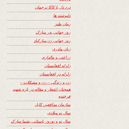
درد دل با کاکا ترجمان
دلنوشته ها
رمان طنز
روز جهانی پدر مبارک
روز جهانی زن مبارکباد
زبان مادری
زراعتی و مالداری
زلزله افغانستان
زلزله در افغانستان
زن و زندگی – زن و مشکلات –
همچنان اشعار و مقاله در باره شهید
فرخنده
سازمان مدافعین کابل
سال نو میلادی
سال نو و نوروز باستانی بشما مبارک