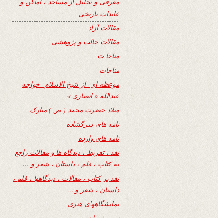
معرفی و تجلیل از مساجد ، اماکن و
عابدات تاریخی
مقالات آزاد
مقالات جالب و پژوهشی
مناجا ت
مناجات
موعظه ای از شیخ الاسلام خواجه
عبدالله « انصاری »
میلاد حضرت محمد ( ص ) مبارک
نامه های سرگشاده
نامه های وارده
نفد ، تقریظ ، دیدگاه ها و مقالات راجع
به کتاب ، فلم ، داستان ، شعر و …
نفد بر کتاب ، مقالات ، دیدگاهها ، فلم ،
داستان ، شعر و …
نمایشگاههای هنری
نیمه شعبان