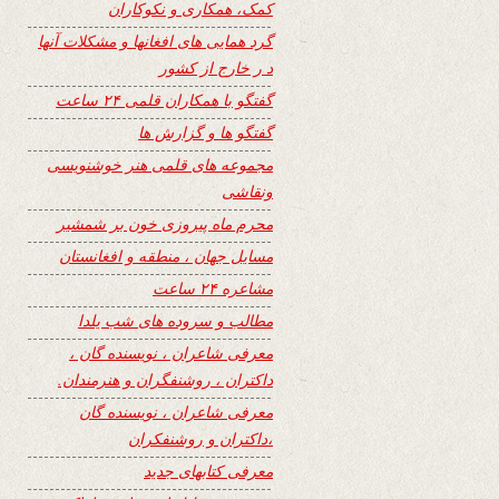
کمک، همکاری و نکوکاران
گرد همایی های افغانها و مشکلات آنها
د ر خارج از کشور
گفتگو با همکاران قلمی ۲۴ ساعت
گفتگو ها و گزارش ها
مجموعه های قلمی هنر خوشنویسی
ونقاشی
محرم ماه پیروزی خون بر شمشیر
مسایل جهان ، منطقه و افغانستان
مشاعره ۲۴ ساعت
مطالب و سروده های شب یلدا
معرفی شاعران ، نویسنده گان ،
داکتران ، روشنفگران و هنرمندان.
معرفی شاعران ، نویسنده گان
،داکتران و روشنفکران
معرفی کتابهای جدید