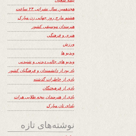
هجدهمین سال نشراتی ۲۴ ساعت
هشتم مارچ روز جهانی زن مبارک
هنرمندان موسیقی کشور
هنری و فرهنگی
ورزش
ویدیو ها
ویدیو های جالب دیدنی و شنیدنی
یاد بود از دانشمندان و فرهنگیان کشور
یادی از خاطرات گذشته
یادی از فرهیختگان
یادی از هنرمندان پنجه طلایی هرات
یلدای تان مبارک
نوشته‌های تازه