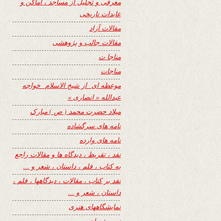
معرفی و تجلیل از مساجد ، اماکن و
عابدات تاریخی
مقالات آزاد
مقالات جالب و پژوهشی
مناجا ت
مناجات
موعظه ای از شیخ الاسلام خواجه
عبدالله « انصاری »
میلاد حضرت محمد ( ص ) مبارک
نامه های سرگشاده
نامه های وارده
نفد ، تقریظ ، دیدگاه ها و مقالات راجع
به کتاب ، فلم ، داستان ، شعر و …
نفد بر کتاب ، مقالات ، دیدگاهها ، فلم ،
داستان ، شعر و …
نمایشگاههای هنری
نیمه شعبان