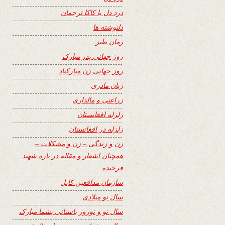
درد دل با کاکا ترجمان
دلنوشته ها
رمان طنز
روز جهانی پدر مبارک
روز جهانی زن مبارکباد
زبان مادری
زراعتی و مالداری
زلزله افغانستان
زلزله در افغانستان
زن و زندگی – زن و مشکلات –
همچنان اشعار و مقاله در باره شهید
فرخنده
سازمان مدافعین کابل
سال نو میلادی
سال نو و نوروز باستانی بشما مبارک