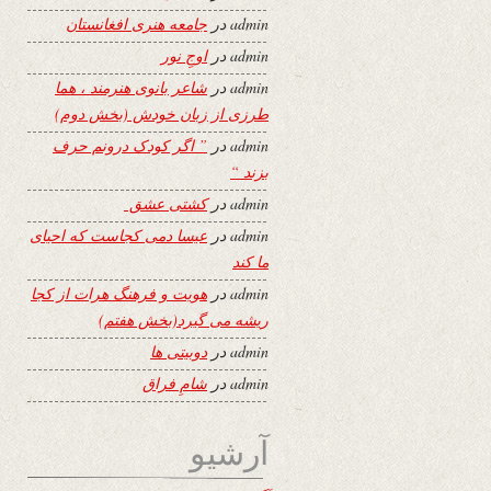
admin
در
جامعه هنری افغانستان
admin
در
اوجِ نور
admin
در
شاعر بانوی هنرمند ، هما
طرزی از زبان خودش (بخش دوم)
admin
در
” اگر کودک درونم حرف
بزند “
admin
در
کشتی عشق
admin
در
عیسا دمی کجاست که احیای
ما کند
admin
در
هویت و فرهنگ هرات از کجا
ریشه می گیرد(بخش هفتم)
admin
در
دوبیتی ها
admin
در
شامِ فراق
آرشیو