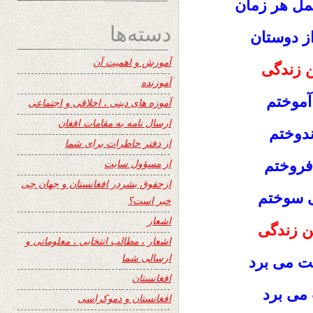
مل هر زمان
دسته‌ها
از دوستان
آموزش و اهمیت آن
ن زندگی
آموزنده
موختم
آموزه های دینی ، اخلاقی و اجتماعی
ارسال نامه به مقامات افغان
ندوختم
از دفتر خاطرات برای شما
از مسؤول سایت
فروختم
ازحقوق بشردر افغانستان و جهان چی
ی سوختم
خبر است؟
اشعار
 زندگی
اشعار ، مطالب انتخابی ، معلوماتی و
ارسالی شما
ت می برد
افغانستان
می برد
افغانستان و دموکراسی