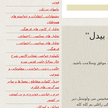
فوتی
پیامهای تبریکی
پیشنهادات ، انتقادات و خواسته های
هموطنان
تجلیل از کانون های فرهنگی
تحلیل های سیاسی – اجتماعی
تحلیل های سیاسی ، اجتماعی ،
فرهنگی.
تکملهء حواشی نفحات الانس شرح
حال مولانا جامی قدس سره
 موفق وسلامت باشید.
جالب ، دیدنی ،خواندنی ، معلوماتی و
شوخی
جدول کلمات متقاطع ، معما ها و سایر
سرگرمی های فکری
جرم ، جنایت ، خونریزی و بی امنیتی
 مخمس می ولوستل دیر
در کشور
 راغلی یم کله کله
جوانان و کودکان