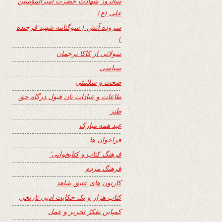
سالروز شهادت حضرت امیرالمؤمنین
علی (ع)
سروده آتش { سوگنامه شهید فرخنده
}
سولاتی از کاکا ترجمان
سیاسی
صحت و سلامتی
طاعات و عبادات تان قبول درگاه حق
طنز
عید همه مبارک
فراخوان ها
فرهنگ کتاب و کتابخوانی٬
فرهنگ مردم
کارتون های عتیق شاهد
کتاب هزار و یک حکایت ادبی تاریخی
کمپاین تفکرُ تحریر و عمل