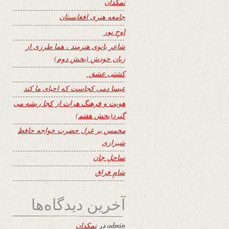
نمکدان
جامعه هنری افغانستان
اوجِ نور
شاعر بانوی هنرمند ، هما طرزی از
زبان خودش (بخش دوم)
کشتی عشق
عیسا دمی کجاست که احیای ما کند
هویت و فرهنگ هرات از کجا ریشه می
گیرد(بخش هفتم)
مخمس بر غزل حضرت خواجه حافظ
شیرازی
ساحلِ جان
شامِ فراق
آخرین دیدگاه‌ها
admin
در
نمکدان