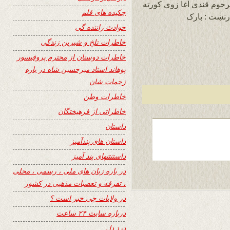
رحوم قندی آغا زوی کورته
چکیده های قلم
رنښت : بارک
حوادث راننده گی
خاطرات تلخ و شیرین زندگی
خاطرات دوستان از محترم پروفیسور
پوهاند استاد میرحسین شاه در باره
زحمات شان
خاطرات وطن
خاطراتی از فرهیختگان
داستان
داستان های پندآمیز
داستنتنهای پند آمیز
در باره زبان های ملی ، رسمی ، محلی
، تفرقه و تعصبات مذهبی در کشور
در ولایات چی خبر است ؟
درباره سایت ۲۴ ساعت
درد دل