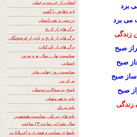
انتخاب از جریده ترجمان
ی برد
باید حقایق را گفت
 می برد
بررسی و نقد داستان
برگ های از تاریخ
ن زندگی
برگ های از تاریخ و یادی از فرهیختگان
برگ های از یک کتاب
راز صبح
بمناسبت بهار ، سال نو و نوروز
از صبح
باستانی
بمناسبت روز جهانی مادر
ساز صبح
به یاد پدر
از صبح
پاسخ به سوالات دوستان
پیام به هم میهنان
ن زندگی
پیام تبریک
پیام های تبریکی بمناسبت هفدهمین
سال نشراتی سایت ۲۴ ساعت
پیامها ی تسلیت و همدری و اعـــلانا ت