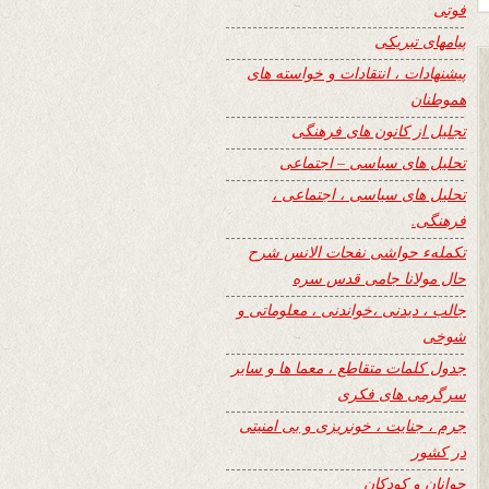
فوتی
پیامهای تبریکی
پیشنهادات ، انتقادات و خواسته های
هموطنان
تجلیل از کانون های فرهنگی
تحلیل های سیاسی – اجتماعی
تحلیل های سیاسی ، اجتماعی ،
فرهنگی.
تکملهء حواشی نفحات الانس شرح
حال مولانا جامی قدس سره
جالب ، دیدنی ،خواندنی ، معلوماتی و
شوخی
جدول کلمات متقاطع ، معما ها و سایر
سرگرمی های فکری
جرم ، جنایت ، خونریزی و بی امنیتی
در کشور
جوانان و کودکان