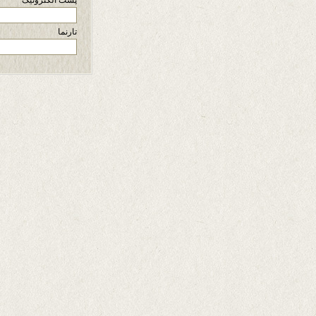
پست الکترونیک
تارنما