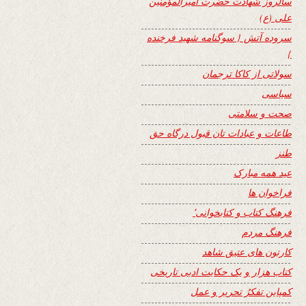
سالروز شهادت حضرت امیرالمؤمنین
علی (ع)
سروده آتش { سوگنامه شهید فرخنده
}
سولاتی از کاکا ترجمان
سیاسی
صحت و سلامتی
طاعات و عبادات تان قبول درگاه حق
طنز
عید همه مبارک
فراخوان ها
فرهنگ کتاب و کتابخوانی٬
فرهنگ مردم
کارتون های عتیق شاهد
کتاب هزار و یک حکایت ادبی تاریخی
کمپاین تفکرُ تحریر و عمل