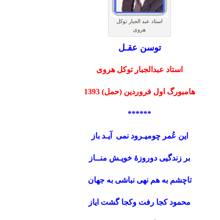
استاد عبد الجبار توکل
هروی
توسن عقـل
استاد عبدالجبار توکل هروی
هامبورگ اول فروردین (حمل) 1393
******
این عُمر چومیـرود نمی آیـد باز
بر زندگیی دوروزۀ خویـش منــاز
تاچشم به هم نهی نباشی به جهان
محمود کجا رفت وکجا گشت ایاز