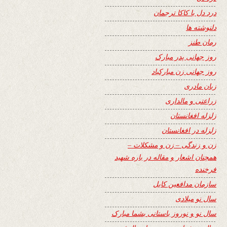
درد دل با کاکا ترجمان
دلنوشته ها
رمان طنز
روز جهانی پدر مبارک
روز جهانی زن مبارکباد
زبان مادری
زراعتی و مالداری
زلزله افغانستان
زلزله در افغانستان
زن و زندگی – زن و مشکلات –
همچنان اشعار و مقاله در باره شهید
فرخنده
سازمان مدافعین کابل
سال نو میلادی
سال نو و نوروز باستانی بشما مبارک