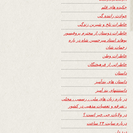
چکیده های قلم
حوادث راننده گی
خاطرات تلخ و شیرین زندگی
خاطرات دوستان از محترم پروفیسور
پوهاند استاد میرحسین شاه در باره
زحمات شان
خاطرات وطن
خاطراتی از فرهیختگان
داستان
داستان های پندآمیز
داستنتنهای پند آمیز
در باره زبان های ملی ، رسمی ، محلی
، تفرقه و تعصبات مذهبی در کشور
در ولایات چی خبر است ؟
درباره سایت ۲۴ ساعت
درد دل