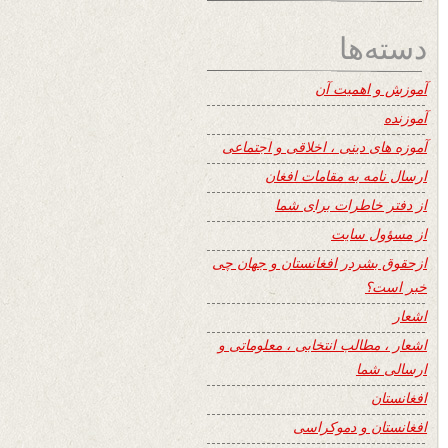
دسته‌ها
آموزش و اهمیت آن
آموزنده
آموزه های دینی ، اخلاقی و اجتماعی
ارسال نامه به مقامات افغان
از دفتر خاطرات برای شما
از مسؤول سایت
ازحقوق بشردر افغانستان و جهان چی
خبر است؟
اشعار
اشعار ، مطالب انتخابی ، معلوماتی و
ارسالی شما
افغانستان
افغانستان و دموکراسی