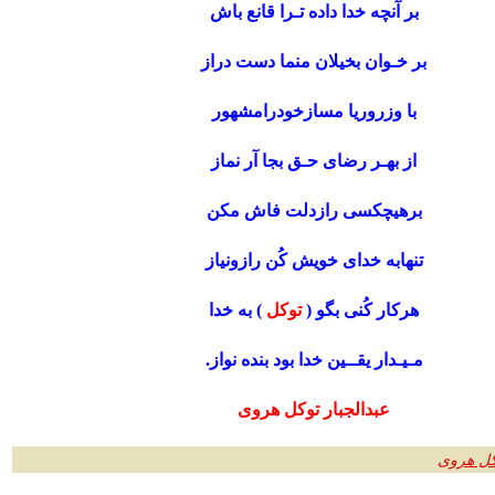
بر آنچه خدا داده تـرا قانع باش
بر خـوان بخیلان منما دست دراز
با وزروریا مسازخودرامشهور
از بهـر رضای حـق بجا آر نماز
برهیچکسی رازدلت فاش مکن
تنهابه خدای خویش کُن رازونیاز
هرکار کُنی بگو (
توکل
) به خدا
مـیـدار یقــین خدا بود بنده نواز.
عبدالجبار توکل هروی
وکل هروی