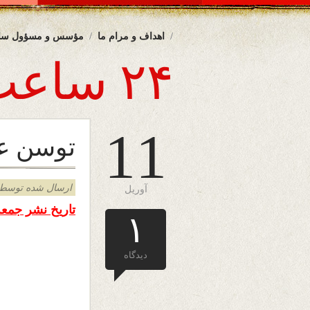
اهداف و مرام ما
مؤسس و مسؤول سا
۲۴ ساعت
11
توسن ع
ارسال شده توسط admin د
آوریل
تاریخ نشر جمعه ۱۱ اپر
۱
دیدگاه