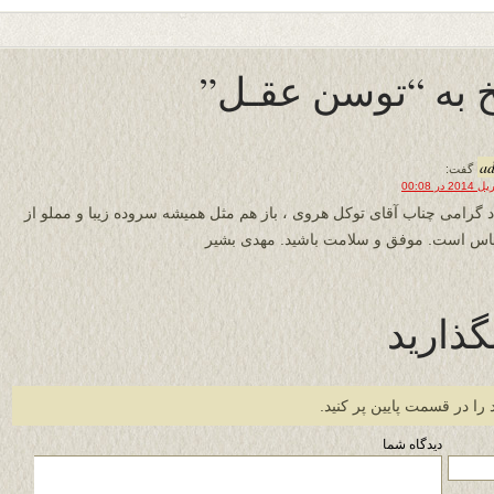
 به “توسن عقـل”
a
گفت:
د گرامی چناب آقای توکل هروی ، باز هم مثل همیشه سروده زیبا و مملو از
س است. موفق و سلامت باشید. مهدی بشیر
گذارید
 را در قسمت پایین پر کنید.
دیدگاه شما