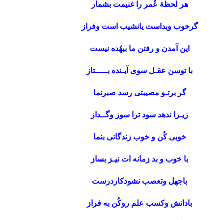
هر لحظۀ عُمر را غنیمت بشمار
گرخوب وبداست یانشیب است وفراز
این آمدن و رفتن ما بیهُده نیست
با توسن عقـل سوی آیـنده بـــــتاز
گر برتـو مصیبتی رسد صبرنما
زیـرا ندهد سود ترا سوز وگــداز
خوبی کُن و خوب زندگانی بنما
با خوب و بد زمانه ات نیـز بساز
باجهل وتعصب نشودکاردرست
بادانش وکسب علم روکُن به فراز