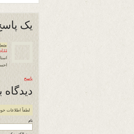
یک پاسخ
dmin
11 آوریل 2014 در 00:08
استا
احسا
پاسخ
دیدگاه ب
لطفاً اطلاعات خود
نام