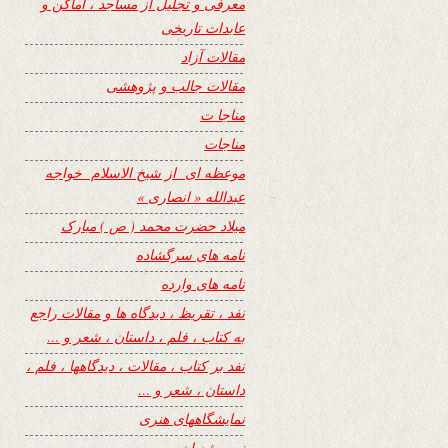
معرفی و تجلیل از مساجد ، اماکن و
عابدات تاریخی
مقالات آزاد
مقالات جالب و پژوهشی
مناجا ت
مناجات
موعظه ای از شیخ الاسلام خواجه
عبدالله « انصاری »
میلاد حضرت محمد ( ص ) مبارک
نامه های سرگشاده
نامه های وارده
نفد ، تقریظ ، دیدگاه ها و مقالات راجع
به کتاب ، فلم ، داستان ، شعر و …
نفد بر کتاب ، مقالات ، دیدگاهها ، فلم ،
داستان ، شعر و …
نمایشگاههای هنری
نیمه شعبان