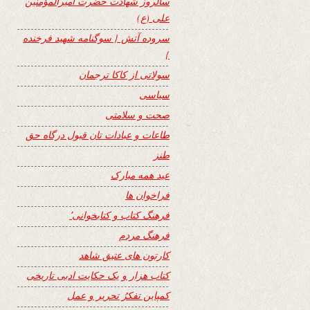
سالروز شهادت حضرت امیرالمؤمنین
علی (ع)
سروده آتش { سوگنامه شهید فرخنده
}
سولاتی از کاکا ترجمان
سیاسی
صحت و سلامتی
طاعات و عبادات تان قبول درگاه حق
طنز
عید همه مبارک
فراخوان ها
فرهنگ کتاب و کتابخوانی٬
فرهنگ مردم
کارتون های عتیق شاهد
کتاب هزار و یک حکایت ادبی تاریخی
کمپاین تفکرُ تحریر و عمل