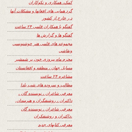
کمک، همکاری و نکوکاران
گرد همایی های افغانها و مشکلات آنها
د ر خارج از کشور
گفتگو با همکاران قلمی ۲۴ ساعت
گفتگو ها و گزارش ها
مجموعه های قلمی هنر خوشنویسی
ونقاشی
محرم ماه پیروزی خون بر شمشیر
مسایل جهان ، منطقه و افغانستان
مشاعره ۲۴ ساعت
مطالب و سروده های شب یلدا
معرفی شاعران ، نویسنده گان ،
داکتران ، روشنفگران و هنرمندان.
معرفی شاعران ، نویسنده گان
،داکتران و روشنفکران
معرفی کتابهای جدید