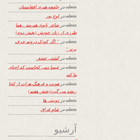
admin
در
جامعه هنری افغانستان
admin
در
اوجِ نور
admin
در
شاعر بانوی هنرمند ، هما
طرزی از زبان خودش (بخش دوم)
admin
در
” اگر کودک درونم حرف
بزند “
admin
در
کشتی عشق
admin
در
عیسا دمی کجاست که احیای
ما کند
admin
در
هویت و فرهنگ هرات از کجا
ریشه می گیرد(بخش هفتم)
admin
در
دوبیتی ها
admin
در
شامِ فراق
آرشیو