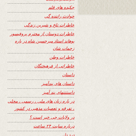
چکیده های قلم
حوادث راننده گی
خاطرات تلخ و شیرین زندگی
خاطرات دوستان از محترم پروفیسور
پوهاند استاد میرحسین شاه در باره
زحمات شان
خاطرات وطن
خاطراتی از فرهیختگان
داستان
داستان های پندآمیز
داستنتنهای پند آمیز
در باره زبان های ملی ، رسمی ، محلی
، تفرقه و تعصبات مذهبی در کشور
در ولایات چی خبر است ؟
درباره سایت ۲۴ ساعت
درد دل