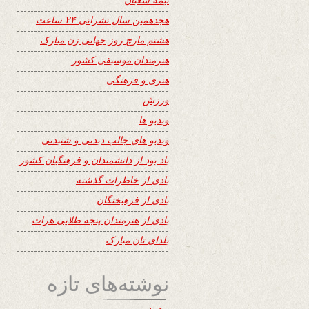
هجدهمین سال نشراتی ۲۴ ساعت
هشتم مارچ روز جهانی زن مبارک
هنرمندان موسیقی کشور
هنری و فرهنگی
ورزش
ویدیو ها
ویدیو های جالب دیدنی و شنیدنی
یاد بود از دانشمندان و فرهنگیان کشور
یادی از خاطرات گذشته
یادی از فرهیختگان
یادی از هنرمندان پنجه طلایی هرات
یلدای تان مبارک
نوشته‌های تازه