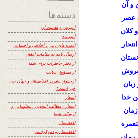
و آن
دسته‌ها
 عصر
آموزش و اهمیت آن
 کلان
آموزنده
نتحار
آموزه های دینی ، اخلاقی و اجتماعی
ارسال نامه به مقامات افغان
ستان
از دفتر خاطرات برای شما
فروش
از مسؤول سایت
ازحقوق بشردر افغانستان و جهان چی
زبان
خبر است؟
ن خدا
اشعار
اشعار ، مطالب انتخابی ، معلوماتی و
زمان
ارسالی شما
افغانستان
تعمره
افغانستان و دموکراسی
زمان