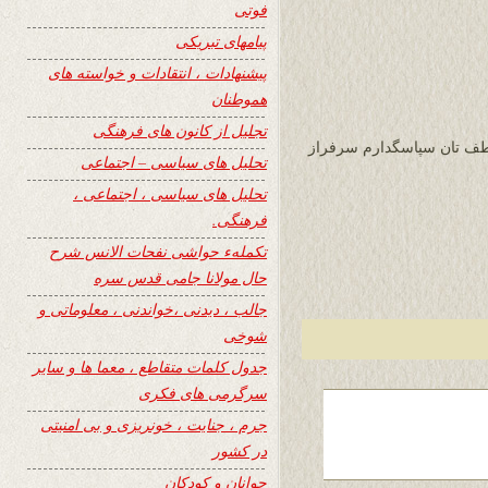
فوتی
پیامهای تبریکی
پیشنهادات ، انتقادات و خواسته های
هموطنان
تجلیل از کانون های فرهنگی
لطف تان سپاسگدارم سرفراز
تحلیل های سیاسی – اجتماعی
تحلیل های سیاسی ، اجتماعی ،
فرهنگی.
تکملهء حواشی نفحات الانس شرح
حال مولانا جامی قدس سره
جالب ، دیدنی ،خواندنی ، معلوماتی و
شوخی
جدول کلمات متقاطع ، معما ها و سایر
سرگرمی های فکری
جرم ، جنایت ، خونریزی و بی امنیتی
در کشور
جوانان و کودکان