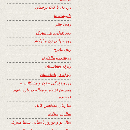
درد دل با کاکا ترجمان
دلنوشته ها
رمان طنز
روز جهانی پدر مبارک
روز جهانی زن مبارکباد
زبان مادری
زراعتی و مالداری
زلزله افغانستان
زلزله در افغانستان
زن و زندگی – زن و مشکلات –
همچنان اشعار و مقاله در باره شهید
فرخنده
سازمان مدافعین کابل
سال نو میلادی
سال نو و نوروز باستانی بشما مبارک