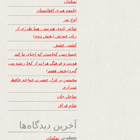
نمکدان
جامعه هنری افغانستان
اوجِ نور
شاعر بانوی هنرمند ، هما طرزی از
زبان خودش (بخش دوم)
کشتی عشق
عیسا دمی کجاست که احیای ما کند
هویت و فرهنگ هرات از کجا ریشه می
گیرد(بخش هفتم)
مخمس بر غزل حضرت خواجه حافظ
شیرازی
ساحلِ جان
شامِ فراق
آخرین دیدگاه‌ها
admin
در
نمکدان