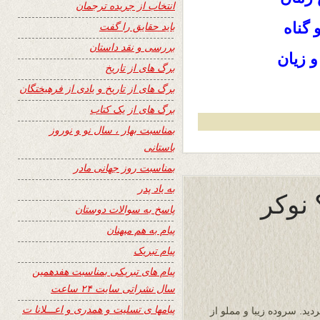
انتخاب از جریده ترجمان
گناه
باید حقایق را گفت
بررسی و نقد داستان
 زیان
برگ های از تاریخ
برگ های از تاریخ و یادی از فرهیختگان
برگ های از یک کتاب
بمناسبت بهار ، سال نو و نوروز
باستانی
بمناسبت روز جهانی مادر
به یاد پدر
 نوکر
پاسخ به سوالات دوستان
پیام به هم میهنان
پیام تبریک
پیام های تبریکی بمناسبت هفدهمین
سال نشراتی سایت ۲۴ ساعت
پیامها ی تسلیت و همدری و اعـــلانا ت
ید. سروده زیبا و مملو از