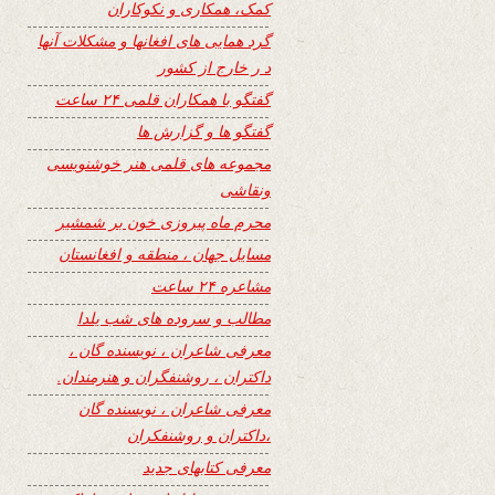
کمک، همکاری و نکوکاران
گرد همایی های افغانها و مشکلات آنها
د ر خارج از کشور
گفتگو با همکاران قلمی ۲۴ ساعت
گفتگو ها و گزارش ها
مجموعه های قلمی هنر خوشنویسی
ونقاشی
محرم ماه پیروزی خون بر شمشیر
مسایل جهان ، منطقه و افغانستان
مشاعره ۲۴ ساعت
مطالب و سروده های شب یلدا
معرفی شاعران ، نویسنده گان ،
داکتران ، روشنفگران و هنرمندان.
معرفی شاعران ، نویسنده گان
،داکتران و روشنفکران
معرفی کتابهای جدید