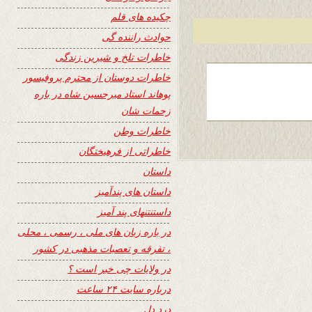
چکیده های قلم
حوادث راننده گی
خاطرات تلخ و شیرین زندگی
خاطرات دوستان از محترم پروفیسور
پوهاند استاد میرحسین شاه در باره
زحمات شان
خاطرات وطن
خاطراتی از فرهیختگان
داستان
داستان های پندآمیز
داستنتنهای پند آمیز
در باره زبان های ملی ، رسمی ، محلی
، تفرقه و تعصبات مذهبی در کشور
در ولایات چی خبر است ؟
درباره سایت ۲۴ ساعت
درد دل