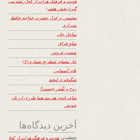
هویت و فرهنگ هرات از کجا ریشه می
گیرد(بخش هفتم)
مخمس بر غزل حضرت خواجه حافظ
شیرازی
ساحلِ جان
شامِ فراق
شصتِ عروس
حل معمای شطرنج شماره (۶)
بلای آسمانی
شگوفه ى لبخند
روح و نَفْس چیست؟
شاعربانوی هنرمند،هما طرزی اززبان
خودش
آخرین دیدگاه‌ها
admin
در
هویت و فرهنگ هرات از کجا