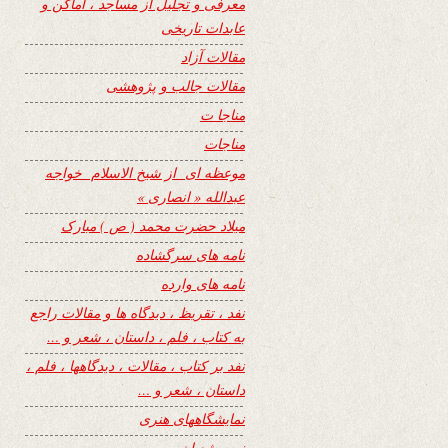
معرفی و تجلیل از مساجد ، اماکن و
عابدات تاریخی
مقالات آزاد
مقالات جالب و پژوهشی
مناجا ت
مناجات
موعظه ای از شیخ الاسلام خواجه
عبدالله « انصاری »
میلاد حضرت محمد ( ص ) مبارک
نامه های سرگشاده
نامه های وارده
نفد ، تقریظ ، دیدگاه ها و مقالات راجع
به کتاب ، فلم ، داستان ، شعر و …
نفد بر کتاب ، مقالات ، دیدگاهها ، فلم ،
داستان ، شعر و …
نمایشگاههای هنری
نیمه شعبان