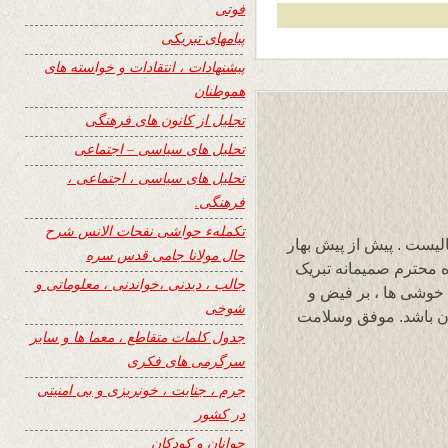
فوتی
پیامهای تبریکی
پیشنهادات ، انتقادات و خواسته های
هموطنان
تجلیل از کانون های فرهنگی
تحلیل های سیاسی – اجتماعی
تحلیل های سیاسی ، اجتماعی ،
فرهنگی.
تکملهء حواشی نفحات الانس شرح
لیست . پیش از پیش بهار
حال مولانا جامی قدس سره
 خانواده محترم صمیمانه تبریک
جالب ، دیدنی ،خواندنی ، معلوماتی و
میدوارم که سال نو 1393 سال خوشی ها ، بر فیض و
شوخی
ان باشد. موفق وسلامت
جدول کلمات متقاطع ، معما ها و سایر
سرگرمی های فکری
جرم ، جنایت ، خونریزی و بی امنیتی
در کشور
جوانان و کودکان