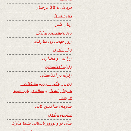
درد دل با کاکا ترجمان
دلنوشته ها
رمان طنز
روز جهانی پدر مبارک
روز جهانی زن مبارکباد
زبان مادری
زراعتی و مالداری
زلزله افغانستان
زلزله در افغانستان
زن و زندگی – زن و مشکلات –
همچنان اشعار و مقاله در باره شهید
فرخنده
سازمان مدافعین کابل
سال نو میلادی
سال نو و نوروز باستانی بشما مبارک