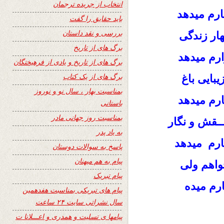
انتخاب از جریده ترجمان
تبارم میدهد
باید حقایق را گفت
بررسی و نقد داستان
بهار زندگی
برگ های از تاریخ
زارم میدهد
برگ های از تاریخ و یادی از فرهیختگان
برگ های از یک کتاب
زیبایی باغ
بمناسبت بهار ، سال نو و نوروز
خارم میدهد
باستانی
بمناسبت روز جهانی مادر
ـــقش و نگار
به یاد پدر
نارم میدهد
پاسخ به سوالات دوستان
پیام به هم میهنان
خواهم
ولی
پیام تبریک
ارم میده
پیام های تبریکی بمناسبت هفدهمین
سال نشراتی سایت ۲۴ ساعت
پیامها ی تسلیت و همدری و اعـــلانا ت