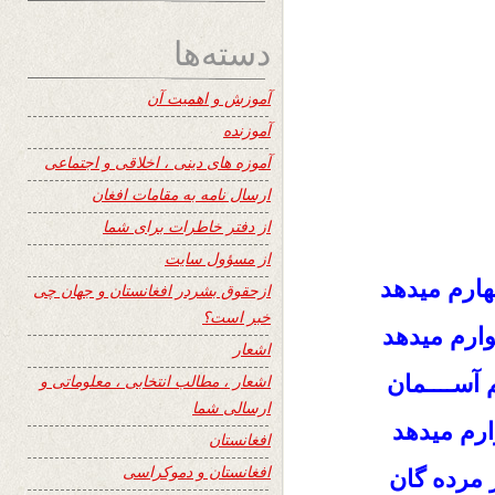
دسته‌ها
آموزش و اهمیت آن
آموزنده
آموزه های دینی ، اخلاقی و اجتماعی
ارسال نامه به مقامات افغان
از دفتر خاطرات برای شما
از مسؤول سایت
ـهارم میدهد
ازحقوق بشردر افغانستان و جهان چی
خبر است؟
ـوارم میدهد
اشعار
ســــمان
اشعار ، مطالب انتخابی ، معلوماتی و
ارسالی شما
ارم میدهد
افغانستان
افغانستان و دموکراسی
ر مرده گان