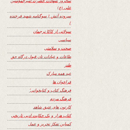
سالروز شهادت حضرت امیرالمؤمنین
علی (ع)
سروده آتش { سوگنامه شهید فرخنده
}
سولاتی از کاکا ترجمان
سیاسی
صحت و سلامتی
طاعات و عبادات تان قبول درگاه حق
طنز
عید همه مبارک
فراخوان ها
فرهنگ کتاب و کتابخوانی٬
فرهنگ مردم
کارتون های عتیق شاهد
کتاب هزار و یک حکایت ادبی تاریخی
کمپاین تفکرُ تحریر و عمل