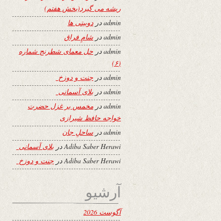
ریشه می گیرد(بخش هفتم)
admin
در
دوبیتی ها
admin
در
شامِ فراق
admin
در
حل معمای شطرنج شماره
(۶)
admin
در
جنت و دوزخ
admin
در
بلای آسمانی
admin
در
مخمس بر غزل حضرت
خواجه حافظ شیرازی
admin
در
ساحلِ جان
Adiba Saber Herawi
در
بلای آسمانی
Adiba Saber Herawi
در
جنت و دوزخ
آرشیو
آگوست 2026