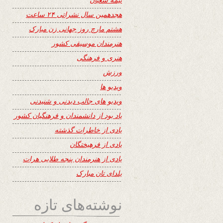
هجدهمین سال نشراتی ۲۴ ساعت
هشتم مارچ روز جهانی زن مبارک
هنرمندان موسیقی کشور
هنری و فرهنگی
ورزش
ویدیو ها
ویدیو های جالب دیدنی و شنیدنی
یاد بود از دانشمندان و فرهنگیان کشور
یادی از خاطرات گذشته
یادی از فرهیختگان
یادی از هنرمندان پنجه طلایی هرات
یلدای تان مبارک
نوشته‌های تازه