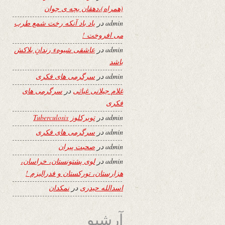
(همراه)،دهقان بچه ی جوان
admin
در
یاد باد آنکه رخت شمع طرب
می افروخت !
admin
در
عاشقی شیوهء رندانِ بلاکش
باشد
admin
در
سرگرمی های فکری
غلام جیلانی غیاثی
در
سرگرمی های
فکری
admin
در
توبرکلوز Tuberculosis
admin
در
سرگرمی های فکری
admin
در
صحبت پیران
admin
در
لوی پشتونستان، خراسان،
هزارستان، تورکستان و فدرالیزم !
اسدالله حیدری
در
نمکدان
آرشیو