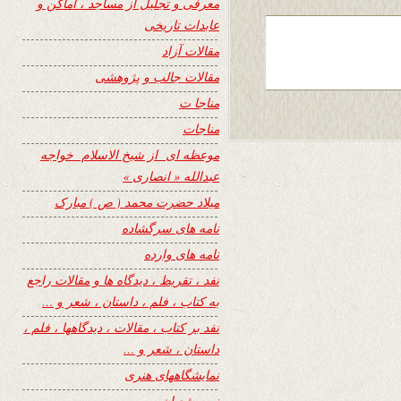
معرفی و تجلیل از مساجد ، اماکن و
عابدات تاریخی
مقالات آزاد
مقالات جالب و پژوهشی
مناجا ت
مناجات
موعظه ای از شیخ الاسلام خواجه
عبدالله « انصاری »
میلاد حضرت محمد ( ص ) مبارک
نامه های سرگشاده
نامه های وارده
نفد ، تقریظ ، دیدگاه ها و مقالات راجع
به کتاب ، فلم ، داستان ، شعر و …
نفد بر کتاب ، مقالات ، دیدگاهها ، فلم ،
داستان ، شعر و …
نمایشگاههای هنری
نیمه شعبان