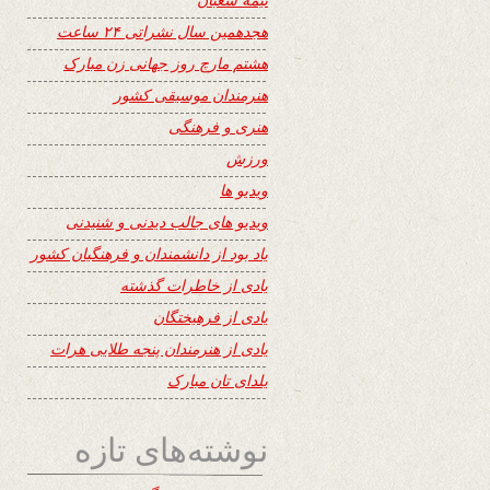
هجدهمین سال نشراتی ۲۴ ساعت
هشتم مارچ روز جهانی زن مبارک
هنرمندان موسیقی کشور
هنری و فرهنگی
ورزش
ویدیو ها
ویدیو های جالب دیدنی و شنیدنی
یاد بود از دانشمندان و فرهنگیان کشور
یادی از خاطرات گذشته
یادی از فرهیختگان
یادی از هنرمندان پنجه طلایی هرات
یلدای تان مبارک
نوشته‌های تازه