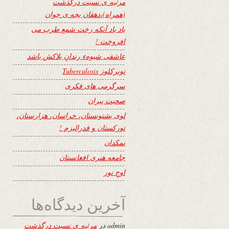
مرثیه ی نسبت درگذشت
(همراه)،دهقان بچه ی جوان
یاد باد آنکه رخت شمع طرب می
افروخت !
عاشقی شیوهء رندانِ بلاکش باشد
توبرکلوز Tuberculosis
سرگرمی های فکری
صحبت پیران
لوی پشتونستان، خراسان، هزارستان،
تورکستان و فدرالیزم !
نمکدان
جامعه هنری افغانستان
اوجِ نور
آخرین دیدگاه‌ها
admin
در
مرثیه ی نسبت درگذشت