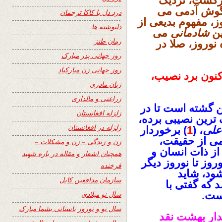
فرگشت، نزدیک
 گوش آدمی می
درد دل با کاکا ترجمان
ز، مفهوم بدیعی از
دلنوشته ها
ین
شادمانی
می
رمان طنز
نوروز، صلا در
روز جهانی پدر مبارک
روز جهانی زن مبارکباد
اکنون برد نصیب،
زبان مادری
زراعتی و مالداری
ن گشته است تا در
زلزله افغانستان
ترین نصیبی برده،
زلزله در افغانستان
علی
، (
1
) برخوردار
می از حقیقت،
زن و زندگی – زن و مشکلات –
از ذات انسان و
همچنان اشعار و مقاله در باره شهید
وز تا نوروز دیگر
فرخنده
ود، شاید
سازمان مدافعین کابل
 که گفتی با
است.
سال نو میلادی
سال نو و نوروز باستانی بشما مبارک
دار بهشت نقد