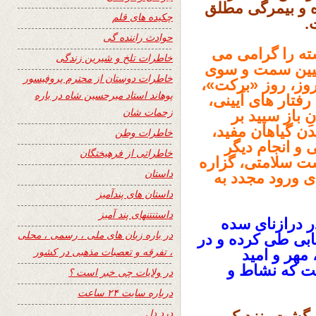
ه و بیمرگی مطلق
چکیده های قلم
.
حوادث راننده گی
ته را گرامی می
خاطرات تلخ و شیرین زندگی
تعیین سمت و سوی
خاطرات دوستان از محترم پروفیسور
وروز، روز «برکت»،
پوهاند استاد میرحسین شاه در باره
فتار های آیینی،
زحمات شان
 باز سپید بر
ن گیاهان مفید،
خاطرات وطن
و انجام دیگر
خاطراتی از فرهیختگان
ست سلامتی، گزاره
داستان
ی ورود مجدد به
داستان های پندآمیز
داستنتنهای پند آمیز
ر درازنای سده
در باره زبان های ملی ، رسمی ، محلی
یابی طی کرده و در
، تفرقه و تعصبات مذهبی در کشور
 مهر و امید
ست که نشاط و
در ولایات چی خبر است ؟
درباره سایت ۲۴ ساعت
درد دل