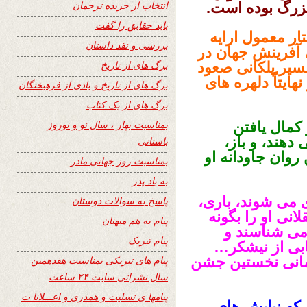
انتخاب از جریده ترجمان
بزرگ بوده است.
باید حقایق را گفت
تار معمول ارایه
بررسی و نقد داستان
، آفرینش جهان در
برگ های از تاریخ
سیر پلکانی صعود
ایتاً دلهره های
برگ های از تاریخ و یادی از فرهیختگان
برگ های از یک کتاب
بمناسبت بهار ، سال نو و نوروز
 کمال یافتن
هند، و باز،
باستانی
 روان جاودانه او
بمناسبت روز جهانی مادر
به یاد پدر
 می شوند، باری،
پاسخ به سوالات دوستان
نی او را بگونه
پیام به هم میهنان
ی شناسند و
پیام تبریک
ابی از نیشکر…
دمانی نخستین جشن
پیام های تبریکی بمناسبت هفدهمین
سال نشراتی سایت ۲۴ ساعت
پیامها ی تسلیت و همدری و اعـــلانا ت
 که نیایش های