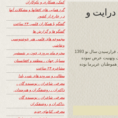
کمک، همکاری و نکوکاران
درایت و
گرد همایی های افغانها و مشکلات آنها
د ر خارج از کشور
گفتگو با همکاران قلمی ۲۴ ساعت
گفتگو ها و گزارش ها
مجموعه های قلمی هنر خوشنویسی
ونقاشی
جناب استاد یگانه عزیز ، مقاله زیبا و عالیست. فرارسیدن سال نو 1393
محرم ماه پیروزی خون بر شمشیر
یک وتهنیت عرض نموده
مسایل جهان ، منطقه و افغانستان
 هموطنان عریرما بوده
مشاعره ۲۴ ساعت
مطالب و سروده های شب یلدا
معرفی شاعران ، نویسنده گان ،
داکتران ، روشنفگران و هنرمندان.
معرفی شاعران ، نویسنده گان
،داکتران و روشنفکران
معرفی کتابهای جدید