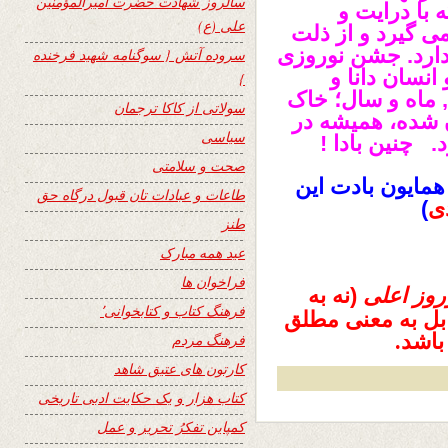
سالروز شهادت حضرت امیرالمؤمنین
با درایت و
علی (ع)
ی گیرد و از ذلت
ارد. جشن نوروزی
سروده آتش { سوگنامه شهید فرخنده
 انسان دانا و
}
 ماه و سال؛ خاک
سولاتی از کاکا ترجمان
ن شده، همیشه در
سیاسی
 چنین بادا !
صحت و سلامتی
همایون بادت این
طاعات و عبادات تان قبول درگاه حق
ی
)
طنز
عید همه مبارک
فراخوان ها
روز
اعلی
(نه به
فرهنگ کتاب و کتابخوانی٬
 بل به معنی مطلق
باشد.
فرهنگ مردم
کارتون های عتیق شاهد
کتاب هزار و یک حکایت ادبی تاریخی
کمپاین تفکرُ تحریر و عمل