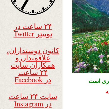
۲۴ ساعت در
توییتر Twitter
کانون دوستداران،
علاقمندان و
همکاران سایت
۲۴ ساعت
در Facebook
گری است
ه
سایت ۲۴ ساعت
در Instagram