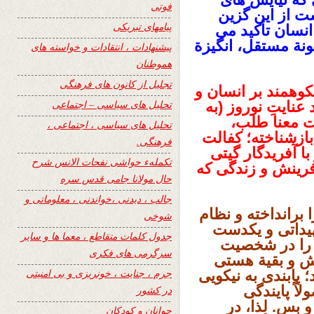
فوتی
 از این گزین
پیامهای تبریکی
انسان تأکید می
نة مستقل، انگیزة
پیشنهادات ، انتقادات و خواسته های
هموطنان
تجلیل از کانون های فرهنگی
وهمند بر انسان و
تحلیل های سیاسی – اجتماعی
ایتِ نوروز (به
ت معنا طلب،
تحلیل های سیاسی ، اجتماعی ،
بازشناخته؛ کفالت
فرهنگی.
با آفریدگار گیتی
تکملهء حواشی نفحات الانس شرح
فرینش و زندگی که
حال مولانا جامی قدس سره
جالب ، دیدنی ،خواندنی ، معلوماتی و
ا برانداخته و نظام
شوخی
هیداتی و یکدست
جدول کلمات متقاطع ، معما ها و سایر
 را در شخصیت
سرگرمی های فکری
ش و بقیة هستی
جرم ، جنایت ، خونریزی و بی امنیتی
 پابندی به نیکویی
اً پایندگی
در کشور
و بس. لذا،
در
جوانان و کودکان