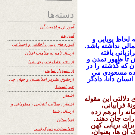
دسته‌ها
آموزش و اهمیت آن
آموزنده
 لحاظ پویایی و
آموزه های دینی ، اخلاقی و اجتماعی
مالی نداشته باشد.
زبانی یافته
ارسال نامه به مقامات افغان
ش تا ظهور تمدن و
از دفتر خاطرات برای شما
 که گذشته را در
از مسؤول سایت
ینده مسعودی می
نسان دانا، دادگر
ازحقوق بشردر افغانستان و جهان چی
خبر است؟
اشعار
 دلالتی این مقوله
اشعار ، مطالب انتخابی ، معلوماتی و
ۀ فرابیانی،
نه را برهم زده
ارسالی شما
ارات جان دهند.
افغانستان
رای برپایی کهن
افغانستان و دموکراسی
آن ها، بعنوان،