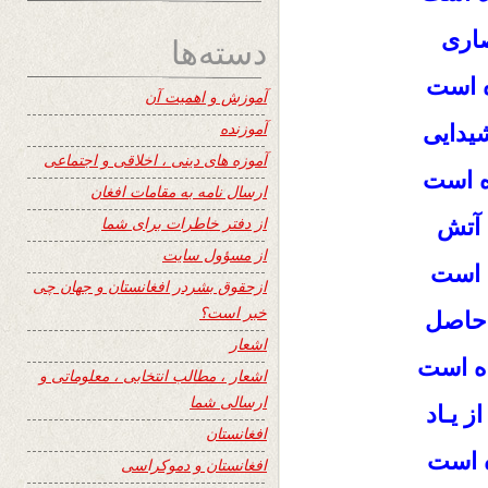
صاری
دسته‌ها
ه است
آموزش و اهمیت آن
آموزنده
یدایی
آموزه های دینی ، اخلاقی و اجتماعی
ه است
ارسال نامه به مقامات افغان
از دفتر خاطرات برای شما
 آتش
از مسؤول سایت
ه است
ازحقوق بشردر افغانستان و جهان چی
خبر است؟
 حاصل
اشعار
ه است
اشعار ، مطالب انتخابی ، معلوماتی و
ارسالی شما
 یـاد
افغانستان
ه است
افغانستان و دموکراسی