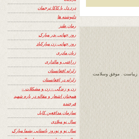
درد دل با کاکا ترجمان
دلنوشته ها
رمان طنز
روز جهانی پدر مبارک
روز جهانی زن مبارکباد
زبان مادری
زراعتی و مالداری
زلزله افغانستان
ی زیباست . موفق وسلامت
زلزله در افغانستان
زن و زندگی – زن و مشکلات –
همچنان اشعار و مقاله در باره شهید
فرخنده
سازمان مدافعین کابل
سال نو میلادی
سال نو و نوروز باستانی بشما مبارک