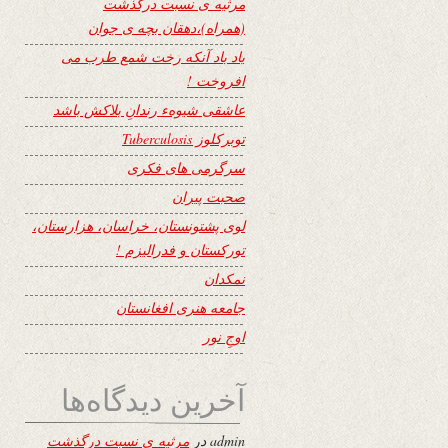
مرثیه ی نسبت درگذشت
(همراه)،دهقان بچه ی جوان
یاد باد آنکه رخت شمع طرب می
افروخت !
عاشقی شیوهء رندانِ بلاکش باشد
توبرکلوز Tuberculosis
سرگرمی های فکری
صحبت پیران
لوی پشتونستان، خراسان، هزارستان،
تورکستان و فدرالیزم !
نمکدان
جامعه هنری افغانستان
اوجِ نور
آخرین دیدگاه‌ها
admin
در
مرثیه ی نسبت درگذشت