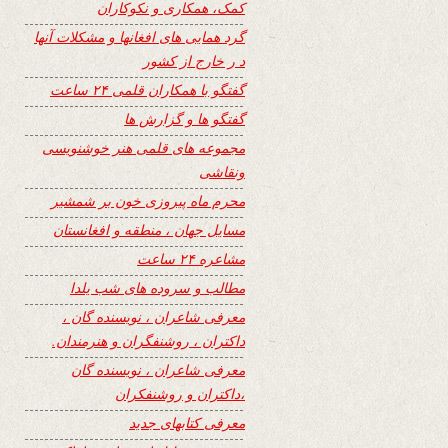
کمک، همکاری و نکوکاران
گرد همایی های افغانها و مشکلات آنها
د ر خارج از کشور
گفتگو با همکاران قلمی ۲۴ ساعت
گفتگو ها و گزارش ها
مجموعه های قلمی هنر خوشنویسی
ونقاشی
محرم ماه پیروزی خون بر شمشیر
مسایل جهان ، منطقه و افغانستان
مشاعره ۲۴ ساعت
مطالب و سروده های شب یلدا
معرفی شاعران ، نویسنده گان ،
داکتران ، روشنفگران و هنرمندان.
معرفی شاعران ، نویسنده گان
،داکتران و روشنفکران
معرفی کتابهای جدید