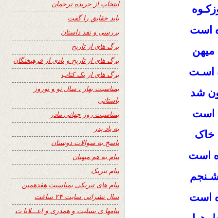
انتخاب از جریده ترجمان
زکـوه
باید حقایق را گفت
ه است
بررسی و نقد داستان
برگ های از تاریخ
 میهن
برگ های از تاریخ و یادی از فرهیختگان
ه اسـت
برگ های از یک کتاب
بمناسبت بهار ، سال نو و نوروز
ون شد
باستانی
ه است
بمناسبت روز جهانی مادر
به یاد پدر
 خاک
پاسخ به سوالات دوستان
ه است
پیام به هم میهنان
پیام تبریک
شـنجم
پیام های تبریکی بمناسبت هفدهمین
ه است
سال نشراتی سایت ۲۴ ساعت
پیامها ی تسلیت و همدری و اعـــلانا ت