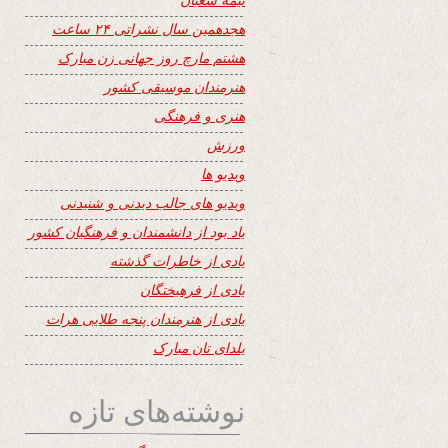
هجدهمین سال نشراتی ۲۴ ساعت
هشتم مارچ روز جهانی زن مبارک
هنرمندان موسیقی کشور
هنری و فرهنگی
ورزش
ویدیو ها
ویدیو های جالب دیدنی و شنیدنی
یاد بود از دانشمندان و فرهنگیان کشور
یادی از خاطرات گذشته
یادی از فرهیختگان
یادی از هنرمندان پنجه طلایی هرات
یلدای تان مبارک
نوشته‌های تازه