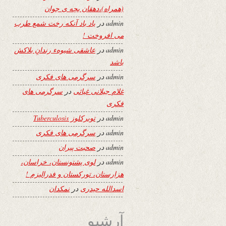
(همراه)،دهقان بچه ی جوان
admin
در
یاد باد آنکه رخت شمع طرب
می افروخت !
admin
در
عاشقی شیوهء رندانِ بلاکش
باشد
admin
در
سرگرمی های فکری
غلام جیلانی غیاثی
در
سرگرمی های
فکری
admin
در
توبرکلوز Tuberculosis
admin
در
سرگرمی های فکری
admin
در
صحبت پیران
admin
در
لوی پشتونستان، خراسان،
هزارستان، تورکستان و فدرالیزم !
اسدالله حیدری
در
نمکدان
آرشیو