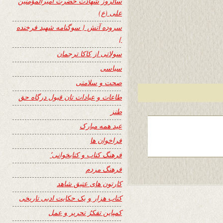
سالروز شهادت حضرت امیرالمؤمنین
علی (ع)
سروده آتش { سوگنامه شهید فرخنده
}
سولاتی از کاکا ترجمان
سیاسی
صحت و سلامتی
طاعات و عبادات تان قبول درگاه حق
طنز
عید همه مبارک
فراخوان ها
فرهنگ کتاب و کتابخوانی٬
فرهنگ مردم
کارتون های عتیق شاهد
کتاب هزار و یک حکایت ادبی تاریخی
کمپاین تفکرُ تحریر و عمل