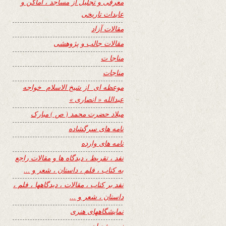
معرفی و تجلیل از مساجد ، اماکن و
عابدات تاریخی
مقالات آزاد
مقالات جالب و پژوهشی
مناجا ت
مناجات
موعظه ای از شیخ الاسلام خواجه
عبدالله « انصاری »
میلاد حضرت محمد ( ص ) مبارک
نامه های سرگشاده
نامه های وارده
نفد ، تقریظ ، دیدگاه ها و مقالات راجع
به کتاب ، فلم ، داستان ، شعر و …
نفد بر کتاب ، مقالات ، دیدگاهها ، فلم ،
داستان ، شعر و …
نمایشگاههای هنری
نیمه شعبان