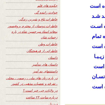
ده است
چکیده های قلم
حوادث راننده گی
د شـد
خاطرات تلخ و شیرین زندگی
ه اسـت
خاطرات دوستان از محترم پروفیسور
پوهاند استاد میرحسین شاه در باره
 تمام
زحمات شان
خاطرات وطن
ه است
خاطراتی از فرهیختگان
یـبـا
داستان
داستان های پندآمیز
 است
داستنتنهای پند آمیز
سـان
در باره زبان های ملی ، رسمی ، محلی
، تفرقه و تعصبات مذهبی در کشور
ه است
در ولایات چی خبر است ؟
درباره سایت ۲۴ ساعت
درد دل