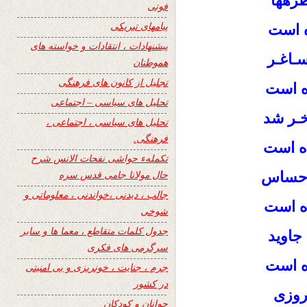
ره‏ها
فوتی
پیامهای تبریکی
ه است
پیشنهادات ، انتقادات و خواسته های
ـاغـر
هموطنان
تجلیل از کانون های فرهنگی
ه است
تحلیل های سیاسی – اجتماعی
ـر شد
تحلیل های سیاسی ، اجتماعی ،
فرهنگی.
ده است
تکملهء حواشی نفحات الانس شرح
حال مولانا جامی قدس سره
احساس
جالب ، دیدنی ،خواندنی ، معلوماتی و
ده است
شوخی
جدول کلمات متقاطع ، معما ها و سایر
جاوید
سرگرمی های فکری
ه است
جرم ، جنایت ، خونریزی و بی امنیتی
در کشور
وروزی
جوانان و کودکان