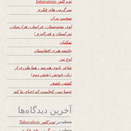
توبرکلوز Tuberculosis
سرگرمی های فکری
صحبت پیران
لوی پشتونستان، خراسان، هزارستان،
تورکستان و فدرالیزم !
نمکدان
جامعه هنری افغانستان
اوجِ نور
شاعر بانوی هنرمند ، هما طرزی از
زبان خودش (بخش دوم)
کشتی عشق
عیسا دمی کجاست که احیای ما کند
آخرین دیدگاه‌ها
admin
در
توبرکلوز Tuberculosis
admin
در
سرگرمی های فکری