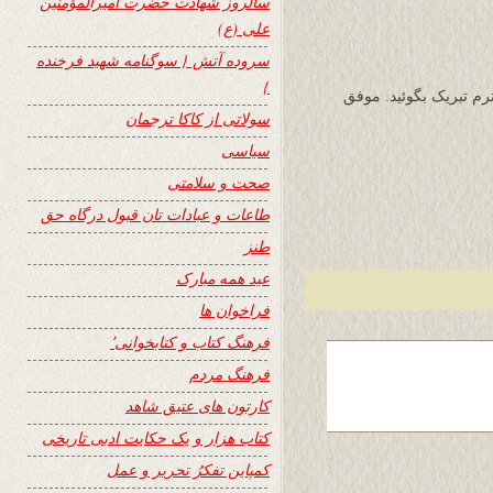
سالروز شهادت حضرت امیرالمؤمنین
علی (ع)
سروده آتش { سوگنامه شهید فرخنده
}
رم تبریک بگوئید. موفق
سولاتی از کاکا ترجمان
سیاسی
صحت و سلامتی
طاعات و عبادات تان قبول درگاه حق
طنز
عید همه مبارک
فراخوان ها
فرهنگ کتاب و کتابخوانی٬
فرهنگ مردم
کارتون های عتیق شاهد
کتاب هزار و یک حکایت ادبی تاریخی
کمپاین تفکرُ تحریر و عمل