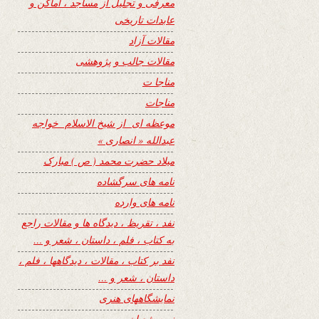
معرفی و تجلیل از مساجد ، اماکن و
عابدات تاریخی
مقالات آزاد
مقالات جالب و پژوهشی
مناجا ت
مناجات
موعظه ای از شیخ الاسلام خواجه
عبدالله « انصاری »
میلاد حضرت محمد ( ص ) مبارک
نامه های سرگشاده
نامه های وارده
نفد ، تقریظ ، دیدگاه ها و مقالات راجع
به کتاب ، فلم ، داستان ، شعر و …
نفد بر کتاب ، مقالات ، دیدگاهها ، فلم ،
داستان ، شعر و …
نمایشگاههای هنری
نیمه شعبان