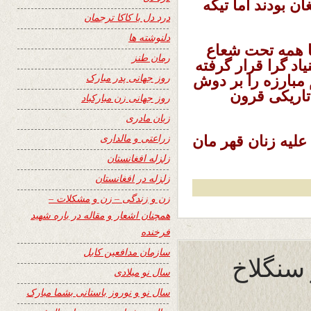
 بودند اما تیکه
درد دل با کاکا ترجمان
دلنوشته ها
ا همه تحت شعاع
رمان طنز
اد گرا قرار گرفته
روز جهانی پدر مبارک
مبارزه را بر دوش
تاریکی قرون
روز جهانی زن مبارکباد
زبان مادری
زراعتی و مالداری
علیه زنان قهر مان
زلزله افغانستان
زلزله در افغانستان
زن و زندگی – زن و مشکلات –
همچنان اشعار و مقاله در باره شهید
فرخنده
سازمان مدافعین کابل
سنگلاخ
سال نو میلادی
سال نو و نوروز باستانی بشما مبارک