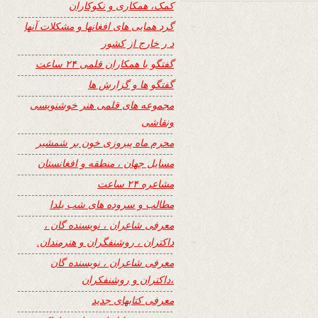
کمک، همکاری و نکوکاران
گرد همایی های افغانها و مشکلات آنها
د ر خارج از کشور
گفتگو با همکاران قلمی ۲۴ ساعت
گفتگو ها و گزارش ها
مجموعه های قلمی هنر خوشنویسی
ونقاشی
محرم ماه پیروزی خون بر شمشیر
مسایل جهان ، منطقه و افغانستان
مشاعره ۲۴ ساعت
مطالب و سروده های شب یلدا
معرفی شاعران ، نویسنده گان ،
داکتران ، روشنفگران و هنرمندان.
معرفی شاعران ، نویسنده گان
،داکتران و روشنفکران
معرفی کتابهای جدید