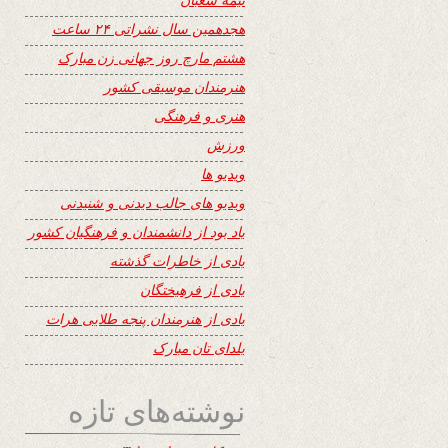
هجدهمین سال نشراتی ۲۴ ساعت
هشتم مارچ روز جهانی زن مبارک
هنرمندان موسیقی کشور
هنری و فرهنگی
ورزش
ویدیو ها
ویدیو های جالب دیدنی و شنیدنی
یاد بود از دانشمندان و فرهنگیان کشور
یادی از خاطرات گذشته
یادی از فرهیختگان
یادی از هنرمندان پنجه طلایی هرات
یلدای تان مبارک
نوشته‌های تازه