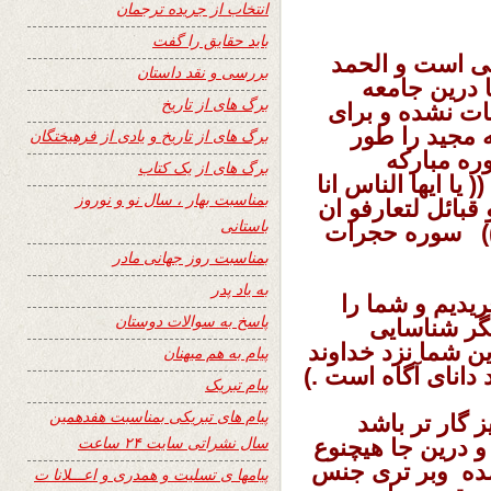
انتخاب از جریده ترجمان
باید حقایق را گفت
ی است و الحمد
بررسی و نقد داستان
 درین جامعه
برگ های از تاریخ
ات نشده و برای
 مجید را طور
برگ های از تاریخ و یادی از فرهیختگان
ره مبارکه
برگ های از یک کتاب
 : (( یا ایها الناس انا
بمناسبت بهار ، سال نو و نوروز
قبائل لتعارفو ان
باستانی
ر )) سوره حجرات
بمناسبت روز جهانی مادر
به یاد پدر
ریدیم و شما را
پاسخ به سوالات دوستان
یگر شناسایی
ن شما نزد خداوند
پیام به هم میهنان
دانای آگاه است .)
پیام تبریک
پیام های تبریکی بمناسبت هفدهمین
ز گار تر باشد
سال نشراتی سایت ۲۴ ساعت
 درین جا هیچنوع
شده وبر تری جنس
پیامها ی تسلیت و همدری و اعـــلانا ت