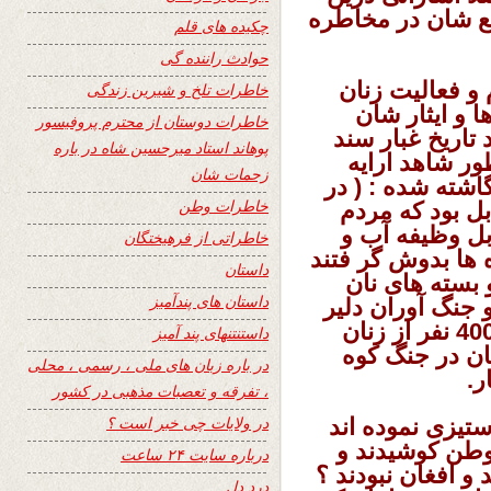
فع شان در مخاطره
چکیده های قلم
حوادث راننده گی
و فعالیت زنان
خاطرات تلخ و شیرین زندگی
ا و ایثار شان
خاطرات دوستان از محترم پروفیسور
 تاریخ غبار سند
پوهاند استاد میرحسین شاه در باره
ور شاهد ارایه
زحمات شان
اشته شده : ( در
خاطرات وطن
ل بود که مردم
ابل وظیفه آب و
خاطراتی از فرهیختگان
 ها بدوش گر فتند
داستان
 بسته های نان
داستان های پندآمیز
 جنگ آوران دلیر
را تغزیه مینمودند و غبار در ادامه مینگارد 400 نفر از زنان
داستنتنهای پند آمیز
 سهم گر فتند و 83 نفر آنان در جنگ کوه
در باره زبان های ملی ، رسمی ، محلی
، تفرقه و تعصبات مذهبی در کشور
در ولایات چی خبر است ؟
ستیزی نموده اند
 وطن کوشیدند و
درباره سایت ۲۴ ساعت
و افغان نبودند ؟
درد دل