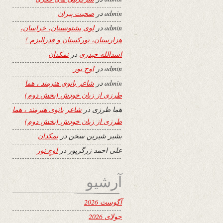
admin
در
صحبت پیران
admin
در
لوی پشتونستان، خراسان،
هزارستان، تورکستان و فدرالیزم !
اسدالله حیدری
در
نمکدان
admin
در
اوجِ نور
admin
در
شاعر بانوی هنرمند ، هما
طرزی از زبان خودش (بخش دوم)
هما طرزی
در
شاعر بانوی هنرمند ، هما
طرزی از زبان خودش (بخش دوم)
بشیر شیرین سخن
در
نمکدان
علی احمد زرگرپور
در
اوجِ نور
آرشیو
آگوست 2026
جولای 2026