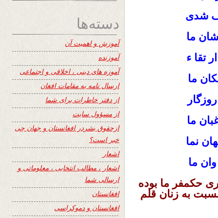
ف شدی
دسته‌ها
نشان ما
آموزش و اهمیت آن
 تقا ء
آموزنده
آموزه های دینی ، اخلاقی و اجتماعی
کان ما
ارسال نامه به مقامات افغان
روزگار
از دفتر خاطرات برای شما
از مسؤول سایت
بان ما
ازحقوق بشردر افغانستان و جهان چی
خبر است؟
هان نما
اشعار
 وان ما
اشعار ، مطالب انتخابی ، معلوماتی و
ارسالی شما
اری حکمفر ما بوده
نسبت به زنان قلم
افغانستان
افغانستان و دموکراسی