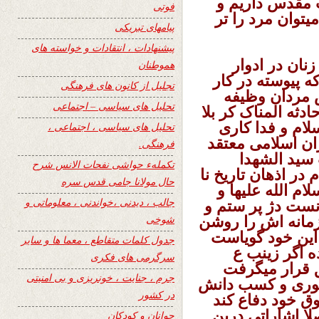
ب مقدس داریم و
فوتی
یتوان مرد را تر
پیامهای تبریکی
پیشنهادات ، انتقادات و خواسته های
نان در ادوار
هموطنان
 پیوسته در کار
تجلیل از کانون های فرهنگی
 مردان وظیفه
تحلیل های سیاسی – اجتماعی
ادثه المناک کر بلا
ام و فدا کاری
تحلیل های سیاسی ، اجتماعی ،
ان اسلامی معتقد
فرهنگی.
 سید الشهدا
تکملهء حواشی نفحات الانس شرح
 در اذهان تاریخ نا
حال مولانا جامی قدس سره
ام الله علیها و
جالب ، دیدنی ،خواندنی ، معلوماتی و
نست دژ پر ستم و
شوخی
 زمانه اش را روشن
 این خود گویاست
جدول کلمات متقاطع ، معما ها و سایر
 اگر زینب ع
سرگرمی های فکری
 قرار میگرفت
جرم ، جنایت ، خونریزی و بی امنیتی
وری و کسب دانش
در کشور
قوق خود دفاع کند
لا اشاراتی درین
جوانان و کودکان