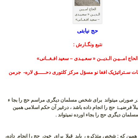
الحاج امــیـن
الـدیــن « سعـیـدی
– سعید افـغــانی»
حج نیابتی
تبع ونگـارش :
ت
لحاج
امــیـن الـدیــن «
سعـیـدی – سعید افـغــانی»
ات سـتراتیژیک افغا ن
و
مسؤل مرکز کلتوری دحـــــق لاره-
جرمن
صورتی میتواند برای شخص مسلمان دیگری مراسم حج را بجا ء
لآ فرضیـﮥ حج را انجام داده باشد ، درغیر آن حکم اسلامی همین
سلمان دیگری حج را بجاء اورده نمیتواند .
ین که : شخص متذکره ، باید قبلا برای خود، حج را انجام داده‌،