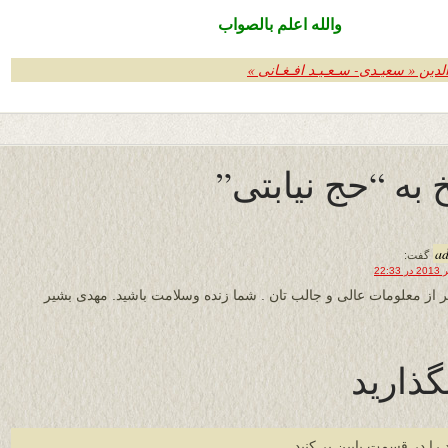
والله اعلم بالصواب
الدین « سعیـدی- سـعـیـد افـغـانی »
به “حج نیابتی”
a
گفت:
 از معلومات عالی و جالب تان . شما زنده وسلامت باشید. مهدی بشیر
گذارید
 را در قسمت پایین پر کنید.