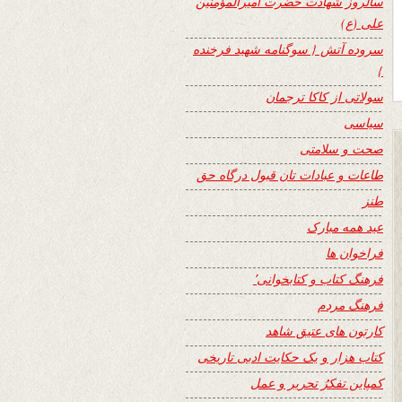
سالروز شهادت حضرت امیرالمؤمنین
علی (ع)
سروده آتش { سوگنامه شهید فرخنده
}
سولاتی از کاکا ترجمان
سیاسی
صحت و سلامتی
طاعات و عبادات تان قبول درگاه حق
طنز
عید همه مبارک
فراخوان ها
فرهنگ کتاب و کتابخوانی٬
فرهنگ مردم
کارتون های عتیق شاهد
کتاب هزار و یک حکایت ادبی تاریخی
کمپاین تفکرُ تحریر و عمل