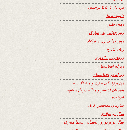
درد دل با کاکا ترجمان
دلنوشته ها
رمان طنز
روز جهانی پدر مبارک
روز جهانی زن مبارکباد
زبان مادری
زراعتی و مالداری
زلزله افغانستان
زلزله در افغانستان
زن و زندگی – زن و مشکلات –
همچنان اشعار و مقاله در باره شهید
فرخنده
سازمان مدافعین کابل
سال نو میلادی
سال نو و نوروز باستانی بشما مبارک