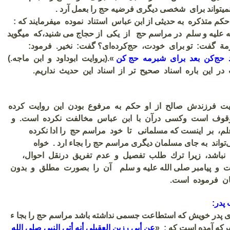
نمیتواند برای شخصی دیگری فرضیه حج را بعمل آرد .
 حکم متذکره به حدیثی از ابن عباس استناد نموده میفرمایند که :
له علیه و سلم در مراسم حج از یكی از حجاج می شنید،‌كه میگوید
ة ‌گفت‌: تو برای خودت‌، حج‌كرده‌ای‌؟ گفت‌: نخیر. فرمود:
حج‌كن بعد برای شبرمه حج‌ كن
».(بروایت ابوداود و ابن ماجه‌.)
در این باره اسناد صحیح تر از اسناد این حدیث نداریم‌.
یت فرزندش صالح از او حكم به مرفوع بودن این روایت كرده
وقوف است وكسی درآن با ابن عباس مخالفت نكرده است‌. و
م‌، بر اینست‌ كه ‌مسلمانی تا خود مراسم حج را ادا نكرده
تواند به جای مسلمان دیگری مراسم حج را بجاء ارد . خواه
 نباشد، زیرا ترك طلب تفصیل و عدم تفریق درنقل احوال‌،
 و پیامبر صلی الله علیه و سلم آن را بصورت مطلق و بدون
ان فرموده است‌.
 پدر:
جای پدر خویش که استطاعت جسمی نداشته باشد مراسم حج را بجا ء
برکه آمده است که : «
عن
أبی
رزین العقیلی
أنه أتی النبی
صلی الله