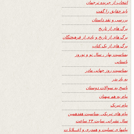
انتخاب از جریده ترجمان
باید حقایق را گفت
بررسی و نقد داستان
برگ های از تاریخ
برگ های از تاریخ و یادی از فرهیختگان
برگ های از یک کتاب
بمناسبت بهار ، سال نو و نوروز
باستانی
بمناسبت روز جهانی مادر
به یاد پدر
پاسخ به سوالات دوستان
پیام به هم میهنان
پیام تبریک
پیام های تبریکی بمناسبت هفدهمین
سال نشراتی سایت ۲۴ ساعت
پیامها ی تسلیت و همدری و اعـــلانا ت