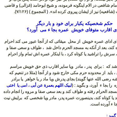
ام شافعی در الام اینگونه فرموده، و شیخ ابوحامد (غزالی) و قاضی
فعیه) نیز از ایشان پیروی کرده اند». ( المجموع ) (۷/۱۲۶).
حکم شخصیکه یکبار برای خود و بار دیگر
ی اقارب متوفای خویش عمره بجا ء می آورد؟
ی ادای عمره خویش از محل میقاتی که از آنجا عبور می کند احرام
ه کند، بعد از آنکه به مسجد الحرم داخل شد ، طواف و سعی صفا و
، سرش را تراشید یا کوتاه کرد ، با اینکار عمره اش تمام واز احرام
شد که : برای پدر ، مادر ویا سایر اقارب ذی حق خویش مراسم
، باید از محدوده حرم مکی خارج شود و از آنجا (مثلا در تنعیم که
 رضی الله عنها گویند) بجای پدرش ویا ماد ر یا خواهر یا برادر
ا بجا ء آورد، و بگوید : (
لبیک اللهم بعمرة عن أبی ، امی یا اختی
جد الحرام رفته و طواف کند و بعد سعی صفا و مروه را انجام داده
یا کوتاه کند، بدینصورت عمره پدر، مادر ویا شخصی که برایش نیت
بجا ء آورده است.
گوید :