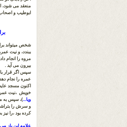
منعقد می شود، ام
ابوطیب و اصحاب (شا
برا
شخص میتواند برا
ببندد، و نیت عمر
مروه را انجام داد
بیرون می آید .
سپس اگر قرار با
عمره را نجام دهد 
اکنون مسجد عایشه
خویش ،نیت عمره ر
ویا.
..
)، سپس به مس
و سرش را بتراشد 
کرده بود ،را نیز 
علامه ابن باز می 