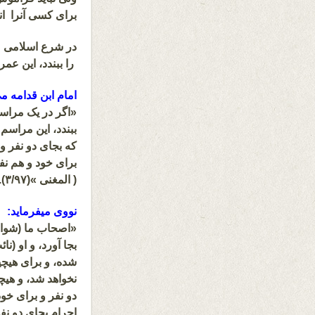
برای کسی آنرا ان
در شرع اسلامی ی
را ببندد، این عم
امام ابن قدامه می
«اگر در یک مراسم 
ببندد، این مراس
که بجای دو نفر وا
برای خود و هم نف
( المغنی »(۳/۹۷).
نووی میفرماید:
«اصحاب ما (شوافع
بجا آورد، و او (
شده، و برای هیچی
نخواهد شد، و هیچی
دو نفر و برای خ
احرام بجای دو نفر