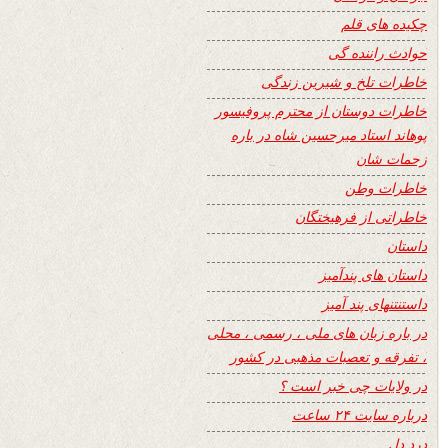
چکیده های قلم
حوادث راننده گی
خاطرات تلخ و شیرین زندگی
خاطرات دوستان از محترم پروفیسور
پوهاند استاد میرحسین شاه در باره
زحمات شان
خاطرات وطن
خاطراتی از فرهیختگان
داستان
داستان های پندآمیز
داستنتنهای پند آمیز
در باره زبان های ملی ، رسمی ، محلی
، تفرقه و تعصبات مذهبی در کشور
در ولایات چی خبر است ؟
درباره سایت ۲۴ ساعت
درد دل