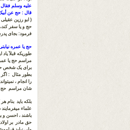
علیه وسلم
فقال :
قال : حج عن أبیک
(
ابو رزین عقیلی ن
حج و یا سفر کند، 
فرمود: بجای پدرت
حج یا عمره نیابتی
طوریکه قبلآ یاد 
مراسم حج یا عمره
برای یک شخص حج 
بطور مثال : اگر 
را انجام ، نمیتوا
شان مراسم حج ویا
بلکه باید بنام هر
علماء میفرمایند 
باشند ، احسن و ب
حق مادر بر اولاد
ولی نباید فراموش 