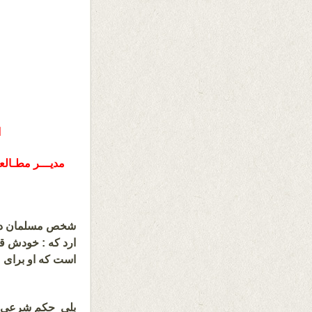
ا
مدیـــر مطـالع
شخص مسلمان در 
ارد که : خودش قب
است که او برای م
بلی حکم شرعی هم