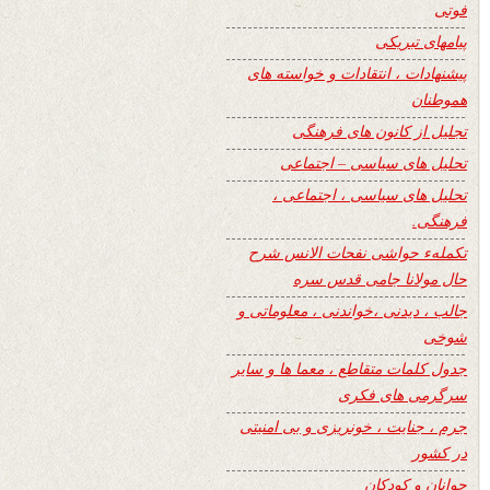
فوتی
پیامهای تبریکی
پیشنهادات ، انتقادات و خواسته های
هموطنان
تجلیل از کانون های فرهنگی
تحلیل های سیاسی – اجتماعی
تحلیل های سیاسی ، اجتماعی ،
فرهنگی.
تکملهء حواشی نفحات الانس شرح
حال مولانا جامی قدس سره
جالب ، دیدنی ،خواندنی ، معلوماتی و
شوخی
جدول کلمات متقاطع ، معما ها و سایر
سرگرمی های فکری
جرم ، جنایت ، خونریزی و بی امنیتی
در کشور
جوانان و کودکان