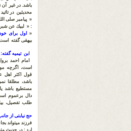
باشد. در غیر آن 
محدیثین در تائید
« پیامبر صلی ال
: « لبيك عن شبرم
«
اول برای خود 
بیهقی‌ گفته است 
ا
بن تیمیه‌ گفته‌:
امام احمد بروا
است‌، اگرچه م
قول اكثر اهل عل
باشد، مطلقا نمی‌
مستطیع باشد یا
دال برعموم است
طلب تفصیل‌، بی
حج نیابتی از جانب
فرزند میتواند ب
ارد : در حدیث مت