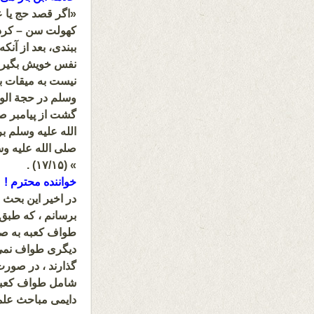
«اگر قصد حج یا ع
کهولت سن – کردی،
ببندی، بعد از آنک
نفس خویش بگیری؛ 
نیست به میقات با
وسلم در حجة الود
گشت از پیامبر صل
الله علیه وسلم بر
صلی الله علیه وسل
» (۱۷/۱۵) .
خواننده محترم !
در اخیر این بحث
برسانم ، که طبق
طواف کعبه به ص
دیگری طواف نمی‌
گذارند ، در صورت
شامل طواف کعبه ن
دایمی مباحث علمی و ا