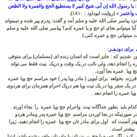
 یا رسول الله إن أبی شیخ
کبیر لا یستطیع الحج والعمرة ولا الظعن
 واعتمر
»
(روایت ابوداود : ۱۸۱۰).
زد پیامبر صلی الله علیه و سلم آمد و گفت: پدرم پیر شده و نمیتواند
آیا میتوانم بجای او حج و یا عمره کنم؟ پیامبر صلی الله علیه و سلم
 میتوانی حج و عمره کنی.)
 برای دونـفـر:
اور شدیم که : جایز است که انسان زنده ای (مسلمان) برای متوفی
 را انجام دهد، ولی نائب در یک وقت و دریک نیت فقط می تواند
ویا عمره بجا آورد.
فرزند بخواهد برای ابوین ( مادر ویا پدر ) خود مراسم حج ویا عمره
ند در یک سفر ویا در یک نیت ویا هم دریک احرام همزمان برای هردوی
 عمره را انجام دهد .
 کدام باید بطور جداگانه نیت واحرام حج ویا عمره را بجاء اورند .
در صورتیکه در بجا اوردن مراسم حج ویا عمره پدر ومادر هردو
هتر آنست که اول برای مادر تان حج ویا عمره را انجام دهید، زیرا
 بیشتر است .
کرد ، اگر عمره یا حج بر پدرتان یا مادرتان واجب شده باشد، ابتدا