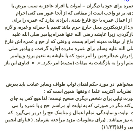
مره برای خود یا دیگران – اموات یا افراد عاجز به سبب مرض یا
 بر تو واجب است از میقاتی که از آنجا عبور می کنی احرام
ه از اعمال عمره یا حج فارغ شدی، ایرادی ندارد که عمره را برای
از نزدیکترین محل خارج حرم مانند تنعیم یا جعرانه و غیره، و لازم
زگردی، زیرا عایشه رضی الله عنها همراه پیامبر صلی الله علیه
اع از میقات مدینه احرام بست، و وقتی که از حج و عمره اش فارغ
ی الله علیه وسلم برای عمره مفرده اجازه گرفت، و پیامبر صلی
ادرش عبدالرحمن را امر نمود که با عایشه به تنعیم برود و پیامبر
م او را به بازگشت به میقات (مدینه) امر نکرد..». « فتاوی ابن باز
 میخواهم در مورد حکم اهدای ثواب طواف وسایر عبادت باید بعرض
 نظریات اکثریت علما ء وفقها همین است که :
ورت نیابی برای شخص دیگری صحیح نیست؛ لذا هیچ کس به جای
کند مگر در صورتی که به نیابت او مراسم حج و یا عمره را می
 نیابت و نمایندگی، تمام اعمال و مناسک حج را در بر می‌گیرد. که
یز میباشد . (برای معلومات مزید مراجعه بفرماید: ( فتاوای انجمن
فتا(۱۱/۲۳)