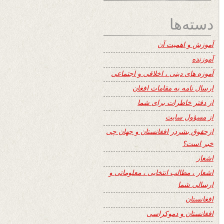
دسته‌ها
آموزش و اهمیت آن
آموزنده
آموزه های دینی ، اخلاقی و اجتماعی
ارسال نامه به مقامات افغان
از دفتر خاطرات برای شما
از مسؤول سایت
ازحقوق بشردر افغانستان و جهان چی
خبر است؟
اشعار
اشعار ، مطالب انتخابی ، معلوماتی و
ارسالی شما
افغانستان
افغانستان و دموکراسی