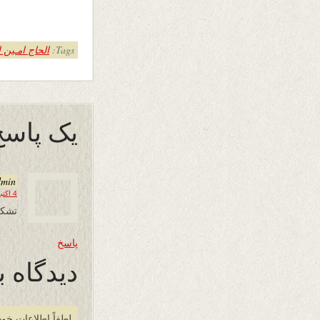
Tags:
الحاج امـین 
یک پاسخ 
dmin
4 اکتبر 2013 در 22:33
تشکر
پاسخ
دیدگاه ب
لطفاً اطلاعات خود