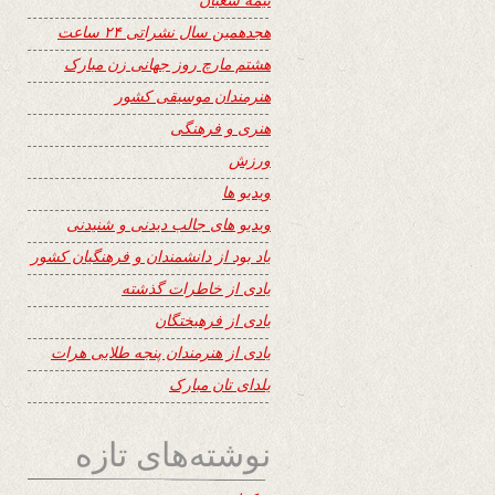
هجدهمین سال نشراتی ۲۴ ساعت
هشتم مارچ روز جهانی زن مبارک
هنرمندان موسیقی کشور
هنری و فرهنگی
ورزش
ویدیو ها
ویدیو های جالب دیدنی و شنیدنی
یاد بود از دانشمندان و فرهنگیان کشور
یادی از خاطرات گذشته
یادی از فرهیختگان
یادی از هنرمندان پنجه طلایی هرات
یلدای تان مبارک
نوشته‌های تازه