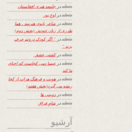
admin
در
جامعه هنری افغانستان
admin
در
اوجِ نور
admin
در
شاعر بانوی هنرمند ، هما
طرزی از زبان خودش (بخش دوم)
admin
در
” اگر کودک درونم حرف
بزند “
admin
در
کشتی عشق
admin
در
عیسا دمی کجاست که احیای
ما کند
admin
در
هویت و فرهنگ هرات از کجا
ریشه می گیرد(بخش هفتم)
admin
در
دوبیتی ها
admin
در
شامِ فراق
آرشیو