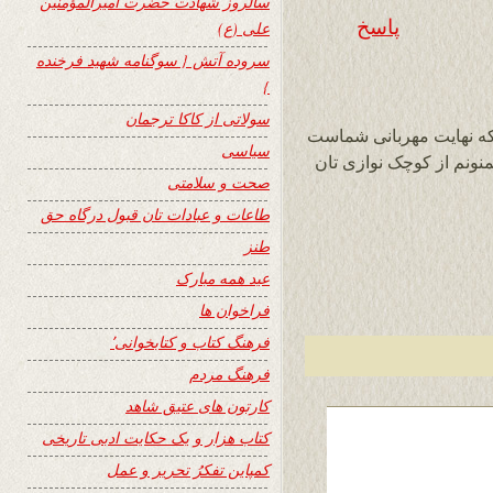
سالروز شهادت حضرت امیرالمؤمنین
پاسخ
علی (ع)
سروده آتش { سوگنامه شهید فرخنده
}
سولاتی از کاکا ترجمان
 که نهایت مهربانی شماست
سیاسی
نونم از کوچک نوازی تان
صحت و سلامتی
طاعات و عبادات تان قبول درگاه حق
طنز
عید همه مبارک
فراخوان ها
فرهنگ کتاب و کتابخوانی٬
فرهنگ مردم
کارتون های عتیق شاهد
کتاب هزار و یک حکایت ادبی تاریخی
کمپاین تفکرُ تحریر و عمل