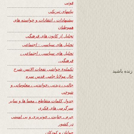
فوتی
پیامهای تبریکی
پیشنهادات ، انتقادات و خواسته های
هموطنان
تجلیل از کانون های فرهنگی
تحلیل های سیاسی – اجتماعی
تحلیل های سیاسی ، اجتماعی ،
فرهنگی.
تکملهء حواشی نفحات الانس شرح
زنده باشید
حال مولانا جامی قدس سره
جالب ، دیدنی ،خواندنی ، معلوماتی و
شوخی
جدول کلمات متقاطع ، معما ها و سایر
سرگرمی های فکری
جرم ، جنایت ، خونریزی و بی امنیتی
در کشور
جوانان و کودکان