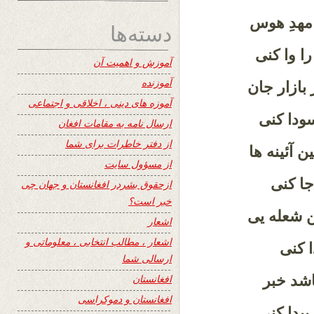
مهدِ هوس
دسته‌ها
ا وا کنی
آموزش و اهمیت آن
آموزنده
بازار جان
آموزه های دینی ، اخلاقی و اجتماعی
ودا کنی
ارسال نامه به مقامات افغان
از دفتر خاطرات برای شما
ن آئینه ها
از مسؤول سایت
جا کنی
ازحقوق بشردر افغانستان و جهان چی
خبر است؟
 شعله یی
اشعار
اشعار ، مطالب انتخابی ، معلوماتی و
ا کنی
ارسالی شما
اشد خبر
افغانستان
افغانستان و دموکراسی
پیدا کنی