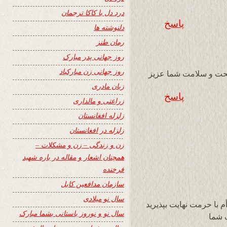
درد دل با کاکا ترجمان
پاسخ
دلنوشته ها
رمان طنز
روز جهانی پدر مبارک
روز جهانی زن مبارکباد
صحت و سلامت شما عزیز
زبان مادری
پاسخ
زراعتی و مالداری
زلزله افغانستان
زلزله در افغانستان
زن و زندگی – زن و مشکلات –
همچنان اشعار و مقاله در باره شهید
فرخنده
سازمان مدافعین کابل
سال نو میلادی
م با حرمت نهایت بپذیرید
سال نو و نوروز باستانی بشما مبارک
 شما