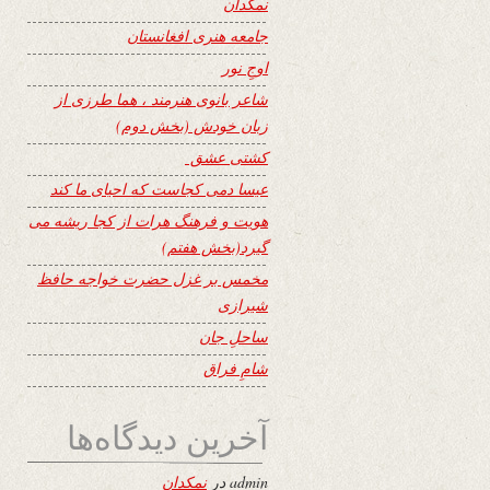
نمکدان
جامعه هنری افغانستان
اوجِ نور
شاعر بانوی هنرمند ، هما طرزی از
زبان خودش (بخش دوم)
کشتی عشق
عیسا دمی کجاست که احیای ما کند
هویت و فرهنگ هرات از کجا ریشه می
گیرد(بخش هفتم)
مخمس بر غزل حضرت خواجه حافظ
شیرازی
ساحلِ جان
شامِ فراق
آخرین دیدگاه‌ها
admin
در
نمکدان