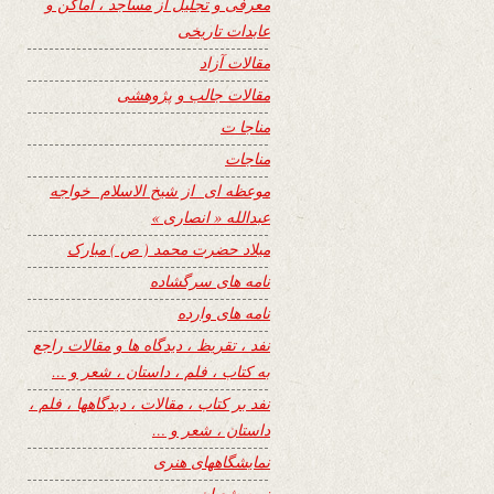
معرفی و تجلیل از مساجد ، اماکن و
عابدات تاریخی
مقالات آزاد
مقالات جالب و پژوهشی
مناجا ت
مناجات
موعظه ای از شیخ الاسلام خواجه
عبدالله « انصاری »
میلاد حضرت محمد ( ص ) مبارک
نامه های سرگشاده
نامه های وارده
نفد ، تقریظ ، دیدگاه ها و مقالات راجع
به کتاب ، فلم ، داستان ، شعر و …
نفد بر کتاب ، مقالات ، دیدگاهها ، فلم ،
داستان ، شعر و …
نمایشگاههای هنری
نیمه شعبان