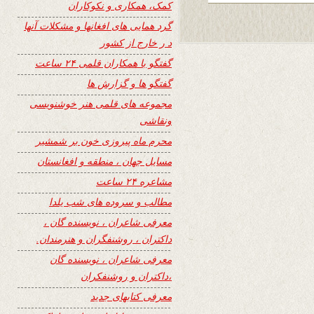
کمک، همکاری و نکوکاران
گرد همایی های افغانها و مشکلات آنها
د ر خارج از کشور
گفتگو با همکاران قلمی ۲۴ ساعت
گفتگو ها و گزارش ها
مجموعه های قلمی هنر خوشنویسی
ونقاشی
محرم ماه پیروزی خون بر شمشیر
مسایل جهان ، منطقه و افغانستان
مشاعره ۲۴ ساعت
مطالب و سروده های شب یلدا
معرفی شاعران ، نویسنده گان ،
داکتران ، روشنفگران و هنرمندان.
معرفی شاعران ، نویسنده گان
،داکتران و روشنفکران
معرفی کتابهای جدید