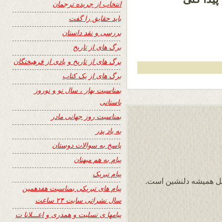
انتخاب از جریده ترجمان
باید حقایق را گفت
بررسی و نقد داستان
برگ های از تاریخ
برگ های از تاریخ و یادی از فرهیختگان
برگ های از یک کتاب
بمناسبت بهار ، سال نو و نوروز
باستانی
بمناسبت روز جهانی مادر
به یاد پدر
پاسخ به سوالات دوستان
پیام به هم میهنان
پیام تبریک
ثل همیشه دلنشین است.
پیام های تبریکی بمناسبت هفدهمین
سال نشراتی سایت ۲۴ ساعت
پیامها ی تسلیت و همدری و اعـــلانا ت