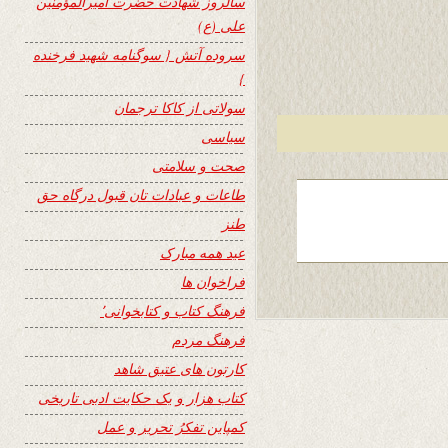
سالروز شهادت حضرت امیرالمؤمنین
علی (ع)
سروده آتش { سوگنامه شهید فرخنده
}
سولاتی از کاکا ترجمان
سیاسی
صحت و سلامتی
طاعات و عبادات تان قبول درگاه حق
طنز
عید همه مبارک
فراخوان ها
فرهنگ کتاب و کتابخوانی٬
فرهنگ مردم
کارتون های عتیق شاهد
کتاب هزار و یک حکایت ادبی تاریخی
کمپاین تفکرُ تحریر و عمل