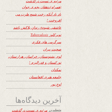
مرثیه ی نسبت درگذشت
(همراه)،دهقان بچه ی جوان
یاد باد آنکه رخت شمع طرب می
افروخت !
عاشقی شیوهء رندانِ بلاکش باشد
توبرکلوز Tuberculosis
سرگرمی های فکری
صحبت پیران
لوی پشتونستان، خراسان، هزارستان،
تورکستان و فدرالیزم !
نمکدان
جامعه هنری افغانستان
اوجِ نور
آخرین دیدگاه‌ها
admin
در
مرثیه ی نسبت درگذشت