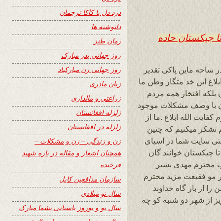
درد دل با کاکا ترجمان
دلنوشته ها
ا جیکستان حاده
رمان طنز
روز جهانی پدر مبارک
روز جهانی زن مبارکباد
 ساحه ماین پاکی تقدیر
ابلاغ این خد متگار وطن ما
زبان مادری
ن بلکه افتخار همه مردم
زراعتی و مالداری
تان با وصف مشکلات موجود
زلزله افغانستان
فایت الله ابلاغ .ما از
زلزله در افغانستان
 خواندنی 24 ساعته هم تشکر میکنیم که چنین
تی سایت شما در اسیای
زن و زندگی – زن و مشکلات –
 چیکستان خوانند گان
همچنان اشعار و مقاله در باره شهید
ناب محترم مهدی بشیر
فرخنده
گر مو فقیعت مزید محترم
سازمان مدافعین کابل
را از بار گاه خداوند
سال نو میلادی
ز از شهر دو شنبه کو چه
سال نو و نوروز باستانی بشما مبارک