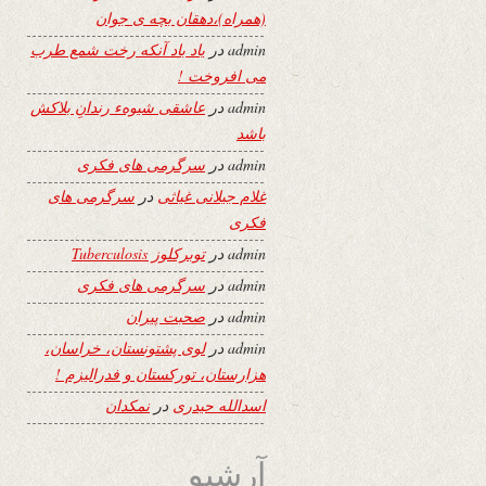
(همراه)،دهقان بچه ی جوان
admin
در
یاد باد آنکه رخت شمع طرب
می افروخت !
admin
در
عاشقی شیوهء رندانِ بلاکش
باشد
admin
در
سرگرمی های فکری
غلام جیلانی غیاثی
در
سرگرمی های
فکری
admin
در
توبرکلوز Tuberculosis
admin
در
سرگرمی های فکری
admin
در
صحبت پیران
admin
در
لوی پشتونستان، خراسان،
هزارستان، تورکستان و فدرالیزم !
اسدالله حیدری
در
نمکدان
آرشیو