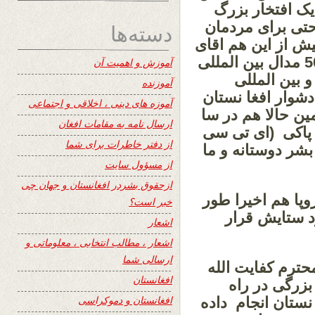
 یک افتخار بزرگ
حتی برای مردمان
دسته‌ها
یش از این هم اقای
ابلاغ به پاس خد مات بشر دوستانه شان 50 مدال بین المللی
آموزش و اهمیت آن
و بین المللی
آموزنده
شوار افغا نستان
آموزه های دینی ، اخلاقی و اجتماعی
ین حالا هم در سا
ارسال نامه به مقامات افغان
 پاکی (ای تی سی
از دفتر خاطرات برای شما
ر دوستانه و ما
از مسؤول سایت
ازحقوق بشردر افغانستان و جهان چی
وپا هم اخیرا طور
خبر است؟
د ستایش قرار
اشعار
اشعار ، مطالب انتخابی ، معلوماتی و
ارسالی شما
حترم کفایت الله
افغانستان
 بس بزرگی در راه
افغانستان و دموکراسی
نستان انجام داده