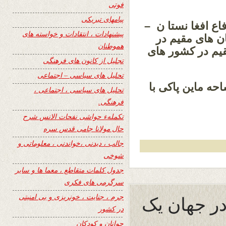
فوتی
پیامهای تبریکی
اع افغا نستا ن –
پیشنهادات ، انتقادات و خواسته های
ن های مقیم در
هموطنان
قیم در کشور های
تجلیل از کانون های فرهنگی
تحلیل های سیاسی – اجتماعی
احه ماین پاکی با
تحلیل های سیاسی ، اجتماعی ،
فرهنگی.
تکملهء حواشی نفحات الانس شرح
حال مولانا جامی قدس سره
جالب ، دیدنی ،خواندنی ، معلوماتی و
شوخی
جدول کلمات متقاطع ، معما ها و سایر
سرگرمی های فکری
 در جهان یک
جرم ، جنایت ، خونریزی و بی امنیتی
در کشور
جوانان و کودکان