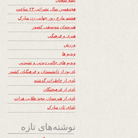
هجدهمین سال نشراتی ۲۴ ساعت
هشتم مارچ روز جهانی زن مبارک
هنرمندان موسیقی کشور
هنری و فرهنگی
ورزش
ویدیو ها
ویدیو های جالب دیدنی و شنیدنی
یاد بود از دانشمندان و فرهنگیان کشور
یادی از خاطرات گذشته
یادی از فرهیختگان
یادی از هنرمندان پنجه طلایی هرات
یلدای تان مبارک
نوشته‌های تازه