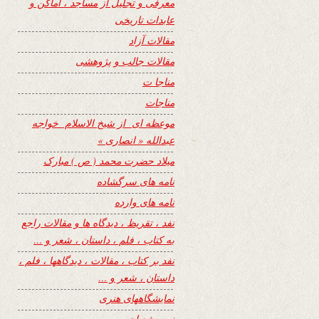
معرفی و تجلیل از مساجد ، اماکن و
عابدات تاریخی
مقالات آزاد
مقالات جالب و پژوهشی
مناجا ت
مناجات
موعظه ای از شیخ الاسلام خواجه
عبدالله « انصاری »
میلاد حضرت محمد ( ص ) مبارک
نامه های سرگشاده
نامه های وارده
نفد ، تقریظ ، دیدگاه ها و مقالات راجع
به کتاب ، فلم ، داستان ، شعر و …
نفد بر کتاب ، مقالات ، دیدگاهها ، فلم ،
داستان ، شعر و …
نمایشگاههای هنری
نیمه شعبان