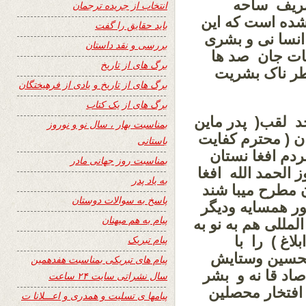
شریف ساحه
انتخاب از جریده ترجمان
شده است که این
باید حقایق را گفت
انسا نی و بشری
بررسی و نقد داستان
ات جان صد ها
برگ های از تاریخ
خطر ناک بشریت
برگ های از تاریخ و یادی از فرهیختگان
برگ های از یک کتاب
حد لقب( پدر ماین
بمناسبت بهار ، سال نو و نوروز
ن ( محترم کفایت
باستانی
ردم افغا نستان
بمناسبت روز جهانی مادر
 الحمد الله افغا
به یاد پدر
 مطرح میبا شند
پاسخ به سوالات دوستان
ور همسایه ودیگر
پیام به هم میهنان
لمللی
هم به نو به
لاغ )
را
با
پیام تبریک
تحسين وستايش
پیام های تبریکی بمناسبت هفدهمین
اد قا نه و
ب
شر
سال نشراتی سایت ۲۴ ساعت
افتخار محصلین
پیامها ی تسلیت و همدری و اعـــلانا ت