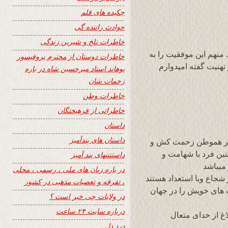
چکیده های قلم
حوادث راننده گی
خاطرات تلخ و شیرین زندگی
منهم این موفقیت را به
خاطرات دوستان از محترم پروفیسور
تهنیت گفته امیدوارم
پوهاند استاد میرحسین شاه در باره
زحمات شان
خاطرات وطن
خاطراتی از فرهیختگان
داستان
داستان های پندآمیز
اطر هموطن زحمت کش و
چنین فرد با شهامت و
داستنتنهای پند آمیز
میباشد
در باره زبان های ملی ، رسمی ، محلی
ر شجاع وبا استعداد هستند
، تفرقه و تعصبات مذهبی در کشور
 های خویش را در جهان
در ولایات چی خبر است ؟
درباره سایت ۲۴ ساعت
غ از خدای متعال
درد دل