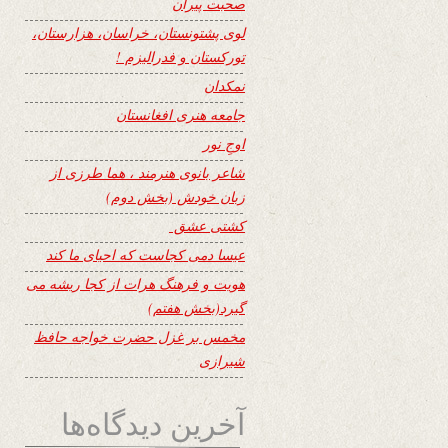
صحبت پیران
لوی پشتونستان، خراسان، هزارستان،
تورکستان و فدرالیزم !
نمکدان
جامعه هنری افغانستان
اوجِ نور
شاعر بانوی هنرمند ، هما طرزی از
زبان خودش (بخش دوم)
کشتی عشق
عیسا دمی کجاست که احیای ما کند
هویت و فرهنگ هرات از کجا ریشه می
گیرد(بخش هفتم)
مخمس بر غزل حضرت خواجه حافظ
شیرازی
آخرین دیدگاه‌ها