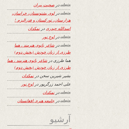
admin
در
صحبت پیران
admin
در
لوی پشتونستان، خراسان،
هزارستان، تورکستان و فدرالیزم !
اسدالله حیدری
در
نمکدان
admin
در
اوجِ نور
admin
در
شاعر بانوی هنرمند ، هما
طرزی از زبان خودش (بخش دوم)
هما طرزی
در
شاعر بانوی هنرمند ، هما
طرزی از زبان خودش (بخش دوم)
بشیر شیرین سخن
در
نمکدان
علی احمد زرگرپور
در
اوجِ نور
admin
در
نمکدان
admin
در
جامعه هنری افغانستان
آرشیو