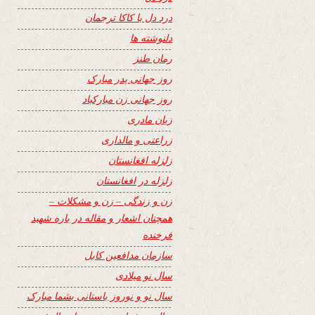
درد دل با کاکا ترجمان
دلنوشته ها
رمان طنز
روز جهانی پدر مبارک
روز جهانی زن مبارکباد
زبان مادری
زراعتی و مالداری
زلزله افغانستان
زلزله در افغانستان
زن و زندگی – زن و مشکلات –
همچنان اشعار و مقاله در باره شهید
فرخنده
سازمان مدافعین کابل
سال نو میلادی
سال نو و نوروز باستانی بشما مبارک