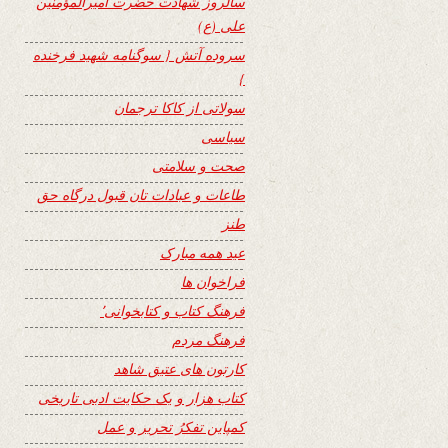
سالروز شهادت حضرت امیرالمؤمنین
علی (ع)
سروده آتش { سوگنامه شهید فرخنده
}
سولاتی از کاکا ترجمان
سیاسی
صحت و سلامتی
طاعات و عبادات تان قبول درگاه حق
طنز
عید همه مبارک
فراخوان ها
فرهنگ کتاب و کتابخوانی٬
فرهنگ مردم
کارتون های عتیق شاهد
کتاب هزار و یک حکایت ادبی تاریخی
کمپاین تفکرُ تحریر و عمل