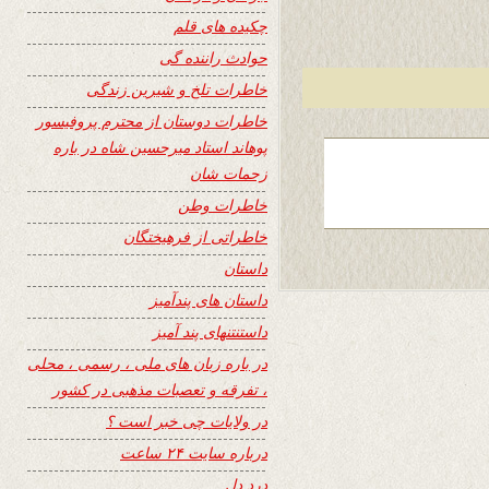
چکیده های قلم
حوادث راننده گی
خاطرات تلخ و شیرین زندگی
خاطرات دوستان از محترم پروفیسور
پوهاند استاد میرحسین شاه در باره
زحمات شان
خاطرات وطن
خاطراتی از فرهیختگان
داستان
داستان های پندآمیز
داستنتنهای پند آمیز
در باره زبان های ملی ، رسمی ، محلی
، تفرقه و تعصبات مذهبی در کشور
در ولایات چی خبر است ؟
درباره سایت ۲۴ ساعت
درد دل