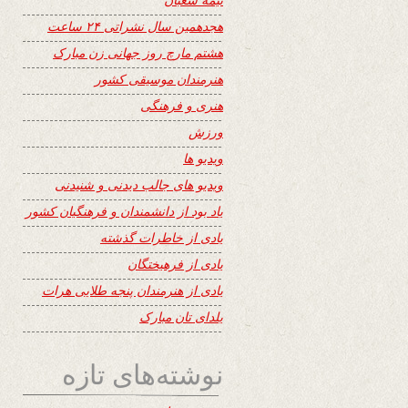
هجدهمین سال نشراتی ۲۴ ساعت
هشتم مارچ روز جهانی زن مبارک
هنرمندان موسیقی کشور
هنری و فرهنگی
ورزش
ویدیو ها
ویدیو های جالب دیدنی و شنیدنی
یاد بود از دانشمندان و فرهنگیان کشور
یادی از خاطرات گذشته
یادی از فرهیختگان
یادی از هنرمندان پنجه طلایی هرات
یلدای تان مبارک
نوشته‌های تازه