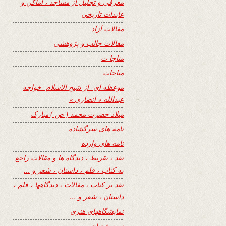
معرفی و تجلیل از مساجد ، اماکن و
عابدات تاریخی
مقالات آزاد
مقالات جالب و پژوهشی
مناجا ت
مناجات
موعظه ای از شیخ الاسلام خواجه
عبدالله « انصاری »
میلاد حضرت محمد ( ص ) مبارک
نامه های سرگشاده
نامه های وارده
نفد ، تقریظ ، دیدگاه ها و مقالات راجع
به کتاب ، فلم ، داستان ، شعر و …
نفد بر کتاب ، مقالات ، دیدگاهها ، فلم ،
داستان ، شعر و …
نمایشگاههای هنری
نیمه شعبان