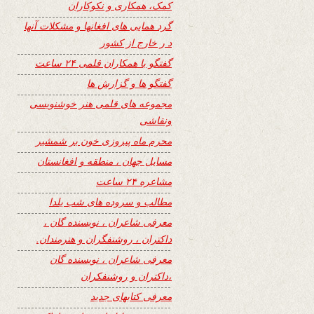
کمک، همکاری و نکوکاران
گرد همایی های افغانها و مشکلات آنها
د ر خارج از کشور
گفتگو با همکاران قلمی ۲۴ ساعت
گفتگو ها و گزارش ها
مجموعه های قلمی هنر خوشنویسی
ونقاشی
محرم ماه پیروزی خون بر شمشیر
مسایل جهان ، منطقه و افغانستان
مشاعره ۲۴ ساعت
مطالب و سروده های شب یلدا
معرفی شاعران ، نویسنده گان ،
داکتران ، روشنفگران و هنرمندان.
معرفی شاعران ، نویسنده گان
،داکتران و روشنفکران
معرفی کتابهای جدید