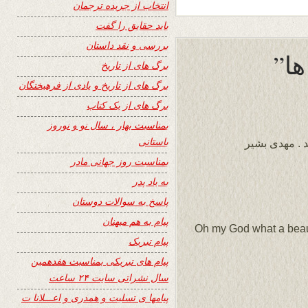
انتخاب از جریده ترجمان
باید حقایق را گفت
بررسی و نقد داستان
برگ های از تاریخ
برگ های از تاریخ و یادی از فرهیختگان
برگ های از یک کتاب
بمناسبت بهار ، سال نو و نوروز
باستانی
 . مهدی بشیر
بمناسبت روز جهانی مادر
به یاد پدر
پاسخ به سوالات دوستان
پیام به هم میهنان
Oh my God what a beaut
پیام تبریک
پیام های تبریکی بمناسبت هفدهمین
سال نشراتی سایت ۲۴ ساعت
پیامها ی تسلیت و همدری و اعـــلانا ت