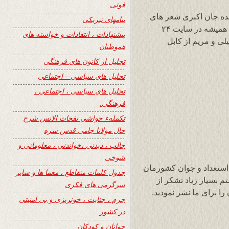
فوتی
ده جان اکبری شعر های
پیامهای تبریکی
شما همیشه رویایی و زیبا و پر معنی هستند ما همیشه در سایت ۲۴
پیشنهادات ، انتقادات و خواسته های
لی و مریم از کابل
هموطنان
تجلیل از کانون های فرهنگی
تحلیل های سیاسی – اجتماعی
تحلیل های سیاسی ، اجتماعی ،
فرهنگی.
تکملهء حواشی نفحات الانس شرح
حال مولانا جامی قدس سره
جالب ، دیدنی ،خواندنی ، معلوماتی و
شوخی
 استعداد و جوان کشورمان
جدول کلمات متقاطع ، معما ها و سایر
 بسیار زیاد تشکر از
سرگرمی های فکری
ا برای ما نشر نمودید.
جرم ، جنایت ، خونریزی و بی امنیتی
در کشور
جوانان و کودکان