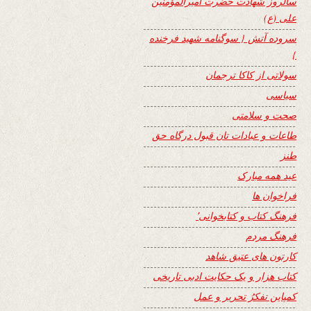
سالروز شهادت حضرت امیرالمؤمنین
علی (ع)
سروده آتش { سوگنامه شهید فرخنده
}
سولاتی از کاکا ترجمان
سیاسی
صحت و سلامتی
طاعات و عبادات تان قبول درگاه حق
طنز
عید همه مبارک
فراخوان ها
فرهنگ کتاب و کتابخوانی٬
فرهنگ مردم
کارتون های عتیق شاهد
کتاب هزار و یک حکایت ادبی تاریخی
کمپاین تفکرُ تحریر و عمل