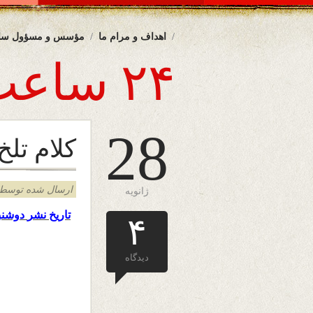
اهداف و مرام ما
مؤسس و مسؤول سا
۲۴ ساعت
28
کلام تلخ
ارسال شده توسط admin د
ژانویه
تاریخ نشر
دوشنب
۴
دیدگاه