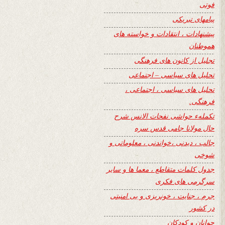
فوتی
پیامهای تبریکی
پیشنهادات ، انتقادات و خواسته های
هموطنان
تجلیل از کانون های فرهنگی
تحلیل های سیاسی – اجتماعی
تحلیل های سیاسی ، اجتماعی ،
فرهنگی.
تکملهء حواشی نفحات الانس شرح
حال مولانا جامی قدس سره
جالب ، دیدنی ،خواندنی ، معلوماتی و
شوخی
جدول کلمات متقاطع ، معما ها و سایر
سرگرمی های فکری
جرم ، جنایت ، خونریزی و بی امنیتی
در کشور
جوانان و کودکان