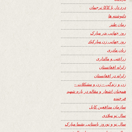
درد دل با کاکا ترجمان
دلنوشته ها
رمان طنز
روز جهانی پدر مبارک
روز جهانی زن مبارکباد
زبان مادری
زراعتی و مالداری
زلزله افغانستان
زلزله در افغانستان
زن و زندگی – زن و مشکلات –
همچنان اشعار و مقاله در باره شهید
فرخنده
سازمان مدافعین کابل
سال نو میلادی
سال نو و نوروز باستانی بشما مبارک