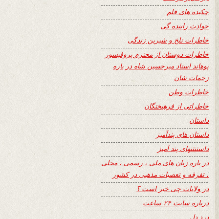
چکیده های قلم
حوادث راننده گی
خاطرات تلخ و شیرین زندگی
خاطرات دوستان از محترم پروفیسور
پوهاند استاد میرحسین شاه در باره
زحمات شان
خاطرات وطن
خاطراتی از فرهیختگان
داستان
داستان های پندآمیز
داستنتنهای پند آمیز
در باره زبان های ملی ، رسمی ، محلی
، تفرقه و تعصبات مذهبی در کشور
در ولایات چی خبر است ؟
درباره سایت ۲۴ ساعت
درد دل