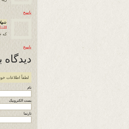
پاسخ
شهلا
29 ژانویه 2013 در 01:03
که چ
پاسخ
دیدگاه ب
لطفاً اطلاعات خود
نام
پست الکترونیک
تارنما