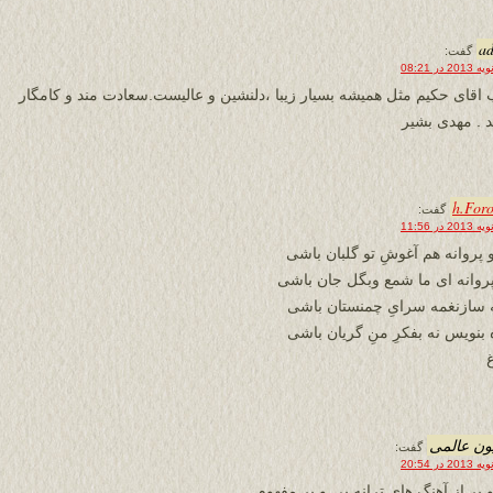
a
گفت:
 اقای حکیم مثل همیشه بسیار زیبا ،دلنشین و عالیست.سعادت مند و کامگار
د . مهدی بشیر
h.For
گفت:
 پروانه هم آغوشِ تو گلبان باشی
 پروانه ای ما شمع وبگل جان باشی
 سازنغمه سرایِ چمنستان باشی
 بنویس نه بفکرِ منِ گریان باشی
ون عالمی
گفت:
و پر از آهنگ های ترانه یی و پر مفهوم