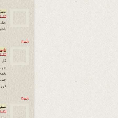
dmin
28 ژانویه 2013 در 08:21
جناب
باشی
پاسخ
ough
28 ژانویه 2013 در 11:56
گل و
بهرِ
نغمه
خنده
فروغ
پاسخ
همای
28 ژانویه 2013 در 20:54
زیبا 