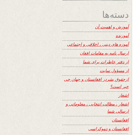
دسته‌ها
آموزش و اهمیت آن
آموزنده
آموزه های دینی ، اخلاقی و اجتماعی
ارسال نامه به مقامات افغان
از دفتر خاطرات برای شما
از مسؤول سایت
ازحقوق بشردر افغانستان و جهان چی
خبر است؟
اشعار
اشعار ، مطالب انتخابی ، معلوماتی و
ارسالی شما
افغانستان
افغانستان و دموکراسی