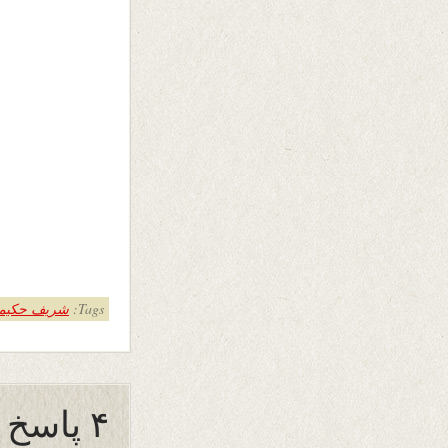
Tags:
شریف حکیم
۴ پاسخ به “کلام تلخ”