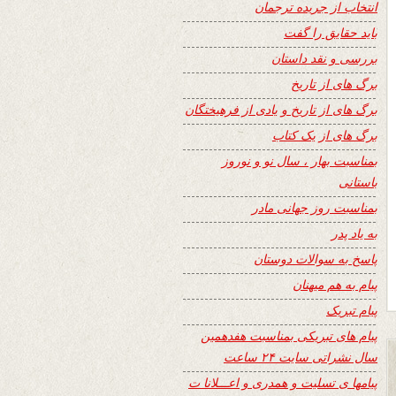
انتخاب از جریده ترجمان
باید حقایق را گفت
بررسی و نقد داستان
برگ های از تاریخ
برگ های از تاریخ و یادی از فرهیختگان
برگ های از یک کتاب
بمناسبت بهار ، سال نو و نوروز
باستانی
بمناسبت روز جهانی مادر
به یاد پدر
پاسخ به سوالات دوستان
پیام به هم میهنان
پیام تبریک
پیام های تبریکی بمناسبت هفدهمین
سال نشراتی سایت ۲۴ ساعت
پیامها ی تسلیت و همدری و اعـــلانا ت