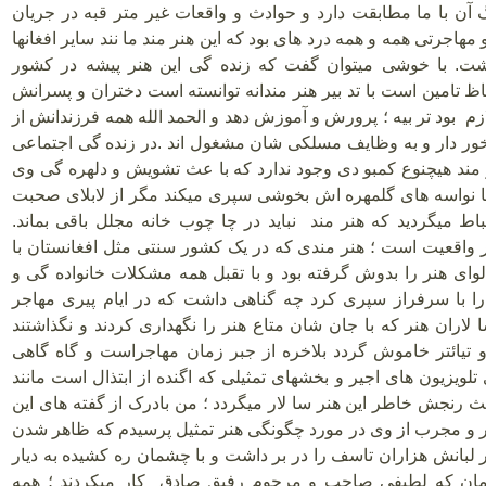
گ آن با ما مطابقت دارد و حوادث و واقعات غیر متر قبه در جریان
هاجرتی همه و همه درد های بود که این هنر مند ما نند سایر افغانها
شت. با خوشی میتوان گفت که زنده گی این هنر پیشه در کشور
حاظ تامین است با تد بیر هنر مندانه توانسته است دختران و پسرانش
زم بود تر بیه ؛ پرورش و آموزش دهد و الحمد الله همه فرزندانش از
ور دار و به وظایف مسلکی شان مشغول اند .در زنده گی اجتماعی
ر مند هیچنوع کمبو دی وجود ندارد که با عث تشویش و دلهره گی وی
با نواسه های گلمهره اش بخوشی سپری میکند مگر از لابلای صحبت
اط میگردید که هنر مند نباید در چا چوب خانه مجلل باقی بماند.
واقعیت است ؛ هنر مندی که در یک کشور سنتی مثل افغانستان با
وای هنر را بدوش گرفته بود و با تقبل همه مشکلات خانواده گی و
ا با سرفراز سپری کرد چه گناهی داشت که در ایام پیری مهاجر
لاران هنر که با جان شان متاع هنر را نگهداری کردند و نگذاشتند
و تیائتر خاموش گردد بلاخره از جبر زمان مهاجراست و گاه گاهی
 تلویزیون های اجیر و بخشهای تمثیلی که اگنده از ابتذال است مانند
ث رنجش خاطر این هنر سا لار میگردد ؛ من بادرک از گفته های این
ار و مجرب از وی در مورد چگونگی هنر تمثیل پرسیدم که ظاهر شدن
 لبانش هزاران تاسف را در بر داشت و با چشمان ره کشیده به دیار
مان که لطیفی صاحب و مرحوم رفیق صادق کار میکردند ؛ همه