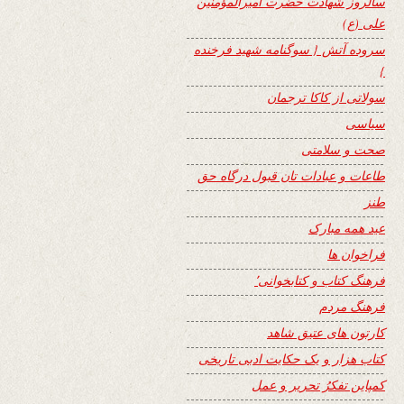
سالروز شهادت حضرت امیرالمؤمنین
علی (ع)
سروده آتش { سوگنامه شهید فرخنده
}
سولاتی از کاکا ترجمان
سیاسی
صحت و سلامتی
طاعات و عبادات تان قبول درگاه حق
طنز
عید همه مبارک
فراخوان ها
فرهنگ کتاب و کتابخوانی٬
فرهنگ مردم
کارتون های عتیق شاهد
کتاب هزار و یک حکایت ادبی تاریخی
کمپاین تفکرُ تحریر و عمل