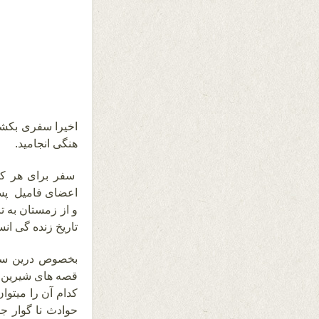
اخیرا سفری بکشور
هنگی انجامید.
سفر برای هر کس 
اعضای فامیل پس 
و از زمستان به 
تاریخ زنده گی انس
بخصوص درین سفر
قصه های شیرین ش
کدام آن را میتو
حوادث نا گوار ج