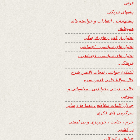
فوتی
پیامهای تبریکی
پیشنهادات ، انتقادات و خواسته های
هموطنان
تجلیل از کانون های فرهنگی
تحلیل های سیاسی – اجتماعی
تحلیل های سیاسی ، اجتماعی ،
فرهنگی.
تکملهء حواشی نفحات الانس شرح
حال مولانا جامی قدس سره
جالب ، دیدنی ،خواندنی ، معلوماتی و
شوخی
جدول کلمات متقاطع ، معما ها و سایر
سرگرمی های فکری
جرم ، جنایت ، خونریزی و بی امنیتی
در کشور
جوانان و کودکان