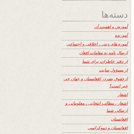
دسته‌ها
آموزش و اهمیت آن
آموزنده
آموزه های دینی ، اخلاقی و اجتماعی
ارسال نامه به مقامات افغان
از دفتر خاطرات برای شما
از مسؤول سایت
ازحقوق بشردر افغانستان و جهان چی
خبر است؟
اشعار
اشعار ، مطالب انتخابی ، معلوماتی و
ارسالی شما
افغانستان
افغانستان و دموکراسی