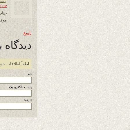
dmin
22 ژانویه 2013 در 21:38
جناب
موفق
پاسخ
دیدگاه ب
لطفاً اطلاعات خود
نام
پست الکترونیک
تارنما