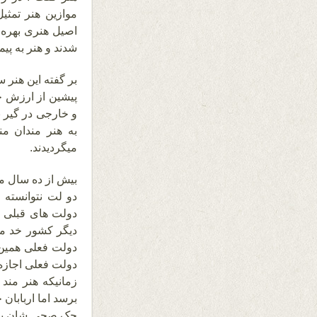
موازین هنر تمث
اصیل هنری بهره م
شدند و هنر به پیم
بر گفته این هنر 
پیشین از ارزش خ
و خارجی در گیر ب
به هنر مندان م
میگردیدند.
بیش از ده سال م
دو لت نتوانسته 
دولت های قبلی د
دیگر کشور خد مات
دولت فعلی همین ا
دولت فعلی اجازه ک
زمانیکه هنر مند
برسد اما اربابان 
چک صحی شان بکشو