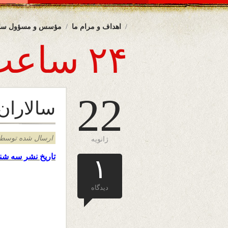
اهداف و مرام ما
مؤسس و مسؤول سا
۲۴ ساعت
22
سالاران
ارسال شده توسط admin د
ژانویه
تاریخ نشر
سه شنب
۱
دیدگاه