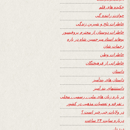
چکیده های قلم
حوادث راننده گی
خاطرات تلخ و شیرین زندگی
خاطرات دوستان از محترم پروفیسور
پوهاند استاد میرحسین شاه در باره
زحمات شان
خاطرات وطن
خاطراتی از فرهیختگان
داستان
داستان های پندآمیز
داستنتنهای پند آمیز
در باره زبان های ملی ، رسمی ، محلی
، تفرقه و تعصبات مذهبی در کشور
در ولایات چی خبر است ؟
درباره سایت ۲۴ ساعت
درد دل