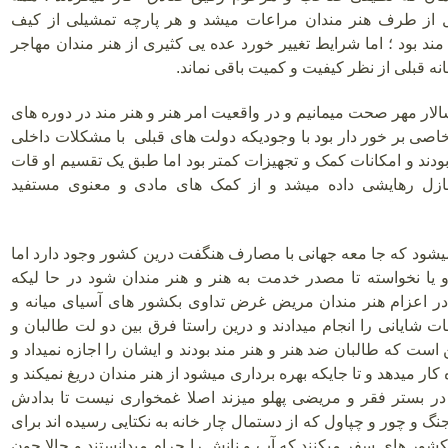
یل از طرف هنر مندان مراعات میشد و هر پارچه تمشیلی از کیف
ند بود ؛ اما شرایط تغییر خورد عده یی کثیری از هنر مندان مهاجر
انه قبلی از نظر کیفیت و کمیت باقی نماند.
سالار مهر صحت میمانیم و در واقعیت امر هنر و هنر مند در دوره های
اصی بر خور دار بود با وجودیکه دولت های قبلی با مشکلات داخلی
ودند و امکانات کمک و تجهیزات کمتر بود اما طبق یک تقسیم او قات
نازل رهایشی داده میشد و از کمک های مادی و معنوی مستفید
یشود که جا معه جهانی با مصارف هنگفت درین کشور وجود دارد اما
و یا نخواسته تا مصدر خدمت به هنر و هنر مندان شود در حا لیکه
ر اعزام هنر مندان مریض غرض تداوی بکشور های آسیای میانه و
 شایانی را انجام میدادند و درین راستا فرق بین دو لت طالبان و
ست که طالبان ضد هنر و هنر مند بودند و ایشان را اجازه نمیداد و
ار میدهد و تا جایکه بهره برداری میشود از هنر مندان دریغ نمیکند و
 در بستر فقر و مریضی پهلو میزند اصلا غمخواری نیست تا بدادش
جنگ و چور و چپاول که از دستمال چار خانه به نکتایی رسیده اند برای
ر های سفر میکنند که آب و نانش را حرام میدانستند و حالا چون