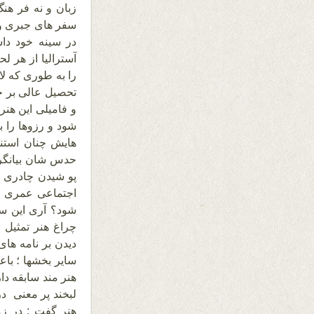
زبان و نه فر هن
سفر های جبری و م
در سینه خود دا
آسترالیا از هر ل
را به طوری که لا
تحصیل عالی بر خ
و فامیلی این هن
شود و رزوها را 
هایش چنان استنب
حدس شان بیانگر 
پو شیدن چادری ل
اجتماعی عمری ر
شود؟ آری این سا 
چراغ هنر تمثیل 
دیدن بر نامه های
سایر بخشها ؛ باع
هنر مند سابقه د
لبخند پر معنی در
هنر گفت : در ز