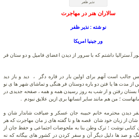
نذیر ظفر
سالاران هنر در مهاجرت
نو شته : نذیر ظفر
ور جینیا امریکا
 آ.سترالیا داشتم که با سرور از دیدن اعضای فامیل و دو ستان فر
جالب است آنهم برای اولین بار در قاره دگر ، دید و باز دید
از مدت ها یا فتن دو باره دوستان فر هنگی و تماشای شهر ها ی نو
تا بستان رفتن و از شب به روز رسیدن همه و همه ، صفحه جدیدی در
انهاست ؛ من هم مانند سایر انسانها بری ازین علایق نبودم .
 دیدن محترمه خانم حبیبه جان عسکر و ضیافت شاندار شان و
ان از زبان خود شان قصه ها و نا گفته های ز مان مهاجرت که هر
ان کتابی نوشت ؛ ترک وطن بنا به ملحوضات اجتماعی و حفظ جان از
نگ و صد ها دلیل دیگر آن و سفر کردن در کشور های بیگانه که نه