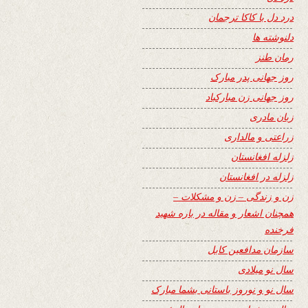
درد دل با کاکا ترجمان
دلنوشته ها
رمان طنز
روز جهانی پدر مبارک
روز جهانی زن مبارکباد
زبان مادری
زراعتی و مالداری
زلزله افغانستان
زلزله در افغانستان
زن و زندگی – زن و مشکلات –
همچنان اشعار و مقاله در باره شهید
فرخنده
سازمان مدافعین کابل
سال نو میلادی
سال نو و نوروز باستانی بشما مبارک