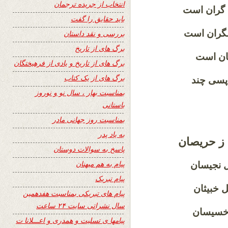
انتخاب از جریده ترجمان
ـم گران است
باید حقایق را گفت
 نـگران است
بررسی و نقد داستان
برگ های از تاریخ
ان است
برگ های از تاریخ و یادی از فرهیختگان
برگ های از یک کتاب
و پسی چند
بمناسبت بهار ، سال نو و نوروز
باستانی
بمناسبت روز جهانی مادر
به یاد پدر
ت ز حریصان
پاسخ به سوالات دوستان
پیام به هم میهنان
ل نجیسان
پیام تبریک
ل خبیثان
پیام های تبریکی بمناسبت هفدهمین
سال نشراتی سایت ۲۴ ساعت
 خسیسان
پیامها ی تسلیت و همدری و اعـــلانا ت