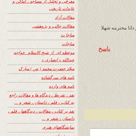
معرفی و تجلیل از مساجد ، اماکن و
عابدات تاریخی
مقالات آزاد
مقالات جالب و پژوهشی
 دانا محترمه شهلا
مناجا ت
مناجات
پاسخ
موعظه ای از شیخ الاسلام خواجه
عبدالله « انصاری »
میلاد حضرت محمد ( ص ) مبارک
نامه های سرگشاده
نامه های وارده
نفد ، تقریظ ، دیدگاه ها و مقالات راجع
به کتاب ، فلم ، داستان ، شعر و …
نفد بر کتاب ، مقالات ، دیدگاهها ، فلم ،
داستان ، شعر و …
نمایشگاههای هنری
نیمه شعبان