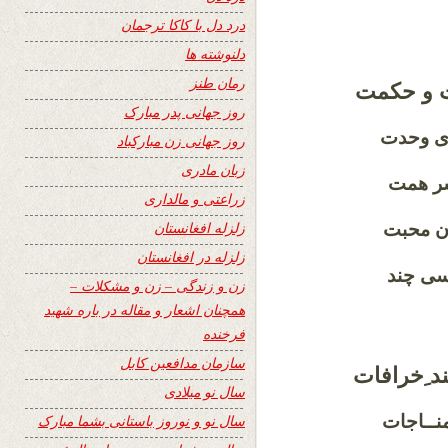
درد دل با کاکا ترجمان
دلنوشته ها
رمان طنز
ت و حکمت
روز جهانی پدر مبارک
هری وحدت
روز جهانی زن مبارکباد
زبان مادری
سر همت
زراعتی و مالداری
زلزله افغانستان
ان محبت
زلزله در افغانستان
فسی چند
زن و زندگی – زن و مشکلات –
همچنان اشعار و مقاله در باره شهید
فرخنده
سازمان مدافعین کابل
ند ِخرافات
سال نو میلادی
منــاجات
سال نو و نوروز باستانی بشما مبارک