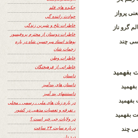
چکیده های قلم
معنی پرواز
حوادث راننده گی
خاطرات تلخ و شیرین زندگی
الم گرو ناز
خاطرات دوستان از محترم پروفیسور
رسی چند
پوهاند استاد میرحسین شاه در باره
زحمات شان
خاطرات وطن
خاطراتی از فرهیختگان
ست بفهمید
داستان
داستان های پندآمیز
بفهمید
داستنتنهای پند آمیز
 بفهمید
در باره زبان های ملی ، رسمی ، محلی
، تفرقه و تعصبات مذهبی در کشور
ست بفهمید
در ولایات چی خبر است ؟
درباره سایت ۲۴ ساعت
سی چند
درد دل