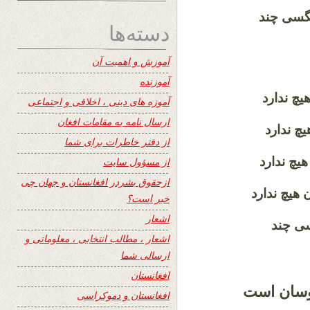
 مگسی چند
دسته‌ها
آموزش و اهمیت آن
آموزنده
یچ ندارد
آموزه های دینی ، اخلاقی و اجتماعی
ارسال نامه به مقامات افغان
چ ندارد
از دفتر خاطرات برای شما
 هیچ ندارد
از مسؤول سایت
ازحقوق بشردر افغانستان و جهان چی
ان هیچ ندارد
خبر است؟
اشعار
ی چند
اشعار ، مطالب انتخابی ، معلوماتی و
ارسالی شما
افغانستان
 نوسان است
افغانستان و دموکراسی