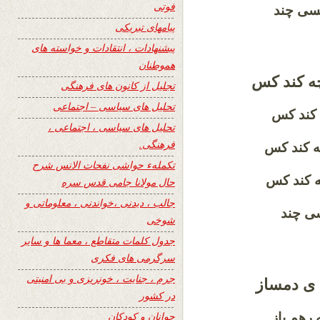
فوتی
خسی چند
پیامهای تبریکی
پیشنهادات ، انتقادات و خواسته های
هموطنان
 چه کند کس
تجلیل از کانون های فرهنگی
تحلیل های سیاسی – اجتماعی
ه کند کس
تحلیل های سیاسی ، اجتماعی ،
فرهنگی.
 چه کند کس
تکملهء حواشی نفحات الانس شرح
چه کند کس
حال مولانا جامی قدس سره
جالب ، دیدنی ،خواندنی ، معلوماتی و
سی چند
شوخی
جدول کلمات متقاطع ، معما ها و سایر
سرگرمی های فکری
جرم ، جنایت ، خونریزی و بی امنیتی
ه ی دمساز
در کشور
جوانان و کودکان
ه رهم باز