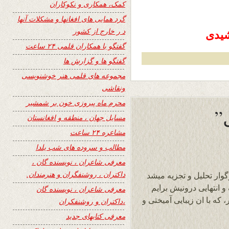
کمک، همکاری و نکوکاران
گرد همایی های افغانها و مشکلات آنها
د ر خارج از کشور
گفتگو با همکاران قلمی ۲۴ ساعت
گفتگو ها و گزارش ها
مجموعه های قلمی هنر خوشنویسی
ونقاشی
محرم ماه پیروزی خون بر شمشیر
مسایل جهان ، منطقه و افغانستان
مشاعره ۲۴ ساعت
مطالب و سروده های شب یلدا
معرفی شاعران ، نویسنده گان ،
داکتران ، روشنفگران و هنرمندان.
وار تحلیل و تجزیه میشد
و انتهایی درونیش برایم
معرفی شاعران ، نویسنده گان
 که با ان زیبایی آمیختی و
،داکتران و روشنفکران
معرفی کتابهای جدید