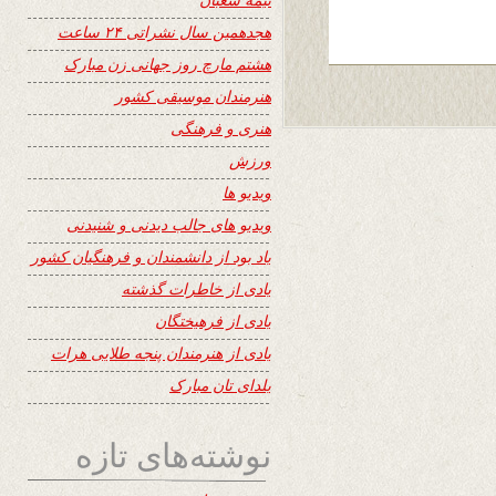
هجدهمین سال نشراتی ۲۴ ساعت
هشتم مارچ روز جهانی زن مبارک
هنرمندان موسیقی کشور
هنری و فرهنگی
ورزش
ویدیو ها
ویدیو های جالب دیدنی و شنیدنی
یاد بود از دانشمندان و فرهنگیان کشور
یادی از خاطرات گذشته
یادی از فرهیختگان
یادی از هنرمندان پنجه طلایی هرات
یلدای تان مبارک
نوشته‌های تازه