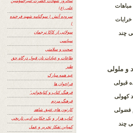
سالروز شهادت حضرت امیرالمؤمنین
 مباهات
علی (ع)
سروده آتش { سوگنامه شهید فرخنده
 خرابات
}
سولاتی از کاکا ترجمان
ی چند
سیاسی
صحت و سلامتی
طاعات و عبادات تان قبول درگاه حق
طنز
 و ملولی
عید همه مبارک
ده قبولی
فراخوان ها
فرهنگ کتاب و کتابخوانی٬
ند کهولی
فرهنگ مردم
کارتون های عتیق شاهد
م فضولی
کتاب هزار و یک حکایت ادبی تاریخی
 چند
کمپاین تفکرُ تحریر و عمل