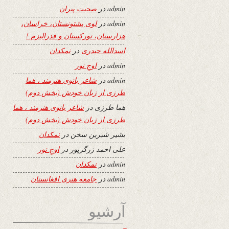
admin
در
صحبت پیران
admin
در
لوی پشتونستان، خراسان،
هزارستان، تورکستان و فدرالیزم !
اسدالله حیدری
در
نمکدان
admin
در
اوجِ نور
admin
در
شاعر بانوی هنرمند ، هما
طرزی از زبان خودش (بخش دوم)
هما طرزی
در
شاعر بانوی هنرمند ، هما
طرزی از زبان خودش (بخش دوم)
بشیر شیرین سخن
در
نمکدان
علی احمد زرگرپور
در
اوجِ نور
admin
در
نمکدان
admin
در
جامعه هنری افغانستان
آرشیو