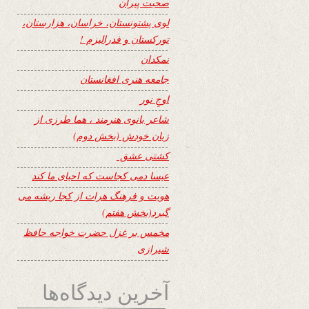
صحبت پیران
لوی پشتونستان، خراسان، هزارستان،
تورکستان و فدرالیزم !
نمکدان
جامعه هنری افغانستان
اوجِ نور
شاعر بانوی هنرمند ، هما طرزی از
زبان خودش (بخش دوم)
کشتی عشق
عیسا دمی کجاست که احیای ما کند
هویت و فرهنگ هرات از کجا ریشه می
گیرد(بخش هفتم)
مخمس بر غزل حضرت خواجه حافظ
شیرازی
آخرین دیدگاه‌ها