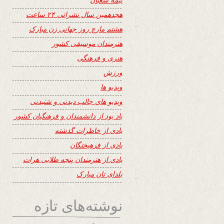
هجدهمین سال نشراتی ۲۴ ساعت
هشتم مارچ روز جهانی زن مبارک
هنرمندان موسیقی کشور
هنری و فرهنگی
ورزش
ویدیو ها
ویدیو های جالب دیدنی و شنیدنی
یاد بود از دانشمندان و فرهنگیان کشور
یادی از خاطرات گذشته
یادی از فرهیختگان
یادی از هنرمندان پنجه طلایی هرات
یلدای تان مبارک
نوشته‌های تازه