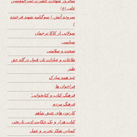
سالروز شهادت حضرت امیرالمؤمنین
علی (ع)
سروده آتش { سوگنامه شهید فرخنده
}
سولاتی از کاکا ترجمان
سیاسی
صحت و سلامتی
طاعات و عبادات تان قبول درگاه حق
طنز
عید همه مبارک
فراخوان ها
فرهنگ کتاب و کتابخوانی٬
فرهنگ مردم
کارتون های عتیق شاهد
کتاب هزار و یک حکایت ادبی تاریخی
کمپاین تفکرُ تحریر و عمل