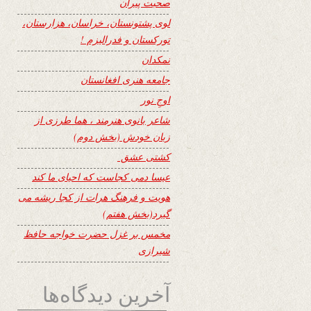
صحبت پیران
لوی پشتونستان، خراسان، هزارستان،
تورکستان و فدرالیزم !
نمکدان
جامعه هنری افغانستان
اوجِ نور
شاعر بانوی هنرمند ، هما طرزی از
زبان خودش (بخش دوم)
کشتی عشق
عیسا دمی کجاست که احیای ما کند
هویت و فرهنگ هرات از کجا ریشه می
گیرد(بخش هفتم)
مخمس بر غزل حضرت خواجه حافظ
شیرازی
آخرین دیدگاه‌ها