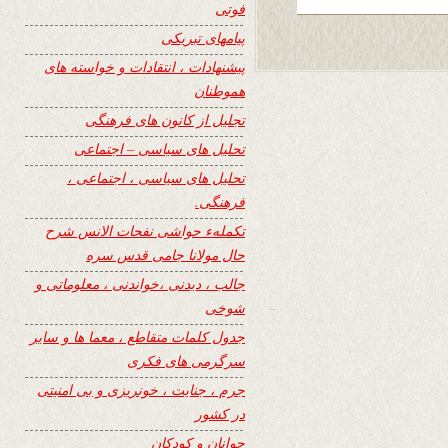
فوتی
پیامهای تبریکی
پیشنهادات ، انتقادات و خواسته های
هموطنان
تجلیل از کانون های فرهنگی
تحلیل های سیاسی – اجتماعی
تحلیل های سیاسی ، اجتماعی ،
فرهنگی.
تکملهء حواشی نفحات الانس شرح
حال مولانا جامی قدس سره
جالب ، دیدنی ،خواندنی ، معلوماتی و
شوخی
جدول کلمات متقاطع ، معما ها و سایر
سرگرمی های فکری
جرم ، جنایت ، خونریزی و بی امنیتی
در کشور
جوانان و کودکان