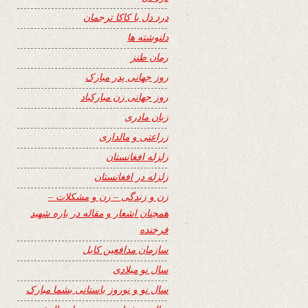
درد دل با کاکا ترجمان
دلنوشته ها
رمان طنز
روز جهانی پدر مبارک
روز جهانی زن مبارکباد
زبان مادری
زراعتی و مالداری
زلزله افغانستان
زلزله در افغانستان
زن و زندگی – زن و مشکلات –
همچنان اشعار و مقاله در باره شهید
فرخنده
سازمان مدافعین کابل
سال نو میلادی
سال نو و نوروز باستانی بشما مبارک