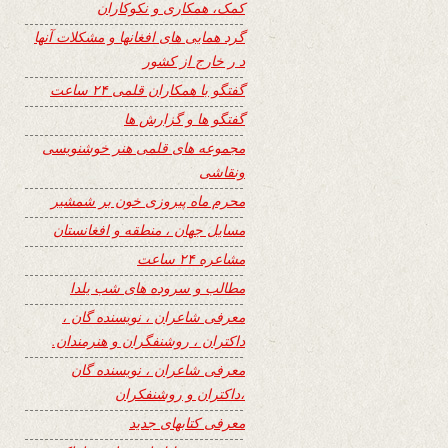
کمک، همکاری و نکوکاران
گرد همایی های افغانها و مشکلات آنها
د ر خارج از کشور
گفتگو با همکاران قلمی ۲۴ ساعت
گفتگو ها و گزارش ها
مجموعه های قلمی هنر خوشنویسی
ونقاشی
محرم ماه پیروزی خون بر شمشیر
مسایل جهان ، منطقه و افغانستان
مشاعره ۲۴ ساعت
مطالب و سروده های شب یلدا
معرفی شاعران ، نویسنده گان ،
داکتران ، روشنفگران و هنرمندان.
معرفی شاعران ، نویسنده گان
،داکتران و روشنفکران
معرفی کتابهای جدید