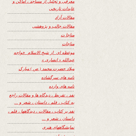
معرفی و تجلیل از مساجد ، اماکن و
عابدات تاریخی
مقالات آزاد
مقالات جالب و پژوهشی
مناجا ت
مناجات
موعظه ای از شیخ الاسلام خواجه
عبدالله « انصاری »
میلاد حضرت محمد ( ص ) مبارک
نامه های سرگشاده
نامه های وارده
نفد ، تقریظ ، دیدگاه ها و مقالات راجع
به کتاب ، فلم ، داستان ، شعر و …
نفد بر کتاب ، مقالات ، دیدگاهها ، فلم ،
داستان ، شعر و …
نمایشگاههای هنری
نیمه شعبان