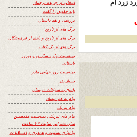
د زرد ام
انتخاب از جریده ترجمان
باید حقایق را گفت
بررسی و نقد داستان
برگ های از تاریخ
برگ های از تاریخ و یادی از فرهیختگان
برگ های از یک کتاب
بمناسبت بهار ، سال نو و نوروز
باستانی
بمناسبت روز جهانی مادر
به یاد پدر
پاسخ به سوالات دوستان
پیام به هم میهنان
پیام تبریک
پیام های تبریکی بمناسبت هفدهمین
سال نشراتی سایت ۲۴ ساعت
پیامها ی تسلیت و همدری و اعـــلانا ت