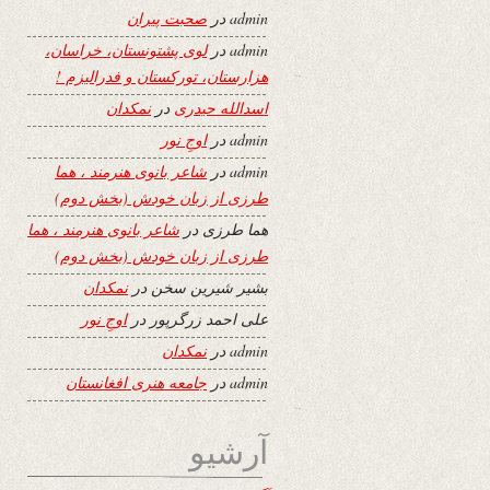
admin
در
صحبت پیران
admin
در
لوی پشتونستان، خراسان،
هزارستان، تورکستان و فدرالیزم !
اسدالله حیدری
در
نمکدان
admin
در
اوجِ نور
admin
در
شاعر بانوی هنرمند ، هما
طرزی از زبان خودش (بخش دوم)
هما طرزی
در
شاعر بانوی هنرمند ، هما
طرزی از زبان خودش (بخش دوم)
بشیر شیرین سخن
در
نمکدان
علی احمد زرگرپور
در
اوجِ نور
admin
در
نمکدان
admin
در
جامعه هنری افغانستان
آرشیو