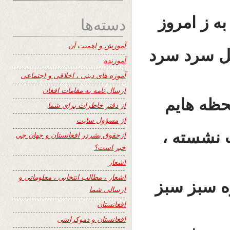
ه ز امروز
دسته‌ها
آموزش و اهمیت آن
صل سرد سرد
آموزنده
آموزه های دینی ، اخلاقی و اجتماعی
ارسال نامه به مقامات افغان
لحظه هایم
از دفتر خاطرات برای شما
از مسؤول سایت
 نشسته ،
ازحقوق بشردر افغانستان و جهان چی
خبر است؟
اشعار
اشعار ، مطالب انتخابی ، معلوماتی و
ه سبز سبز
ارسالی شما
افغانستان
افغانستان و دموکراسی