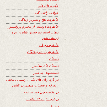
چکیده های قلم
حوادث راننده گی
خاطرات تلخ و شیرین زندگی
خاطرات دوستان از محترم پروفیسور
پوهاند استاد میرحسین شاه در باره
زحمات شان
خاطرات وطن
خاطراتی از فرهیختگان
داستان
داستان های پندآمیز
داستنتنهای پند آمیز
در باره زبان های ملی ، رسمی ، محلی
، تفرقه و تعصبات مذهبی در کشور
در ولایات چی خبر است ؟
درباره سایت ۲۴ ساعت
درد دل