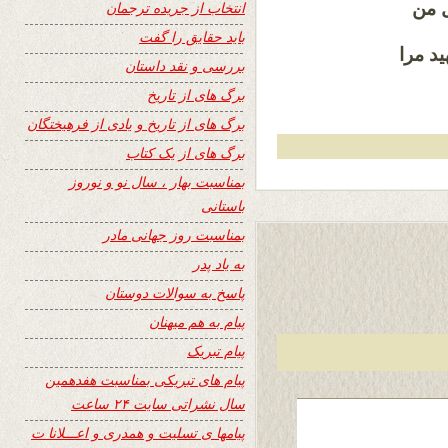
ل من
انتخاب از جریده ترجمان
باید حقایق را گفت
د مرا
بررسی و نقد داستان
برگ های از تاریخ
برگ های از تاریخ و یادی از فرهیختگان
برگ های از یک کتاب
بمناسبت بهار ، سال نو و نوروز
باستانی
بمناسبت روز جهانی مادر
به یاد پدر
پاسخ به سوالات دوستان
پیام به هم میهنان
پیام تبریک
پیام های تبریکی بمناسبت هفدهمین
سال نشراتی سایت ۲۴ ساعت
پیامها ی تسلیت و همدری و اعـــلانا ت