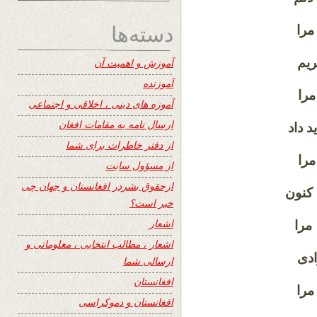
دسته‌ها
مرا
ریم
آموزش و اهمیت آن
آموزنده
مرا
آموزه های دینی ، اخلاقی و اجتماعی
ارسال نامه به مقامات افغان
 داد
از دفتر خاطرات برای شما
را
از مسؤول سایت
ازحقوق بشردر افغانستان و جهان چی
کنون
خبر است؟
اشعار
مرا
اشعار ، مطالب انتخابی ، معلوماتی و
ادی
ارسالی شما
افغانستان
مرا
افغانستان و دموکراسی