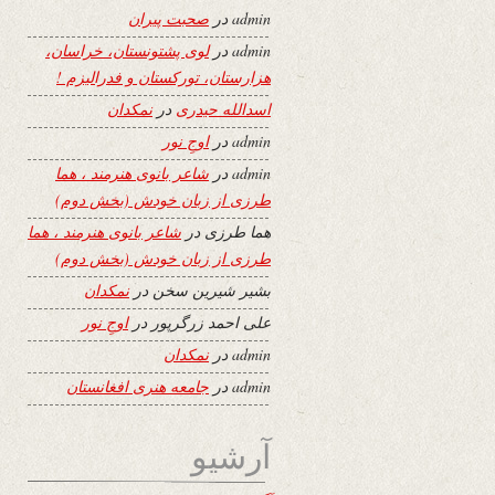
admin
در
صحبت پیران
admin
در
لوی پشتونستان، خراسان،
هزارستان، تورکستان و فدرالیزم !
اسدالله حیدری
در
نمکدان
admin
در
اوجِ نور
admin
در
شاعر بانوی هنرمند ، هما
طرزی از زبان خودش (بخش دوم)
هما طرزی
در
شاعر بانوی هنرمند ، هما
طرزی از زبان خودش (بخش دوم)
بشیر شیرین سخن
در
نمکدان
علی احمد زرگرپور
در
اوجِ نور
admin
در
نمکدان
admin
در
جامعه هنری افغانستان
آرشیو