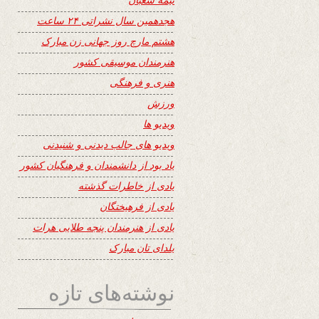
هجدهمین سال نشراتی ۲۴ ساعت
هشتم مارچ روز جهانی زن مبارک
هنرمندان موسیقی کشور
هنری و فرهنگی
ورزش
ویدیو ها
ویدیو های جالب دیدنی و شنیدنی
یاد بود از دانشمندان و فرهنگیان کشور
یادی از خاطرات گذشته
یادی از فرهیختگان
یادی از هنرمندان پنجه طلایی هرات
یلدای تان مبارک
نوشته‌های تازه