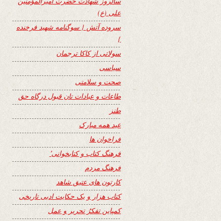
سالروز شهادت حضرت امیرالمؤمنین
علی (ع)
سروده آتش { سوگنامه شهید فرخنده
}
سولاتی از کاکا ترجمان
سیاسی
صحت و سلامتی
طاعات و عبادات تان قبول درگاه حق
طنز
عید همه مبارک
فراخوان ها
فرهنگ کتاب و کتابخوانی٬
فرهنگ مردم
کارتون های عتیق شاهد
کتاب هزار و یک حکایت ادبی تاریخی
کمپاین تفکرُ تحریر و عمل