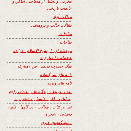
معرفی و تجلیل از مساجد ، اماکن و
عابدات تاریخی
مقالات آزاد
مقالات جالب و پژوهشی
مناجا ت
مناجات
موعظه ای از شیخ الاسلام خواجه
عبدالله « انصاری »
میلاد حضرت محمد ( ص ) مبارک
نامه های سرگشاده
نامه های وارده
نفد ، تقریظ ، دیدگاه ها و مقالات راجع
به کتاب ، فلم ، داستان ، شعر و …
نفد بر کتاب ، مقالات ، دیدگاهها ، فلم ،
داستان ، شعر و …
نمایشگاههای هنری
نیمه شعبان