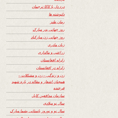
درد دل با کاکا ترجمان
دلنوشته ها
رمان طنز
روز جهانی پدر مبارک
روز جهانی زن مبارکباد
زبان مادری
زراعتی و مالداری
زلزله افغانستان
زلزله در افغانستان
زن و زندگی – زن و مشکلات –
همچنان اشعار و مقاله در باره شهید
فرخنده
سازمان مدافعین کابل
سال نو میلادی
سال نو و نوروز باستانی بشما مبارک