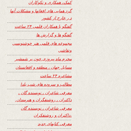
کمک، همکاری و نکوکاران
گرد همایی های افغانها و مشکلات آنها
د ر خارج از کشور
گفتگو با همکاران قلمی ۲۴ ساعت
گفتگو ها و گزارش ها
مجموعه های قلمی هنر خوشنویسی
ونقاشی
محرم ماه پیروزی خون بر شمشیر
مسایل جهان ، منطقه و افغانستان
مشاعره ۲۴ ساعت
مطالب و سروده های شب یلدا
معرفی شاعران ، نویسنده گان ،
داکتران ، روشنفگران و هنرمندان.
معرفی شاعران ، نویسنده گان
،داکتران و روشنفکران
معرفی کتابهای جدید