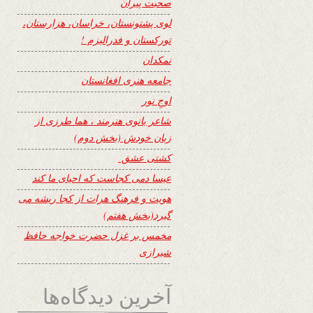
صحبت پیران
لوی پشتونستان، خراسان، هزارستان،
تورکستان و فدرالیزم !
نمکدان
جامعه هنری افغانستان
اوجِ نور
شاعر بانوی هنرمند ، هما طرزی از
زبان خودش (بخش دوم)
کشتی عشق
عیسا دمی کجاست که احیای ما کند
هویت و فرهنگ هرات از کجا ریشه می
گیرد(بخش هفتم)
مخمس بر غزل حضرت خواجه حافظ
شیرازی
آخرین دیدگاه‌ها