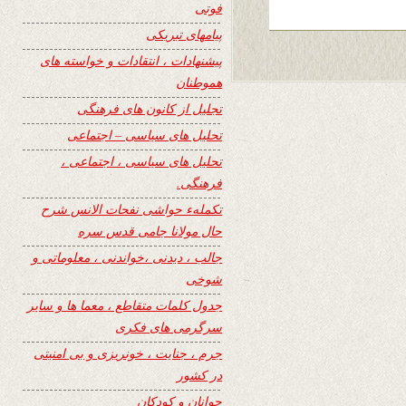
فوتی
پیامهای تبریکی
پیشنهادات ، انتقادات و خواسته های
هموطنان
تجلیل از کانون های فرهنگی
تحلیل های سیاسی – اجتماعی
تحلیل های سیاسی ، اجتماعی ،
فرهنگی.
تکملهء حواشی نفحات الانس شرح
حال مولانا جامی قدس سره
جالب ، دیدنی ،خواندنی ، معلوماتی و
شوخی
جدول کلمات متقاطع ، معما ها و سایر
سرگرمی های فکری
جرم ، جنایت ، خونریزی و بی امنیتی
در کشور
جوانان و کودکان