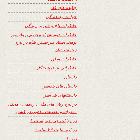
چکیده های قلم
حوادث راننده گی
خاطرات تلخ و شیرین زندگی
خاطرات دوستان از محترم پروفیسور
پوهاند استاد میرحسین شاه در باره
زحمات شان
خاطرات وطن
خاطراتی از فرهیختگان
داستان
داستان های پندآمیز
داستنتنهای پند آمیز
در باره زبان های ملی ، رسمی ، محلی
، تفرقه و تعصبات مذهبی در کشور
در ولایات چی خبر است ؟
درباره سایت ۲۴ ساعت
درد دل