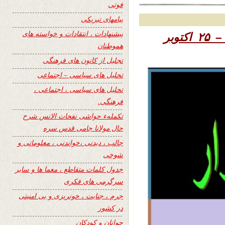
فوتی
پیامهای تبریکی
پیشنهادات ، انتقادات و خواسته های
۱۳۹۶ – ۲۵ اکتوبر
هموطنان
تجلیل از کانون های فرهنگی
تحلیل های سیاسی – اجتماعی
تحلیل های سیاسی ، اجتماعی ،
فرهنگی.
تکملهء حواشی نفحات الانس شرح
حال مولانا جامی قدس سره
جالب ، دیدنی ،خواندنی ، معلوماتی و
شوخی
جدول کلمات متقاطع ، معما ها و سایر
سرگرمی های فکری
جرم ، جنایت ، خونریزی و بی امنیتی
در کشور
جوانان و کودکان