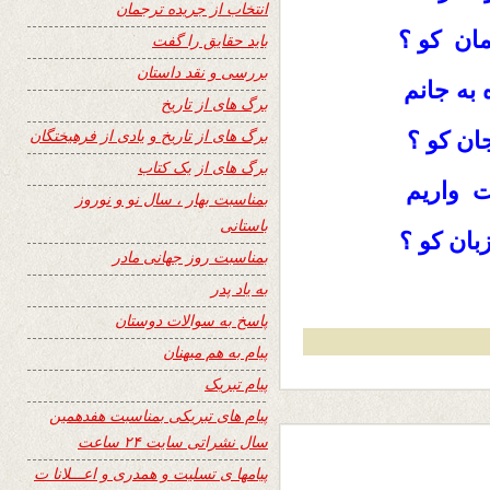
انتخاب از جریده ترجمان
ان کو ؟
باید حقایق را گفت
بررسی و نقد داستان
به جانم
برگ های از تاریخ
برگ های از تاریخ و یادی از فرهیختگان
ان کو ؟
برگ های از یک کتاب
 واریم
بمناسبت بهار ، سال نو و نوروز
باستانی
بان کو ؟
بمناسبت روز جهانی مادر
به یاد پدر
پاسخ به سوالات دوستان
پیام به هم میهنان
پیام تبریک
پیام های تبریکی بمناسبت هفدهمین
سال نشراتی سایت ۲۴ ساعت
پیامها ی تسلیت و همدری و اعـــلانا ت