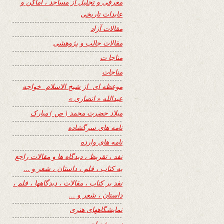
معرفی و تجلیل از مساجد ، اماکن و
عابدات تاریخی
مقالات آزاد
مقالات جالب و پژوهشی
مناجا ت
مناجات
موعظه ای از شیخ الاسلام خواجه
عبدالله « انصاری »
میلاد حضرت محمد ( ص ) مبارک
نامه های سرگشاده
نامه های وارده
نفد ، تقریظ ، دیدگاه ها و مقالات راجع
به کتاب ، فلم ، داستان ، شعر و …
نفد بر کتاب ، مقالات ، دیدگاهها ، فلم ،
داستان ، شعر و …
نمایشگاههای هنری
نیمه شعبان