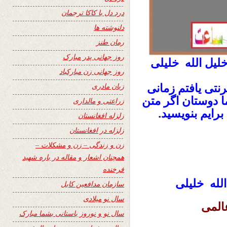
درد دل با کاکا ترجمان
دلنوشته ها
رمان طنز
روز جهانی پدر مبارک
لیل الله خلیلی
روز جهانی زن مبارکباد
زبان مادری
رنتی یافتم زمانی
ما دوستان اگر متن
زراعتی و مالداری
برایم بنویسید.
زلزله افغانستان
زلزله در افغانستان
زن و زندگی – زن و مشکلات –
همچنان اشعار و مقاله در باره شهید
فرخنده
الله خلیلی
سازمان مدافعین کابل
سال نو میلادی
عالمی
سال نو و نوروز باستانی بشما مبارک