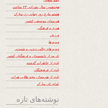
هجدهمین سال نشراتی ۲۴ ساعت
هشتم مارچ روز جهانی زن مبارک
هنرمندان موسیقی کشور
هنری و فرهنگی
ورزش
ویدیو ها
ویدیو های جالب دیدنی و شنیدنی
یاد بود از دانشمندان و فرهنگیان کشور
یادی از خاطرات گذشته
یادی از فرهیختگان
یادی از هنرمندان پنجه طلایی هرات
یلدای تان مبارک
نوشته‌های تازه