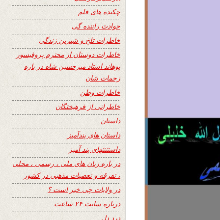
چکیده های قلم
حوادث راننده گی
خاطرات تلخ و شیرین زندگی
خاطرات دوستان از محترم پروفیسور
پوهاند استاد میرحسین شاه در باره
زحمات شان
خاطرات وطن
خاطراتی از فرهیختگان
داستان
داستان های پندآمیز
داستنتنهای پند آمیز
در باره زبان های ملی ، رسمی ، محلی
، تفرقه و تعصبات مذهبی در کشور
در ولایات چی خبر است ؟
درباره سایت ۲۴ ساعت
درد دل