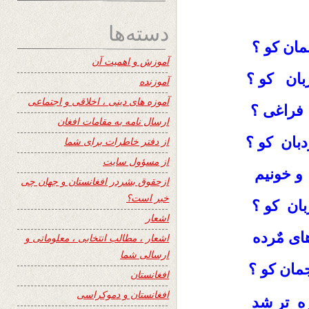
دسته‌ها
مان کو ؟
آموزش و اهمیت آن
بان کو ؟
آموزنده
آموزه های دینی ، اخلاقی و اجتماعی
 فراغی ؟
ارسال نامه به مقامات افغان
بان کو ؟
از دفتر خاطرات برای شما
از مسؤول سایت
و خونیم
ازحقوق بشردر افغانستان و جهان چی
خبر است؟
ان کو ؟
اشعار
ای مٌرده
اشعار ، مطالب انتخابی ، معلوماتی و
ارسالی شما
مان کو ؟
افغانستان
افغانستان و دموکراسی
ره تر شد