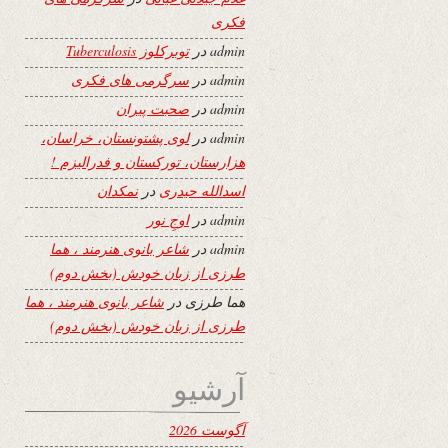
فکری
admin
در
توبرکلوز Tuberculosis
admin
در
سرگرمی های فکری
admin
در
صحبت پیران
admin
در
لوی پشتونستان، خراسان،
هزارستان، تورکستان و فدرالیزم !
اسدالله حیدری
در
نمکدان
admin
در
اوجِ نور
admin
در
شاعر بانوی هنرمند ، هما
طرزی از زبان خودش (بخش دوم)
هما طرزی
در
شاعر بانوی هنرمند ، هما
طرزی از زبان خودش (بخش دوم)
آرشیو
آگوست 2026