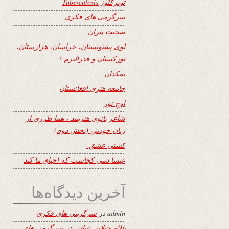
توبرکلوز Tuberculosis
سرگرمی های فکری
صحبت پیران
لوی پشتونستان، خراسان، هزارستان،
تورکستان و فدرالیزم !
نمکدان
جامعه هنری افغانستان
اوجِ نور
شاعر بانوی هنرمند ، هما طرزی از
زبان خودش (بخش دوم)
کشتی عشق
عیسا دمی کجاست که احیای ما کند
آخرین دیدگاه‌ها
admin
در
سرگرمی های فکری
غلام جیلانی غیاثی
در
سرگرمی های