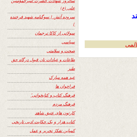
سالروز شهادت حضرت امیرالمؤمنین
علی (ع)
د
سروده آتش { سوگنامه شهید فرخنده
}
سولاتی از کاکا ترجمان
سیاسی
المی
صحت و سلامتی
طاعات و عبادات تان قبول درگاه حق
طنز
عید همه مبارک
فراخوان ها
فرهنگ کتاب و کتابخوانی٬
فرهنگ مردم
کارتون های عتیق شاهد
کتاب هزار و یک حکایت ادبی تاریخی
کمپاین تفکرُ تحریر و عمل