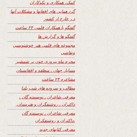
کمک، همکاری و نکوکاران
گرد همایی های افغانها و مشکلات آنها
د ر خارج از کشور
گفتگو با همکاران قلمی ۲۴ ساعت
گفتگو ها و گزارش ها
مجموعه های قلمی هنر خوشنویسی
ونقاشی
محرم ماه پیروزی خون بر شمشیر
مسایل جهان ، منطقه و افغانستان
مشاعره ۲۴ ساعت
مطالب و سروده های شب یلدا
معرفی شاعران ، نویسنده گان ،
داکتران ، روشنفگران و هنرمندان.
معرفی شاعران ، نویسنده گان
،داکتران و روشنفکران
معرفی کتابهای جدید