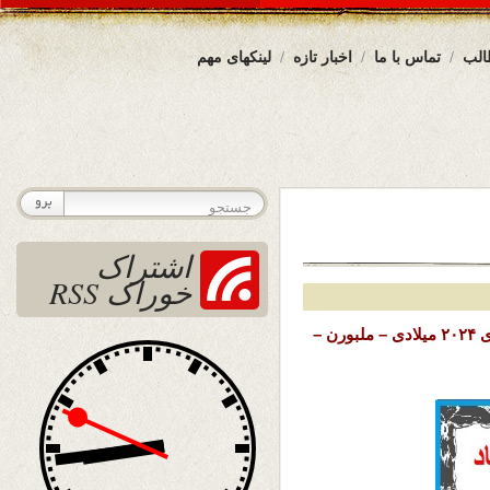
الب
تماس با ما
اخبار تازه
لینکهای مهم
اشتراک
خوراک RSS
تاریخ نشر: جمعه ۴ حوت (اسنفد) ۱۴۰۲ خورشیدی – ۲۳ فبروری ۲۰۲۴ میلادی – ملبورن –