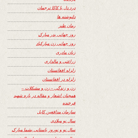
درد دل با کاکا ترجمان
دلنوشته ها
رمان طنز
روز جهانی پدر مبارک
روز جهانی زن مبارکباد
زبان مادری
زراعتی و مالداری
زلزله افغانستان
زلزله در افغانستان
زن و زندگی – زن و مشکلات –
همچنان اشعار و مقاله در باره شهید
فرخنده
سازمان مدافعین کابل
سال نو میلادی
سال نو و نوروز باستانی بشما مبارک