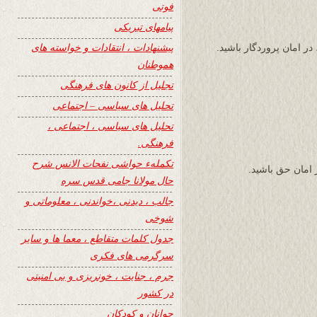
فوتی
پیامهای تبریکی
پیشنهادات ، انتقادات و خواسته های
ر امان پروردگار باشید.
هموطنان
تجلیل از کانون های فرهنگی
تحلیل های سیاسی – اجتماعی
تحلیل های سیاسی ، اجتماعی ،
فرهنگی.
تکملهء حواشی نفحات الانس شرح
 امان حق باشید.
حال مولانا جامی قدس سره
جالب ، دیدنی ،خواندنی ، معلوماتی و
شوخی
جدول کلمات متقاطع ، معما ها و سایر
سرگرمی های فکری
جرم ، جنایت ، خونریزی و بی امنیتی
در کشور
جوانان و کودکان