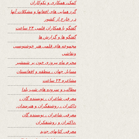
کمک، همکاری و نکوکاران
گرد همایی های افغانها و مشکلات آنها
د ر خارج از کشور
گفتگو با همکاران قلمی ۲۴ ساعت
گفتگو ها و گزارش ها
مجموعه های قلمی هنر خوشنویسی
ونقاشی
محرم ماه پیروزی خون بر شمشیر
مسایل جهان ، منطقه و افغانستان
مشاعره ۲۴ ساعت
مطالب و سروده های شب یلدا
معرفی شاعران ، نویسنده گان ،
داکتران ، روشنفگران و هنرمندان.
معرفی شاعران ، نویسنده گان
،داکتران و روشنفکران
معرفی کتابهای جدید