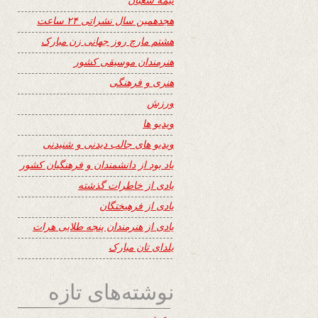
هجدهمین سال نشراتی ۲۴ ساعت
هشتم مارچ روز جهانی زن مبارک
هنرمندان موسیقی کشور
هنری و فرهنگی
ورزش
ویدیو ها
ویدیو های جالب دیدنی و شنیدنی
یاد بود از دانشمندان و فرهنگیان کشور
یادی از خاطرات گذشته
یادی از فرهیختگان
یادی از هنرمندان پنجه طلایی هرات
یلدای تان مبارک
نوشته‌های تازه