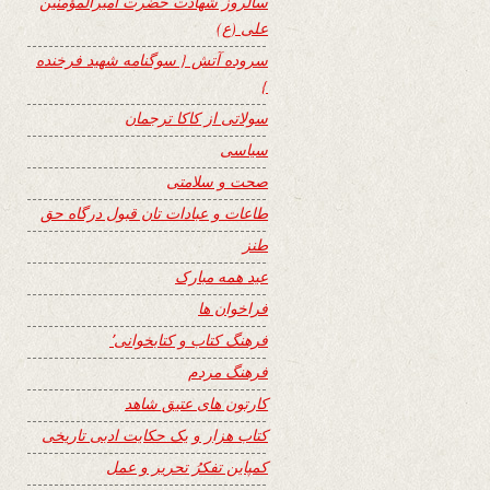
سالروز شهادت حضرت امیرالمؤمنین
علی (ع)
سروده آتش { سوگنامه شهید فرخنده
}
سولاتی از کاکا ترجمان
سیاسی
صحت و سلامتی
طاعات و عبادات تان قبول درگاه حق
طنز
عید همه مبارک
فراخوان ها
فرهنگ کتاب و کتابخوانی٬
فرهنگ مردم
کارتون های عتیق شاهد
کتاب هزار و یک حکایت ادبی تاریخی
کمپاین تفکرُ تحریر و عمل