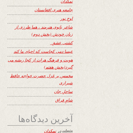
نمکدان
جامعه هنری افغانستان
اوجِ نور
شاعر بانوی هنرمند ، هما طرزی از
زبان خودش (بخش دوم)
کشتی عشق
عیسا دمی کجاست که احیای ما کند
هویت و فرهنگ هرات از کجا ریشه می
گیرد(بخش هفتم)
مخمس بر غزل حضرت خواجه حافظ
شیرازی
ساحلِ جان
شامِ فراق
آخرین دیدگاه‌ها
admin
در
نمکدان