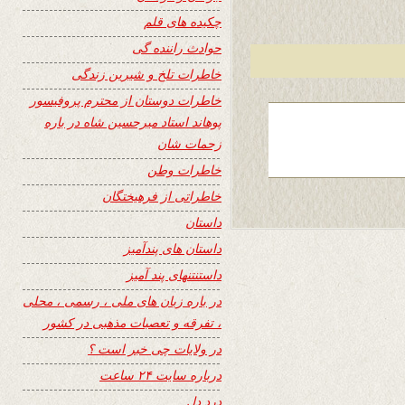
چکیده های قلم
حوادث راننده گی
خاطرات تلخ و شیرین زندگی
خاطرات دوستان از محترم پروفیسور
پوهاند استاد میرحسین شاه در باره
زحمات شان
خاطرات وطن
خاطراتی از فرهیختگان
داستان
داستان های پندآمیز
داستنتنهای پند آمیز
در باره زبان های ملی ، رسمی ، محلی
، تفرقه و تعصبات مذهبی در کشور
در ولایات چی خبر است ؟
درباره سایت ۲۴ ساعت
درد دل