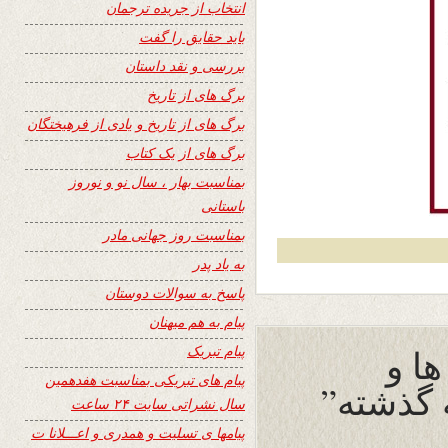
انتخاب از جریده ترجمان
باید حقایق را گفت
بررسی و نقد داستان
برگ های از تاریخ
برگ های از تاریخ و یادی از فرهیختگان
برگ های از یک کتاب
بمناسبت بهار ، سال نو و نوروز
باستانی
بمناسبت روز جهانی مادر
به یاد پدر
پاسخ به سوالات دوستان
پیام به هم میهنان
ها و
پیام تبریک
پیام های تبریکی بمناسبت هفدهمین
 گذشته”
سال نشراتی سایت ۲۴ ساعت
پیامها ی تسلیت و همدری و اعـــلانا ت