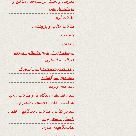
معرفی و تجلیل از مساجد ، اماکن و
عابدات تاریخی
مقالات آزاد
مقالات جالب و پژوهشی
مناجا ت
مناجات
موعظه ای از شیخ الاسلام خواجه
عبدالله « انصاری »
میلاد حضرت محمد ( ص ) مبارک
نامه های سرگشاده
نامه های وارده
نفد ، تقریظ ، دیدگاه ها و مقالات راجع
به کتاب ، فلم ، داستان ، شعر و …
نفد بر کتاب ، مقالات ، دیدگاهها ، فلم ،
داستان ، شعر و …
نمایشگاههای هنری
نیمه شعبان