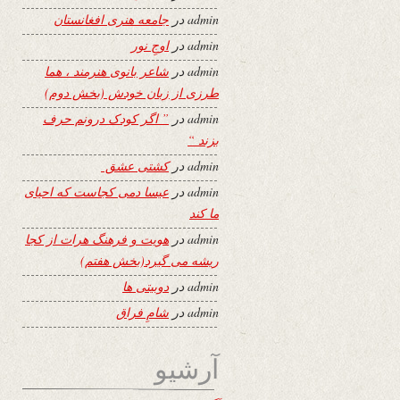
admin
در
جامعه هنری افغانستان
admin
در
اوجِ نور
admin
در
شاعر بانوی هنرمند ، هما
طرزی از زبان خودش (بخش دوم)
admin
در
” اگر کودک درونم حرف
بزند “
admin
در
کشتی عشق
admin
در
عیسا دمی کجاست که احیای
ما کند
admin
در
هویت و فرهنگ هرات از کجا
ریشه می گیرد(بخش هفتم)
admin
در
دوبیتی ها
admin
در
شامِ فراق
آرشیو