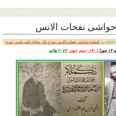
حواشی نفحات الانس
ر
تکملهء حواشی نفحات الانس شرح حال مولانا جامی قدس سره
زا
۱۴۰۱– دوم جون
۲۰۲۲ هالند