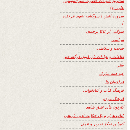
سالروز شهادت حضرت امیرالمؤمنین
علی (ع)
سروده آتش { سوگنامه شهید فرخنده
}
سولاتی از کاکا ترجمان
سیاسی
صحت و سلامتی
طاعات و عبادات تان قبول درگاه حق
طنز
عید همه مبارک
فراخوان ها
فرهنگ کتاب و کتابخوانی٬
فرهنگ مردم
کارتون های عتیق شاهد
کتاب هزار و یک حکایت ادبی تاریخی
کمپاین تفکرُ تحریر و عمل