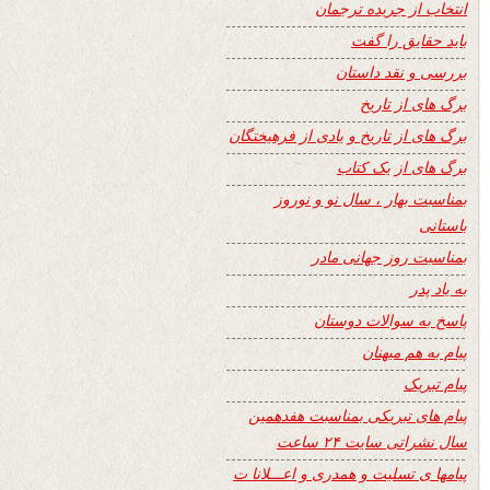
انتخاب از جریده ترجمان
باید حقایق را گفت
بررسی و نقد داستان
برگ های از تاریخ
برگ های از تاریخ و یادی از فرهیختگان
برگ های از یک کتاب
بمناسبت بهار ، سال نو و نوروز
باستانی
بمناسبت روز جهانی مادر
به یاد پدر
پاسخ به سوالات دوستان
پیام به هم میهنان
پیام تبریک
پیام های تبریکی بمناسبت هفدهمین
سال نشراتی سایت ۲۴ ساعت
پیامها ی تسلیت و همدری و اعـــلانا ت