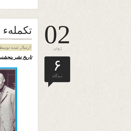
02
تکملهء 
ارسال شده توسط admin د
ژوئن
تاریخ نشر پنجشنبه ۱۲ جو
۶
دیدگاه