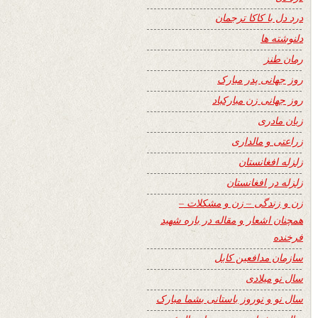
درد دل با کاکا ترجمان
دلنوشته ها
رمان طنز
روز جهانی پدر مبارک
روز جهانی زن مبارکباد
زبان مادری
زراعتی و مالداری
زلزله افغانستان
زلزله در افغانستان
زن و زندگی – زن و مشکلات –
همچنان اشعار و مقاله در باره شهید
فرخنده
سازمان مدافعین کابل
سال نو میلادی
سال نو و نوروز باستانی بشما مبارک