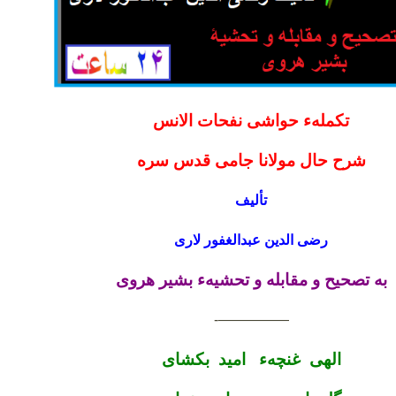
تکملهء حواشی نفحات الانس
شرح حال مولانا جامی قدس سره
تألیف
رضی الدین عبدالغفور لاری
به تصحیح و مقابله و تحشیهء بشیر هروی
—————-
الهی غنچهء امید بکشای