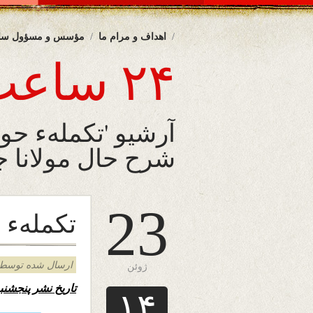
اهداف و مرام ما
مؤسس و مسؤول سا
۲۴ ساعت
آرشیو 'تکملهء ح
شرح حال مولانا 
23
تکملهء 
ارسال شده توسط admin د
ژوئن
تاریخ نشر پنجش
۱۴