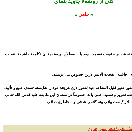
گلی از روضهء جاوید بنمای
«
جامی
»
فته شد در حقیقت قسمت دوم یا با صطلاح نویسندهء آن تکلمهء حاشیهء نفحات
ء حاشیهء نفحات الانس درین خصوص می نویسد:
قیر حقیر قلیل البضاعه عبدالغفور لاری هرچند خود را شایسته تصدی جمع و تألیف
عده تحریر و تصنیف نمی یابد، خصوصآ در سخنان این طایفه علیه قدس الله تعالی
نه ادراکیست وافی ونه کلامی شافی ونه خاطری صافی .
تاد علی اصغر بشیر هروی