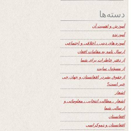
دسته‌ها
آموزش و اهمیت آن
آموزنده
آموزه های دینی ، اخلاقی و اجتماعی
ارسال نامه به مقامات افغان
از دفتر خاطرات برای شما
از مسؤول سایت
ازحقوق بشردر افغانستان و جهان چی
خبر است؟
اشعار
اشعار ، مطالب انتخابی ، معلوماتی و
ارسالی شما
افغانستان
افغانستان و دموکراسی