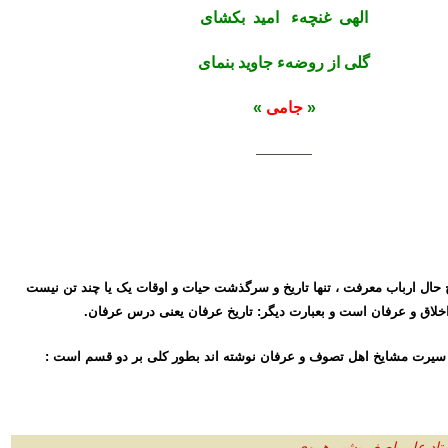
الهی غنچهء امید بکشای
گلی از روضهء جاوید بنمای
«
جامی
»
————
 حال ارباب معرفت ، تنها تاریخ و سرگذشت حیات و اوقات یک یا چند تن نیست
خلاق و عرفان است و بعبارت دیگر: تاریخ عرفان یعنی درس عرفان.
هء سیرت مشایخ اهل تصوف و عرفان نوشته اند بطور کلی بر دو قسم است :
تاد علی اصغر بشیر هروی