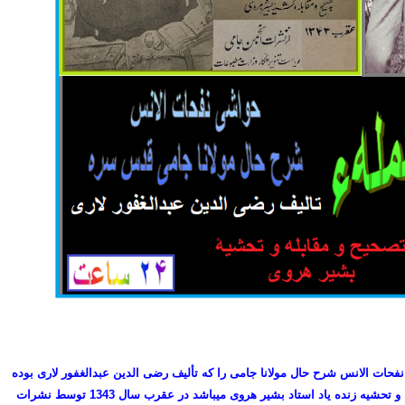
فحات الانس شرح حال مولانا جامی را که تألیف رضی الدین عبدالغفور لاری بوده
و به تصحیح ومقابله و تحشیه زنده یاد استاد بشیر هروی میباشد در عقرب سال 1343 توسط نشرات