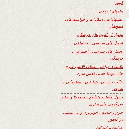
فوتی
پیامهای تبریکی
پیشنهادات ، انتقادات و خواسته های
هموطنان
تجلیل از کانون های فرهنگی
تحلیل های سیاسی – اجتماعی
تحلیل های سیاسی ، اجتماعی ،
فرهنگی.
تکملهء حواشی نفحات الانس شرح
حال مولانا جامی قدس سره
جالب ، دیدنی ،خواندنی ، معلوماتی و
شوخی
جدول کلمات متقاطع ، معما ها و سایر
سرگرمی های فکری
جرم ، جنایت ، خونریزی و بی امنیتی
در کشور
جوانان و کودکان