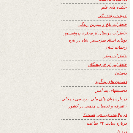
چکیده های قلم
حوادث راننده گی
خاطرات تلخ و شیرین زندگی
خاطرات دوستان از محترم پروفیسور
پوهاند استاد میرحسین شاه در باره
زحمات شان
خاطرات وطن
خاطراتی از فرهیختگان
داستان
داستان های پندآمیز
داستنتنهای پند آمیز
در باره زبان های ملی ، رسمی ، محلی
، تفرقه و تعصبات مذهبی در کشور
در ولایات چی خبر است ؟
درباره سایت ۲۴ ساعت
درد دل