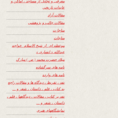
معرفی و تجلیل از مساجد ، اماکن و
عابدات تاریخی
مقالات آزاد
مقالات جالب و پژوهشی
مناجا ت
مناجات
موعظه ای از شیخ الاسلام خواجه
عبدالله « انصاری »
میلاد حضرت محمد ( ص ) مبارک
نامه های سرگشاده
نامه های وارده
نفد ، تقریظ ، دیدگاه ها و مقالات راجع
به کتاب ، فلم ، داستان ، شعر و …
نفد بر کتاب ، مقالات ، دیدگاهها ، فلم ،
داستان ، شعر و …
نمایشگاههای هنری
نیمه شعبان