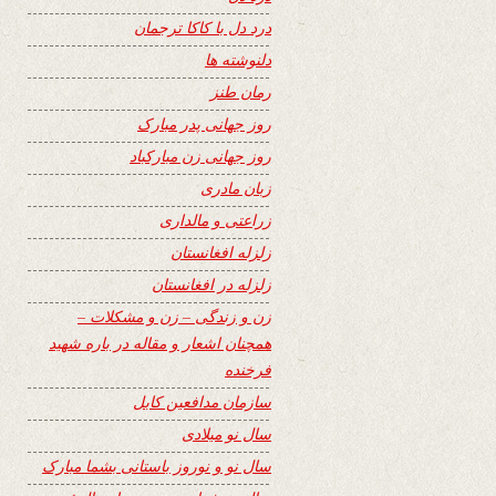
درد دل با کاکا ترجمان
دلنوشته ها
رمان طنز
روز جهانی پدر مبارک
روز جهانی زن مبارکباد
زبان مادری
زراعتی و مالداری
زلزله افغانستان
زلزله در افغانستان
زن و زندگی – زن و مشکلات –
همچنان اشعار و مقاله در باره شهید
فرخنده
سازمان مدافعین کابل
سال نو میلادی
سال نو و نوروز باستانی بشما مبارک