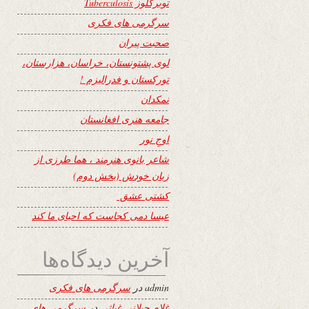
توبرکلوز Tuberculosis
سرگرمی های فکری
صحبت پیران
لوی پشتونستان، خراسان، هزارستان،
تورکستان و فدرالیزم !
نمکدان
جامعه هنری افغانستان
اوجِ نور
شاعر بانوی هنرمند ، هما طرزی از
زبان خودش (بخش دوم)
کشتی عشق
عیسا دمی کجاست که احیای ما کند
آخرین دیدگاه‌ها
admin
در
سرگرمی های فکری
غلام جیلانی غیاثی
در
سرگرمی های