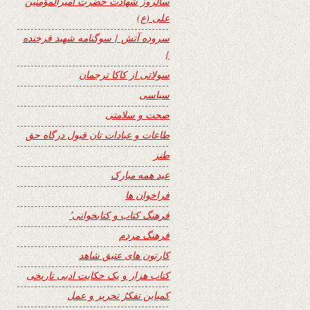
سالروز شهادت حضرت امیرالمؤمنین
علی (ع)
سروده آتش { سوگنامه شهید فرخنده
}
سولاتی از کاکا ترجمان
سیاسی
صحت و سلامتی
طاعات و عبادات تان قبول درگاه حق
طنز
عید همه مبارک
فراخوان ها
فرهنگ کتاب و کتابخوانی٬
فرهنگ مردم
کارتون های عتیق شاهد
کتاب هزار و یک حکایت ادبی تاریخی
کمپاین تفکرُ تحریر و عمل