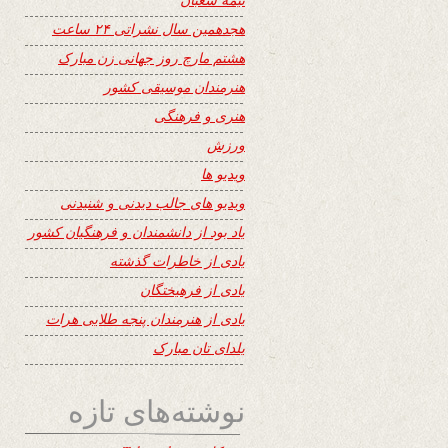
هجدهمین سال نشراتی ۲۴ ساعت
هشتم مارچ روز جهانی زن مبارک
هنرمندان موسیقی کشور
هنری و فرهنگی
ورزش
ویدیو ها
ویدیو های جالب دیدنی و شنیدنی
یاد بود از دانشمندان و فرهنگیان کشور
یادی از خاطرات گذشته
یادی از فرهیختگان
یادی از هنرمندان پنجه طلایی هرات
یلدای تان مبارک
نوشته‌های تازه