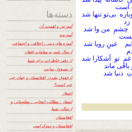
ک است
دسته‌ها
ره بی‌تو تنها شد
زد
آموزش و اهمیت آن
ه چشمِ من وا شد ​
آموزنده
هست
یم عینِ رویا شد ​
آموزه های دینی ، اخلاقی و اجتماعی
م
ارسال نامه به مقامات افغان
غمِ تو آشکارا شد
از دفتر خاطرات برای شما
 باقی ماند
از مسؤول سایت
ِ دنیا شد
ازحقوق بشردر افغانستان و جهان چی
خبر است؟
اشعار
اشعار ، مطالب انتخابی ، معلوماتی و
ارسالی شما
افغانستان
افغانستان و دموکراسی