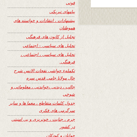
فوتی
پیامهای تبریکی
پیشنهادات ، انتقادات و خواسته های
هموطنان
تجلیل از کانون های فرهنگی
تحلیل های سیاسی – اجتماعی
تحلیل های سیاسی ، اجتماعی ،
فرهنگی.
تکملهء حواشی نفحات الانس شرح
حال مولانا جامی قدس سره
جالب ، دیدنی ،خواندنی ، معلوماتی و
شوخی
جدول کلمات متقاطع ، معما ها و سایر
سرگرمی های فکری
جرم ، جنایت ، خونریزی و بی امنیتی
در کشور
جوانان و کودکان