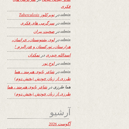
فکری
admin
در
توبرکلوز Tuberculosis
admin
در
سرگرمی های فکری
admin
در
صحبت پیران
admin
در
لوی پشتونستان، خراسان،
هزارستان، تورکستان و فدرالیزم !
اسدالله حیدری
در
نمکدان
admin
در
اوجِ نور
admin
در
شاعر بانوی هنرمند ، هما
طرزی از زبان خودش (بخش دوم)
هما طرزی
در
شاعر بانوی هنرمند ، هما
طرزی از زبان خودش (بخش دوم)
آرشیو
آگوست 2026