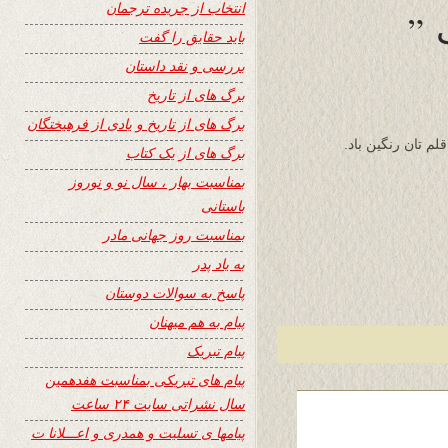
انتخاب از جریده ترجمان
 ”
باید حقایق را گفت
بررسی و نقد داستان
برگ های از تاریخ
برگ های از تاریخ و یادی از فرهیختگان
لم تان رنگین باد.
برگ های از یک کتاب
بمناسبت بهار ، سال نو و نوروز
باستانی
بمناسبت روز جهانی مادر
به یاد پدر
پاسخ به سوالات دوستان
پیام به هم میهنان
پیام تبریک
پیام های تبریکی بمناسبت هفدهمین
سال نشراتی سایت ۲۴ ساعت
پیامها ی تسلیت و همدری و اعـــلانا ت