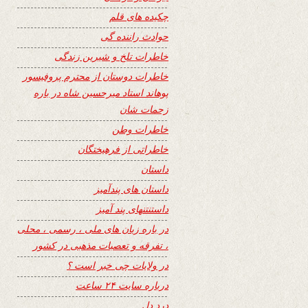
چکیده های قلم
حوادث راننده گی
خاطرات تلخ و شیرین زندگی
خاطرات دوستان از محترم پروفیسور
پوهاند استاد میرحسین شاه در باره
زحمات شان
خاطرات وطن
خاطراتی از فرهیختگان
داستان
داستان های پندآمیز
داستنتنهای پند آمیز
در باره زبان های ملی ، رسمی ، محلی
، تفرقه و تعصبات مذهبی در کشور
در ولایات چی خبر است ؟
درباره سایت ۲۴ ساعت
درد دل