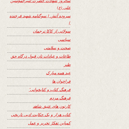
سالروز شهادت حضرت امیرالمؤمنین
علی (ع)
سروده آتش { سوگنامه شهید فرخنده
}
سولاتی از کاکا ترجمان
سیاسی
صحت و سلامتی
طاعات و عبادات تان قبول درگاه حق
طنز
عید همه مبارک
فراخوان ها
فرهنگ کتاب و کتابخوانی٬
فرهنگ مردم
کارتون های عتیق شاهد
کتاب هزار و یک حکایت ادبی تاریخی
کمپاین تفکرُ تحریر و عمل