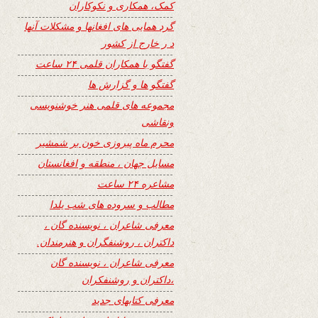
کمک، همکاری و نکوکاران
گرد همایی های افغانها و مشکلات آنها
د ر خارج از کشور
گفتگو با همکاران قلمی ۲۴ ساعت
گفتگو ها و گزارش ها
مجموعه های قلمی هنر خوشنویسی
ونقاشی
محرم ماه پیروزی خون بر شمشیر
مسایل جهان ، منطقه و افغانستان
مشاعره ۲۴ ساعت
مطالب و سروده های شب یلدا
معرفی شاعران ، نویسنده گان ،
داکتران ، روشنفگران و هنرمندان.
معرفی شاعران ، نویسنده گان
،داکتران و روشنفکران
معرفی کتابهای جدید