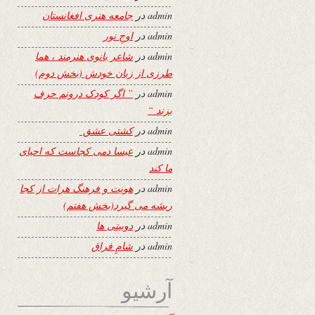
admin
در
جامعه هنری افغانستان
admin
در
اوجِ نور
admin
در
شاعر بانوی هنرمند ، هما
طرزی از زبان خودش (بخش دوم)
admin
در
” اگر کودک درونم حرف
بزند “
admin
در
کشتی عشق
admin
در
عیسا دمی کجاست که احیای
ما کند
admin
در
هویت و فرهنگ هرات از کجا
ریشه می گیرد(بخش هفتم)
admin
در
دوبیتی ها
admin
در
شامِ فراق
آرشیو