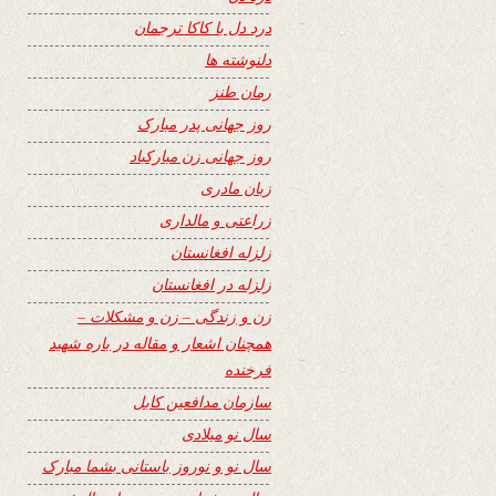
درد دل با کاکا ترجمان
دلنوشته ها
رمان طنز
روز جهانی پدر مبارک
روز جهانی زن مبارکباد
زبان مادری
زراعتی و مالداری
زلزله افغانستان
زلزله در افغانستان
زن و زندگی – زن و مشکلات –
همچنان اشعار و مقاله در باره شهید
فرخنده
سازمان مدافعین کابل
سال نو میلادی
سال نو و نوروز باستانی بشما مبارک