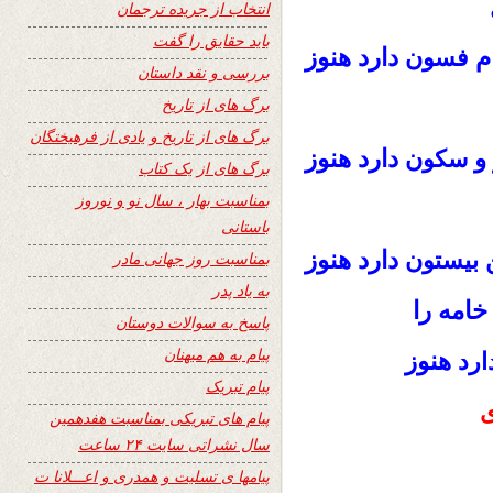
انتخاب از جریده ترجمان
باید حقایق را گفت
ام
دارد هنوز
فسون
بررسی و نقد داستان
برگ های از تاریخ
برگ های از تاریخ و یادی از فرهیختگان
و
دارد هنوز
سکون
برگ های از یک کتاب
بمناسبت بهار ، سال نو و نوروز
باستانی
دارد هنوز
 بیستون
بمناسبت روز جهانی مادر
به یاد پدر
خامه را
پاسخ به سوالات دوستان
پیام به هم میهنان
هنوز
ارد
پیام تبریک
ی
پیام های تبریکی بمناسبت هفدهمین
سال نشراتی سایت ۲۴ ساعت
پیامها ی تسلیت و همدری و اعـــلانا ت