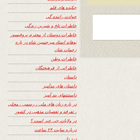
چکیده های قلم
حوادث راننده گی
خاطرات تلخ و شیرین زندگی
خاطرات دوستان از محترم پروفیسور
پوهاند استاد میرحسین شاه در باره
زحمات شان
خاطرات وطن
خاطراتی از فرهیختگان
داستان
داستان های پندآمیز
داستنتنهای پند آمیز
در باره زبان های ملی ، رسمی ، محلی
، تفرقه و تعصبات مذهبی در کشور
در ولایات چی خبر است ؟
درباره سایت ۲۴ ساعت
درد دل