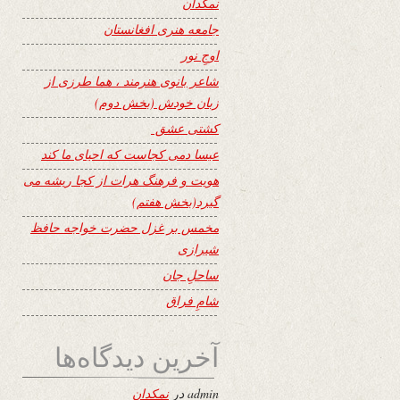
نمکدان
جامعه هنری افغانستان
اوجِ نور
شاعر بانوی هنرمند ، هما طرزی از
زبان خودش (بخش دوم)
کشتی عشق
عیسا دمی کجاست که احیای ما کند
هویت و فرهنگ هرات از کجا ریشه می
گیرد(بخش هفتم)
مخمس بر غزل حضرت خواجه حافظ
شیرازی
ساحلِ جان
شامِ فراق
آخرین دیدگاه‌ها
admin
در
نمکدان