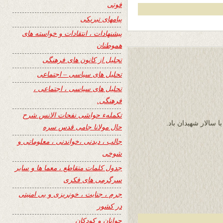
فوتی
پیامهای تبریکی
پیشنهادات ، انتقادات و خواسته های
هموطنان
تجلیل از کانون های فرهنگی
تحلیل های سیاسی – اجتماعی
تحلیل های سیاسی ، اجتماعی ،
فرهنگی.
تکملهء حواشی نفحات الانس شرح
 سالار شهیدان باد.
حال مولانا جامی قدس سره
جالب ، دیدنی ،خواندنی ، معلوماتی و
شوخی
جدول کلمات متقاطع ، معما ها و سایر
سرگرمی های فکری
جرم ، جنایت ، خونریزی و بی امنیتی
در کشور
جوانان و کودکان