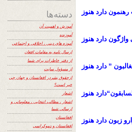
دارد هنوز
دسته‌ها
رهنمون
آموزش و اهمیت آن
آموزنده
 واژگون دارد هنوز
آموزه های دینی ، اخلاقی و اجتماعی
ارسال نامه به مقامات افغان
از دفتر خاطرات برای شما
البون ” دارد هنوز
از مسؤول سایت
ازحقوق بشردر افغانستان و جهان چی
خبر است؟
“دارد هنوز
لسابقون
اشعار
اشعار ، مطالب انتخابی ، معلوماتی و
ارسالی شما
افغانستان
رو زبون دارد هنوز
افغانستان و دموکراسی