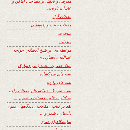
معرفی و تجلیل از مساجد ، اماکن و
عابدات تاریخی
مقالات آزاد
مقالات جالب و پژوهشی
مناجا ت
مناجات
موعظه ای از شیخ الاسلام خواجه
عبدالله « انصاری »
میلاد حضرت محمد ( ص ) مبارک
نامه های سرگشاده
نامه های وارده
نفد ، تقریظ ، دیدگاه ها و مقالات راجع
به کتاب ، فلم ، داستان ، شعر و …
نفد بر کتاب ، مقالات ، دیدگاهها ، فلم ،
داستان ، شعر و …
نمایشگاههای هنری
نیمه شعبان