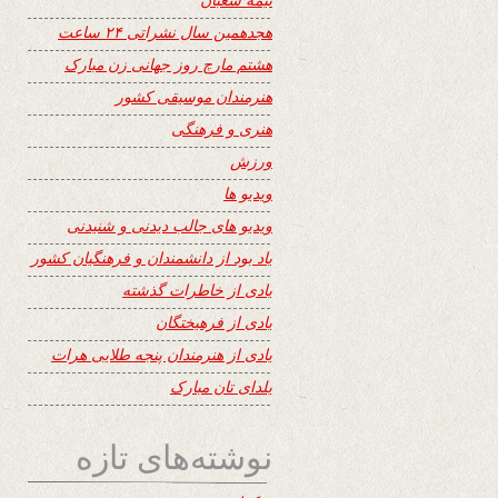
هجدهمین سال نشراتی ۲۴ ساعت
هشتم مارچ روز جهانی زن مبارک
هنرمندان موسیقی کشور
هنری و فرهنگی
ورزش
ویدیو ها
ویدیو های جالب دیدنی و شنیدنی
یاد بود از دانشمندان و فرهنگیان کشور
یادی از خاطرات گذشته
یادی از فرهیختگان
یادی از هنرمندان پنجه طلایی هرات
یلدای تان مبارک
نوشته‌های تازه