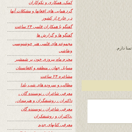
کمک، همکاری و نکوکاران
گرد همایی های افغانها و مشکلات آنها
د ر خارج از کشور
گفتگو با همکاران قلمی ۲۴ ساعت
گفتگو ها و گزارش ها
مجموعه های قلمی هنر خوشنویسی
نا دارم.
ونقاشی
محرم ماه پیروزی خون بر شمشیر
مسایل جهان ، منطقه و افغانستان
مشاعره ۲۴ ساعت
مطالب و سروده های شب یلدا
معرفی شاعران ، نویسنده گان ،
داکتران ، روشنفگران و هنرمندان.
معرفی شاعران ، نویسنده گان
،داکتران و روشنفکران
معرفی کتابهای جدید