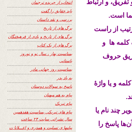
تفریق، و ارتباط
انتخاب از جریده ترجمان
باید حقایق را گفت
ما است.
بررسی و نقد داستان
رتیب از راست
برگ های از تاریخ
برگ های از تاریخ و یادی از فرهیختگان
کلمه ها و
برگ های از یک کتاب
بمناسبت بهار ، سال نو و نوروز
فریق حروف
باستانی
بمناسبت روز جهانی مادر
به یاد پدر
مه و یا واژهٔ
پاسخ به سوالات دوستان
پیام به هم میهنان
د.
پیام تبریک
ر چند نام یا
پیام های تبریکی بمناسبت هفدهمین
سال نشراتی سایت ۲۴ ساعت
ن‌ها پاسخ را
پیامها ی تسلیت و همدری و اعـــلانا ت