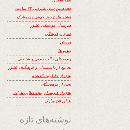
هجدهمین سال نشراتی ۲۴ ساعت
هشتم مارچ روز جهانی زن مبارک
هنرمندان موسیقی کشور
هنری و فرهنگی
ورزش
ویدیو ها
ویدیو های جالب دیدنی و شنیدنی
یاد بود از دانشمندان و فرهنگیان کشور
یادی از خاطرات گذشته
یادی از فرهیختگان
یادی از هنرمندان پنجه طلایی هرات
یلدای تان مبارک
نوشته‌های تازه