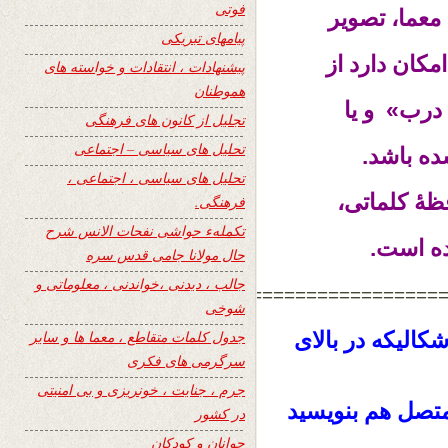
فوتی
معما، تصویر
پیامهای تبریکی
مکان دارد از
پیشنهادات ، انتقادات و خواسته های
هموطنان
 درب» و یا
تجلیل از کانون های فرهنگی
تحلیل های سیاسی – اجتماعی
ده باشد.
تحلیل های سیاسی ، اجتماعی ،
هٔ کلماتی،
فرهنگی.
تکملهء حواشی نفحات الانس شرح
ده است.
حال مولانا جامی قدس سره
جالب ، دیدنی ،خواندنی ، معلوماتی و
========================================
شوخی
الیکه در بالای
جدول کلمات متقاطع ، معما ها و سایر
سرگرمی های فکری
جرم ، جنایت ، خونریزی و بی امنیتی
متصل هم بنویسید
در کشور
جوانان و کودکان