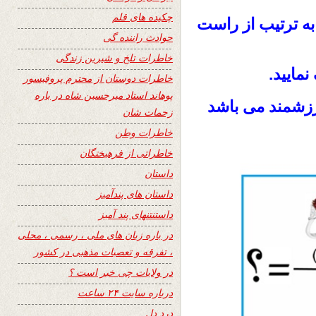
چکیده های قلم
به ترتیب از راست
حوادث راننده گی
خاطرات تلخ و شیرین زندگی
مایید.
خاطرات دوستان از محترم پروفیسور
پوهاند استاد میرحسین شاه در باره
رزشمند می باشد
زحمات شان
خاطرات وطن
خاطراتی از فرهیختگان
داستان
داستان های پندآمیز
داستنتنهای پند آمیز
در باره زبان های ملی ، رسمی ، محلی
، تفرقه و تعصبات مذهبی در کشور
در ولایات چی خبر است ؟
درباره سایت ۲۴ ساعت
درد دل