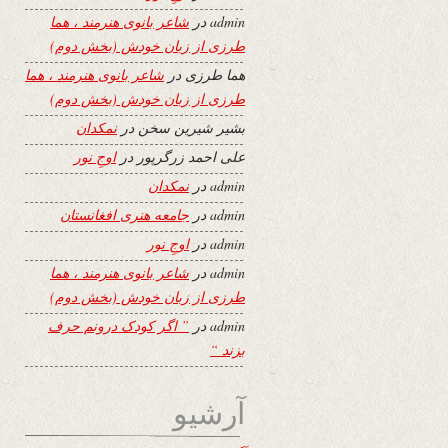
admin
در
شاعر بانوی هنرمند ، هما
طرزی از زبان خودش (بخش دوم)
هما طرزی
در
شاعر بانوی هنرمند ، هما
طرزی از زبان خودش (بخش دوم)
بشیر شیرین سخن
در
نمکدان
علی احمد زرگرپور
در
اوجِ نور
admin
در
نمکدان
admin
در
جامعه هنری افغانستان
admin
در
اوجِ نور
admin
در
شاعر بانوی هنرمند ، هما
طرزی از زبان خودش (بخش دوم)
admin
در
” اگر کودک درونم حرف
بزند “
آرشیو