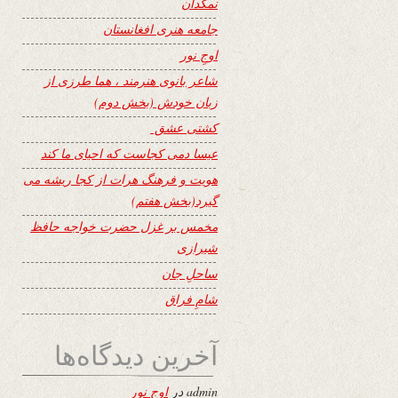
نمکدان
جامعه هنری افغانستان
اوجِ نور
شاعر بانوی هنرمند ، هما طرزی از
زبان خودش (بخش دوم)
کشتی عشق
عیسا دمی کجاست که احیای ما کند
هویت و فرهنگ هرات از کجا ریشه می
گیرد(بخش هفتم)
مخمس بر غزل حضرت خواجه حافظ
شیرازی
ساحلِ جان
شامِ فراق
آخرین دیدگاه‌ها
admin
در
اوجِ نور