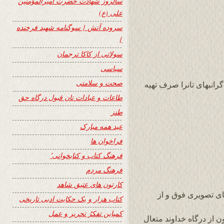
سالروز شهادت حضرت امیرالمؤمنین
علی (ع)
سروده آتش { سوگنامه شهید فرخنده
}
سولاتی از کاکا ترجمان
سیاسی
صحت و سلامتی
رانبهای تانرا صرف تهیه
طاعات و عبادات تان قبول درگاه حق
طنز
عید همه مبارک
فراخوان ها
فرهنگ کتاب و کتابخوانی٬
فرهنگ مردم
کارتون های عتیق شاهد
ی تصویری فوق و از
کتاب هزار و یک حکایت ادبی تاریخی
کمپاین تفکرُ تحریر و عمل
 از درگاه خداوند متعال