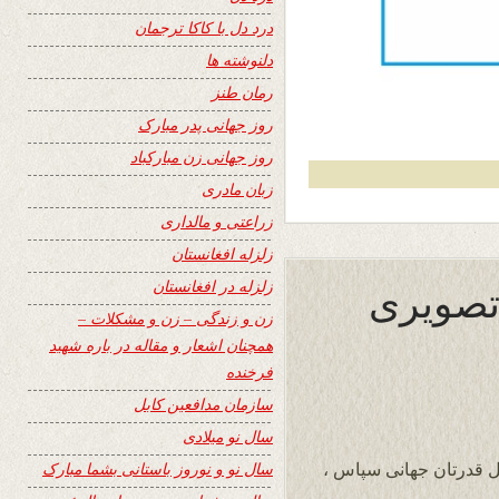
درد دل با کاکا ترجمان
دلنوشته ها
رمان طنز
روز جهانی پدر مبارک
روز جهانی زن مبارکباد
زبان مادری
زراعتی و مالداری
زلزله افغانستان
 تصویرى
زلزله در افغانستان
زن و زندگی – زن و مشکلات –
همچنان اشعار و مقاله در باره شهید
فرخنده
سازمان مدافعین کابل
سال نو میلادی
سال نو و نوروز باستانی بشما مبارک
ل قدرتان جهانی سپاس ،