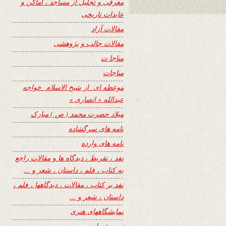
معرفی و تجلیل از مساجد ، اماکن و
عابدات تاریخی
مقالات آزاد
مقالات جالب و پژوهشی
مناجا ت
مناجات
موعظه ای از شیخ الاسلام خواجه
عبدالله « انصاری »
میلاد حضرت محمد ( ص ) مبارک
نامه های سرگشاده
نامه های وارده
نفد ، تقریظ ، دیدگاه ها و مقالات راجع
به کتاب ، فلم ، داستان ، شعر و …
نفد بر کتاب ، مقالات ، دیدگاهها ، فلم ،
داستان ، شعر و …
نمایشگاههای هنری
نیمه شعبان