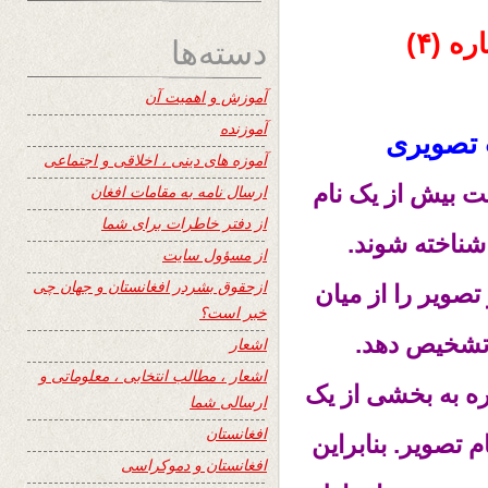
 (۴)
دسته‌ها
آموزش و اهمیت آن
آموزنده
 تصویری
آموزه های دینی ، اخلاقی و اجتماعی
ت بیش از یک نام
ارسال نامه به مقامات افغان
از دفتر خاطرات برای شما
 شناخته شوند.
از مسؤول سایت
ازحقوق بشردر افغانستان و جهان چی
تصویر را از میان
خبر است؟
تشخیص دهد.
اشعار
اشعار ، مطالب انتخابی ، معلوماتی و
ه به بخشی از یک
ارسالی شما
افغانستان
 تصویر. بنابراین
افغانستان و دموکراسی