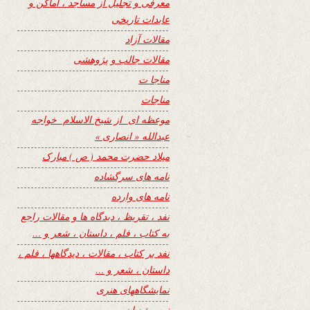
معرفی و تجلیل از مساجد ، اماکن و
عابدات تاریخی
مقالات آزاد
مقالات جالب و پژوهشی
مناجا ت
مناجات
موعظه ای از شیخ الاسلام خواجه
عبدالله « انصاری »
میلاد حضرت محمد ( ص ) مبارک
نامه های سرگشاده
نامه های وارده
نفد ، تقریظ ، دیدگاه ها و مقالات راجع
به کتاب ، فلم ، داستان ، شعر و …
نفد بر کتاب ، مقالات ، دیدگاهها ، فلم ،
داستان ، شعر و …
نمایشگاههای هنری
نیمه شعبان