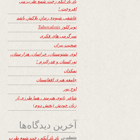
یاد باد آنکه رخت شمع طرب می
افروخت !
عاشقی شیوهء رندانِ بلاکش باشد
توبرکلوز Tuberculosis
سرگرمی های فکری
صحبت پیران
لوی پشتونستان، خراسان، هزارستان،
تورکستان و فدرالیزم !
نمکدان
جامعه هنری افغانستان
اوجِ نور
شاعر بانوی هنرمند ، هما طرزی از
زبان خودش (بخش دوم)
آخرین دیدگاه‌ها
admin
در
یاد باد آنکه رخت شمع طرب