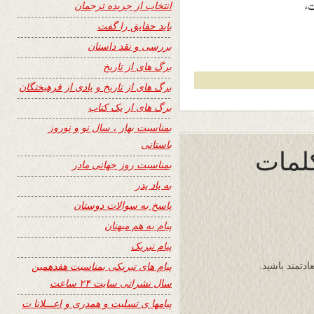
انتخاب از جریده ترجمان
باید حقایق را گفت
بررسی و نقد داستان
برگ های از تاریخ
برگ های از تاریخ و یادی از فرهیختگان
برگ های از یک کتاب
بمناسبت بهار ، سال نو و نوروز
باستانی
کلمات
بمناسبت روز جهانی مادر
به یاد پدر
پاسخ به سوالات دوستان
پیام به هم میهنان
پیام تبریک
پیام های تبریکی بمناسبت هفدهمین
دتمند باشید.
سال نشراتی سایت ۲۴ ساعت
پیامها ی تسلیت و همدری و اعـــلانا ت