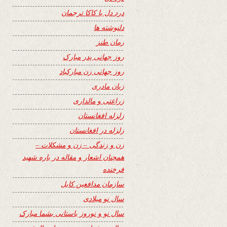
درد دل با کاکا ترجمان
دلنوشته ها
رمان طنز
روز جهانی پدر مبارک
روز جهانی زن مبارکباد
زبان مادری
زراعتی و مالداری
زلزله افغانستان
زلزله در افغانستان
زن و زندگی – زن و مشکلات –
همچنان اشعار و مقاله در باره شهید
فرخنده
سازمان مدافعین کابل
سال نو میلادی
سال نو و نوروز باستانی بشما مبارک