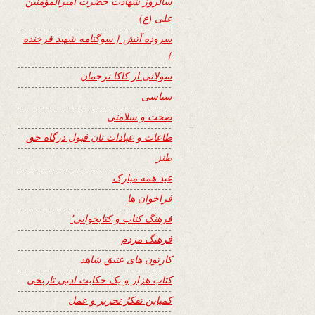
سالروز شهادت حضرت امیرالمؤمنین
علی (ع)
سروده آتش { سوگنامه شهید فرخنده
}
سولاتی از کاکا ترجمان
سیاسی
صحت و سلامتی
طاعات و عبادات تان قبول درگاه حق
طنز
عید همه مبارک
فراخوان ها
فرهنگ کتاب و کتابخوانی٬
فرهنگ مردم
کارتون های عتیق شاهد
کتاب هزار و یک حکایت ادبی تاریخی
کمپاین تفکرُ تحریر و عمل