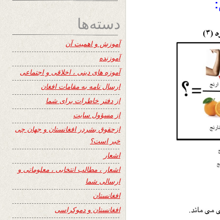
دسته‌ها
آموزش و اهمیت آن
آموزنده
آموزه های دینی ، اخلاقی و اجتماعی
ارسال نامه به مقامات افغان
از دفتر خاطرات برای شما
از مسؤول سایت
ازحقوق بشردر افغانستان و جهان چی
خبر است؟
اشعار
اشعار ، مطالب انتخابی ، معلوماتی و
ارسالی شما
افغانستان
افغانستان و دموکراسی