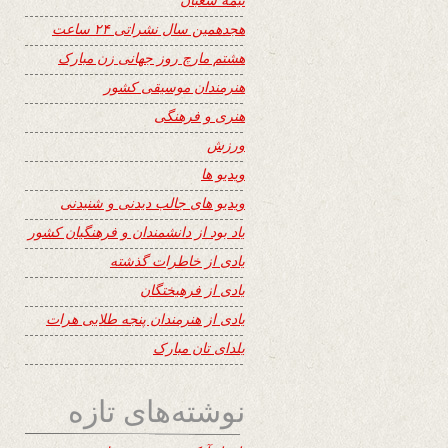
هجدهمین سال نشراتی ۲۴ ساعت
هشتم مارچ روز جهانی زن مبارک
هنرمندان موسیقی کشور
هنری و فرهنگی
ورزش
ویدیو ها
ویدیو های جالب دیدنی و شنیدنی
یاد بود از دانشمندان و فرهنگیان کشور
یادی از خاطرات گذشته
یادی از فرهیختگان
یادی از هنرمندان پنجه طلایی هرات
یلدای تان مبارک
نوشته‌های تازه