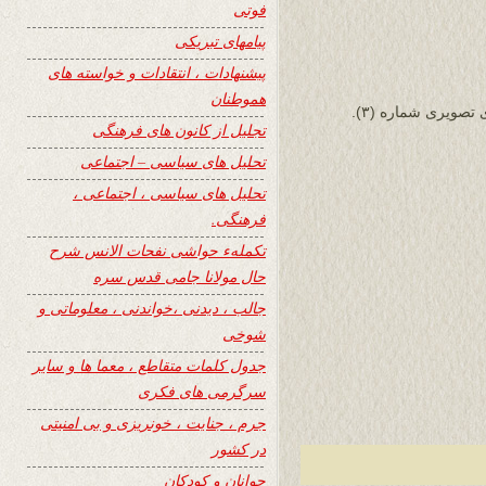
فوتی
پیامهای تبریکی
پیشنهادات ، انتقادات و خواسته های
هموطنان
صویری شماره (۳).
تجلیل از کانون های فرهنگی
تحلیل های سیاسی – اجتماعی
تحلیل های سیاسی ، اجتماعی ،
فرهنگی.
تکملهء حواشی نفحات الانس شرح
حال مولانا جامی قدس سره
جالب ، دیدنی ،خواندنی ، معلوماتی و
شوخی
جدول کلمات متقاطع ، معما ها و سایر
سرگرمی های فکری
جرم ، جنایت ، خونریزی و بی امنیتی
در کشور
جوانان و کودکان