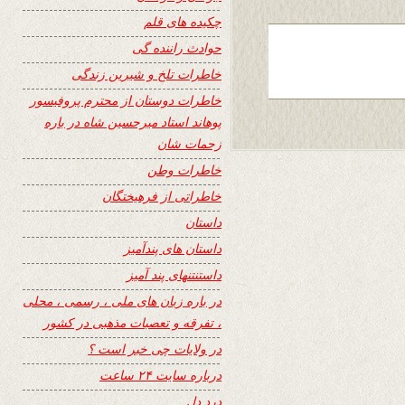
چکیده های قلم
حوادث راننده گی
خاطرات تلخ و شیرین زندگی
خاطرات دوستان از محترم پروفیسور
پوهاند استاد میرحسین شاه در باره
زحمات شان
خاطرات وطن
خاطراتی از فرهیختگان
داستان
داستان های پندآمیز
داستنتنهای پند آمیز
در باره زبان های ملی ، رسمی ، محلی
، تفرقه و تعصبات مذهبی در کشور
در ولایات چی خبر است ؟
درباره سایت ۲۴ ساعت
درد دل