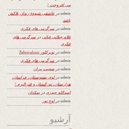
می افروخت !
admin
در
عاشقی شیوهء رندانِ بلاکش
باشد
admin
در
سرگرمی های فکری
غلام جیلانی غیاثی
در
سرگرمی های
فکری
admin
در
توبرکلوز Tuberculosis
admin
در
سرگرمی های فکری
admin
در
صحبت پیران
admin
در
لوی پشتونستان، خراسان،
هزارستان، تورکستان و فدرالیزم !
اسدالله حیدری
در
نمکدان
admin
در
اوجِ نور
آرشیو