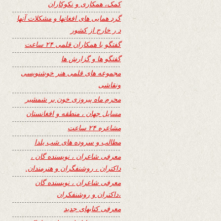
کمک، همکاری و نکوکاران
گرد همایی های افغانها و مشکلات آنها
د ر خارج از کشور
گفتگو با همکاران قلمی ۲۴ ساعت
گفتگو ها و گزارش ها
مجموعه های قلمی هنر خوشنویسی
ونقاشی
محرم ماه پیروزی خون بر شمشیر
مسایل جهان ، منطقه و افغانستان
مشاعره ۲۴ ساعت
مطالب و سروده های شب یلدا
معرفی شاعران ، نویسنده گان ،
داکتران ، روشنفگران و هنرمندان.
معرفی شاعران ، نویسنده گان
،داکتران و روشنفکران
معرفی کتابهای جدید