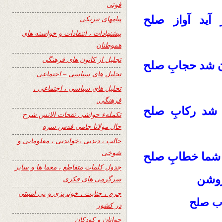
فوتی
 آید آواز صلح
پیامهای تبریکی
پیشنهادات ، انتقادات و خواسته های
هموطنان
تجلیل از کانون های فرهنگی
ن شد حجابِ صلح
تحلیل های سیاسی – اجتماعی
تحلیل های سیاسی ، اجتماعی ،
فرهنگی.
 شد رکابِ صلح
تکملهء حواشی نفحات الانس شرح
حال مولانا جامی قدس سره
جالب ، دیدنی ،خواندنی ، معلوماتی و
شوخی
نِ شما خطابِ صلح
جدول کلمات متقاطع ، معما ها و سایر
 روشن
سرگرمی های فکری
جرم ، جنایت ، خونریزی و بی امنیتی
اب
صلح
در کشور
جوانان و کودکان