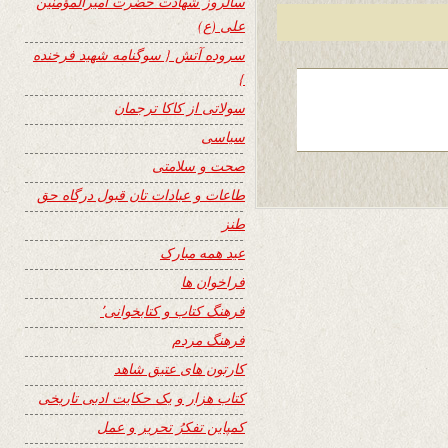
سالروز شهادت حضرت امیرالمؤمنین
علی (ع)
سروده آتش { سوگنامه شهید فرخنده
}
سولاتی از کاکا ترجمان
سیاسی
صحت و سلامتی
طاعات و عبادات تان قبول درگاه حق
طنز
عید همه مبارک
فراخوان ها
فرهنگ کتاب و کتابخوانی٬
فرهنگ مردم
کارتون های عتیق شاهد
کتاب هزار و یک حکایت ادبی تاریخی
کمپاین تفکرُ تحریر و عمل