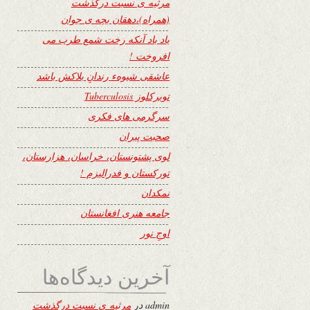
مرثیه ی نسبت درگذشت
(همراه)،دهقان بچه ی جوان
یاد باد آنکه رخت شمع طرب می
افروخت !
عاشقی شیوهء رندانِ بلاکش باشد
توبرکلوز Tuberculosis
سرگرمی های فکری
صحبت پیران
لوی پشتونستان، خراسان، هزارستان،
تورکستان و فدرالیزم !
نمکدان
جامعه هنری افغانستان
اوجِ نور
آخرین دیدگاه‌ها
admin
در
مرثیه ی نسبت درگذشت