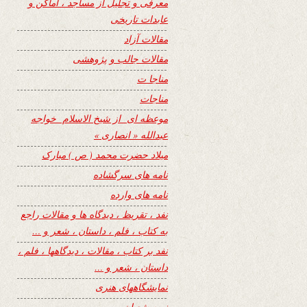
معرفی و تجلیل از مساجد ، اماکن و
عابدات تاریخی
مقالات آزاد
مقالات جالب و پژوهشی
مناجا ت
مناجات
موعظه ای از شیخ الاسلام خواجه
عبدالله « انصاری »
میلاد حضرت محمد ( ص ) مبارک
نامه های سرگشاده
نامه های وارده
نفد ، تقریظ ، دیدگاه ها و مقالات راجع
به کتاب ، فلم ، داستان ، شعر و …
نفد بر کتاب ، مقالات ، دیدگاهها ، فلم ،
داستان ، شعر و …
نمایشگاههای هنری
نیمه شعبان