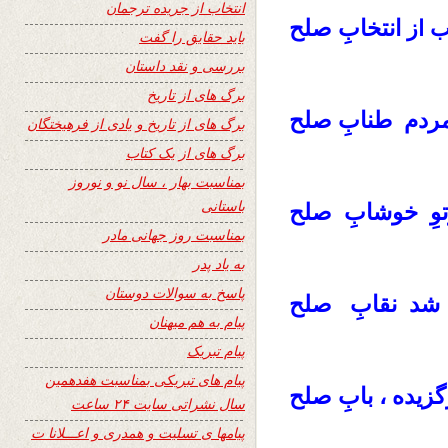
انتخاب از جریده ترجمان
انتخابِ صلح
 از
باید حقایق را گفت
بررسی و نقد داستان
برگ های از تاریخ
 مردم طنابِ صلح
برگ های از تاریخ و یادی از فرهیختگان
برگ های از یک کتاب
بمناسبت بهار ، سال نو و نوروز
باستانی
رتوِ خوشابِ صلح
بمناسبت روز جهانی مادر
به یاد پدر
پاسخ به سوالات دوستان
 شد نقابِ صلح
پیام به هم میهنان
پیام تبریک
پیام های تبریکی بمناسبت هفدهمین
گزیده ، بابِ صلح
سال نشراتی سایت ۲۴ ساعت
پیامها ی تسلیت و همدری و اعـــلانا ت