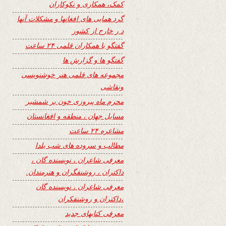
کمک، همکاری و نکوکاران
گرد همایی های افغانها و مشکلات آنها
د ر خارج از کشور
گفتگو با همکاران قلمی ۲۴ ساعت
گفتگو ها و گزارش ها
مجموعه های قلمی هنر خوشنویسی
ونقاشی
محرم ماه پیروزی خون بر شمشیر
مسایل جهان ، منطقه و افغانستان
مشاعره ۲۴ ساعت
مطالب و سروده های شب یلدا
معرفی شاعران ، نویسنده گان ،
داکتران ، روشنفگران و هنرمندان.
معرفی شاعران ، نویسنده گان
،داکتران و روشنفکران
معرفی کتابهای جدید