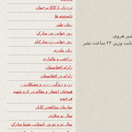
درد دل با کاکا ترجمان
دلنوشته ها
رمان طنز
روز جهانی پدر مبارک
یر هروی.
روز جهانی زن مبارکباد
نهایت از لطف شما که قصیده اینجانب را در سایت وزین ۲۴ ساعت نشر
زبان مادری
زراعتی و مالداری
زلزله افغانستان
زلزله در افغانستان
زن و زندگی – زن و مشکلات –
همچنان اشعار و مقاله در باره شهید
فرخنده
سازمان مدافعین کابل
سال نو میلادی
سال نو و نوروز باستانی بشما مبارک