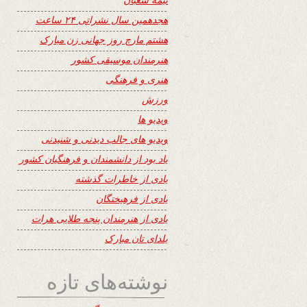
هجدهمین سال نشراتی ۲۴ ساعت
هشتم مارچ روز جهانی زن مبارک
هنرمندان موسیقی کشور
هنری و فرهنگی
ورزش
ویدیو ها
ویدیو های جالب دیدنی و شنیدنی
یاد بود از دانشمندان و فرهنگیان کشور
یادی از خاطرات گذشته
یادی از فرهیختگان
یادی از هنرمندان پنجه طلایی هرات
یلدای تان مبارک
نوشته‌های تازه