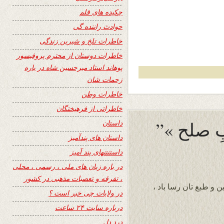
چکیده های قلم
حوادث راننده گی
خاطرات تلخ و شیرین زندگی
خاطرات دوستان از محترم پروفیسور
پوهاند استاد میرحسین شاه در باره
زحمات شان
خاطرات وطن
خاطراتی از فرهیختگان
داستان
داستان های پندآمیز
داستنتنهای پند آمیز
در باره زبان های ملی ، رسمی ، محلی
، تفرقه و تعصبات مذهبی در کشور
 و طبع تان رسا باد ،
در ولایات چی خبر است ؟
درباره سایت ۲۴ ساعت
درد دل