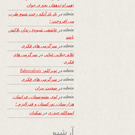
(همراه)،دهقان بچه ی جوان
admin
در
یاد باد آنکه رخت شمع طرب
می افروخت !
admin
در
عاشقی شیوهء رندانِ بلاکش
باشد
admin
در
سرگرمی های فکری
غلام جیلانی غیاثی
در
سرگرمی های
فکری
admin
در
توبرکلوز Tuberculosis
admin
در
سرگرمی های فکری
admin
در
صحبت پیران
admin
در
لوی پشتونستان، خراسان،
هزارستان، تورکستان و فدرالیزم !
اسدالله حیدری
در
نمکدان
آرشیو