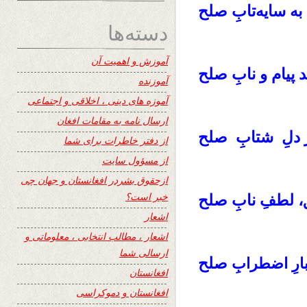
 به سایه‌تابِ صلح
دسته‌ها
آموزش و اهمیت آن
 پیام و نابِ صلح
آموزنده
آموزه های دینی ، اخلاقی و اجتماعی
ارسال نامه به مقامات افغان
در دلِ شتابِ صلح
از دفتر خاطرات برای شما
از مسؤول سایت
ازحقوق بشردر افغانستان و جهان چی
خبر است؟
، لطفِ نابِ صلح
اشعار
اشعار ، مطالب انتخابی ، معلوماتی و
ارسالی شما
صلح
رِ اضطرابِ
افغانستان
افغانستان و دموکراسی