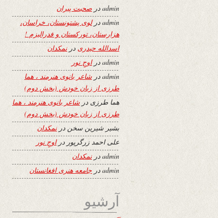
admin
در
صحبت پیران
admin
در
لوی پشتونستان، خراسان،
هزارستان، تورکستان و فدرالیزم !
اسدالله حیدری
در
نمکدان
admin
در
اوجِ نور
admin
در
شاعر بانوی هنرمند ، هما
طرزی از زبان خودش (بخش دوم)
هما طرزی
در
شاعر بانوی هنرمند ، هما
طرزی از زبان خودش (بخش دوم)
بشیر شیرین سخن
در
نمکدان
علی احمد زرگرپور
در
اوجِ نور
admin
در
نمکدان
admin
در
جامعه هنری افغانستان
آرشیو