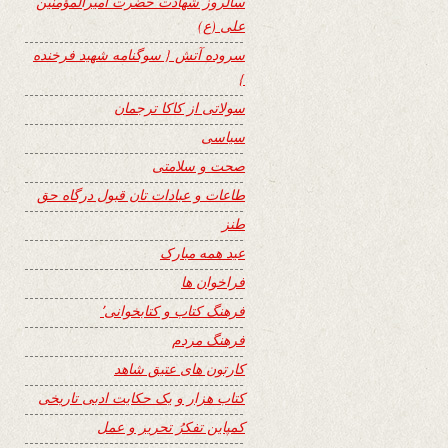
سالروز شهادت حضرت امیرالمؤمنین
علی (ع)
سروده آتش { سوگنامه شهید فرخنده
}
سولاتی از کاکا ترجمان
سیاسی
صحت و سلامتی
طاعات و عبادات تان قبول درگاه حق
طنز
عید همه مبارک
فراخوان ها
فرهنگ کتاب و کتابخوانی٬
فرهنگ مردم
کارتون های عتیق شاهد
کتاب هزار و یک حکایت ادبی تاریخی
کمپاین تفکرُ تحریر و عمل