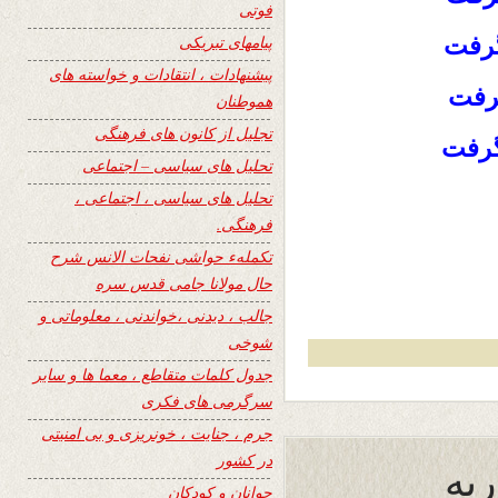
فوتی
گرفت
پیامهای تبریکی
پیشنهادات ، انتقادات و خواسته های
رفت
هموطنان
تجلیل از کانون های فرهنگی
گرفت
تحلیل های سیاسی – اجتماعی
تحلیل های سیاسی ، اجتماعی ،
فرهنگی.
تکملهء حواشی نفحات الانس شرح
حال مولانا جامی قدس سره
جالب ، دیدنی ،خواندنی ، معلوماتی و
شوخی
جدول کلمات متقاطع ، معما ها و سایر
سرگرمی های فکری
جرم ، جنایت ، خونریزی و بی امنیتی
در کشور
یه
جوانان و کودکان