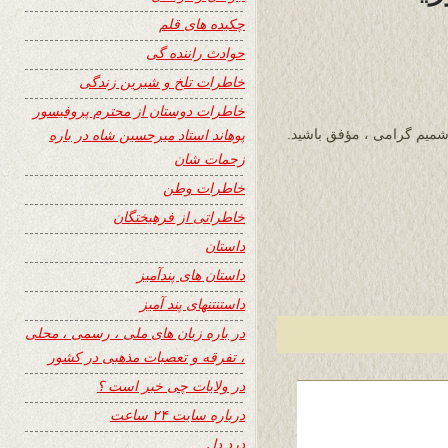
چکیده های قلم
حوادث راننده گی
خاطرات تلخ و شیرین زندگی
خاطرات دوستان از محترم پروفیسور
پوهاند استاد میرحسین شاه در باره
و شمیم گرامی ، مؤفق باشید.
زحمات شان
خاطرات وطن
خاطراتی از فرهیختگان
داستان
داستان های پندآمیز
داستنتنهای پند آمیز
در باره زبان های ملی ، رسمی ، محلی
، تفرقه و تعصبات مذهبی در کشور
در ولایات چی خبر است ؟
درباره سایت ۲۴ ساعت
درد دل