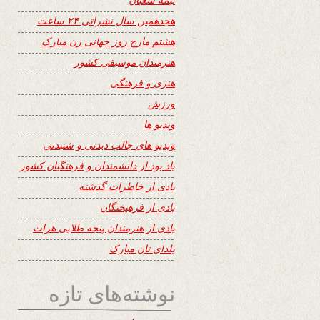
هجدهمین سال نشراتی ۲۴ ساعت
هشتم مارچ روز جهانی زن مبارک
هنرمندان موسیقی کشور
هنری و فرهنگی
ورزش
ویدیو ها
ویدیو های جالب دیدنی و شنیدنی
یاد بود از دانشمندان و فرهنگیان کشور
یادی از خاطرات گذشته
یادی از فرهیختگان
یادی از هنرمندان پنجه طلایی هرات
یلدای تان مبارک
نوشته‌های تازه