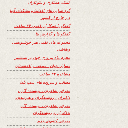
کمک، همکاری و نکوکاران
گرد همایی های افغانها و مشکلات آنها
د ر خارج از کشور
گفتگو با همکاران قلمی ۲۴ ساعت
گفتگو ها و گزارش ها
مجموعه های قلمی هنر خوشنویسی
ونقاشی
محرم ماه پیروزی خون بر شمشیر
مسایل جهان ، منطقه و افغانستان
مشاعره ۲۴ ساعت
مطالب و سروده های شب یلدا
معرفی شاعران ، نویسنده گان ،
داکتران ، روشنفگران و هنرمندان.
معرفی شاعران ، نویسنده گان
،داکتران و روشنفکران
معرفی کتابهای جدید