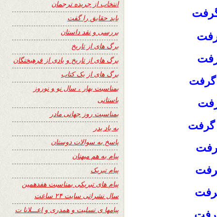
انتخاب از جریده ترجمان
گرفت
باید حقایق را گفت
بررسی و نقد داستان
گرفت
برگ های از تاریخ
گرفت
برگ های از تاریخ و یادی از فرهیختگان
برگ های از یک کتاب
گرفت
بمناسبت بهار ، سال نو و نوروز
باستانی
رفت
بمناسبت روز جهانی مادر
 گرفت
به یاد پدر
پاسخ به سوالات دوستان
گرفت
پیام به هم میهنان
رفت
پیام تبریک
پیام های تبریکی بمناسبت هفدهمین
گرفت
سال نشراتی سایت ۲۴ ساعت
پیامها ی تسلیت و همدری و اعـــلانا ت
رفت