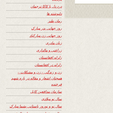
درد دل با کاکا ترجمان
دلنوشته ها
رمان طنز
روز جهانی پدر مبارک
روز جهانی زن مبارکباد
زبان مادری
زراعتی و مالداری
زلزله افغانستان
زلزله در افغانستان
زن و زندگی – زن و مشکلات –
همچنان اشعار و مقاله در باره شهید
فرخنده
سازمان مدافعین کابل
سال نو میلادی
سال نو و نوروز باستانی بشما مبارک