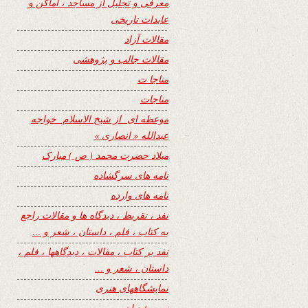
معرفی و تجلیل از مساجد ، اماکن و
عابدات تاریخی
مقالات آزاد
مقالات جالب و پژوهشی
مناجا ت
مناجات
موعظه ای از شیخ الاسلام خواجه
عبدالله « انصاری »
میلاد حضرت محمد ( ص ) مبارک
نامه های سرگشاده
نامه های وارده
نفد ، تقریظ ، دیدگاه ها و مقالات راجع
به کتاب ، فلم ، داستان ، شعر و …
نفد بر کتاب ، مقالات ، دیدگاهها ، فلم ،
داستان ، شعر و …
نمایشگاههای هنری
نیمه شعبان