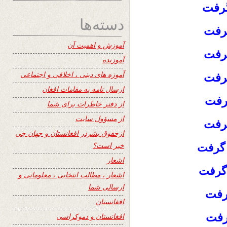
گرفت
دسته‌ها
گرفت
آموزش و اهمیت آن
گرفت
آموزنده
آموزه های دینی ، اخلاقی و اجتماعی
رفت
ارسال نامه به مقامات افغان
رفت
از دفتر خاطرات برای شما
از مسؤول سایت
گرفت
ازحقوق بشردر افغانستان و جهان چی
خبر است؟
گرفت
اشعار
گرفت
اشعار ، مطالب انتخابی ، معلوماتی و
ارسالی شما
گرفت
افغانستان
گرفت
افغانستان و دموکراسی