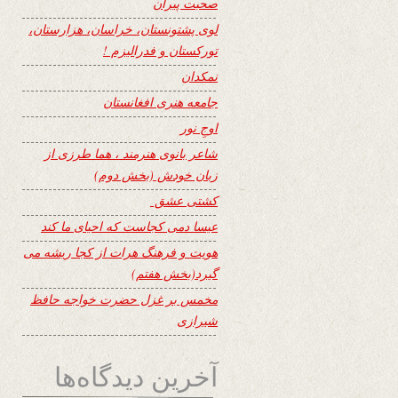
صحبت پیران
لوی پشتونستان، خراسان، هزارستان،
تورکستان و فدرالیزم !
نمکدان
جامعه هنری افغانستان
اوجِ نور
شاعر بانوی هنرمند ، هما طرزی از
زبان خودش (بخش دوم)
کشتی عشق
عیسا دمی کجاست که احیای ما کند
هویت و فرهنگ هرات از کجا ریشه می
گیرد(بخش هفتم)
مخمس بر غزل حضرت خواجه حافظ
شیرازی
آخرین دیدگاه‌ها