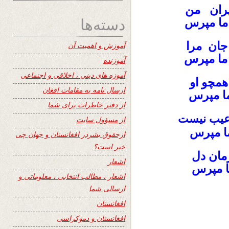
یران من
دسته‌ها
ما مپرس
ان مرا
آموزش و اهمیت آن
ما مپرس
آموزنده
آموزه های دینی ، اخلاقی و اجتماعی
همچو او
ارسال نامه به مقامات افغان
ما مپرس
از دفتر خاطرات برای شما
یب نیست
از مسؤول سایت
ا مپرس
ازحقوق بشردر افغانستان و جهان چی
خبر است؟
رمان دل
اشعار
ا مپرس
اشعار ، مطالب انتخابی ، معلوماتی و
ارسالی شما
افغانستان
افغانستان و دموکراسی