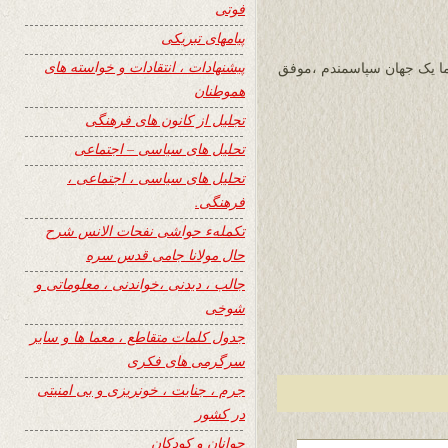
فوتی
پیامهای تبریکی
پیشنهادات ، انتقادات و خواسته های
ا یک جهان سپاسمندم ،موفق
هموطنان
تجلیل از کانون های فرهنگی
تحلیل های سیاسی – اجتماعی
تحلیل های سیاسی ، اجتماعی ،
فرهنگی.
تکملهء حواشی نفحات الانس شرح
حال مولانا جامی قدس سره
جالب ، دیدنی ،خواندنی ، معلوماتی و
شوخی
جدول کلمات متقاطع ، معما ها و سایر
سرگرمی های فکری
جرم ، جنایت ، خونریزی و بی امنیتی
در کشور
جوانان و کودکان