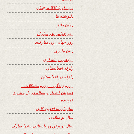
درد دل با کاکا ترجمان
دلنوشته ها
رمان طنز
روز جهانی پدر مبارک
روز جهانی زن مبارکباد
زبان مادری
زراعتی و مالداری
زلزله افغانستان
زلزله در افغانستان
زن و زندگی – زن و مشکلات –
همچنان اشعار و مقاله در باره شهید
فرخنده
سازمان مدافعین کابل
سال نو میلادی
سال نو و نوروز باستانی بشما مبارک