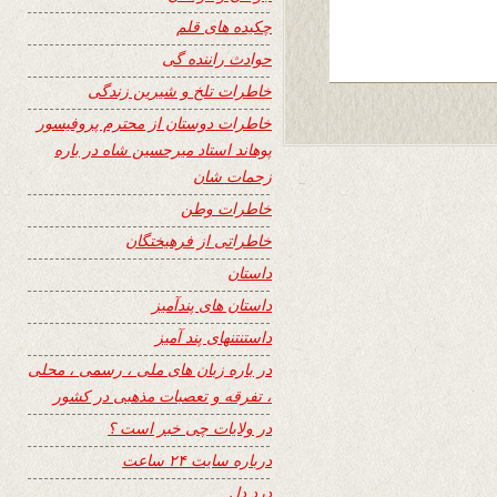
چکیده های قلم
حوادث راننده گی
خاطرات تلخ و شیرین زندگی
خاطرات دوستان از محترم پروفیسور
پوهاند استاد میرحسین شاه در باره
زحمات شان
خاطرات وطن
خاطراتی از فرهیختگان
داستان
داستان های پندآمیز
داستنتنهای پند آمیز
در باره زبان های ملی ، رسمی ، محلی
، تفرقه و تعصبات مذهبی در کشور
در ولایات چی خبر است ؟
درباره سایت ۲۴ ساعت
درد دل