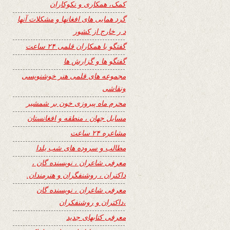
کمک، همکاری و نکوکاران
گرد همایی های افغانها و مشکلات آنها
د ر خارج از کشور
گفتگو با همکاران قلمی ۲۴ ساعت
گفتگو ها و گزارش ها
مجموعه های قلمی هنر خوشنویسی
ونقاشی
محرم ماه پیروزی خون بر شمشیر
مسایل جهان ، منطقه و افغانستان
مشاعره ۲۴ ساعت
مطالب و سروده های شب یلدا
معرفی شاعران ، نویسنده گان ،
داکتران ، روشنفگران و هنرمندان.
معرفی شاعران ، نویسنده گان
،داکتران و روشنفکران
معرفی کتابهای جدید