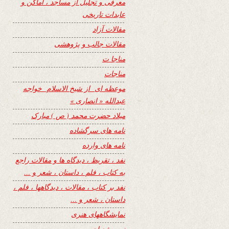
معرفی و تجلیل از مساجد ، اماکن و
عابدات تاریخی
مقالات آزاد
مقالات جالب و پژوهشی
مناجا ت
مناجات
موعظه ای از شیخ الاسلام خواجه
عبدالله « انصاری »
میلاد حضرت محمد ( ص ) مبارک
نامه های سرگشاده
نامه های وارده
نفد ، تقریظ ، دیدگاه ها و مقالات راجع
به کتاب ، فلم ، داستان ، شعر و …
نفد بر کتاب ، مقالات ، دیدگاهها ، فلم ،
داستان ، شعر و …
نمایشگاههای هنری
نیمه شعبان