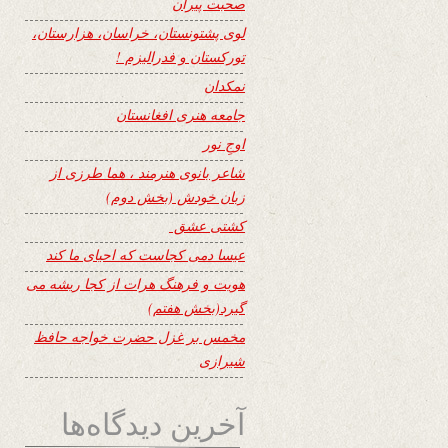
صحبت پیران
لوی پشتونستان، خراسان، هزارستان،
تورکستان و فدرالیزم !
نمکدان
جامعه هنری افغانستان
اوجِ نور
شاعر بانوی هنرمند ، هما طرزی از
زبان خودش (بخش دوم)
کشتی عشق
عیسا دمی کجاست که احیای ما کند
هویت و فرهنگ هرات از کجا ریشه می
گیرد(بخش هفتم)
مخمس بر غزل حضرت خواجه حافظ
شیرازی
آخرین دیدگاه‌ها