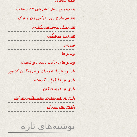
هجدهمین سال نشراتی ۲۴ ساعت
هشتم مارچ روز جهانی زن مبارک
هنرمندان موسیقی کشور
هنری و فرهنگی
ورزش
ویدیو ها
ویدیو های جالب دیدنی و شنیدنی
یاد بود از دانشمندان و فرهنگیان کشور
یادی از خاطرات گذشته
یادی از فرهیختگان
یادی از هنرمندان پنجه طلایی هرات
یلدای تان مبارک
نوشته‌های تازه