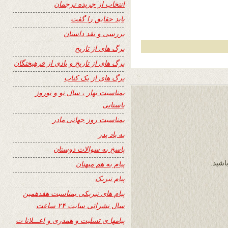
انتخاب از جریده ترجمان
باید حقایق را گفت
بررسی و نقد داستان
برگ های از تاریخ
برگ های از تاریخ و یادی از فرهیختگان
برگ های از یک کتاب
بمناسبت بهار ، سال نو و نوروز
باستانی
بمناسبت روز جهانی مادر
به یاد پدر
پاسخ به سوالات دوستان
اشید.
پیام به هم میهنان
پیام تبریک
پیام های تبریکی بمناسبت هفدهمین
سال نشراتی سایت ۲۴ ساعت
پیامها ی تسلیت و همدری و اعـــلانا ت