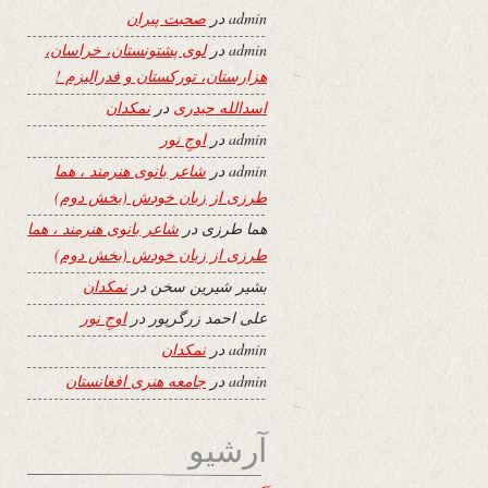
admin
در
صحبت پیران
admin
در
لوی پشتونستان، خراسان،
هزارستان، تورکستان و فدرالیزم !
اسدالله حیدری
در
نمکدان
admin
در
اوجِ نور
admin
در
شاعر بانوی هنرمند ، هما
طرزی از زبان خودش (بخش دوم)
هما طرزی
در
شاعر بانوی هنرمند ، هما
طرزی از زبان خودش (بخش دوم)
بشیر شیرین سخن
در
نمکدان
علی احمد زرگرپور
در
اوجِ نور
admin
در
نمکدان
admin
در
جامعه هنری افغانستان
آرشیو