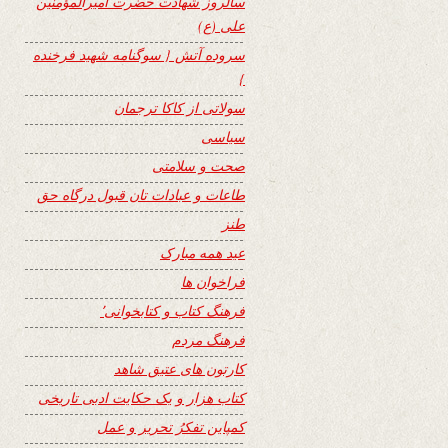
سالروز شهادت حضرت امیرالمؤمنین
علی (ع)
سروده آتش { سوگنامه شهید فرخنده
}
سولاتی از کاکا ترجمان
سیاسی
صحت و سلامتی
طاعات و عبادات تان قبول درگاه حق
طنز
عید همه مبارک
فراخوان ها
فرهنگ کتاب و کتابخوانی٬
فرهنگ مردم
کارتون های عتیق شاهد
کتاب هزار و یک حکایت ادبی تاریخی
کمپاین تفکرُ تحریر و عمل