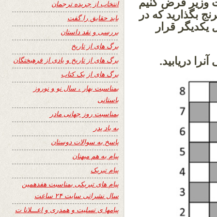
 وزیر فرض کنیم
انتخاب از جریده ترجمان
 بگذارید که در
باید حقایق را گفت
 یکدیگر قرار
بررسی و نقد داستان
برگ های از تاریخ
را دریابید.
برگ های از تاریخ و یادی از فرهیختگان
برگ های از یک کتاب
بمناسبت بهار ، سال نو و نوروز
باستانی
بمناسبت روز جهانی مادر
به یاد پدر
پاسخ به سوالات دوستان
پیام به هم میهنان
پیام تبریک
پیام های تبریکی بمناسبت هفدهمین
سال نشراتی سایت ۲۴ ساعت
پیامها ی تسلیت و همدری و اعـــلانا ت