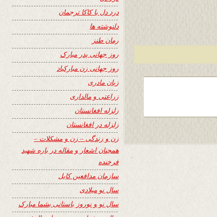
درد دل با کاکا ترجمان
دلنوشته ها
رمان طنز
روز جهانی پدر مبارک
روز جهانی زن مبارکباد
زبان مادری
زراعتی و مالداری
زلزله افغانستان
زلزله در افغانستان
زن و زندگی – زن و مشکلات –
همچنان اشعار و مقاله در باره شهید
فرخنده
سازمان مدافعین کابل
سال نو میلادی
سال نو و نوروز باستانی بشما مبارک