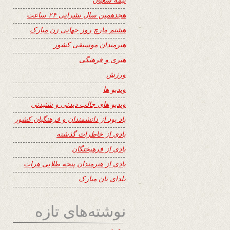
هجدهمین سال نشراتی ۲۴ ساعت
هشتم مارچ روز جهانی زن مبارک
هنرمندان موسیقی کشور
هنری و فرهنگی
ورزش
ویدیو ها
ویدیو های جالب دیدنی و شنیدنی
یاد بود از دانشمندان و فرهنگیان کشور
یادی از خاطرات گذشته
یادی از فرهیختگان
یادی از هنرمندان پنجه طلایی هرات
یلدای تان مبارک
نوشته‌های تازه