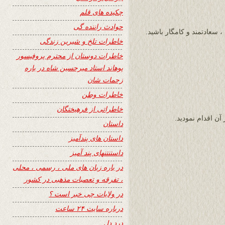
چکیده های قلم
حوادث راننده گی
 سعادتمند و کامگار باشید.
خاطرات تلخ و شیرین زندگی
خاطرات دوستان از محترم پروفیسور
پوهاند استاد میرحسین شاه در باره
زحمات شان
خاطرات وطن
خاطراتی از فرهیختگان
ن اقدام نمودید.
داستان
داستان های پندآمیز
داستنتنهای پند آمیز
در باره زبان های ملی ، رسمی ، محلی
، تفرقه و تعصبات مذهبی در کشور
در ولایات چی خبر است ؟
درباره سایت ۲۴ ساعت
درد دل