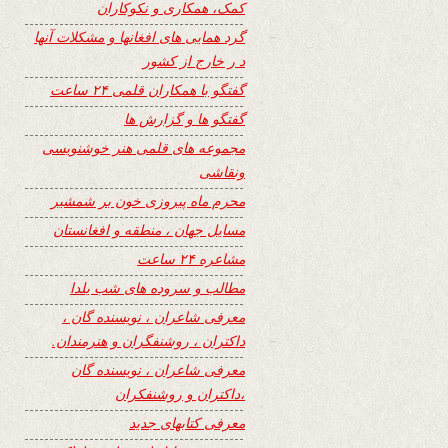
کمک، همکاری و نکوکاران
گرد همایی های افغانها و مشکلات آنها
د ر خارج از کشور
گفتگو با همکاران قلمی ۲۴ ساعت
گفتگو ها و گزارش ها
مجموعه های قلمی هنر خوشنویسی
ونقاشی
محرم ماه پیروزی خون بر شمشیر
مسایل جهان ، منطقه و افغانستان
مشاعره ۲۴ ساعت
مطالب و سروده های شب یلدا
معرفی شاعران ، نویسنده گان ،
داکتران ، روشنفگران و هنرمندان.
معرفی شاعران ، نویسنده گان
،داکتران و روشنفکران
معرفی کتابهای جدید