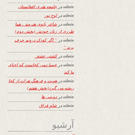
admin
در
جامعه هنری افغانستان
admin
در
اوجِ نور
admin
در
شاعر بانوی هنرمند ، هما
طرزی از زبان خودش (بخش دوم)
admin
در
” اگر کودک درونم حرف
بزند “
admin
در
کشتی عشق
admin
در
عیسا دمی کجاست که احیای
ما کند
admin
در
هویت و فرهنگ هرات از کجا
ریشه می گیرد(بخش هفتم)
admin
در
دوبیتی ها
admin
در
شامِ فراق
آرشیو