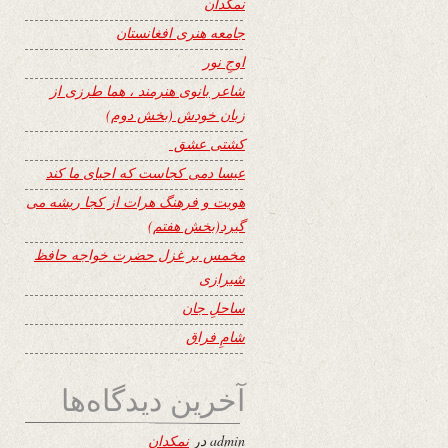
نمکدان
جامعه هنری افغانستان
اوجِ نور
شاعر بانوی هنرمند ، هما طرزی از
زبان خودش (بخش دوم)
کشتی عشق
عیسا دمی کجاست که احیای ما کند
هویت و فرهنگ هرات از کجا ریشه می
گیرد(بخش هفتم)
مخمس بر غزل حضرت خواجه حافظ
شیرازی
ساحلِ جان
شامِ فراق
آخرین دیدگاه‌ها
admin
در
نمکدان