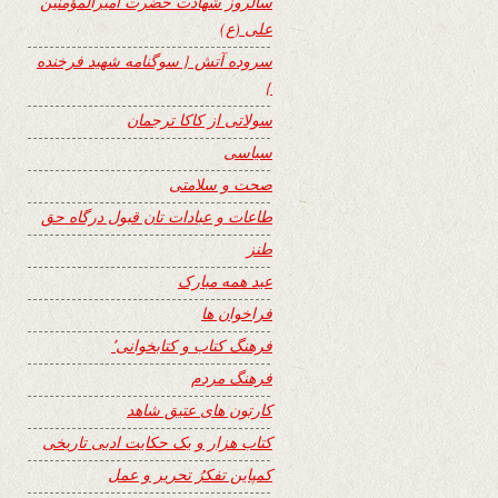
سالروز شهادت حضرت امیرالمؤمنین
علی (ع)
سروده آتش { سوگنامه شهید فرخنده
}
سولاتی از کاکا ترجمان
سیاسی
صحت و سلامتی
طاعات و عبادات تان قبول درگاه حق
طنز
عید همه مبارک
فراخوان ها
فرهنگ کتاب و کتابخوانی٬
فرهنگ مردم
کارتون های عتیق شاهد
کتاب هزار و یک حکایت ادبی تاریخی
کمپاین تفکرُ تحریر و عمل