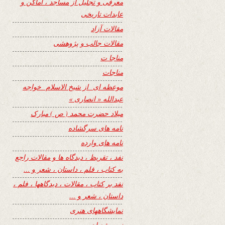
معرفی و تجلیل از مساجد ، اماکن و
عابدات تاریخی
مقالات آزاد
مقالات جالب و پژوهشی
مناجا ت
مناجات
موعظه ای از شیخ الاسلام خواجه
عبدالله « انصاری »
میلاد حضرت محمد ( ص ) مبارک
نامه های سرگشاده
نامه های وارده
نفد ، تقریظ ، دیدگاه ها و مقالات راجع
به کتاب ، فلم ، داستان ، شعر و …
نفد بر کتاب ، مقالات ، دیدگاهها ، فلم ،
داستان ، شعر و …
نمایشگاههای هنری
نیمه شعبان