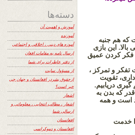
دسته‌ها
آموزش و اهمیت آن
آموزنده
که هم جنبه
آموزه های دینی ، اخلاقی و اجتماعی
الا. این بازى
ارسال نامه به مقامات افغان
 فکر کردن عمیق
از دفتر خاطرات برای شما
تفکر و تمرکز ،
از مسؤول سایت
ارى، تقویت
ازحقوق بشردر افغانستان و جهان چی
گیری دریابیم.
خبر است؟
ر که بدن به
اشعار
د است و همه
اشعار ، مطالب انتخابی ، معلوماتی و
ارسالی شما
افغانستان
ا خدمت
افغانستان و دموکراسی