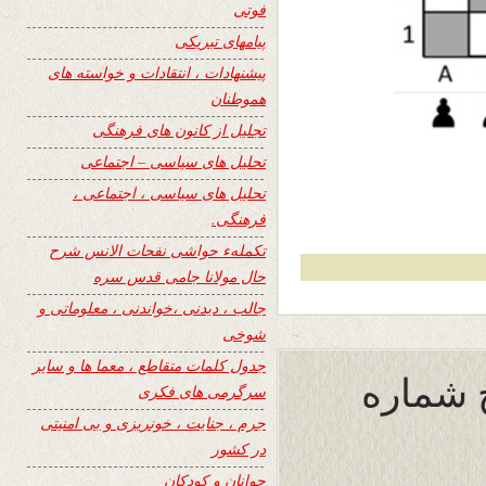
فوتی
پیامهای تبریکی
پیشنهادات ، انتقادات و خواسته های
هموطنان
تجلیل از کانون های فرهنگی
تحلیل های سیاسی – اجتماعی
تحلیل های سیاسی ، اجتماعی ،
فرهنگی.
تکملهء حواشی نفحات الانس شرح
حال مولانا جامی قدس سره
جالب ، دیدنی ،خواندنی ، معلوماتی و
شوخی
جدول کلمات متقاطع ، معما ها و سایر
 شماره
سرگرمی های فکری
جرم ، جنایت ، خونریزی و بی امنیتی
در کشور
جوانان و کودکان