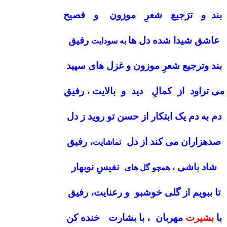
بند و ترَجیع شعرِ موزون و فصیح
عاشق شیدا شده دل ها
رفیق
به سودایت
بند وترجیع شعرِ موزون و غزل های سپید
می تراود از کمالِ دید و بالایت ، رفیق
دم به دم یک ابتکار از حسن تو روید ز دل
صدهزاران می کند از دل
، رفیق
تماشایت
شاد باشی ،
نفیسِ نوبهار
همچو گل های
تا ببویم از گلی خوشبو و رعنایت، رفیق
با
بشیرت
مهربان ، با بشارت خنده کن