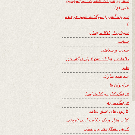
سالروز شهادت حضرت امیرالمؤمنین
علی (ع)
سروده آتش { سوگنامه شهید فرخنده
}
سولاتی از کاکا ترجمان
سیاسی
صحت و سلامتی
طاعات و عبادات تان قبول درگاه حق
طنز
عید همه مبارک
فراخوان ها
فرهنگ کتاب و کتابخوانی٬
فرهنگ مردم
کارتون های عتیق شاهد
کتاب هزار و یک حکایت ادبی تاریخی
کمپاین تفکرُ تحریر و عمل