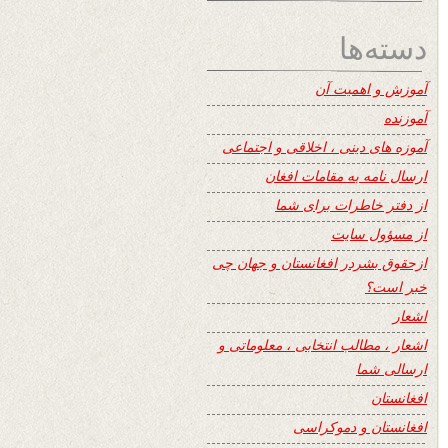
دسته‌ها
آموزش و اهمیت آن
آموزنده
آموزه های دینی ، اخلاقی و اجتماعی
ارسال نامه به مقامات افغان
از دفتر خاطرات برای شما
از مسؤول سایت
ازحقوق بشردر افغانستان و جهان چی
خبر است؟
اشعار
اشعار ، مطالب انتخابی ، معلوماتی و
ارسالی شما
افغانستان
افغانستان و دموکراسی