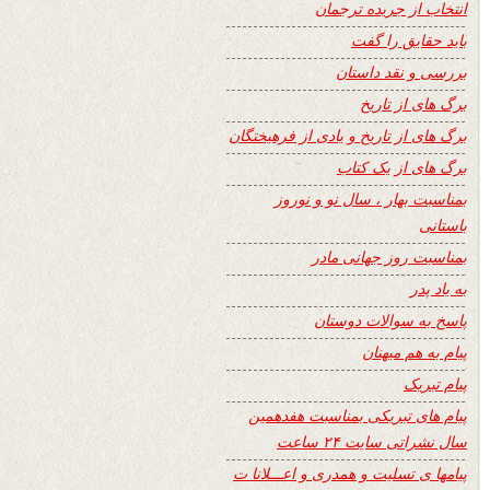
انتخاب از جریده ترجمان
باید حقایق را گفت
بررسی و نقد داستان
برگ های از تاریخ
برگ های از تاریخ و یادی از فرهیختگان
برگ های از یک کتاب
بمناسبت بهار ، سال نو و نوروز
باستانی
بمناسبت روز جهانی مادر
به یاد پدر
پاسخ به سوالات دوستان
پیام به هم میهنان
پیام تبریک
پیام های تبریکی بمناسبت هفدهمین
سال نشراتی سایت ۲۴ ساعت
پیامها ی تسلیت و همدری و اعـــلانا ت