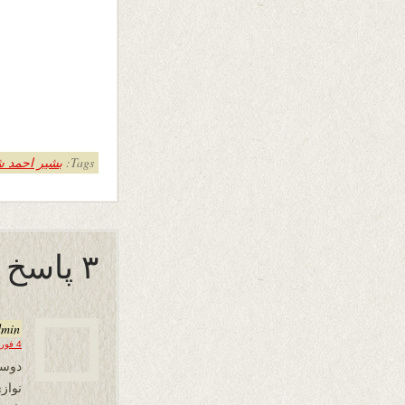
Tags:
بشیر احمد 
۳ پاسخ به “شاعر”
dmin
4 فوریه 2026 در 14:30
دوست
نواز