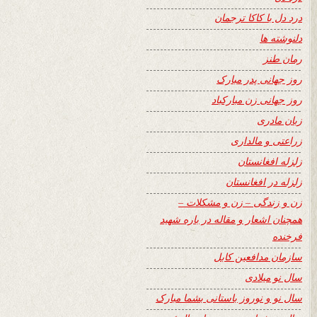
درد دل با کاکا ترجمان
دلنوشته ها
رمان طنز
روز جهانی پدر مبارک
روز جهانی زن مبارکباد
زبان مادری
زراعتی و مالداری
زلزله افغانستان
زلزله در افغانستان
زن و زندگی – زن و مشکلات –
همچنان اشعار و مقاله در باره شهید
فرخنده
سازمان مدافعین کابل
سال نو میلادی
سال نو و نوروز باستانی بشما مبارک