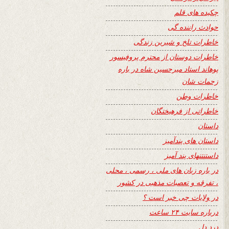
چکیده های قلم
حوادث راننده گی
خاطرات تلخ و شیرین زندگی
خاطرات دوستان از محترم پروفیسور
پوهاند استاد میرحسین شاه در باره
زحمات شان
خاطرات وطن
خاطراتی از فرهیختگان
داستان
داستان های پندآمیز
داستنتنهای پند آمیز
در باره زبان های ملی ، رسمی ، محلی
، تفرقه و تعصبات مذهبی در کشور
در ولایات چی خبر است ؟
درباره سایت ۲۴ ساعت
درد دل