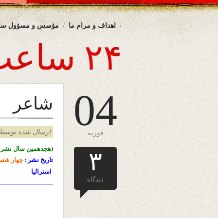
اهداف و مرام ما
مؤسس و مسؤول سا
۲۴ ساعت
04
شاعر
ارسال شده توسط admin د
فوریه
(
هجدهمین سال نشرا
۳
تاریخ نشر :
چهار شنب
استرالیا
دیدگاه
————————-