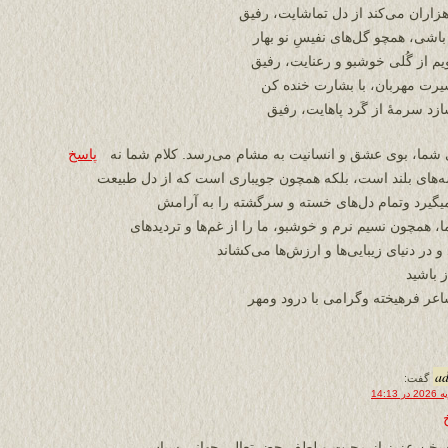
زاران می‌کند از دل تماشایت، رفیق
باشی، همچو گل‌های نفیسِ نو بهار
ویم از گُلی خوشبو و رعنایت، رفیق
شیرت مهربان، با بشارت خنده کن
ازد سرمهٔ از گَرد پاهایت، رفیق
ی شما، بوی عشق و انسانیت به مشام می‌رسد. کلام شما نه
پاسخ
دیشه‌های بلند است، بلکه همچون جویباری است که از دل طبیعت
یرد وتمام دل‌های خسته و سرگشته را به آرامش
 همچون نسیم نرم و خوشبو، ما را از غم‌ها و تردیدهای
 در دنیای زیبایی‌ها و ارزش‌ها می‌کشاند
 باشید
عر فرهیخته وگرامی با درود ومهر
a
گفت:
سخن عزیز از محبت و لطف حضرتعالی جهانی سپاس ،