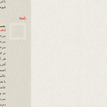
باع
قیوم
پاسخ
بشی
4 فوریه 2026 در 17:01
مرحب
مرحبا
مرحب
بر ق
هر ک
آفری
اصطل
عالم
با ه
عاشق
بند 
می‌تر
دم‌به