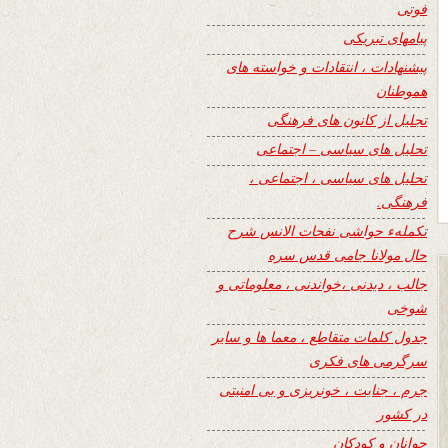
فوتی
پیامهای تبریکی
پیشنهادات ، انتقادات و خواسته های
هموطنان
تجلیل از کانون های فرهنگی
تحلیل های سیاسی – اجتماعی
تحلیل های سیاسی ، اجتماعی ،
فرهنگی.
تکملهء حواشی نفحات الانس شرح
حال مولانا جامی قدس سره
جالب ، دیدنی ،خواندنی ، معلوماتی و
شوخی
جدول کلمات متقاطع ، معما ها و سایر
سرگرمی های فکری
جرم ، جنایت ، خونریزی و بی امنیتی
در کشور
جوانان و کودکان