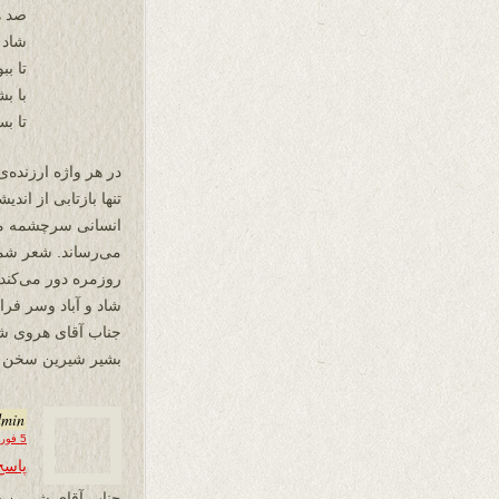
صد ه
شاد 
تا بب
با ب
تا بس
در هر واژه ارزنده‌
تنها بازتابی از ان
انسانی سرچشمه میگ
می‌رساند. شعر شما،
روزمره دور می‌کند و
شاد و آباد وسر فراز
جناب آقای هروی شا
بشیر شیرین سخن
dmin
5 فوریه 2026 در 14:13
پاسخ
جناب آقای شیرین 