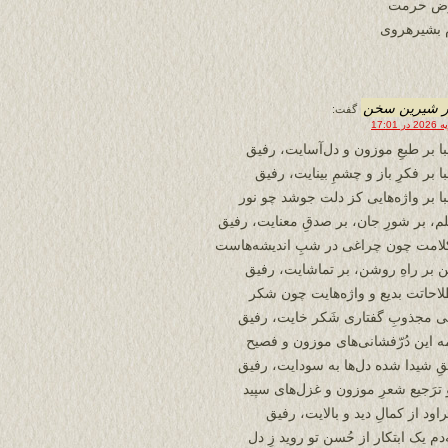
رض حرمت
 بشیرهروی
ر شیرین سخن
گفت:
ا بر طبعِ موزون و دل‌آسایت، رفیق
 بر فکرِ باز و چشمِ بینایت، رفیق
ا بر واژه‌هایی کز دلت جوشد چو نور
لم، بر شورِ جان، بر صدقِ معنایت، رفیق
لامت چون چراغی در شبِ اندیشه‌هاست
ن بر راهِ روشن، بر تماشایت، رفیق
احاتت بدیع و واژه‌هایت چون شکر
ی مجذوبِ گفتاری شَکر خایت، رفیق
مه این دُرّفشانی‌های موزون و فصیح
ِ شیدا شده دل‌ها به سودایت، رفیق
و ترَجیع شعرِ موزون و غزل‌های سپید
اود از کمالِ دید و بالایت، رفیق
‌دم یک ابتکار از حُسن تو روید زِ دل