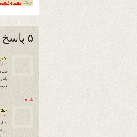
Tags:
محترم انجنیز
۵ پاسخ به “چیستان های فکری”
dmin
22 ژانویه 2026 در 14:39
سپاس
باع
قیوم
پاسخ
جیلا
28 ژانویه 2026 در 03:06
جناب
در ن