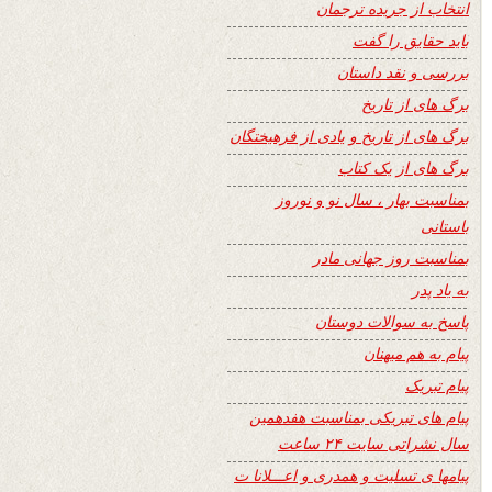
انتخاب از جریده ترجمان
باید حقایق را گفت
بررسی و نقد داستان
برگ های از تاریخ
برگ های از تاریخ و یادی از فرهیختگان
برگ های از یک کتاب
بمناسبت بهار ، سال نو و نوروز
باستانی
بمناسبت روز جهانی مادر
به یاد پدر
پاسخ به سوالات دوستان
پیام به هم میهنان
پیام تبریک
پیام های تبریکی بمناسبت هفدهمین
سال نشراتی سایت ۲۴ ساعت
پیامها ی تسلیت و همدری و اعـــلانا ت