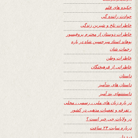
چکیده های قلم
حوادث راننده گی
خاطرات تلخ و شیرین زندگی
خاطرات دوستان از محترم پروفیسور
پوهاند استاد میرحسین شاه در باره
زحمات شان
خاطرات وطن
خاطراتی از فرهیختگان
داستان
داستان های پندآمیز
داستنتنهای پند آمیز
در باره زبان های ملی ، رسمی ، محلی
، تفرقه و تعصبات مذهبی در کشور
در ولایات چی خبر است ؟
درباره سایت ۲۴ ساعت
درد دل