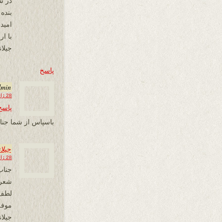
در ش
بنده
امید 
با ار
جیلا
پاسخ
dmin
28 ژانویه 2026 در 07:35
پاسخ
باسپاس از شما جنا
جیلا
28 ژانویه 2026 در 18:22
جناب
شعری
لطف 
موفق
جیلا