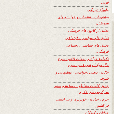
فوتی
پیامهای تبریکی
پیشنهادات ، انتقادات و خواسته های
هموطنان
تجلیل از کانون های فرهنگی
تحلیل های سیاسی – اجتماعی
تحلیل های سیاسی ، اجتماعی ،
فرهنگی.
تکملهء حواشی نفحات الانس شرح
حال مولانا جامی قدس سره
جالب ، دیدنی ،خواندنی ، معلوماتی و
شوخی
جدول کلمات متقاطع ، معما ها و سایر
سرگرمی های فکری
جرم ، جنایت ، خونریزی و بی امنیتی
در کشور
جوانان و کودکان