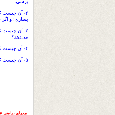
برسى.
۲- آن چیست 
بسازی؛ و اگر 
۳- آن چیست ک
مى‌دهد؟
۴- آن چیست که مى‌تواند بشکند، بدون آنکه دست بخورد یا دیده شود؟
۵- آن چیست که هم‌زمان مى‌آید و مى‌رود، اما هرگز حرکت نمى‌کند؟
معمای ریاضی عال