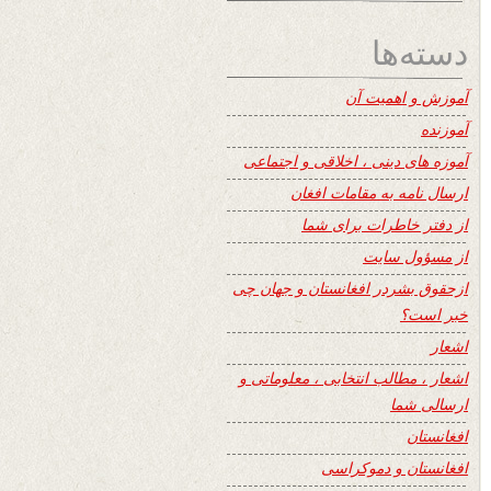
دسته‌ها
آموزش و اهمیت آن
آموزنده
آموزه های دینی ، اخلاقی و اجتماعی
ارسال نامه به مقامات افغان
از دفتر خاطرات برای شما
از مسؤول سایت
ازحقوق بشردر افغانستان و جهان چی
خبر است؟
اشعار
اشعار ، مطالب انتخابی ، معلوماتی و
ارسالی شما
افغانستان
افغانستان و دموکراسی