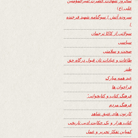
سالروز شهادت حضرت امیرالمؤمنین
علی (ع)
سروده آتش { سوگنامه شهید فرخنده
}
سولاتی از کاکا ترجمان
سیاسی
صحت و سلامتی
طاعات و عبادات تان قبول درگاه حق
طنز
عید همه مبارک
فراخوان ها
فرهنگ کتاب و کتابخوانی٬
فرهنگ مردم
کارتون های عتیق شاهد
کتاب هزار و یک حکایت ادبی تاریخی
کمپاین تفکرُ تحریر و عمل