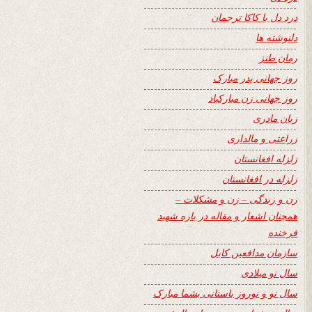
درد دل با کاکا ترجمان
دلنوشته ها
رمان طنز
روز جهانی پدر مبارک
روز جهانی زن مبارکباد
زبان مادری
زراعتی و مالداری
زلزله افغانستان
زلزله در افغانستان
زن و زندگی – زن و مشکلات –
همچنان اشعار و مقاله در باره شهید
فرخنده
سازمان مدافعین کابل
سال نو میلادی
سال نو و نوروز باستانی بشما مبارک