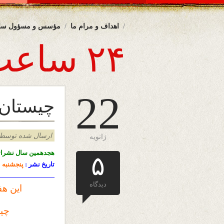
اهداف و مرام ما
مؤسس و مسؤول سا
۲۴ ساعت
22
چیستان
ارسال شده توسط admin د
ژانویه
هجدهمین سال نشرات
۵
تاریخ نشر :
پنجشنبه
————————-
دیدگاه
این هف
چیس