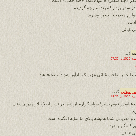
عر «چند سطری» نبوده بلکه «چند خطی» است.
 در سفر بودم که بعدأ متوجه گردیدم.
وارم معذرت بنده را بپذیرید،
ادت،
نی غیاثی
a
گفت:
ب انجنیر صاحب غیاثی عزیز که یادآور شدید. تصحیح شد.
نی غیاثی
گفت:
 عالیقدر قیوم بشیر! سپاسگزارم از شما در نشر اصلاح لازم در چیستان
 .
و مهربانی شما همیشه بالای ما سایه افگنده است.
 کامگار باشید.
نی غیاثی