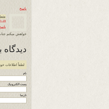
پاسخ
dmin
29 ژانویه 2026 در 13:50
پاسخ
خواهش میکنم جناب 
دیدگاه ب
لطفاً اطلاعات خود
نام
پست الکترونیک
تارنما