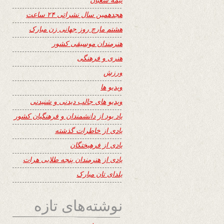
هجدهمین سال نشراتی ۲۴ ساعت
هشتم مارچ روز جهانی زن مبارک
هنرمندان موسیقی کشور
هنری و فرهنگی
ورزش
ویدیو ها
ویدیو های جالب دیدنی و شنیدنی
یاد بود از دانشمندان و فرهنگیان کشور
یادی از خاطرات گذشته
یادی از فرهیختگان
یادی از هنرمندان پنجه طلایی هرات
یلدای تان مبارک
نوشته‌های تازه