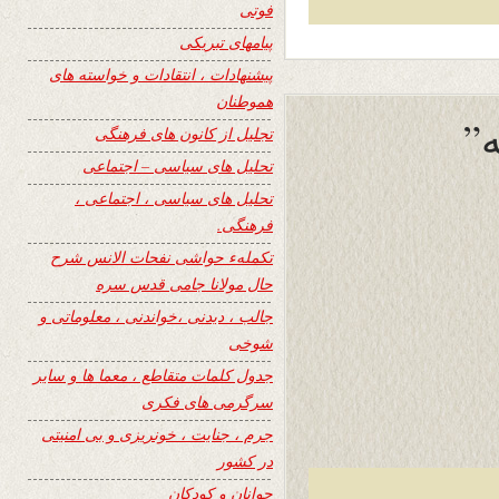
فوتی
پیامهای تبریکی
پیشنهادات ، انتقادات و خواسته های
هموطنان
”
تجلیل از کانون های فرهنگی
تحلیل های سیاسی – اجتماعی
تحلیل های سیاسی ، اجتماعی ،
فرهنگی.
تکملهء حواشی نفحات الانس شرح
حال مولانا جامی قدس سره
جالب ، دیدنی ،خواندنی ، معلوماتی و
شوخی
جدول کلمات متقاطع ، معما ها و سایر
سرگرمی های فکری
جرم ، جنایت ، خونریزی و بی امنیتی
در کشور
جوانان و کودکان