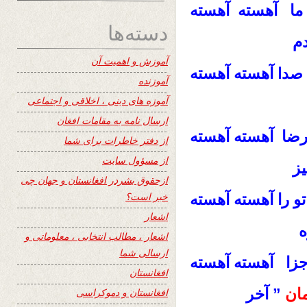
ما آهسته آهسته
دسته‌ها
م
آموزش و اهمیت آن
آهسته آهسته
صدا
آموزنده
آموزه های دینی ، اخلاقی و اجتماعی
ارسال نامه به مقامات افغان
ضا آهسته آهسته
از دفتر خاطرات برای شما
از مسؤول سایت
ز
ازحقوق بشردر افغانستان و جهان چی
خبر است؟
 را آهسته آهسته
اشعار
ه
اشعار ، مطالب انتخابی ، معلوماتی و
ارسالی شما
زا آهسته آهسته
افغانستان
مان
” آخر
افغانستان و دموکراسی