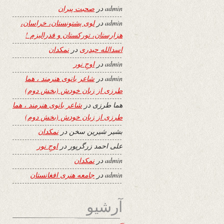
admin
در
صحبت پیران
admin
در
لوی پشتونستان، خراسان،
هزارستان، تورکستان و فدرالیزم !
اسدالله حیدری
در
نمکدان
admin
در
اوجِ نور
admin
در
شاعر بانوی هنرمند ، هما
طرزی از زبان خودش (بخش دوم)
هما طرزی
در
شاعر بانوی هنرمند ، هما
طرزی از زبان خودش (بخش دوم)
بشیر شیرین سخن
در
نمکدان
علی احمد زرگرپور
در
اوجِ نور
admin
در
نمکدان
admin
در
جامعه هنری افغانستان
آرشیو