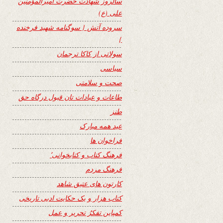
سالروز شهادت حضرت امیرالمؤمنین
علی (ع)
سروده آتش { سوگنامه شهید فرخنده
}
سولاتی از کاکا ترجمان
سیاسی
صحت و سلامتی
طاعات و عبادات تان قبول درگاه حق
طنز
عید همه مبارک
فراخوان ها
فرهنگ کتاب و کتابخوانی٬
فرهنگ مردم
کارتون های عتیق شاهد
کتاب هزار و یک حکایت ادبی تاریخی
کمپاین تفکرُ تحریر و عمل