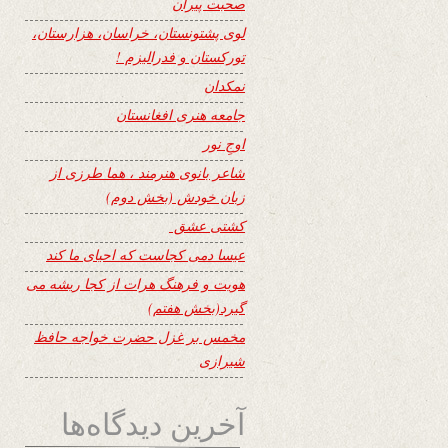
صحبت پیران
لوی پشتونستان، خراسان، هزارستان،
تورکستان و فدرالیزم !
نمکدان
جامعه هنری افغانستان
اوجِ نور
شاعر بانوی هنرمند ، هما طرزی از
زبان خودش (بخش دوم)
کشتی عشق
عیسا دمی کجاست که احیای ما کند
هویت و فرهنگ هرات از کجا ریشه می
گیرد(بخش هفتم)
مخمس بر غزل حضرت خواجه حافظ
شیرازی
آخرین دیدگاه‌ها