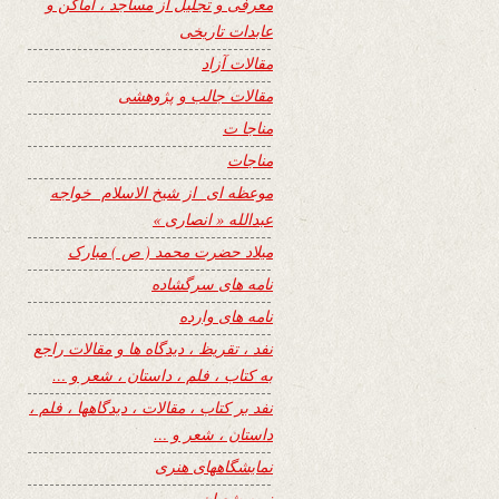
معرفی و تجلیل از مساجد ، اماکن و
عابدات تاریخی
مقالات آزاد
مقالات جالب و پژوهشی
مناجا ت
مناجات
موعظه ای از شیخ الاسلام خواجه
عبدالله « انصاری »
میلاد حضرت محمد ( ص ) مبارک
نامه های سرگشاده
نامه های وارده
نفد ، تقریظ ، دیدگاه ها و مقالات راجع
به کتاب ، فلم ، داستان ، شعر و …
نفد بر کتاب ، مقالات ، دیدگاهها ، فلم ،
داستان ، شعر و …
نمایشگاههای هنری
نیمه شعبان