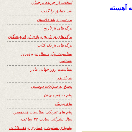
انتخاب از جریده ترجمان
ه آهسته
باید حقایق را گفت
بررسی و نقد داستان
برگ های از تاریخ
برگ های از تاریخ و یادی از فرهیختگان
برگ های از یک کتاب
بمناسبت بهار ، سال نو و نوروز
باستانی
بمناسبت روز جهانی مادر
به یاد پدر
پاسخ به سوالات دوستان
پیام به هم میهنان
پیام تبریک
پیام های تبریکی بمناسبت هفدهمین
سال نشراتی سایت ۲۴ ساعت
پیامها ی تسلیت و همدری و اعـــلانا ت