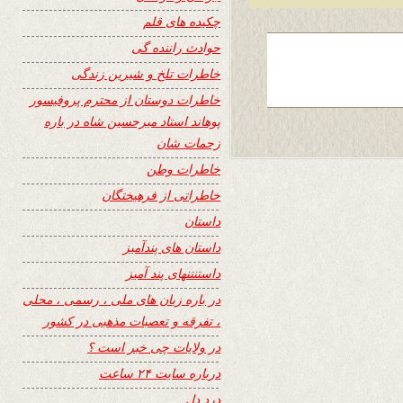
چکیده های قلم
حوادث راننده گی
خاطرات تلخ و شیرین زندگی
خاطرات دوستان از محترم پروفیسور
پوهاند استاد میرحسین شاه در باره
زحمات شان
خاطرات وطن
خاطراتی از فرهیختگان
داستان
داستان های پندآمیز
داستنتنهای پند آمیز
در باره زبان های ملی ، رسمی ، محلی
، تفرقه و تعصبات مذهبی در کشور
در ولایات چی خبر است ؟
درباره سایت ۲۴ ساعت
درد دل