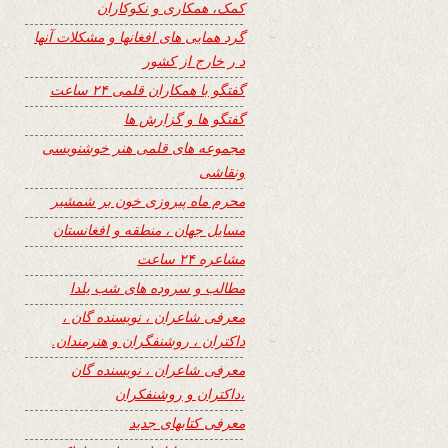
کمک، همکاری و نکوکاران
گرد همایی های افغانها و مشکلات آنها
د ر خارج از کشور
گفتگو با همکاران قلمی ۲۴ ساعت
گفتگو ها و گزارش ها
مجموعه های قلمی هنر خوشنویسی
ونقاشی
محرم ماه پیروزی خون بر شمشیر
مسایل جهان ، منطقه و افغانستان
مشاعره ۲۴ ساعت
مطالب و سروده های شب یلدا
معرفی شاعران ، نویسنده گان ،
داکتران ، روشنفگران و هنرمندان.
معرفی شاعران ، نویسنده گان
،داکتران و روشنفکران
معرفی کتابهای جدید