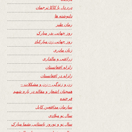
درد دل با کاکا ترجمان
دلنوشته ها
رمان طنز
روز جهانی پدر مبارک
روز جهانی زن مبارکباد
زبان مادری
زراعتی و مالداری
زلزله افغانستان
زلزله در افغانستان
زن و زندگی – زن و مشکلات –
همچنان اشعار و مقاله در باره شهید
فرخنده
سازمان مدافعین کابل
سال نو میلادی
سال نو و نوروز باستانی بشما مبارک