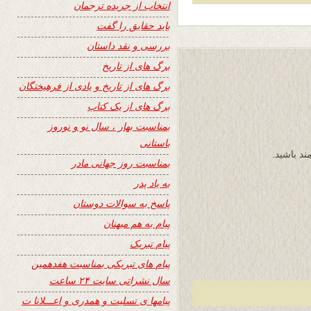
انتخاب از جریده ترجمان
باید حقایق را گفت
بررسی و نقد داستان
برگ های از تاریخ
برگ های از تاریخ و یادی از فرهیختگان
برگ های از یک کتاب
بمناسبت بهار ، سال نو و نوروز
باستانی
د باشید.
بمناسبت روز جهانی مادر
به یاد پدر
پاسخ به سوالات دوستان
پیام به هم میهنان
پیام تبریک
پیام های تبریکی بمناسبت هفدهمین
سال نشراتی سایت ۲۴ ساعت
پیامها ی تسلیت و همدری و اعـــلانا ت