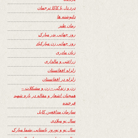
درد دل با کاکا ترجمان
دلنوشته ها
رمان طنز
روز جهانی پدر مبارک
روز جهانی زن مبارکباد
زبان مادری
زراعتی و مالداری
زلزله افغانستان
زلزله در افغانستان
زن و زندگی – زن و مشکلات –
همچنان اشعار و مقاله در باره شهید
فرخنده
سازمان مدافعین کابل
سال نو میلادی
سال نو و نوروز باستانی بشما مبارک