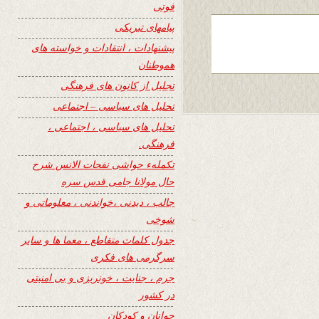
فوتی
پیامهای تبریکی
پیشنهادات ، انتقادات و خواسته های
هموطنان
تجلیل از کانون های فرهنگی
تحلیل های سیاسی – اجتماعی
تحلیل های سیاسی ، اجتماعی ،
فرهنگی.
تکملهء حواشی نفحات الانس شرح
حال مولانا جامی قدس سره
جالب ، دیدنی ،خواندنی ، معلوماتی و
شوخی
جدول کلمات متقاطع ، معما ها و سایر
سرگرمی های فکری
جرم ، جنایت ، خونریزی و بی امنیتی
در کشور
جوانان و کودکان