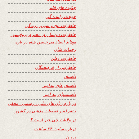
چکیده های قلم
حوادث راننده گی
خاطرات تلخ و شیرین زندگی
خاطرات دوستان از محترم پروفیسور
پوهاند استاد میرحسین شاه در باره
زحمات شان
خاطرات وطن
خاطراتی از فرهیختگان
داستان
داستان های پندآمیز
داستنتنهای پند آمیز
در باره زبان های ملی ، رسمی ، محلی
، تفرقه و تعصبات مذهبی در کشور
در ولایات چی خبر است ؟
درباره سایت ۲۴ ساعت
درد دل