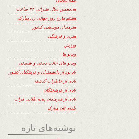
هجدهمین سال نشراتی ۲۴ ساعت
هشتم مارچ روز جهانی زن مبارک
هنرمندان موسیقی کشور
هنری و فرهنگی
ورزش
ویدیو ها
ویدیو های جالب دیدنی و شنیدنی
یاد بود از دانشمندان و فرهنگیان کشور
یادی از خاطرات گذشته
یادی از فرهیختگان
یادی از هنرمندان پنجه طلایی هرات
یلدای تان مبارک
نوشته‌های تازه