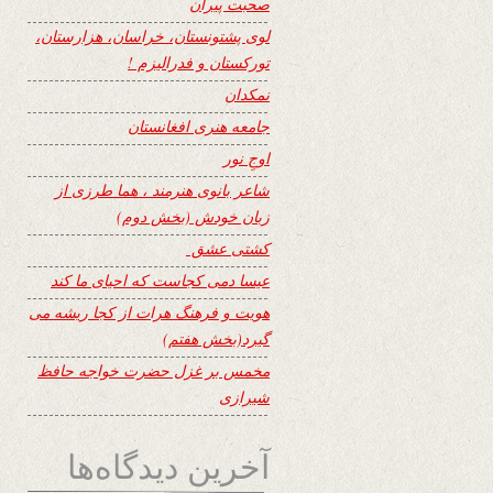
صحبت پیران
لوی پشتونستان، خراسان، هزارستان،
تورکستان و فدرالیزم !
نمکدان
جامعه هنری افغانستان
اوجِ نور
شاعر بانوی هنرمند ، هما طرزی از
زبان خودش (بخش دوم)
کشتی عشق
عیسا دمی کجاست که احیای ما کند
هویت و فرهنگ هرات از کجا ریشه می
گیرد(بخش هفتم)
مخمس بر غزل حضرت خواجه حافظ
شیرازی
آخرین دیدگاه‌ها