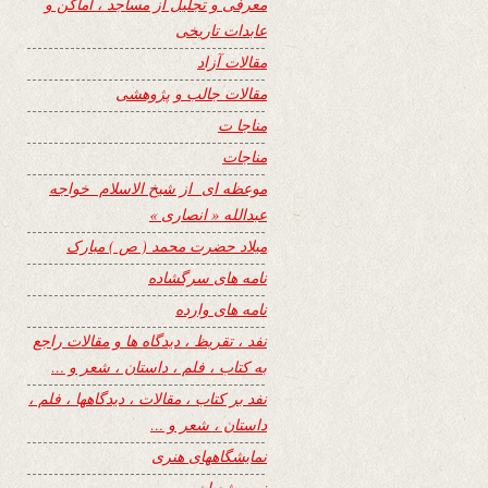
معرفی و تجلیل از مساجد ، اماکن و
عابدات تاریخی
مقالات آزاد
مقالات جالب و پژوهشی
مناجا ت
مناجات
موعظه ای از شیخ الاسلام خواجه
عبدالله « انصاری »
میلاد حضرت محمد ( ص ) مبارک
نامه های سرگشاده
نامه های وارده
نفد ، تقریظ ، دیدگاه ها و مقالات راجع
به کتاب ، فلم ، داستان ، شعر و …
نفد بر کتاب ، مقالات ، دیدگاهها ، فلم ،
داستان ، شعر و …
نمایشگاههای هنری
نیمه شعبان