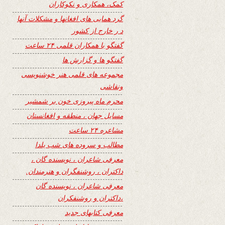
کمک، همکاری و نکوکاران
گرد همایی های افغانها و مشکلات آنها
د ر خارج از کشور
گفتگو با همکاران قلمی ۲۴ ساعت
گفتگو ها و گزارش ها
مجموعه های قلمی هنر خوشنویسی
ونقاشی
محرم ماه پیروزی خون بر شمشیر
مسایل جهان ، منطقه و افغانستان
مشاعره ۲۴ ساعت
مطالب و سروده های شب یلدا
معرفی شاعران ، نویسنده گان ،
داکتران ، روشنفگران و هنرمندان.
معرفی شاعران ، نویسنده گان
،داکتران و روشنفکران
معرفی کتابهای جدید