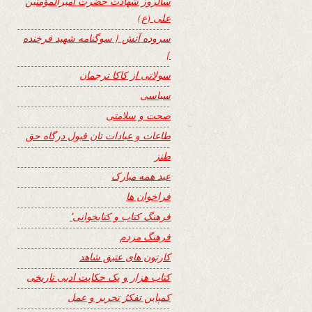
سالروز شهادت حضرت امیرالمؤمنین
علی (ع)
سروده آتش { سوگنامه شهید فرخنده
}
سولاتی از کاکا ترجمان
سیاسی
صحت و سلامتی
طاعات و عبادات تان قبول درگاه حق
طنز
عید همه مبارک
فراخوان ها
فرهنگ کتاب و کتابخوانی٬
فرهنگ مردم
کارتون های عتیق شاهد
کتاب هزار و یک حکایت ادبی تاریخی
کمپاین تفکرُ تحریر و عمل