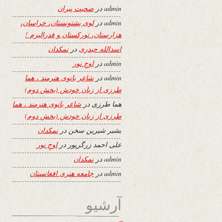
admin
در
صحبت پیران
admin
در
لوی پشتونستان، خراسان،
هزارستان، تورکستان و فدرالیزم !
اسدالله حیدری
در
نمکدان
admin
در
اوجِ نور
admin
در
شاعر بانوی هنرمند ، هما
طرزی از زبان خودش (بخش دوم)
هما طرزی
در
شاعر بانوی هنرمند ، هما
طرزی از زبان خودش (بخش دوم)
بشیر شیرین سخن
در
نمکدان
علی احمد زرگرپور
در
اوجِ نور
admin
در
نمکدان
admin
در
جامعه هنری افغانستان
آرشیو