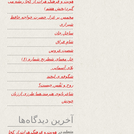
هویت و فرهنگ هرات از کجا ریشه می
گیرد(بخش هفتم)
مخمس بر غزل حضرت خواجه حافظ
شیرازی
ساحلِ جان
شامِ فراق
شصتِ عروس
حل معمای شطرنج شماره (۶)
بلای آسمانی
شگوفه ى لبخند
روح و نَفْس چیست؟
شاعربانوی هنرمند،هما طرزی اززبان
خودش
آخرین دیدگاه‌ها
admin
در
هویت و فرهنگ هرات از کجا