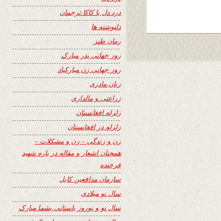
درد دل با کاکا ترجمان
دلنوشته ها
رمان طنز
روز جهانی پدر مبارک
روز جهانی زن مبارکباد
زبان مادری
زراعتی و مالداری
زلزله افغانستان
زلزله در افغانستان
زن و زندگی – زن و مشکلات –
همچنان اشعار و مقاله در باره شهید
فرخنده
سازمان مدافعین کابل
سال نو میلادی
سال نو و نوروز باستانی بشما مبارک