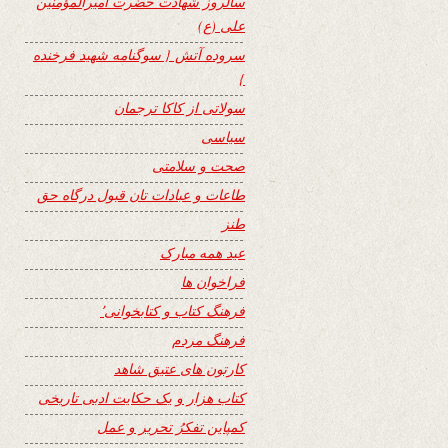
سالروز شهادت حضرت امیرالمؤمنین
علی (ع)
سروده آتش { سوگنامه شهید فرخنده
}
سولاتی از کاکا ترجمان
سیاسی
صحت و سلامتی
طاعات و عبادات تان قبول درگاه حق
طنز
عید همه مبارک
فراخوان ها
فرهنگ کتاب و کتابخوانی٬
فرهنگ مردم
کارتون های عتیق شاهد
کتاب هزار و یک حکایت ادبی تاریخی
کمپاین تفکرُ تحریر و عمل