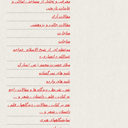
معرفی و تجلیل از مساجد ، اماکن و
عابدات تاریخی
مقالات آزاد
مقالات جالب و پژوهشی
مناجا ت
مناجات
موعظه ای از شیخ الاسلام خواجه
عبدالله « انصاری »
میلاد حضرت محمد ( ص ) مبارک
نامه های سرگشاده
نامه های وارده
نفد ، تقریظ ، دیدگاه ها و مقالات راجع
به کتاب ، فلم ، داستان ، شعر و …
نفد بر کتاب ، مقالات ، دیدگاهها ، فلم ،
داستان ، شعر و …
نمایشگاههای هنری
نیمه شعبان