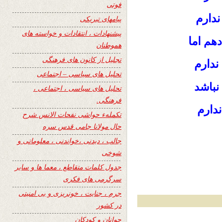
فوتی
دارم
پیامهای تبریکی
پیشنهادات ، انتقادات و خواسته های
اما
دهم
هموطنان
تجلیل از کانون های فرهنگی
ندارم
تحلیل های سیاسی – اجتماعی
نباشد
تحلیل های سیاسی ، اجتماعی ،
فرهنگی.
ندارم
تکملهء حواشی نفحات الانس شرح
حال مولانا جامی قدس سره
جالب ، دیدنی ،خواندنی ، معلوماتی و
شوخی
جدول کلمات متقاطع ، معما ها و سایر
سرگرمی های فکری
جرم ، جنایت ، خونریزی و بی امنیتی
در کشور
جوانان و کودکان