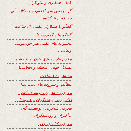
کمک، همکاری و نکوکاران
گرد همایی های افغانها و مشکلات آنها
د ر خارج از کشور
گفتگو با همکاران قلمی ۲۴ ساعت
گفتگو ها و گزارش ها
مجموعه های قلمی هنر خوشنویسی
ونقاشی
محرم ماه پیروزی خون بر شمشیر
مسایل جهان ، منطقه و افغانستان
مشاعره ۲۴ ساعت
مطالب و سروده های شب یلدا
معرفی شاعران ، نویسنده گان ،
داکتران ، روشنفگران و هنرمندان.
معرفی شاعران ، نویسنده گان
،داکتران و روشنفکران
معرفی کتابهای جدید