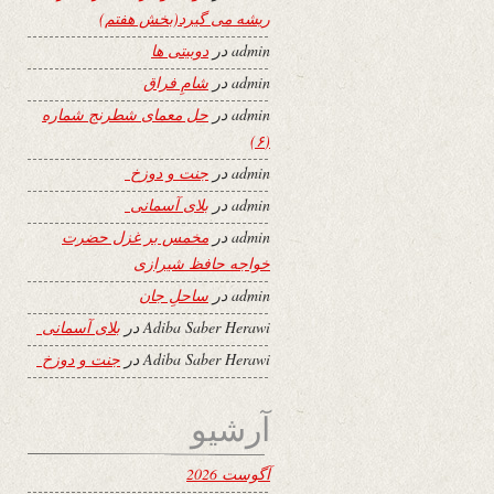
ریشه می گیرد(بخش هفتم)
admin
در
دوبیتی ها
admin
در
شامِ فراق
admin
در
حل معمای شطرنج شماره
(۶)
admin
در
جنت و دوزخ
admin
در
بلای آسمانی
admin
در
مخمس بر غزل حضرت
خواجه حافظ شیرازی
admin
در
ساحلِ جان
Adiba Saber Herawi
در
بلای آسمانی
Adiba Saber Herawi
در
جنت و دوزخ
آرشیو
آگوست 2026