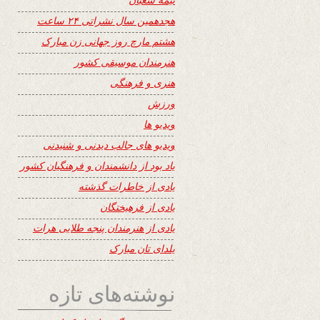
هجدهمین سال نشراتی ۲۴ ساعت
هشتم مارچ روز جهانی زن مبارک
هنرمندان موسیقی کشور
هنری و فرهنگی
ورزش
ویدیو ها
ویدیو های جالب دیدنی و شنیدنی
یاد بود از دانشمندان و فرهنگیان کشور
یادی از خاطرات گذشته
یادی از فرهیختگان
یادی از هنرمندان پنجه طلایی هرات
یلدای تان مبارک
نوشته‌های تازه