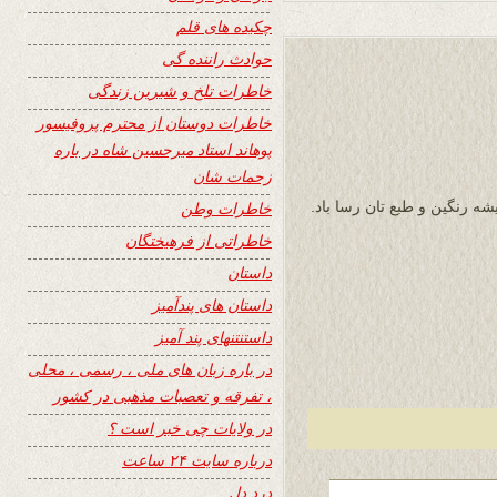
چکیده های قلم
حوادث راننده گی
خاطرات تلخ و شیرین زندگی
خاطرات دوستان از محترم پروفیسور
پوهاند استاد میرحسین شاه در باره
زحمات شان
شه رنگین و طبع تان رسا باد.
خاطرات وطن
خاطراتی از فرهیختگان
داستان
داستان های پندآمیز
داستنتنهای پند آمیز
در باره زبان های ملی ، رسمی ، محلی
، تفرقه و تعصبات مذهبی در کشور
در ولایات چی خبر است ؟
درباره سایت ۲۴ ساعت
درد دل