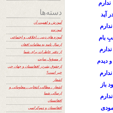
ندارم
دسته‌ها
ر آید
آموزش و اهمیت آن
ندارم
آموزنده
بِ بام
آموزه های دینی ، اخلاقی و اجتماعی
ارسال نامه به مقامات افغان
دارم
از دفتر خاطرات برای شما
از مسؤول سایت
و دیدم
ازحقوق بشردر افغانستان و جهان چی
ندارم
خبر است؟
اشعار
د باز
اشعار ، مطالب انتخابی ، معلوماتی و
ارسالی شما
ندارم
افغانستان
مودی
افغانستان و دموکراسی