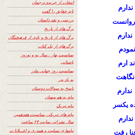
انتخاب از جریده ترجمان
ندارم
باید حقایق را گفت
بررسی و نقد داستان
روانست
برگ های از تاریخ
ندارم
برگ های از تاریخ و یادی از فرهیختگان
برگ های از یک کتاب
نمودم
بمناسبت بهار ، سال نو و نوروز
د ارم
باستانی
بمناسبت روز جهانی مادر
 نگاهت
به یاد پدر
پاسخ به سوالات دوستان
ندارم
پیام به هم میهنان
ده یکسر
پیام تبریک
پیام های تبریکی بمناسبت هفدهمین
دارم‌
سال نشراتی سایت ۲۴ ساعت
پیامها ی تسلیت و همدری و اعـــلانا ت
فت
ا ر