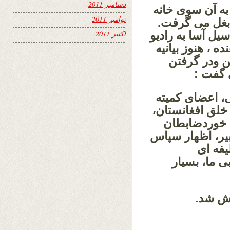
دسامبر 2011
به آن سوی خانه
نوامبر 2011
 بغل می گرفت.
ل آسا به رادیو
اکتبر 2011
ه ، هنوز بیانیه
ن ودر گرفتن
 گفت :
ی، اعضای کمیته
لق افغانستان،
، خوردضابطان
ر، اظهار سپاس
فه ای
ی ما، بسیار
وش شد.