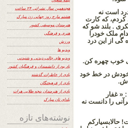
هجدهمین سال نشراتی ۲۴ ساعت
رد است نه
هشتم مارچ روز جهانی زن مبارک
کردم، که کارت
هنرمندان موسیقی کشور
ری . بلند شو که
دام ملک خودرا
هنری و فرهنگی
 گی از این درد
ورزش
ویدیو ها
ویدیو های جالب دیدنی و شنیدنی
ی خوب چهره کن.
یاد بود از دانشمندان و فرهنگیان کشور
گر خودش در خط خود
یادی از خاطرات گذشته
دش.
یادی از فرهیختگان
یادی از هنرمندان پنجه طلایی هرات
 « غفار
یلدای تان مبارک
رآنی را دانست نه
نوشته‌های تازه
ت! حالابسیارکم