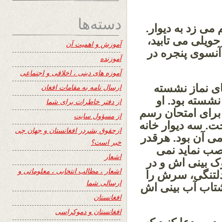
دسته‌ها
می زد به دیوار.
حویلی می تابید،
آموزش و اهمیت آن
 آنسوی پنجره در
آموزنده
آموزه های دینی ، اخلاقی و اجتماعی
ای نماز نشسته
ارسال نامه به مقامات افغان
نشسته بود. او
از دفتر خاطرات برای شما
برای امتحان رسم
از مسؤول سایت
. سه دیوار خانه
ازحقوق بشردر افغانستان و جهان چی
ی آن بود. هرقدر
خبر است؟
صب نماید نمی
اشعار
ک بینی اش و در
اشعار ، مطالب انتخابی ، معلوماتی و
دلتنگی، سرش را
ارسالی شما
 شتاب آب بینی اش
افغانستان
افغانستان و دموکراسی