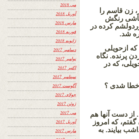
می 2018
، زن قاسم را
آوریل 2018
 ماشی رنگش
مارس 2018
وردولشم کرده در
فوریه 2018
ره شد.
ژانویه 2018
که ازحویلی
دسامبر 2017
 پرنده. نگاه
نوامبر 2017
ویلی، که در
اکتبر 2017
سپتامبر 2017
رخطا شدی ؟
آگوست 2017
جولای 2017
ژوئن 2017
می 2017
ا. از دست آنها هم
 گفتم، که امروز
آوریل 2017
شب بیایند. به
مارس 2017