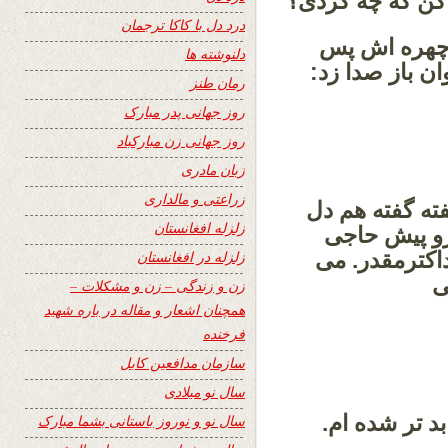
کن که چه کردی؟
درد دل با کاکا ترجمان
ز چهره اش پس
دلنوشته ها
ن باز صدا زد:
رمان طنز
روز جهانی پدر مبارک
روز جهانی زن مبارکباد
زبان مادری
زراعتی و مالداری
ته گفته هم دل
زلزله افغانستان
رو پیش حاجی
داکترمقدر. می
زلزله در افغانستان
ی
زن و زندگی – زن و مشکلات –
همچنان اشعار و مقاله در باره شهید
فرخنده
سازمان مدافعین کابل
سال نو میلادی
د تر شده ام.
سال نو و نوروز باستانی بشما مبارک