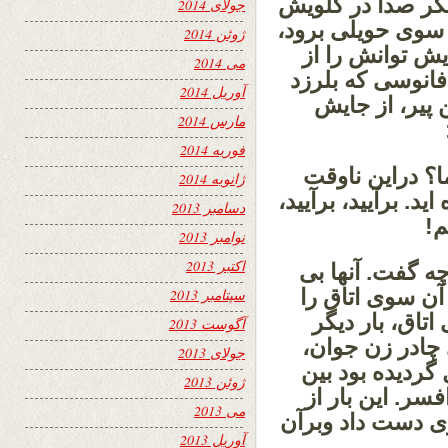
یگر صدا در گلویش
جولای 2014
 سوی حویلی برود،
ژوئن 2014
یش توانش را از
می 2014
فانوسی که بلرزد
آوریل 2014
 پیر، از جایش
مارس 2014
فوریه 2014
ا؟ دراین ناوقت
ژانویه 2014
د. برآیید، برآیید،
دسامبر 2013
م!
نوامبر 2013
اکتبر 2013
چه گفت. آنها بی
آن سوی اتاق را
سپتامبر 2013
اتاق، بار دیگر
آگوست 2013
چادر زن جوان،
جولای 2013
گردیده بود بین
ژوئن 2013
ر. این بار از
می 2013
ی دست داد وبرآن
آوریل 2013