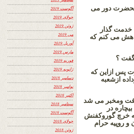
یحضرت دور می
آگوست 2019
جولای 2019
ژوئن 2019
خدمت گذار
می 2019
واهش می کنم که
آوریل 2019
مارس 2019
نگفت ؟
فوریه 2019
ژانویه 2019
ت پس ازاین که
دسامبر 2018
اده ازشعبه
نوامبر 2018
اکتبر 2018
رفت ومخبر می شد
سپتامبر 2018
یچاره در
آگوست 2018
که خرچ گوروکفنش
جولای 2018
 و روپیه حرام
ژوئن 2018