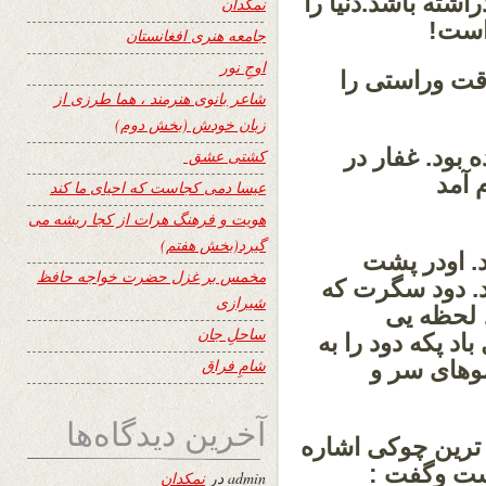
شته باشد.دنیا را
نمکدان
 است!
جامعه هنری افغانستان
اوجِ نور
قت وراستی را
شاعر بانوی هنرمند ، هما طرزی از
زبان خودش (بخش دوم)
بود. غفار در
کشتی عشق
 آمد
عیسا دمی کجاست که احیای ما کند
هویت و فرهنگ هرات از کجا ریشه می
گیرد(بخش هفتم)
د. اودر پشت
مخمس بر غزل حضرت خواجه حافظ
. دود سگرت که
شیرازی
 لحظه یی
ساحلِ جان
د پکه دود را به
شامِ فراق
وهای سر و
آخرین دیدگاه‌ها
ک ترین چوکی اشاره
رست وگفت :
admin
در
نمکدان