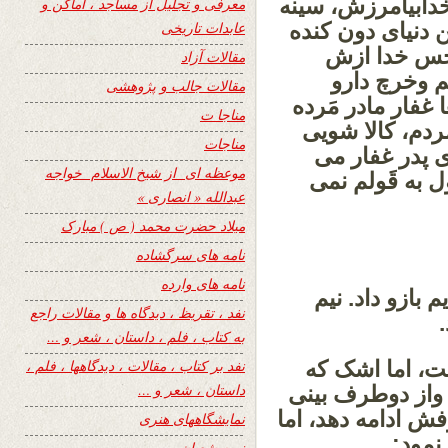
رخدابیامرزش، سینه
معرفی و تجلیل از مساجد ، اماکن و
 دنیای دون کنده
عابدات تاریخی
 خس خدا ازش
مقالات آزاد
م وخرچ دارو
مقالات جالب و پژوهشی
غفار مادر مَرده
مناجا ت
ردم، کالا شویی
مناجات
ی پدر غفار می
موعظه ای از شیخ الاسلام خواجه
ل به قَولم نمی
عبدالله « انصاری »
میلاد حضرت محمد ( ص ) مبارک
نامه های سرگشاده
نامه های وارده
 بازو داد. نیم
نفد ، تقریظ ، دیدگاه ها و مقالات راجع
به کتاب ، فلم ، داستان ، شعر و …
فت، اما اشک که
نفد بر کتاب ، مقالات ، دیدگاهها ، فلم ،
داستان ، شعر و …
واز دوطرف بینی
ش ادامه دهد، اما
نمایشگاههای هنری
نمود:
نیمه شعبان