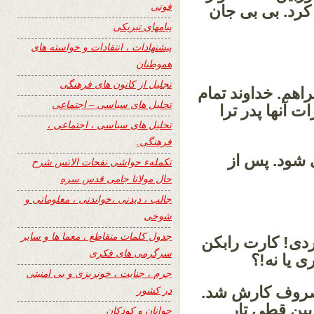
فوتی
کرد. بی بی جان
پیامهای تبریکی
پیشنهادات ، انتقادات و خواسته های
هموطنان
تجلیل از کانون های فرهنگی
راهم. خداوند تمام
تحلیل های سیاسی – اجتماعی
ت آنها پدر ترا
تحلیل های سیاسی ، اجتماعی ،
فرهنگی.
 شود. پس از
تکملهء حواشی نفحات الانس شرح
حال مولانا جامی قدس سره
جالب ، دیدنی ،خواندنی ، معلوماتی و
شوخی
جدول کلمات متقاطع ، معما ها و سایر
ردی! کارت رابکن
سرگرمی های فکری
 یا نه!؟
جرم ، جنایت ، خونریزی و بی امنیتی
مصروف کارش شد.
در کشور
بین قطی تار
جوانان و کودکان