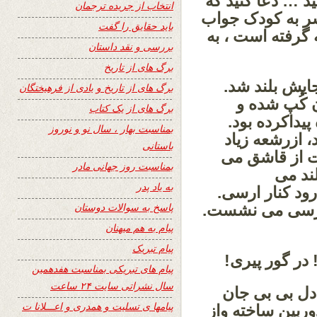
ید … دعا کنید که
انتخاب از جریده ترجمان
 سر به کودک جواب
باید حقایق را گفت
گرفته است ، به
بررسی و نقد داستان
برگ های از تاریخ
جایش بلند شد.
برگ های از تاریخ و یادی از فرهیختگان
 کُپ شده و
برگ های از یک کتاب
یداکرده بود.
بمناسبت بهار ، سال نو و نوروز
ازرشعه زیاد
باستانی
ت از قاشق می
بمناسبت روز جهانی مادر
ند می
به یاد پدر
ود کنار ارسی.
پاسخ به سوالات دوستان
ر ارسی می نشست.
پیام به هم میهنان
پیام تبریک
در گور پیری!
پیام های تبریکی بمناسبت هفدهمین
سال نشراتی سایت ۲۴ ساعت
دل بی بی جان
پیامها ی تسلیت و همدری و اعـــلانا ت
وربین ساخته واز