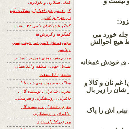
و نیست و
کمک، همکاری و نکوکاران
گرد همایی های افغانها و مشکلات آنها
د ر خارج از کشور
زود:
گفتگو با همکاران قلمی ۲۴ ساعت
 چله خورد می
گفتگو ها و گزارش ها
خط هیچ احوالش
مجموعه های قلمی هنر خوشنویسی
ونقاشی
محرم ماه پیروزی خون بر شمشیر
ته ی خودش غمخانه
مسایل جهان ، منطقه و افغانستان
مشاعره ۲۴ ساعت
 غم نان و کالا و
مطالب و سروده های شب یلدا
ان را زیر بال
معرفی شاعران ، نویسنده گان ،
داکتران ، روشنفگران و هنرمندان.
معرفی شاعران ، نویسنده گان
ینی اش را پاک
،داکتران و روشنفکران
معرفی کتابهای جدید