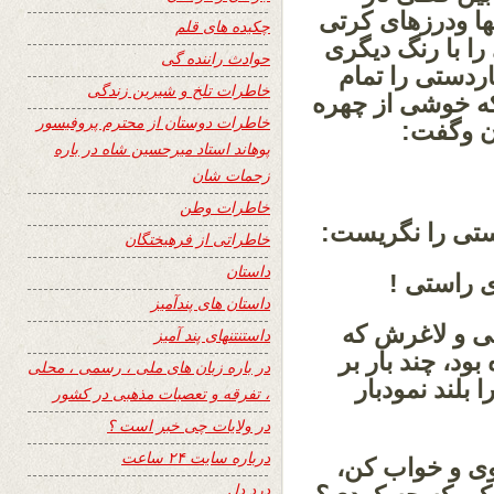
یها ودرزهای کرتی
چکیده های قلم
 را با رنگ دیگری
حوادث راننده گی
ردستی را تمام
خاطرات تلخ و شیرین زندگی
که خوشی از چهره
خاطرات دوستان از محترم پروفیسور
ن وگفت:
پوهاند استاد میرحسین شاه در باره
زحمات شان
خاطرات وطن
تی را نگریست:
خاطراتی از فرهیختگان
داستان
ی راستی !
داستان های پندآمیز
ی و لاغرش که
داستنتنهای پند آمیز
د، چند بار بر
در باره زبان های ملی ، رسمی ، محلی
لند نمودبار
، تفرقه و تعصبات مذهبی در کشور
در ولایات چی خبر است ؟
درباره سایت ۲۴ ساعت
شوی و خواب کن،
درد دل