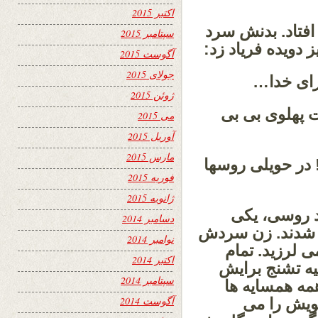
اکتبر 2015
 افتاد. بدنش سرد
سپتامبر 2015
دویده فریاد زد:
آگوست 2015
جولای 2015
رای خدا…
ژوئن 2015
 پهلوی بی بی
می 2015
آوریل 2015
مارس 2015
! در حویلی روسها
فوریه 2015
ژانویه 2015
د روسی، یکی
دسامبر 2014
 شدند. زن سردش
نوامبر 2014
ی لرزید. تمام
اکتبر 2014
یه تشنج برایش
سپتامبر 2014
همه همسایه ها
آگوست 2014
لویش را می