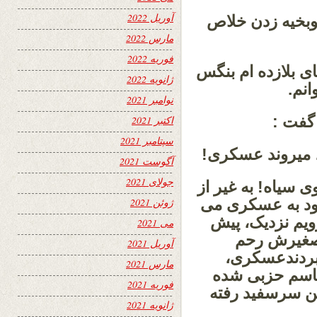
آوریل 2022
 وبخیه زدن خلاص
مارس 2022
فوریه 2022
 بلازده ام بنگس
ژانویه 2022
انم.
نوامبر 2021
 گفت :
اکتبر 2021
سپتامبر 2021
، میروند عسکری!
آگوست 2021
جولای 2021
ی سیاه! به غیر از
ود به عسکری می
ژوئن 2021
ویم نزدیک، پیش
می 2021
 صغیرش رحم
آوریل 2021
 بردندعسکری،
مارس 2021
 قاسم حزبی شده
فوریه 2021
ن سرسفید رفته
ژانویه 2021