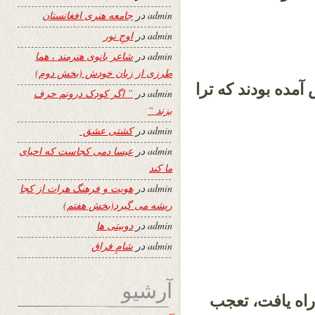
admin
در
جامعه هنری افغانستان
admin
در
اوجِ نور
admin
در
شاعر بانوی هنرمند ، هما
طرزی از زبان خودش (بخش دوم)
آمده بودند که ترا
admin
در
” اگر کودک درونم حرف
بزند “
admin
در
کشتی عشق
admin
در
عیسا دمی کجاست که احیای
ما کند
admin
در
هویت و فرهنگ هرات از کجا
ریشه می گیرد(بخش هفتم)
admin
در
دوبیتی ها
admin
در
شامِ فراق
آرشیو
اه یافت، تعجب