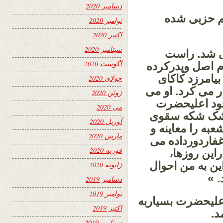
دسامبر 2020
سم حزبی شده
نوامبر 2020
اکتبر 2020
سپتامبر 2020
می شد. راست
آگوست 2020
 اصل وپدرکرده
بیامرزد کاکای
جولای 2020
ر می کرد. او می
ژوئن 2020
خود اعلیحضرت
می 2020
 وشک شکه سقوی
آوریل 2020
به را معاینه و
مارس 2020
فاردورداده می
فوریه 2020
این روزها،
این به من احوال
ژانویه 2020
. »
دسامبر 2019
نوامبر 2019
اعلیحضرت بسیاربه
اکتبر 2019
د.
سپتامبر 2019