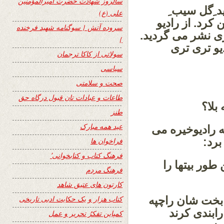
سالروز شهادت حضرت امیرالمؤمنین
د ِگل سیب ِ
علی (ع)
کرد. از رادیو
سروده آتش { سوگنامه شهید فرخنده
ری نشر می گردید.
}
یو تری تری
سولاتی از کاکا ترجمان
سیاسی
صحت و سلامتی
طاعات و عبادات تان قبول درگاه حق
بلا؟
طنز
عید همه مبارک
به رادیوخیره می
برد:
فراخوان ها
فرهنگ کتاب و کتابخوانی٬
ور بیتها را
فرهنگ مردم
کارتون های عتیق شاهد
 بخت شان راچپه
کتاب هزار و یک حکایت ادبی تاریخی
رابندی کرند
کمپاین تفکرُ تحریر و عمل