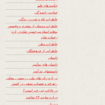
چکیده های قلم
حوادث راننده گی
خاطرات تلخ و شیرین زندگی
خاطرات دوستان از محترم پروفیسور
پوهاند استاد میرحسین شاه در باره
زحمات شان
خاطرات وطن
خاطراتی از فرهیختگان
داستان
داستان های پندآمیز
داستنتنهای پند آمیز
در باره زبان های ملی ، رسمی ، محلی
، تفرقه و تعصبات مذهبی در کشور
در ولایات چی خبر است ؟
درباره سایت ۲۴ ساعت
درد دل