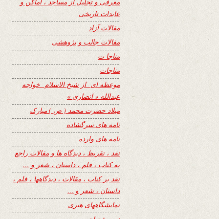
معرفی و تجلیل از مساجد ، اماکن و
عابدات تاریخی
مقالات آزاد
مقالات جالب و پژوهشی
مناجا ت
مناجات
موعظه ای از شیخ الاسلام خواجه
عبدالله « انصاری »
میلاد حضرت محمد ( ص ) مبارک
نامه های سرگشاده
نامه های وارده
نفد ، تقریظ ، دیدگاه ها و مقالات راجع
به کتاب ، فلم ، داستان ، شعر و …
نفد بر کتاب ، مقالات ، دیدگاهها ، فلم ،
داستان ، شعر و …
نمایشگاههای هنری
نیمه شعبان