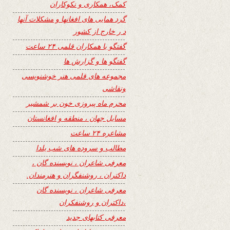
کمک، همکاری و نکوکاران
گرد همایی های افغانها و مشکلات آنها
د ر خارج از کشور
گفتگو با همکاران قلمی ۲۴ ساعت
گفتگو ها و گزارش ها
مجموعه های قلمی هنر خوشنویسی
ونقاشی
محرم ماه پیروزی خون بر شمشیر
مسایل جهان ، منطقه و افغانستان
مشاعره ۲۴ ساعت
مطالب و سروده های شب یلدا
معرفی شاعران ، نویسنده گان ،
داکتران ، روشنفگران و هنرمندان.
معرفی شاعران ، نویسنده گان
،داکتران و روشنفکران
معرفی کتابهای جدید