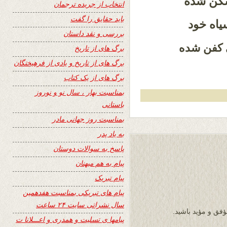
شکن شده
انتخاب از جریده ترجمان
باید حقایق را گفت
یاه خود
بررسی و نقد داستان
 کفن شده
برگ های از تاریخ
برگ های از تاریخ و یادی از فرهیختگان
برگ های از یک کتاب
بمناسبت بهار ، سال نو و نوروز
باستانی
بمناسبت روز جهانی مادر
به یاد پدر
پاسخ به سوالات دوستان
پیام به هم میهنان
پیام تبریک
پیام های تبریکی بمناسبت هفدهمین
سال نشراتی سایت ۲۴ ساعت
فق و مؤید باشید.
پیامها ی تسلیت و همدری و اعـــلانا ت