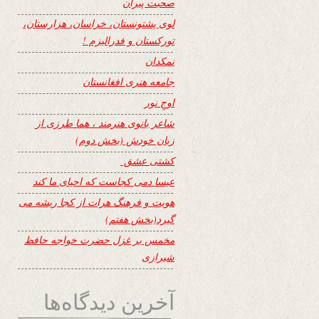
صحبت پیران
لوی پشتونستان، خراسان، هزارستان،
تورکستان و فدرالیزم !
نمکدان
جامعه هنری افغانستان
اوجِ نور
شاعر بانوی هنرمند ، هما طرزی از
زبان خودش (بخش دوم)
کشتی عشق
عیسا دمی کجاست که احیای ما کند
هویت و فرهنگ هرات از کجا ریشه می
گیرد(بخش هفتم)
مخمس بر غزل حضرت خواجه حافظ
شیرازی
آخرین دیدگاه‌ها