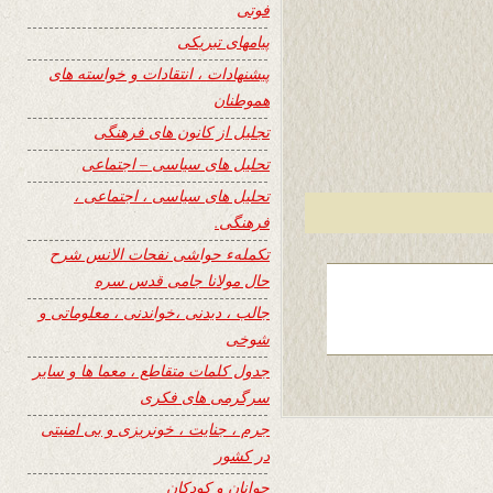
فوتی
پیامهای تبریکی
پیشنهادات ، انتقادات و خواسته های
هموطنان
تجلیل از کانون های فرهنگی
تحلیل های سیاسی – اجتماعی
تحلیل های سیاسی ، اجتماعی ،
فرهنگی.
تکملهء حواشی نفحات الانس شرح
حال مولانا جامی قدس سره
جالب ، دیدنی ،خواندنی ، معلوماتی و
شوخی
جدول کلمات متقاطع ، معما ها و سایر
سرگرمی های فکری
جرم ، جنایت ، خونریزی و بی امنیتی
در کشور
جوانان و کودکان