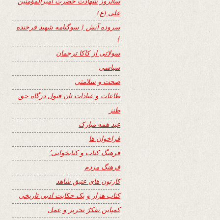
سالروز شهادت حضرت امیرالمؤمنین
علی (ع)
سروده آتش { سوگنامه شهید فرخنده
}
سولاتی از کاکا ترجمان
سیاسی
صحت و سلامتی
طاعات و عبادات تان قبول درگاه حق
طنز
عید همه مبارک
فراخوان ها
فرهنگ کتاب و کتابخوانی٬
فرهنگ مردم
کارتون های عتیق شاهد
کتاب هزار و یک حکایت ادبی تاریخی
کمپاین تفکرُ تحریر و عمل