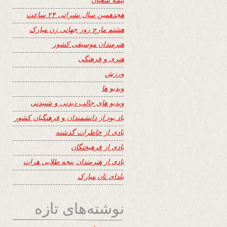
هجدهمین سال نشراتی ۲۴ ساعت
هشتم مارچ روز جهانی زن مبارک
هنرمندان موسیقی کشور
هنری و فرهنگی
ورزش
ویدیو ها
ویدیو های جالب دیدنی و شنیدنی
یاد بود از دانشمندان و فرهنگیان کشور
یادی از خاطرات گذشته
یادی از فرهیختگان
یادی از هنرمندان پنجه طلایی هرات
یلدای تان مبارک
نوشته‌های تازه