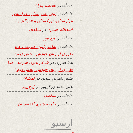
admin
در
صحبت پیران
admin
در
لوی پشتونستان، خراسان،
هزارستان، تورکستان و فدرالیزم !
اسدالله حیدری
در
نمکدان
admin
در
اوجِ نور
admin
در
شاعر بانوی هنرمند ، هما
طرزی از زبان خودش (بخش دوم)
هما طرزی
در
شاعر بانوی هنرمند ، هما
طرزی از زبان خودش (بخش دوم)
بشیر شیرین سخن
در
نمکدان
علی احمد زرگرپور
در
اوجِ نور
admin
در
نمکدان
admin
در
جامعه هنری افغانستان
آرشیو