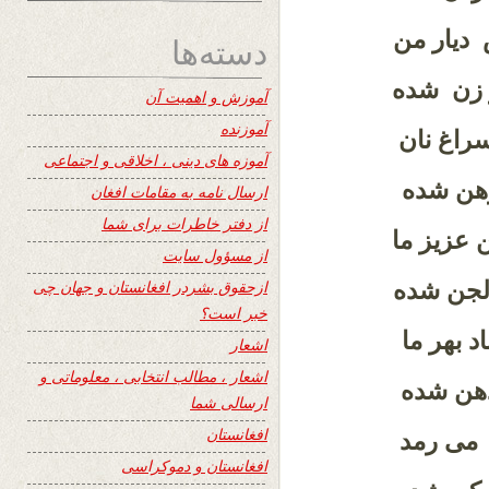
دیار من
دسته‌ها
 زن شده
آموزش و اهمیت آن
آموزنده
سراغ نان
آموزه های دینی ، اخلاقی و اجتماعی
رهن شده
ارسال نامه به مقامات افغان
از دفتر خاطرات برای شما
عزیز ما
از مسؤول سایت
 لجن شده
ازحقوق بشردر افغانستان و جهان چی
خبر است؟
د بهر ما
اشعار
اشعار ، مطالب انتخابی ، معلوماتی و
دهن شده
ارسالی شما
افغانستان
 می رمد
افغانستان و دموکراسی