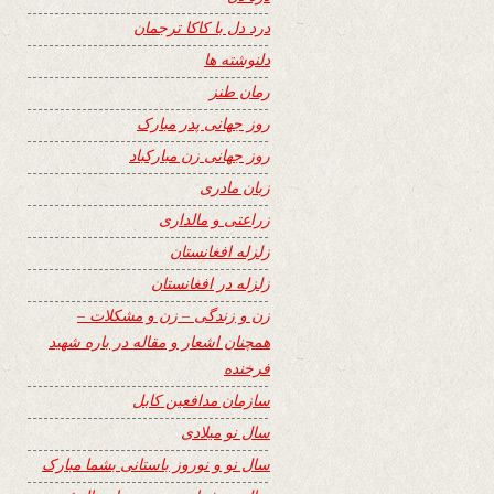
درد دل با کاکا ترجمان
دلنوشته ها
رمان طنز
روز جهانی پدر مبارک
روز جهانی زن مبارکباد
زبان مادری
زراعتی و مالداری
زلزله افغانستان
زلزله در افغانستان
زن و زندگی – زن و مشکلات –
همچنان اشعار و مقاله در باره شهید
فرخنده
سازمان مدافعین کابل
سال نو میلادی
سال نو و نوروز باستانی بشما مبارک