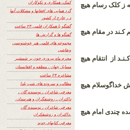
کمک، همکاری و نکوکاران
 ز کلک رسام هیچ
گرد همایی های افغانها و مشکلات آنها
د ر خارج از کشور
گفتگو با همکاران قلمی ۲۴ ساعت
در مقام هیچ
م
کـند
گفتگو ها و گزارش ها
مجموعه های قلمی هنر خوشنویسی
ونقاشی
ـنـد از انتقام هیچ
محرم ماه پیروزی خون بر شمشیر
مسایل جهان ، منطقه و افغانستان
مشاعره ۲۴ ساعت
مطالب و سروده های شب یلدا
 خداگوسلام هیچ
معرفی شاعران ، نویسنده گان ،
داکتران ، روشنفگران و هنرمندان.
معرفی شاعران ، نویسنده گان
چندی امام هیچ
ده
،داکتران و روشنفکران
معرفی کتابهای جدید