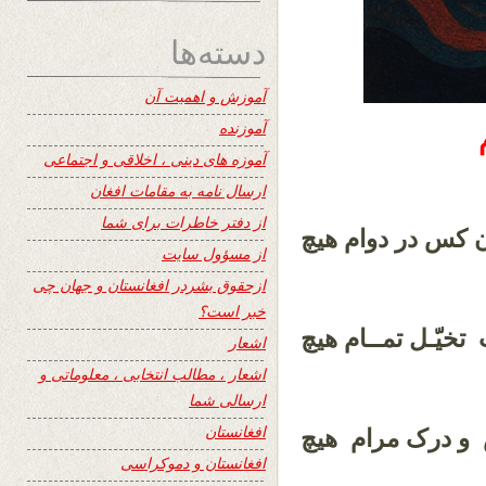
دسته‌ها
آموزش و اهمیت آن
آموزنده
آموزه های دینی ، اخلاقی و اجتماعی
ارسال نامه به مقامات افغان
از دفتر خاطرات برای شما
دن کس در دوام هیچ
از مسؤول سایت
ازحقوق بشردر افغانستان و جهان چی
خبر است؟
تخیّـل تمــام هیچ
اشعار
اشعار ، مطالب انتخابی ، معلوماتی و
ارسالی شما
افغانستان
و درک مرام هیچ
افغانستان و دموکراسی