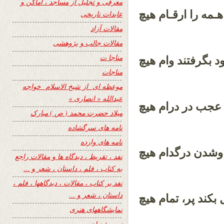
معرفی و تجلیل از مساجد ، اماکن و
هـمه را ارقـام هیچ
عابدات تاریخی
مقالات آزاد
مقالات جالب و پژوهشی
مناجا ت
 بگرفتند وام هیچ
مناجات
موعظه ای از شیخ الاسلام خواجه
عبدالله « انصاری »
 عجب در درام هیچ
میلاد حضرت محمد ( ص ) مبارک
نامه های سرگشاده
نامه های وارده
شدن درگدام هیچ
نفد ، تقریظ ، دیدگاه ها و مقالات راجع
به کتاب ، فلم ، داستان ، شعر و …
نفد بر کتاب ، مقالات ، دیدگاهها ، فلم ،
داستان ، شعر و …
بکند پر، تمام هیچ
نمایشگاههای هنری
نیمه شعبان