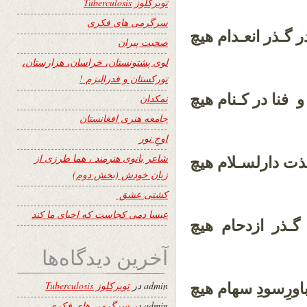
توبرکلوز Tuberculosis
سرگرمی های فکری
 گـذر انعـدام هیچ
صحبت پیران
لوی پشتونستان، خراسان، هزارستان،
تورکستان و فدرالیزم !
و فنا در کـنام هیچ
نمکدان
جامعه هنری افغانستان
اوجِ نور
شاعر بانوی هنرمند ، هما طرزی از
ت دارلسـلام هیچ
زبان خودش (بخش دوم)
کشتی عشق
عیسا دمی کجاست که احیای ما کند
ـذر ازدحام هیچ
آخرین دیدگاه‌ها
admin
در
توبرکلوز Tuberculosis
اورِسودِ سهام هیچ
admin
در
سرگرمی های فکری