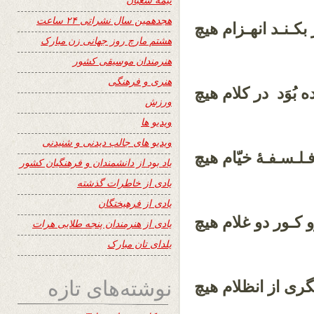
هجدهمین سال نشراتی ۲۴ ساعت
کـنـد انهـزام هیچ
هشتم مارچ روز جهانی زن مبارک
هنرمندان موسیقی کشور
هنری و فرهنگی
ه بُوَد در کلام هیچ
ورزش
ویدیو ها
ویدیو های جالب دیدنی و شنیدنی
خیّام هیچ
ـلـسـفـۀ
یاد بود از دانشمندان و فرهنگیان کشور
یادی از خاطرات گذشته
یادی از فرهیختگان
و کـور دو غلام هیچ
یادی از هنرمندان پنجه طلایی هرات
یلدای تان مبارک
نوشته‌های تازه
ری از انظلام هیچ