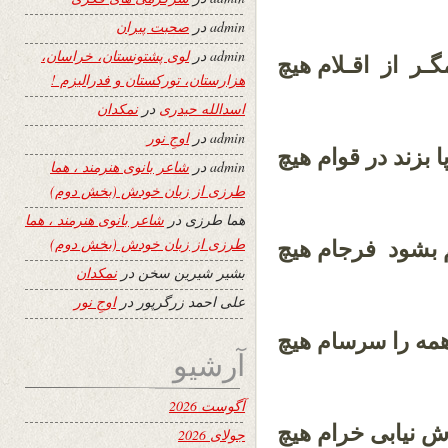
admin
در
صحبت پیران
admin
در
لوی پشتونستان، خراسان،
گـر از اقـلام هیچ
هزارستان، تورکستان و فدرالیزم !
اسدالله حیدری
در
نمکدان
admin
در
اوجِ نور
 بزند در قوام هیچ
admin
در
شاعر بانوی هنرمند ، هما
طرزی از زبان خودش (بخش دوم)
هما طرزی
در
شاعر بانوی هنرمند ، هما
طرزی از زبان خودش (بخش دوم)
م بشود فرجام هیچ
بشیر شیرین سخن
در
نمکدان
علی احمد زرگرپور
در
اوجِ نور
مه را
هیچ
سرسام
آرشیو
آگوست 2026
ش نیابی خرام هیچ
جولای 2026