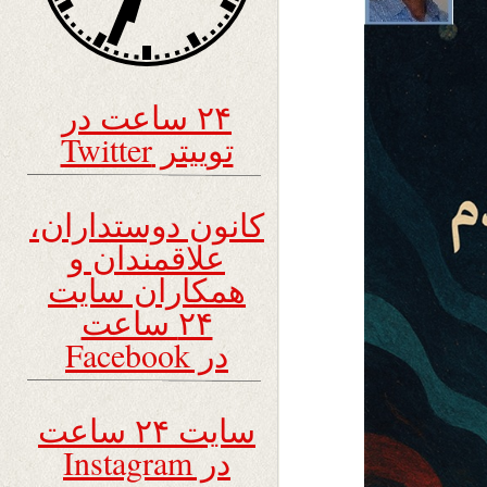
۲۴ ساعت در
توییتر Twitter
کانون دوستداران،
علاقمندان و
همکاران سایت
۲۴ ساعت
در Facebook
سایت ۲۴ ساعت
در Instagram