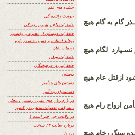
چکیده های قلم
حوادث راننده گی
ذر گام به گام هیچ
خاطرات تلخ و شیرین زندگی
خاطرات دوستان از محترم پروفیسور
پوهاند استاد میرحسین شاه در باره
زحمات شان
م نسـپارد لگام هیچ
خاطرات وطن
خاطراتی از فرهیختگان
داستان
ود ازقتل عام هیچ
داستان های پندآمیز
داستنتنهای پند آمیز
در باره زبان های ملی ، رسمی ، محلی
من ارواح رام هیچ
، تفرقه و تعصبات مذهبی در کشور
در ولایات چی خبر است ؟
درباره سایت ۲۴ ساعت
رخام هیچ
ده
سنگ
درد دل