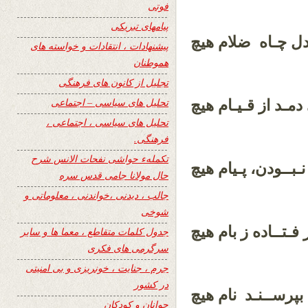
فوتی
پیامهای تبریکی
دل چـاه ضلام هیچ
پیشنهادات ، انتقادات و خواسته های
هموطنان
تجلیل از کانون های فرهنگی
تحلیل های سیاسی – اجتماعی
دمـد از قـیـام هیچ
تحلیل های سیاسی ، اجتماعی ،
فرهنگی.
تکملهء حواشی نفحات الانس شرح
ـبــودن، پـیام هیچ
حال مولانا جامی قدس سره
جالب ، دیدنی ،خواندنی ، معلوماتی و
شوخی
 فـتــاده ز بام هیچ
جدول کلمات متقاطع ، معما ها و سایر
سرگرمی های فکری
جرم ، جنایت ، خونریزی و بی امنیتی
در کشور
 بپرســنـد نام هیچ
جوانان و کودکان