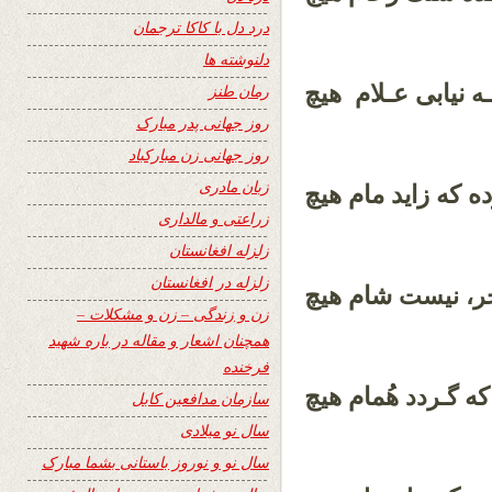
درد دل با کاکا ترجمان
دلنوشته ها
نیابی عـلام هیچ
ـه
رمان طنز
روز جهانی پدر مبارک
روز جهانی زن مبارکباد
زبان مادری
ه که زاید مام هیچ
زراعتی و مالداری
زلزله افغانستان
زلزله در افغانستان
شام هیچ
، نیست
زن و زندگی – زن و مشکلات –
همچنان اشعار و مقاله در باره شهید
فرخنده
که
هُمام هیچ
گـردد
سازمان مدافعین کابل
سال نو میلادی
سال نو و نوروز باستانی بشما مبارک