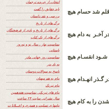
انتخاب از جریده ترجمان
باید حقایق را گفت
لم شد حسام هیچ
بررسی و نقد داستان
برگ های از تاریخ
برگ های از تاریخ و یادی از فرهیختگان
ر آخـر به دام هیچ
برگ های از یک کتاب
بمناسبت بهار ، سال نو و نوروز
باستانی
شـود
هیچ
انقسـام
بمناسبت روز جهانی مادر
به یاد پدر
پاسخ به سوالات دوستان
گـذر انهـدام هیچ
پیام به هم میهنان
پیام تبریک
پیام های تبریکی بمناسبت هفدهمین
سال نشراتی سایت ۲۴ ساعت
ن را به کام هیچ
پیامها ی تسلیت و همدری و اعـــلانا ت