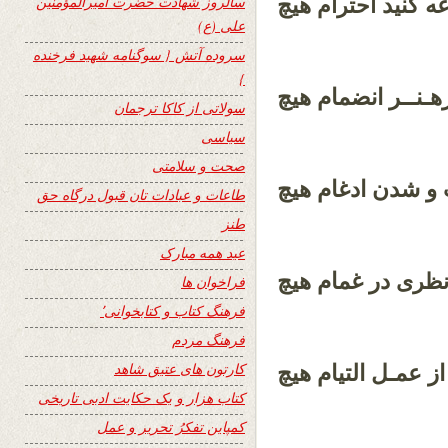
ه کنید
هیچ
سالروز شهادت حضرت امیرالمؤمنین
احترام
علی (ع)
سروده آتش { سوگنامه شهید فرخنده
}
هـنــر انضمام هیچ
سولاتی از کاکا ترجمان
سیاسی
صحت و سلامتی
و شدن ادغام هیچ
طاعات و عبادات تان قبول درگاه حق
طنز
عید همه مبارک
در غمام هیچ
نظری
فراخوان ها
فرهنگ کتاب و کتابخوانی٬
فرهنگ مردم
کارتون های عتیق شاهد
ز عمـل التیام هیچ
کتاب هزار و یک حکایت ادبی تاریخی
کمپاین تفکرُ تحریر و عمل