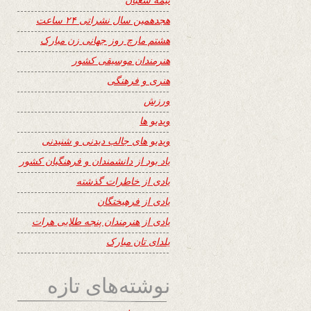
هجدهمین سال نشراتی ۲۴ ساعت
هشتم مارچ روز جهانی زن مبارک
هنرمندان موسیقی کشور
هنری و فرهنگی
ورزش
ویدیو ها
ویدیو های جالب دیدنی و شنیدنی
یاد بود از دانشمندان و فرهنگیان کشور
یادی از خاطرات گذشته
یادی از فرهیختگان
یادی از هنرمندان پنجه طلایی هرات
یلدای تان مبارک
نوشته‌های تازه