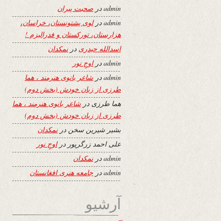
admin
در
صحبت پیران
admin
در
لوی پشتونستان، خراسان،
هزارستان، تورکستان و فدرالیزم !
اسدالله حیدری
در
نمکدان
admin
در
اوجِ نور
admin
در
شاعر بانوی هنرمند ، هما
طرزی از زبان خودش (بخش دوم)
هما طرزی
در
شاعر بانوی هنرمند ، هما
طرزی از زبان خودش (بخش دوم)
بشیر شیرین سخن
در
نمکدان
علی احمد زرگرپور
در
اوجِ نور
admin
در
نمکدان
admin
در
جامعه هنری افغانستان
آرشیو