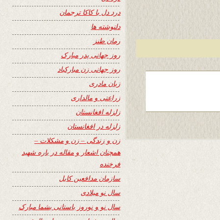
درد دل با کاکا ترجمان
دلنوشته ها
رمان طنز
روز جهانی پدر مبارک
روز جهانی زن مبارکباد
زبان مادری
زراعتی و مالداری
زلزله افغانستان
زلزله در افغانستان
زن و زندگی – زن و مشکلات –
همچنان اشعار و مقاله در باره شهید
فرخنده
سازمان مدافعین کابل
سال نو میلادی
سال نو و نوروز باستانی بشما مبارک