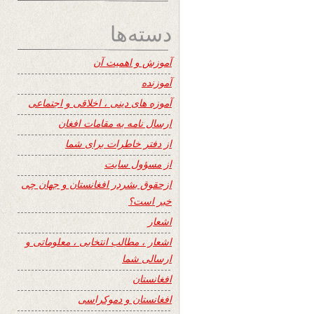
دسته‌ها
آموزش و اهمیت آن
آموزنده
آموزه های دینی ، اخلاقی و اجتماعی
ارسال نامه به مقامات افغان
از دفتر خاطرات برای شما
از مسؤول سایت
ازحقوق بشردر افغانستان و جهان چی
خبر است؟
اشعار
اشعار ، مطالب انتخابی ، معلوماتی و
ارسالی شما
افغانستان
افغانستان و دموکراسی