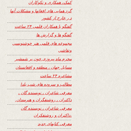
کمک، همکاری و نکوکاران
گرد همایی های افغانها و مشکلات آنها
د ر خارج از کشور
گفتگو با همکاران قلمی ۲۴ ساعت
گفتگو ها و گزارش ها
مجموعه های قلمی هنر خوشنویسی
ونقاشی
محرم ماه پیروزی خون بر شمشیر
مسایل جهان ، منطقه و افغانستان
مشاعره ۲۴ ساعت
مطالب و سروده های شب یلدا
معرفی شاعران ، نویسنده گان ،
داکتران ، روشنفگران و هنرمندان.
معرفی شاعران ، نویسنده گان
،داکتران و روشنفکران
معرفی کتابهای جدید