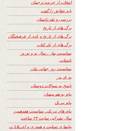
انتخاب از جریده ترجمان
باید حقایق را گفت
بررسی و نقد داستان
برگ های از تاریخ
برگ های از تاریخ و یادی از فرهیختگان
برگ های از یک کتاب
بمناسبت بهار ، سال نو و نوروز
باستانی
بمناسبت روز جهانی مادر
به یاد پدر
پاسخ به سوالات دوستان
پیام به هم میهنان
پیام تبریک
پیام های تبریکی بمناسبت هفدهمین
سال نشراتی سایت ۲۴ ساعت
پیامها ی تسلیت و همدری و اعـــلانا ت