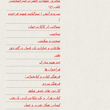
سالروز شهادت حضرت امیرالمؤمنین
علی (ع)
سروده آتش { سوگنامه شهید فرخنده
}
سولاتی از کاکا ترجمان
سیاسی
صحت و سلامتی
طاعات و عبادات تان قبول درگاه حق
طنز
عید همه مبارک
فراخوان ها
فرهنگ کتاب و کتابخوانی٬
فرهنگ مردم
کارتون های عتیق شاهد
کتاب هزار و یک حکایت ادبی تاریخی
کمپاین تفکرُ تحریر و عمل