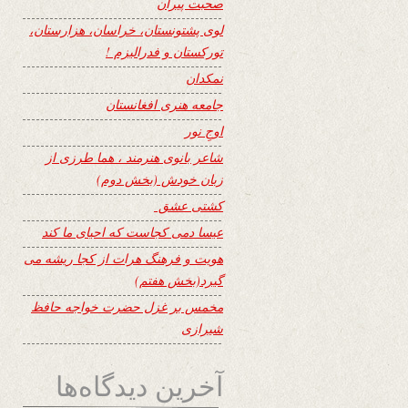
صحبت پیران
لوی پشتونستان، خراسان، هزارستان،
تورکستان و فدرالیزم !
نمکدان
جامعه هنری افغانستان
اوجِ نور
شاعر بانوی هنرمند ، هما طرزی از
زبان خودش (بخش دوم)
کشتی عشق
عیسا دمی کجاست که احیای ما کند
هویت و فرهنگ هرات از کجا ریشه می
گیرد(بخش هفتم)
مخمس بر غزل حضرت خواجه حافظ
شیرازی
آخرین دیدگاه‌ها