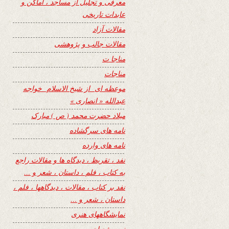
معرفی و تجلیل از مساجد ، اماکن و
عابدات تاریخی
مقالات آزاد
مقالات جالب و پژوهشی
مناجا ت
مناجات
موعظه ای از شیخ الاسلام خواجه
عبدالله « انصاری »
میلاد حضرت محمد ( ص ) مبارک
نامه های سرگشاده
نامه های وارده
نفد ، تقریظ ، دیدگاه ها و مقالات راجع
به کتاب ، فلم ، داستان ، شعر و …
نفد بر کتاب ، مقالات ، دیدگاهها ، فلم ،
داستان ، شعر و …
نمایشگاههای هنری
نیمه شعبان