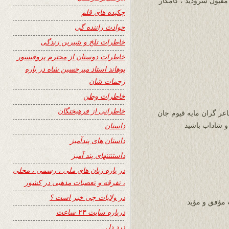
 مقبول سرودید ، کامگار
چکیده های قلم
حوادث راننده گی
خاطرات تلخ و شیرین زندگی
خاطرات دوستان از محترم پروفیسور
پوهاند استاد میرحسین شاه در باره
زحمات شان
خاطرات وطن
خاطراتی از فرهیختگان
ر گران مایه قیوم جان
داستان
 شاداب باشید
داستان های پندآمیز
داستنتنهای پند آمیز
در باره زبان های ملی ، رسمی ، محلی
، تفرقه و تعصبات مذهبی در کشور
در ولایات چی خبر است ؟
 مؤفق و مؤید
درباره سایت ۲۴ ساعت
درد دل