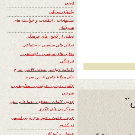
فوتی
پیامهای تبریکی
پیشنهادات ، انتقادات و خواسته های
هموطنان
تجلیل از کانون های فرهنگی
تحلیل های سیاسی – اجتماعی
تحلیل های سیاسی ، اجتماعی ،
فرهنگی.
تکملهء حواشی نفحات الانس شرح
حال مولانا جامی قدس سره
جالب ، دیدنی ،خواندنی ، معلوماتی و
شوخی
جدول کلمات متقاطع ، معما ها و سایر
سرگرمی های فکری
جرم ، جنایت ، خونریزی و بی امنیتی
در کشور
جوانان و کودکان