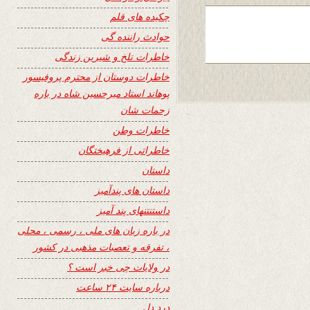
چکیده های قلم
حوادث راننده گی
خاطرات تلخ و شیرین زندگی
خاطرات دوستان از محترم پروفیسور
پوهاند استاد میرحسین شاه در باره
زحمات شان
خاطرات وطن
خاطراتی از فرهیختگان
داستان
داستان های پندآمیز
داستنتنهای پند آمیز
در باره زبان های ملی ، رسمی ، محلی
، تفرقه و تعصبات مذهبی در کشور
در ولایات چی خبر است ؟
درباره سایت ۲۴ ساعت
درد دل