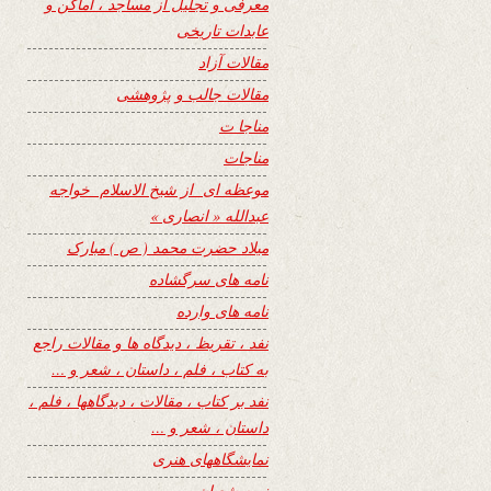
معرفی و تجلیل از مساجد ، اماکن و
عابدات تاریخی
مقالات آزاد
مقالات جالب و پژوهشی
مناجا ت
مناجات
موعظه ای از شیخ الاسلام خواجه
عبدالله « انصاری »
میلاد حضرت محمد ( ص ) مبارک
نامه های سرگشاده
نامه های وارده
نفد ، تقریظ ، دیدگاه ها و مقالات راجع
به کتاب ، فلم ، داستان ، شعر و …
نفد بر کتاب ، مقالات ، دیدگاهها ، فلم ،
داستان ، شعر و …
نمایشگاههای هنری
نیمه شعبان