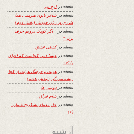
admin
در
اوجِ نور
admin
در
شاعر بانوی هنرمند ، هما
طرزی از زبان خودش (بخش دوم)
admin
در
” اگر کودک درونم حرف
بزند “
admin
در
کشتی عشق
admin
در
عیسا دمی کجاست که احیای
ما کند
admin
در
هویت و فرهنگ هرات از کجا
ریشه می گیرد(بخش هفتم)
admin
در
دوبیتی ها
admin
در
شامِ فراق
admin
در
حل معمای شطرنج شماره
(۶)
آرشیو