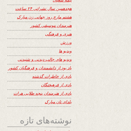
هجدهمین سال نشراتی ۲۴ ساعت
هشتم مارچ روز جهانی زن مبارک
هنرمندان موسیقی کشور
هنری و فرهنگی
ورزش
ویدیو ها
ویدیو های جالب دیدنی و شنیدنی
یاد بود از دانشمندان و فرهنگیان کشور
یادی از خاطرات گذشته
یادی از فرهیختگان
یادی از هنرمندان پنجه طلایی هرات
یلدای تان مبارک
نوشته‌های تازه