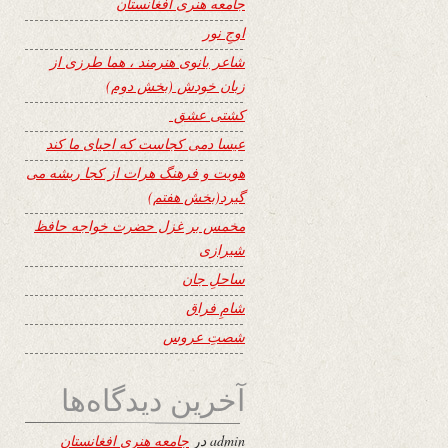
جامعه هنری افغانستان
اوجِ نور
شاعر بانوی هنرمند ، هما طرزی از
زبان خودش (بخش دوم)
کشتی عشق
عیسا دمی کجاست که احیای ما کند
هویت و فرهنگ هرات از کجا ریشه می
گیرد(بخش هفتم)
مخمس بر غزل حضرت خواجه حافظ
شیرازی
ساحلِ جان
شامِ فراق
شصتِ عروس
آخرین دیدگاه‌ها
admin
در
جامعه هنری افغانستان