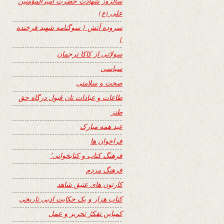
سالروز شهادت حضرت امیرالمؤمنین
علی (ع)
سروده آتش { سوگنامه شهید فرخنده
}
سولاتی از کاکا ترجمان
سیاسی
صحت و سلامتی
طاعات و عبادات تان قبول درگاه حق
طنز
عید همه مبارک
فراخوان ها
فرهنگ کتاب و کتابخوانی٬
فرهنگ مردم
کارتون های عتیق شاهد
کتاب هزار و یک حکایت ادبی تاریخی
کمپاین تفکرُ تحریر و عمل