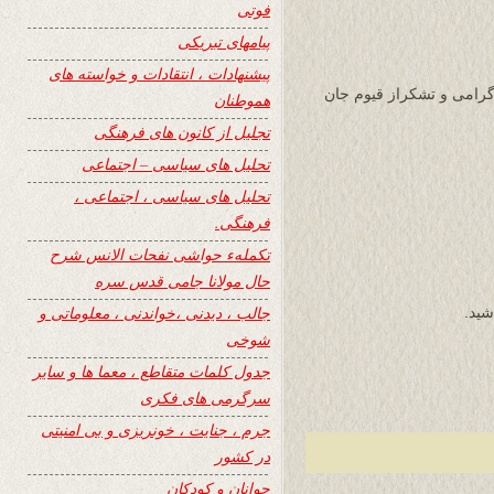
فوتی
پیامهای تبریکی
پیشنهادات ، انتقادات و خواسته های
 گرامی و تشکراز قیوم جان
هموطنان
تجلیل از کانون های فرهنگی
تحلیل های سیاسی – اجتماعی
تحلیل های سیاسی ، اجتماعی ،
فرهنگی.
تکملهء حواشی نفحات الانس شرح
حال مولانا جامی قدس سره
جالب ، دیدنی ،خواندنی ، معلوماتی و
شید.
شوخی
جدول کلمات متقاطع ، معما ها و سایر
سرگرمی های فکری
جرم ، جنایت ، خونریزی و بی امنیتی
در کشور
جوانان و کودکان