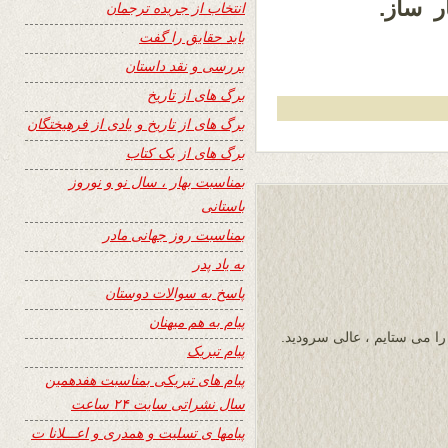
 ساز.
انتخاب از جریده ترجمان
باید حقایق را گفت
بررسی و نقد داستان
برگ های از تاریخ
برگ های از تاریخ و یادی از فرهیختگان
برگ های از یک کتاب
بمناسبت بهار ، سال نو و نوروز
باستانی
بمناسبت روز جهانی مادر
به یاد پدر
پاسخ به سوالات دوستان
پیام به هم میهنان
 را می ستایم ، عالی سرودید.
پیام تبریک
پیام های تبریکی بمناسبت هفدهمین
سال نشراتی سایت ۲۴ ساعت
پیامها ی تسلیت و همدری و اعـــلانا ت