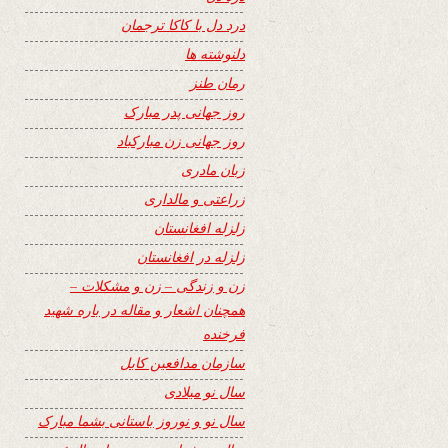
درد دل با کاکا ترجمان
دلنوشته ها
رمان طنز
روز جهانی پدر مبارک
روز جهانی زن مبارکباد
زبان مادری
زراعتی و مالداری
زلزله افغانستان
زلزله در افغانستان
زن و زندگی – زن و مشکلات –
همچنان اشعار و مقاله در باره شهید
فرخنده
سازمان مدافعین کابل
سال نو میلادی
سال نو و نوروز باستانی بشما مبارک