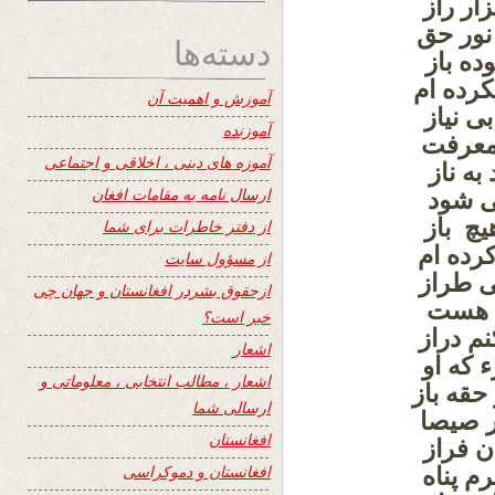
ار راز
ور حق
دسته‌ها
ده باز
رده ام
آموزش و اهمیت آن
 نیاز
آموزنده
 معرفت
آموزه های دینی ، اخلاقی و اجتماعی
به ناز
ارسال نامه به مقامات افغان
 شود
چ باز
از دفتر خاطرات برای شما
رده ام
از مسؤول سایت
ى طراز
ازحقوق بشردر افغانستان و جهان چی
اد هست
خبر است؟
م دراز
اشعار
که او
اشعار ، مطالب انتخابی ، معلوماتی و
حقه باز
ارسالی شما
ر صیصا
افغانستان
ن فراز
افغانستان و دموکراسی
م پناه