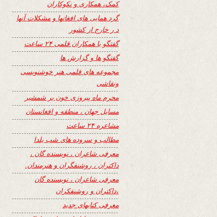
کمک، همکاری و نکوکاران
گرد همایی های افغانها و مشکلات آنها
د ر خارج از کشور
گفتگو با همکاران قلمی ۲۴ ساعت
گفتگو ها و گزارش ها
مجموعه های قلمی هنر خوشنویسی
ونقاشی
محرم ماه پیروزی خون بر شمشیر
مسایل جهان ، منطقه و افغانستان
مشاعره ۲۴ ساعت
مطالب و سروده های شب یلدا
معرفی شاعران ، نویسنده گان ،
داکتران ، روشنفگران و هنرمندان.
معرفی شاعران ، نویسنده گان
،داکتران و روشنفکران
معرفی کتابهای جدید