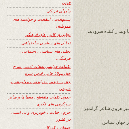
فوتی
پیامهای تبریکی
پیشنهادات ، انتقادات و خواسته های
هموطنان
ا وبیدار کننده سرودید.
تجلیل از کانون های فرهنگی
تحلیل های سیاسی – اجتماعی
تحلیل های سیاسی ، اجتماعی ،
فرهنگی.
تکملهء حواشی نفحات الانس شرح
حال مولانا جامی قدس سره
جالب ، دیدنی ،خواندنی ، معلوماتی و
شوخی
جدول کلمات متقاطع ، معما ها و سایر
سرگرمی های فکری
شیر هروی شاعر گرانمهر
جرم ، جنایت ، خونریزی و بی امنیتی
در کشور
ر جهان سپاس
جوانان و کودکان