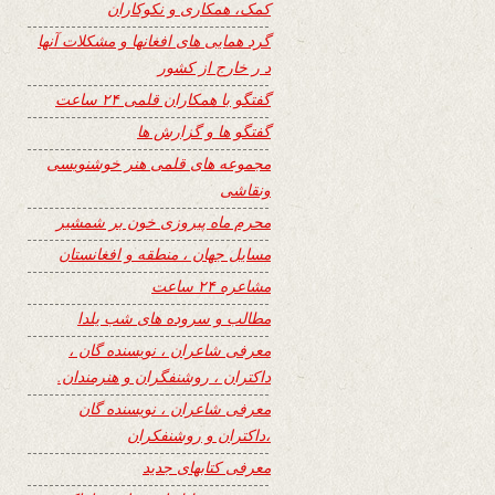
کمک، همکاری و نکوکاران
گرد همایی های افغانها و مشکلات آنها
د ر خارج از کشور
گفتگو با همکاران قلمی ۲۴ ساعت
گفتگو ها و گزارش ها
مجموعه های قلمی هنر خوشنویسی
ونقاشی
محرم ماه پیروزی خون بر شمشیر
مسایل جهان ، منطقه و افغانستان
مشاعره ۲۴ ساعت
مطالب و سروده های شب یلدا
معرفی شاعران ، نویسنده گان ،
داکتران ، روشنفگران و هنرمندان.
معرفی شاعران ، نویسنده گان
،داکتران و روشنفکران
معرفی کتابهای جدید