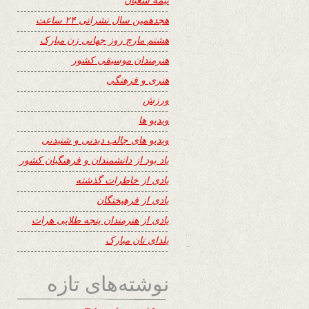
هجدهمین سال نشراتی ۲۴ ساعت
هشتم مارچ روز جهانی زن مبارک
هنرمندان موسیقی کشور
هنری و فرهنگی
ورزش
ویدیو ها
ویدیو های جالب دیدنی و شنیدنی
یاد بود از دانشمندان و فرهنگیان کشور
یادی از خاطرات گذشته
یادی از فرهیختگان
یادی از هنرمندان پنجه طلایی هرات
یلدای تان مبارک
نوشته‌های تازه