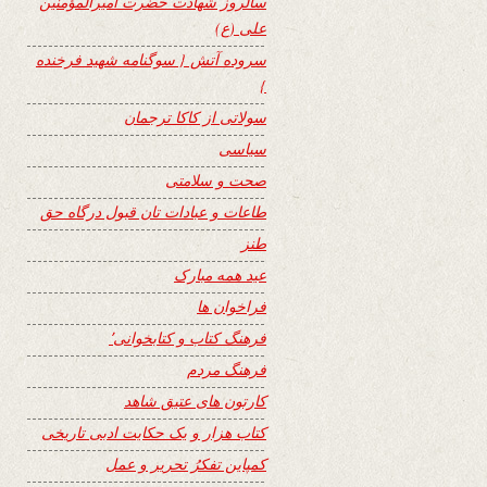
سالروز شهادت حضرت امیرالمؤمنین
علی (ع)
سروده آتش { سوگنامه شهید فرخنده
}
سولاتی از کاکا ترجمان
سیاسی
صحت و سلامتی
طاعات و عبادات تان قبول درگاه حق
طنز
عید همه مبارک
فراخوان ها
فرهنگ کتاب و کتابخوانی٬
فرهنگ مردم
کارتون های عتیق شاهد
کتاب هزار و یک حکایت ادبی تاریخی
کمپاین تفکرُ تحریر و عمل