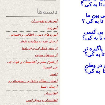
ا به کی ؟
دسته‌ها
 بین ما
ا به کی ؟
آموزش و اهمیت آن
آموزنده
ر بی کسی
آموزه های دینی ، اخلاقی و اجتماعی
ا به کی؟
ارسال نامه به مقامات افغان
گیزه‌ تر
از دفتر خاطرات برای شما
ا به کی؟
از مسؤول سایت
ازحقوق بشردر افغانستان و جهان چی
 در وطن
خبر است؟
ا به کی؟
اشعار
اشعار ، مطالب انتخابی ، معلوماتی و
ارسالی شما
افغانستان
افغانستان و دموکراسی