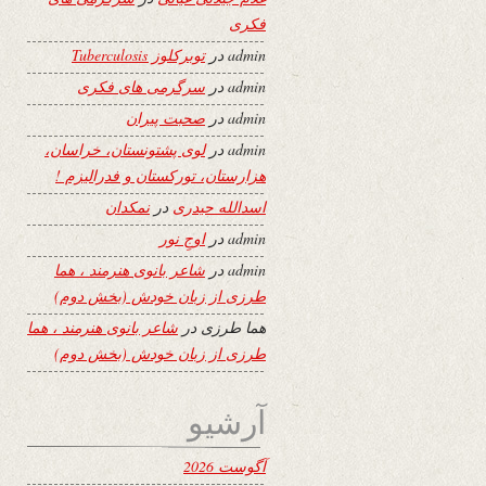
فکری
admin
در
توبرکلوز Tuberculosis
admin
در
سرگرمی های فکری
admin
در
صحبت پیران
admin
در
لوی پشتونستان، خراسان،
هزارستان، تورکستان و فدرالیزم !
اسدالله حیدری
در
نمکدان
admin
در
اوجِ نور
admin
در
شاعر بانوی هنرمند ، هما
طرزی از زبان خودش (بخش دوم)
هما طرزی
در
شاعر بانوی هنرمند ، هما
طرزی از زبان خودش (بخش دوم)
آرشیو
آگوست 2026