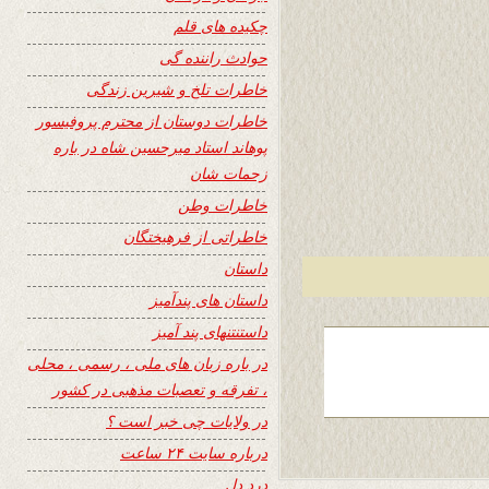
چکیده های قلم
حوادث راننده گی
خاطرات تلخ و شیرین زندگی
خاطرات دوستان از محترم پروفیسور
پوهاند استاد میرحسین شاه در باره
زحمات شان
خاطرات وطن
خاطراتی از فرهیختگان
داستان
داستان های پندآمیز
داستنتنهای پند آمیز
در باره زبان های ملی ، رسمی ، محلی
، تفرقه و تعصبات مذهبی در کشور
در ولایات چی خبر است ؟
درباره سایت ۲۴ ساعت
درد دل