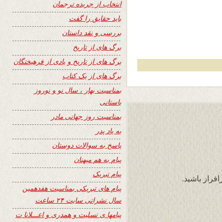
انتخاب از جریده ترجمان
باید حقایق را گفت
بررسی و نقد داستان
برگ های از تاریخ
برگ های از تاریخ و یادی از فرهیختگان
برگ های از یک کتاب
بمناسبت بهار ، سال نو و نوروز
باستانی
بمناسبت روز جهانی مادر
به یاد پدر
پاسخ به سوالات دوستان
پیام به هم میهنان
پیام تبریک
افراز باشید.
پیام های تبریکی بمناسبت هفدهمین
سال نشراتی سایت ۲۴ ساعت
پیامها ی تسلیت و همدری و اعـــلانا ت