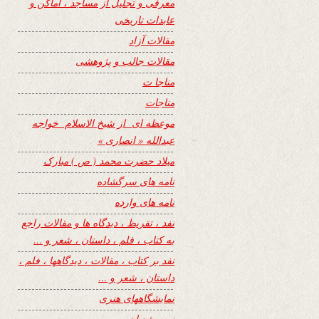
معرفی و تجلیل از مساجد ، اماکن و
عابدات تاریخی
مقالات آزاد
مقالات جالب و پژوهشی
مناجا ت
مناجات
موعظه ای از شیخ الاسلام خواجه
عبدالله « انصاری »
میلاد حضرت محمد ( ص ) مبارک
نامه های سرگشاده
نامه های وارده
نفد ، تقریظ ، دیدگاه ها و مقالات راجع
به کتاب ، فلم ، داستان ، شعر و …
نفد بر کتاب ، مقالات ، دیدگاهها ، فلم ،
داستان ، شعر و …
نمایشگاههای هنری
نیمه شعبان