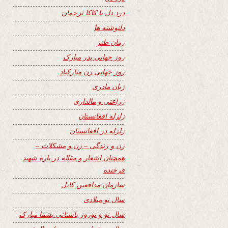
درد دل با کاکا ترجمان
دلنوشته ها
رمان طنز
روز جهانی پدر مبارک
روز جهانی زن مبارکباد
زبان مادری
زراعتی و مالداری
زلزله افغانستان
زلزله در افغانستان
زن و زندگی – زن و مشکلات –
همچنان اشعار و مقاله در باره شهید
فرخنده
سازمان مدافعین کابل
سال نو میلادی
سال نو و نوروز باستانی بشما مبارک