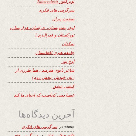
توبرکلوز Tuberculosis
سرگرمی های فکری
صحبت پیران
لوی پشتونستان، خراسان، هزارستان،
تورکستان و فدرالیزم !
نمکدان
جامعه هنری افغانستان
اوجِ نور
شاعر بانوی هنرمند ، هما طرزی از
زبان خودش (بخش دوم)
کشتی عشق
عیسا دمی کجاست که احیای ما کند
آخرین دیدگاه‌ها
admin
در
سرگرمی های فکری
غلام جیلانی غیاثی
در
سرگرمی های