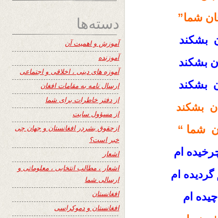
ن شما”
دسته‌ها
ن بشکند
آموزش و اهمیت آن
آموزنده
ن بشکند
آموزه های دینی ، اخلاقی و اجتماعی
ن بشکند
ارسال نامه به مقامات افغان
از دفتر خاطرات برای شما
ان بشکند
از مسؤول سایت
ن شما “
ازحقوق بشردر افغانستان و جهان چی
خبر است؟
خیده ام
اشعار
اشعار ، مطالب انتخابی ، معلوماتی و
گردیده ام
ارسالی شما
افغانستان
یده ام
افغانستان و دموکراسی