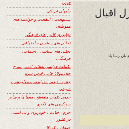
فوتی
 اقبال
پیامهای تبریکی
پیشنهادات ، انتقادات و خواسته های
هموطنان
تجلیل از کانون های فرهنگی
تحلیل های سیاسی – اجتماعی
تحلیل های سیاسی ، اجتماعی ،
تان رسا باد.
فرهنگی.
تکملهء حواشی نفحات الانس شرح
حال مولانا جامی قدس سره
جالب ، دیدنی ،خواندنی ، معلوماتی و
شوخی
جدول کلمات متقاطع ، معما ها و سایر
سرگرمی های فکری
جرم ، جنایت ، خونریزی و بی امنیتی
در کشور
جوانان و کودکان