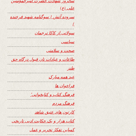
سالروز شهادت حضرت امیرالمؤمنین
علی (ع)
سروده آتش { سوگنامه شهید فرخنده
}
سولاتی از کاکا ترجمان
سیاسی
صحت و سلامتی
طاعات و عبادات تان قبول درگاه حق
طنز
عید همه مبارک
فراخوان ها
فرهنگ کتاب و کتابخوانی٬
فرهنگ مردم
کارتون های عتیق شاهد
کتاب هزار و یک حکایت ادبی تاریخی
کمپاین تفکرُ تحریر و عمل