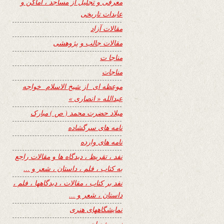
معرفی و تجلیل از مساجد ، اماکن و
عابدات تاریخی
مقالات آزاد
مقالات جالب و پژوهشی
مناجا ت
مناجات
موعظه ای از شیخ الاسلام خواجه
عبدالله « انصاری »
میلاد حضرت محمد ( ص ) مبارک
نامه های سرگشاده
نامه های وارده
نفد ، تقریظ ، دیدگاه ها و مقالات راجع
به کتاب ، فلم ، داستان ، شعر و …
نفد بر کتاب ، مقالات ، دیدگاهها ، فلم ،
داستان ، شعر و …
نمایشگاههای هنری
نیمه شعبان