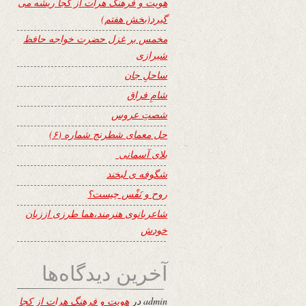
هویت و فرهنگ هرات از کجا ریشه می
گیرد(بخش هفتم)
مخمس بر غزل حضرت خواجه حافظ
شیرازی
ساحلِ جان
شامِ فراق
شصتِ عروس
حل معمای شطرنج شماره (۶)
بلای آسمانی
شگوفه ى لبخند
روح و نَفْس چیست؟
شاعربانوی هنرمند،هما طرزی اززبان
خودش
آخرین دیدگاه‌ها
admin
در
هویت و فرهنگ هرات از کجا