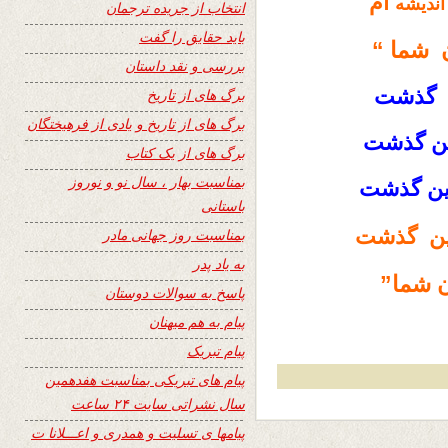
ام
اندیشه
انتخاب از جریده ترجمان
باید حقایق را گفت
ن شما “
بررسی و نقد داستان
گذشت
برگ های از تاریخ
برگ های از تاریخ و یادی از فرهیختگان
ین گذشت
برگ های از یک کتاب
بمناسبت بهار ، سال نو و نوروز
ن گذشت
باستانی
وین گذشت
بمناسبت روز جهانی مادر
به یاد پدر
ن شما”
پاسخ به سوالات دوستان
پیام به هم میهنان
پیام تبریک
پیام های تبریکی بمناسبت هفدهمین
سال نشراتی سایت ۲۴ ساعت
پیامها ی تسلیت و همدری و اعـــلانا ت