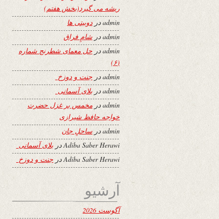
ریشه می گیرد(بخش هفتم)
admin
در
دوبیتی ها
admin
در
شامِ فراق
admin
در
حل معمای شطرنج شماره
(۶)
admin
در
جنت و دوزخ
admin
در
بلای آسمانی
admin
در
مخمس بر غزل حضرت
خواجه حافظ شیرازی
admin
در
ساحلِ جان
Adiba Saber Herawi
در
بلای آسمانی
Adiba Saber Herawi
در
جنت و دوزخ
آرشیو
آگوست 2026