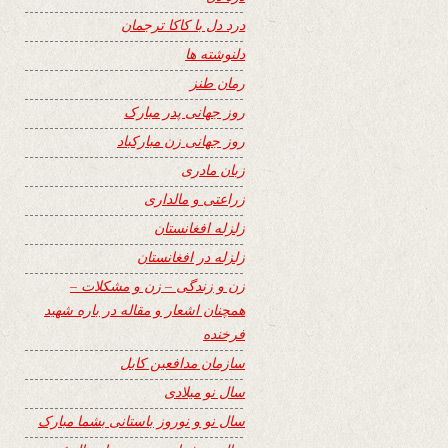
درد دل با کاکا ترجمان
دلنوشته ها
رمان طنز
روز جهانی پدر مبارک
روز جهانی زن مبارکباد
زبان مادری
زراعتی و مالداری
زلزله افغانستان
زلزله در افغانستان
زن و زندگی – زن و مشکلات –
همچنان اشعار و مقاله در باره شهید
فرخنده
سازمان مدافعین کابل
سال نو میلادی
سال نو و نوروز باستانی بشما مبارک