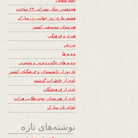
هجدهمین سال نشراتی ۲۴ ساعت
هشتم مارچ روز جهانی زن مبارک
هنرمندان موسیقی کشور
هنری و فرهنگی
ورزش
ویدیو ها
ویدیو های جالب دیدنی و شنیدنی
یاد بود از دانشمندان و فرهنگیان کشور
یادی از خاطرات گذشته
یادی از فرهیختگان
یادی از هنرمندان پنجه طلایی هرات
یلدای تان مبارک
نوشته‌های تازه