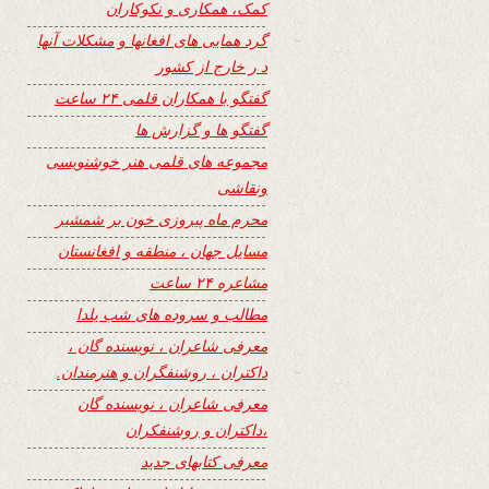
کمک، همکاری و نکوکاران
گرد همایی های افغانها و مشکلات آنها
د ر خارج از کشور
گفتگو با همکاران قلمی ۲۴ ساعت
گفتگو ها و گزارش ها
مجموعه های قلمی هنر خوشنویسی
ونقاشی
محرم ماه پیروزی خون بر شمشیر
مسایل جهان ، منطقه و افغانستان
مشاعره ۲۴ ساعت
مطالب و سروده های شب یلدا
معرفی شاعران ، نویسنده گان ،
داکتران ، روشنفگران و هنرمندان.
معرفی شاعران ، نویسنده گان
،داکتران و روشنفکران
معرفی کتابهای جدید