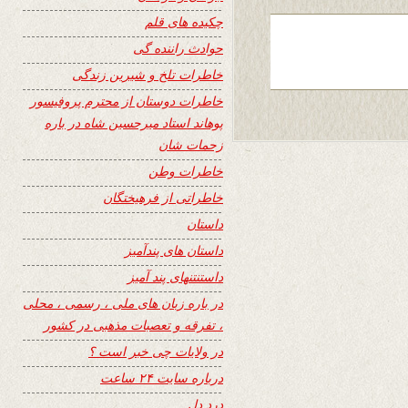
چکیده های قلم
حوادث راننده گی
خاطرات تلخ و شیرین زندگی
خاطرات دوستان از محترم پروفیسور
پوهاند استاد میرحسین شاه در باره
زحمات شان
خاطرات وطن
خاطراتی از فرهیختگان
داستان
داستان های پندآمیز
داستنتنهای پند آمیز
در باره زبان های ملی ، رسمی ، محلی
، تفرقه و تعصبات مذهبی در کشور
در ولایات چی خبر است ؟
درباره سایت ۲۴ ساعت
درد دل