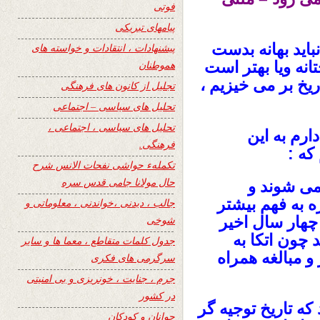
فوتی
پیامهای تبریکی
اید بهانه بدست
پیشنهادات ، انتقادات و خواسته های
انه ویا بهتر است
هموطنان
ریخ بر می خیزیم ،
تجلیل از کانون های فرهنگی
تحلیل های سیاسی – اجتماعی
تحلیل های سیاسی ، اجتماعی ،
ارم به این
فرهنگی.
که :
تکملهء حواشی نفحات الانس شرح
حال مولانا جامی قدس سره
می شوند و
ه به فهم بیشتر
جالب ، دیدنی ،خواندنی ، معلوماتی و
چهار سال اخیر
شوخی
 چون اتکا به
جدول کلمات متقاطع ، معما ها و سایر
 و مبالغه همراه
سرگرمی های فکری
جرم ، جنایت ، خونریزی و بی امنیتی
در کشور
ه تاریخ توجیه گر
جوانان و کودکان