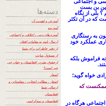
اسی و اجتماعی
زین بن بست
دسته‌ها
 ؟ بلی از نگاه
ست که در
آن تکثر
آموزش و اهمیت آن
آموزنده
آموزه های دینی ، اخلاقی و اجتماعی
چون به رستگاری
اری عملکرد خود
ارسال نامه به مقامات افغان
از دفتر خاطرات برای شما
از مسؤول سایت
ونه فراموش بلکه
ازحقوق بشردر افغانستان و جهان چی
ند.
خبر است؟
ادی خواه گوید؛
اشعار
اشعار ، مطالب انتخابی ، معلوماتی و
 ممکنست که
ارسالی شما
افغانستان
افغانستان و دموکراسی
اجتماعی هرگاه در