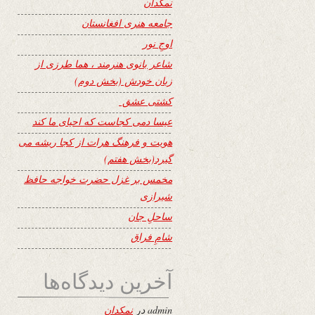
نمکدان
جامعه هنری افغانستان
اوجِ نور
شاعر بانوی هنرمند ، هما طرزی از
زبان خودش (بخش دوم)
کشتی عشق
عیسا دمی کجاست که احیای ما کند
هویت و فرهنگ هرات از کجا ریشه می
گیرد(بخش هفتم)
مخمس بر غزل حضرت خواجه حافظ
شیرازی
ساحلِ جان
شامِ فراق
آخرین دیدگاه‌ها
admin
در
نمکدان