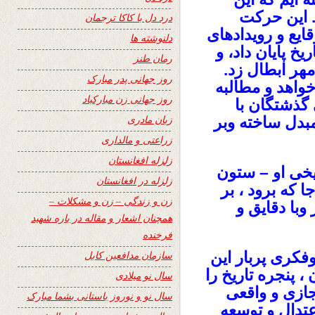
. این حرکت
درد دل با کاکا ترجمان
ایع و رویدادهای
دلنوشته ها
یخ پایان داد، و
رمان طنز
هر ابطال زد.
روز جهانی پدر مبارک
واهد و مطالبه
روز جهانی زن مبارکباد
گذشتگان با
زبان مادری
بدل ساخته وبر
زراعتی و مالداری
زلزله افغانستان
یخی او – ستون
زلزله در افغانستان
 که برود ، بر
زن و زندگی – زن و مشکلات –
وبا دقایق و
همچنان اشعار و مقاله در باره شهید
فرخنده
فکری پربار
این
سازمان مدافعین کابل
 پنجره تاریخ را
سال نو میلادی
جازی و واقعی
سال نو و نوروز باستانی بشما مبارک
تدال و توسعه