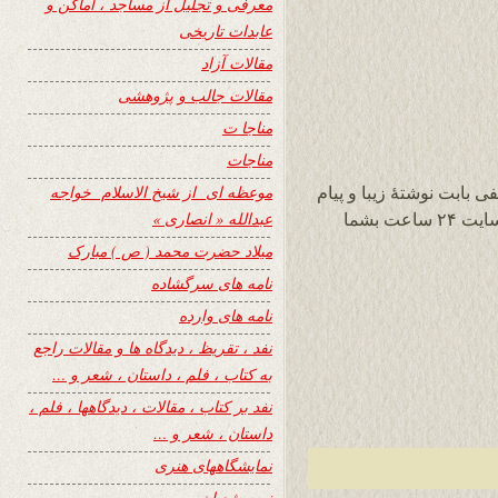
معرفی و تجلیل از مساجد ، اماکن و
عابدات تاریخی
مقالات آزاد
مقالات جالب و پژوهشی
مناجا ت
مناجات
موعظه ای از شیخ الاسلام خواجه
بابت نوشتهٔ زیبا و پیام
عبدالله « انصاری »
عالی تان به مناسبت هجدهمین سال تاسیس سایت ۲۴ ساعت بشما
میلاد حضرت محمد ( ص ) مبارک
نامه های سرگشاده
نامه های وارده
نفد ، تقریظ ، دیدگاه ها و مقالات راجع
به کتاب ، فلم ، داستان ، شعر و …
نفد بر کتاب ، مقالات ، دیدگاهها ، فلم ،
داستان ، شعر و …
نمایشگاههای هنری
نیمه شعبان