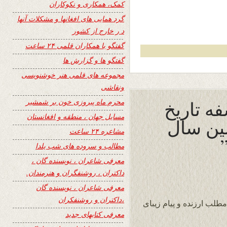
کمک، همکاری و نکوکاران
گرد همایی های افغانها و مشکلات آنها
د ر خارج از کشور
گفتگو با همکاران قلمی ۲۴ ساعت
گفتگو ها و گزارش ها
مجموعه های قلمی هنر خوشنویسی
ونقاشی
فه تاریخ
محرم ماه پیروزی خون بر شمشیر
مسایل جهان ، منطقه و افغانستان
مین سال
مشاعره ۲۴ ساعت
مطالب و سروده های شب یلدا
معرفی شاعران ، نویسنده گان ،
داکتران ، روشنفگران و هنرمندان.
معرفی شاعران ، نویسنده گان
،داکتران و روشنفکران
طلب ارزنده و پیام زیبای
معرفی کتابهای جدید