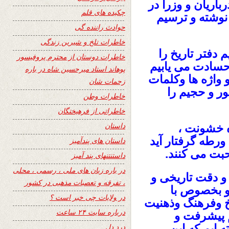
باریان و وزرا در
چکیده های قلم
 نوشته و ترسیم
حوادث راننده گی
خاطرات تلخ و شیرین زندگی
م دفتر تاریخ را
خاطرات دوستان از محترم پروفیسور
حسادت می یابیم
پوهاند استاد میرحسین شاه در باره
و واژه ها وکلمات
زحمات شان
ر و حجیم را
خاطرات وطن
خاطراتی از فرهیختگان
داستان
ه خشونت ،
رطه گرفتار آید
داستان های پندآمیز
حبت می کنند.
داستنتنهای پند آمیز
در باره زبان های ملی ، رسمی ، محلی
و دقت تاریخی و
، تفرقه و تعصبات مذهبی در کشور
و بخصوص با
در ولایات چی خبر است ؟
خ وفرهنگ وذهنیت
درباره سایت ۲۴ ساعت
 پیشرفت و
 ایم که این
درد دل