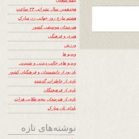
هجدهمین سال نشراتی ۲۴ ساعت
هشتم مارچ روز جهانی زن مبارک
هنرمندان موسیقی کشور
هنری و فرهنگی
ورزش
ویدیو ها
ویدیو های جالب دیدنی و شنیدنی
یاد بود از دانشمندان و فرهنگیان کشور
یادی از خاطرات گذشته
یادی از فرهیختگان
یادی از هنرمندان پنجه طلایی هرات
یلدای تان مبارک
نوشته‌های تازه