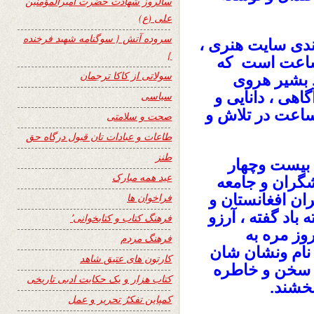
سالروز شهادت حضرت امیرالمؤمنین
علی (ع)
سروده آتش { سوگنامه شهید فرخنده
ندی سایت هنری ،
}
ربار فرهنگی ،تاریخی و ادبی ۲۴ ساعت است که
سولاتی از کاکا ترجمان
 بشیر هروی
اهی ، دانایی و
سیاسی
ایی بیشتر فرزندان این آب وخاک ۲۴ ساعت در تلاش و
صحت و سلامتی
طاعات و عبادات تان قبول درگاه حق
طنز
 بیست وچهار
عید همه مبارک
شگران و جامعه
ان افغانستان و
فراخوان ها
باد گفته ، آرزو
فرهنگ کتاب و کتابخوانی٬
وز مره به
فرهنگ مردم
نام ونشان شان
کارتون های عتیق شاهد
و سخن و خاطره
کتاب هزار و یک حکایت ادبی تاریخی
بخشند.
کمپاین تفکرُ تحریر و عمل