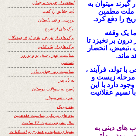
انتخاب از جریده ترجمان
 گیرند میتوان به
ک ملت مطمین
باید حقایق را گفت
یخ را دفع کرد.
بررسی و نقد داستان
برگ های از تاریخ
ا یک وقفه
برگ های از تاریخ و یادی از فرهیختگان
درون بر نخیزد تا
برگ های از یک کتاب
گ ،تبعیض، انحصار
 ماند.
بمناسبت بهار ، سال نو و نوروز
باستانی
 با تولد، فرآیند ،
بمناسبت روز جهانی مادر
 مرحله زیست و
به یاد پدر
جود دارد با این
پاسخ به سوالات دوستان
ا نسیم عقلانیت
پیام به هم میهنان
پیام تبریک
پیام های تبریکی بمناسبت هفدهمین
سال نشراتی سایت ۲۴ ساعت
اب های دینی به
پیامها ی تسلیت و همدری و اعـــلانا ت
می رود –
ملتی