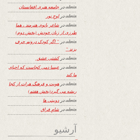
admin
در
جامعه هنری افغانستان
admin
در
اوجِ نور
admin
در
شاعر بانوی هنرمند ، هما
طرزی از زبان خودش (بخش دوم)
admin
در
” اگر کودک درونم حرف
بزند “
admin
در
کشتی عشق
admin
در
عیسا دمی کجاست که احیای
ما کند
admin
در
هویت و فرهنگ هرات از کجا
ریشه می گیرد(بخش هفتم)
admin
در
دوبیتی ها
admin
در
شامِ فراق
آرشیو