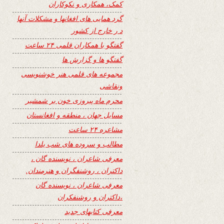
کمک، همکاری و نکوکاران
گرد همایی های افغانها و مشکلات آنها
د ر خارج از کشور
گفتگو با همکاران قلمی ۲۴ ساعت
گفتگو ها و گزارش ها
مجموعه های قلمی هنر خوشنویسی
ونقاشی
محرم ماه پیروزی خون بر شمشیر
مسایل جهان ، منطقه و افغانستان
مشاعره ۲۴ ساعت
مطالب و سروده های شب یلدا
معرفی شاعران ، نویسنده گان ،
داکتران ، روشنفگران و هنرمندان.
معرفی شاعران ، نویسنده گان
،داکتران و روشنفکران
معرفی کتابهای جدید