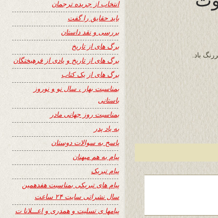
انتخاب از جریده ترجمان
باید حقایق را گفت
بررسی و نقد داستان
برگ های از تاریخ
رنگ باد.
برگ های از تاریخ و یادی از فرهیختگان
برگ های از یک کتاب
بمناسبت بهار ، سال نو و نوروز
باستانی
بمناسبت روز جهانی مادر
به یاد پدر
پاسخ به سوالات دوستان
پیام به هم میهنان
پیام تبریک
پیام های تبریکی بمناسبت هفدهمین
سال نشراتی سایت ۲۴ ساعت
پیامها ی تسلیت و همدری و اعـــلانا ت