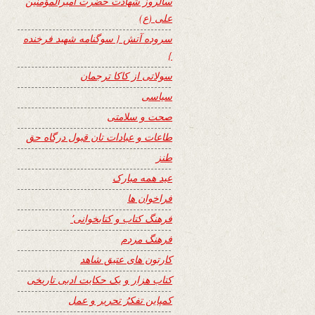
سالروز شهادت حضرت امیرالمؤمنین
علی (ع)
سروده آتش { سوگنامه شهید فرخنده
}
سولاتی از کاکا ترجمان
سیاسی
صحت و سلامتی
طاعات و عبادات تان قبول درگاه حق
طنز
عید همه مبارک
فراخوان ها
فرهنگ کتاب و کتابخوانی٬
فرهنگ مردم
کارتون های عتیق شاهد
کتاب هزار و یک حکایت ادبی تاریخی
کمپاین تفکرُ تحریر و عمل