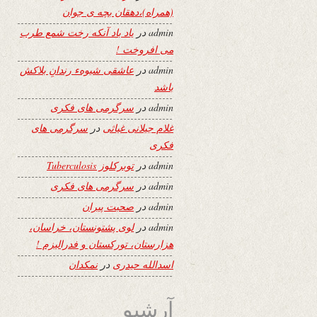
(همراه)،دهقان بچه ی جوان
admin
در
یاد باد آنکه رخت شمع طرب
می افروخت !
admin
در
عاشقی شیوهء رندانِ بلاکش
باشد
admin
در
سرگرمی های فکری
غلام جیلانی غیاثی
در
سرگرمی های
فکری
admin
در
توبرکلوز Tuberculosis
admin
در
سرگرمی های فکری
admin
در
صحبت پیران
admin
در
لوی پشتونستان، خراسان،
هزارستان، تورکستان و فدرالیزم !
اسدالله حیدری
در
نمکدان
آرشیو