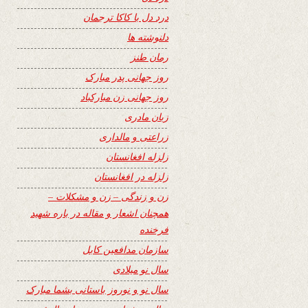
درد دل با کاکا ترجمان
دلنوشته ها
رمان طنز
روز جهانی پدر مبارک
روز جهانی زن مبارکباد
زبان مادری
زراعتی و مالداری
زلزله افغانستان
زلزله در افغانستان
زن و زندگی – زن و مشکلات –
همچنان اشعار و مقاله در باره شهید
فرخنده
سازمان مدافعین کابل
سال نو میلادی
سال نو و نوروز باستانی بشما مبارک