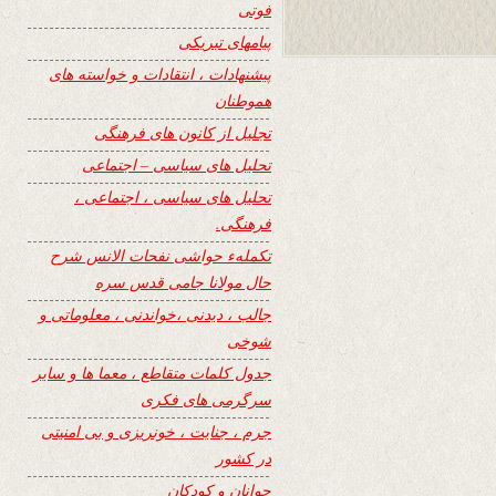
فوتی
پیامهای تبریکی
پیشنهادات ، انتقادات و خواسته های
هموطنان
تجلیل از کانون های فرهنگی
تحلیل های سیاسی – اجتماعی
تحلیل های سیاسی ، اجتماعی ،
فرهنگی.
تکملهء حواشی نفحات الانس شرح
حال مولانا جامی قدس سره
جالب ، دیدنی ،خواندنی ، معلوماتی و
شوخی
جدول کلمات متقاطع ، معما ها و سایر
سرگرمی های فکری
جرم ، جنایت ، خونریزی و بی امنیتی
در کشور
جوانان و کودکان