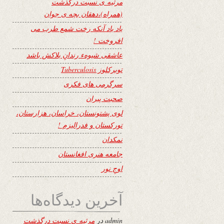
مرثیه ی نسبت درگذشت
(همراه)،دهقان بچه ی جوان
یاد باد آنکه رخت شمع طرب می
افروخت !
عاشقی شیوهء رندانِ بلاکش باشد
توبرکلوز Tuberculosis
سرگرمی های فکری
صحبت پیران
لوی پشتونستان، خراسان، هزارستان،
تورکستان و فدرالیزم !
نمکدان
جامعه هنری افغانستان
اوجِ نور
آخرین دیدگاه‌ها
admin
در
مرثیه ی نسبت درگذشت