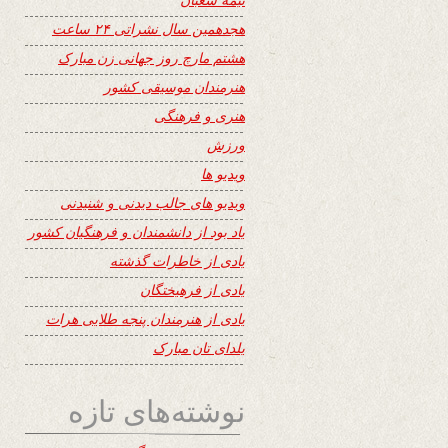
هجدهمین سال نشراتی ۲۴ ساعت
هشتم مارچ روز جهانی زن مبارک
هنرمندان موسیقی کشور
هنری و فرهنگی
ورزش
ویدیو ها
ویدیو های جالب دیدنی و شنیدنی
یاد بود از دانشمندان و فرهنگیان کشور
یادی از خاطرات گذشته
یادی از فرهیختگان
یادی از هنرمندان پنجه طلایی هرات
یلدای تان مبارک
نوشته‌های تازه