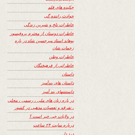
چکیده های قلم
حوادث راننده گی
خاطرات تلخ و شیرین زندگی
خاطرات دوستان از محترم پروفیسور
پوهاند استاد میرحسین شاه در باره
زحمات شان
خاطرات وطن
خاطراتی از فرهیختگان
داستان
داستان های پندآمیز
داستنتنهای پند آمیز
در باره زبان های ملی ، رسمی ، محلی
، تفرقه و تعصبات مذهبی در کشور
در ولایات چی خبر است ؟
درباره سایت ۲۴ ساعت
درد دل