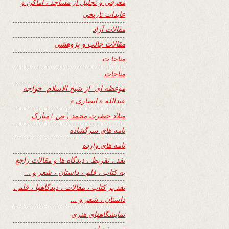
معرفی و تجلیل از مساجد ، اماکن و
عابدات تاریخی
مقالات آزاد
مقالات جالب و پژوهشی
مناجا ت
مناجات
موعظه ای از شیخ الاسلام خواجه
عبدالله « انصاری »
میلاد حضرت محمد ( ص ) مبارک
نامه های سرگشاده
نامه های وارده
نفد ، تقریظ ، دیدگاه ها و مقالات راجع
به کتاب ، فلم ، داستان ، شعر و …
نفد بر کتاب ، مقالات ، دیدگاهها ، فلم ،
داستان ، شعر و …
نمایشگاههای هنری
نیمه شعبان