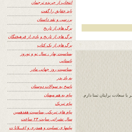
انتخاب از جریده ترجمان
باید حقایق را گفت
بررسی و نقد داستان
برگ های از تاریخ
برگ های از تاریخ و یادی از فرهیختگان
برگ های از یک کتاب
بمناسبت بهار ، سال نو و نوروز
باستانی
بمناسبت روز جهانی مادر
به یاد پدر
پاسخ به سوالات دوستان
پیام به هم میهنان
با سعادت برایتان تمنا دارم.
پیام تبریک
پیام های تبریکی بمناسبت هفدهمین
سال نشراتی سایت ۲۴ ساعت
پیامها ی تسلیت و همدری و اعـــلانا ت