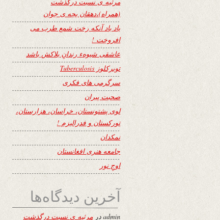
مرثیه ی نسبت درگذشت
(همراه)،دهقان بچه ی جوان
یاد باد آنکه رخت شمع طرب می
افروخت !
عاشقی شیوهء رندانِ بلاکش باشد
توبرکلوز Tuberculosis
سرگرمی های فکری
صحبت پیران
لوی پشتونستان، خراسان، هزارستان،
تورکستان و فدرالیزم !
نمکدان
جامعه هنری افغانستان
اوجِ نور
آخرین دیدگاه‌ها
admin
در
مرثیه ی نسبت درگذشت