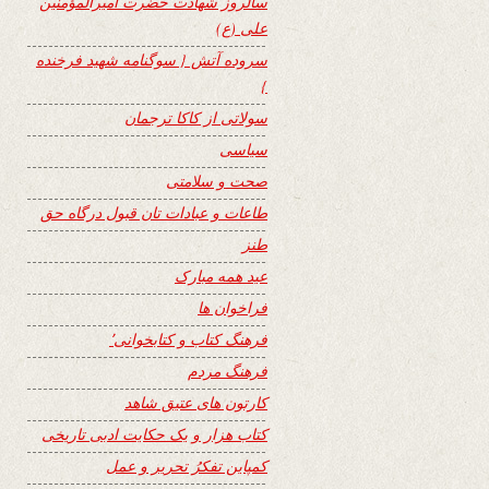
سالروز شهادت حضرت امیرالمؤمنین
علی (ع)
سروده آتش { سوگنامه شهید فرخنده
}
سولاتی از کاکا ترجمان
سیاسی
صحت و سلامتی
طاعات و عبادات تان قبول درگاه حق
طنز
عید همه مبارک
فراخوان ها
فرهنگ کتاب و کتابخوانی٬
فرهنگ مردم
کارتون های عتیق شاهد
کتاب هزار و یک حکایت ادبی تاریخی
کمپاین تفکرُ تحریر و عمل