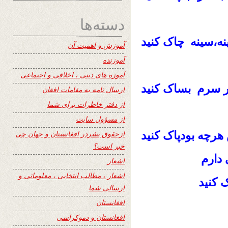
دسته‌ها
نه،سینه چاک کنید
آموزش و اهمیت آن
آموزنده
آموزه های دینی ، اخلاقی و اجتماعی
ر سرم بساک کنید
ارسال نامه به مقامات افغان
از دفتر خاطرات برای شما
از مسؤول سایت
 هرچه بودپاک کنید
ازحقوق بشردر افغانستان و جهان چی
خبر است؟
دارم
اشعار
اشعار ، مطالب انتخابی ، معلوماتی و
 کنید
ارسالی شما
افغانستان
افغانستان و دموکراسی