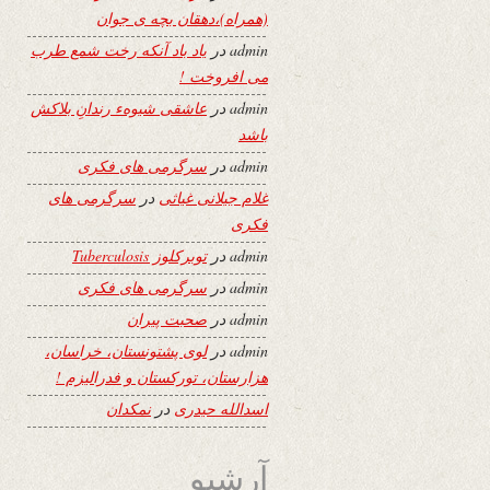
(همراه)،دهقان بچه ی جوان
admin
در
یاد باد آنکه رخت شمع طرب
می افروخت !
admin
در
عاشقی شیوهء رندانِ بلاکش
باشد
admin
در
سرگرمی های فکری
غلام جیلانی غیاثی
در
سرگرمی های
فکری
admin
در
توبرکلوز Tuberculosis
admin
در
سرگرمی های فکری
admin
در
صحبت پیران
admin
در
لوی پشتونستان، خراسان،
هزارستان، تورکستان و فدرالیزم !
اسدالله حیدری
در
نمکدان
آرشیو