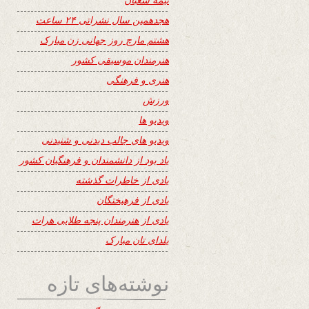
هجدهمین سال نشراتی ۲۴ ساعت
هشتم مارچ روز جهانی زن مبارک
هنرمندان موسیقی کشور
هنری و فرهنگی
ورزش
ویدیو ها
ویدیو های جالب دیدنی و شنیدنی
یاد بود از دانشمندان و فرهنگیان کشور
یادی از خاطرات گذشته
یادی از فرهیختگان
یادی از هنرمندان پنجه طلایی هرات
یلدای تان مبارک
نوشته‌های تازه