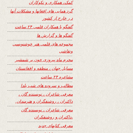
کمک، همکاری و نکوکاران
گرد همایی های افغانها و مشکلات آنها
د ر خارج از کشور
گفتگو با همکاران قلمی ۲۴ ساعت
گفتگو ها و گزارش ها
مجموعه های قلمی هنر خوشنویسی
ونقاشی
محرم ماه پیروزی خون بر شمشیر
مسایل جهان ، منطقه و افغانستان
مشاعره ۲۴ ساعت
مطالب و سروده های شب یلدا
معرفی شاعران ، نویسنده گان ،
داکتران ، روشنفگران و هنرمندان.
معرفی شاعران ، نویسنده گان
،داکتران و روشنفکران
معرفی کتابهای جدید