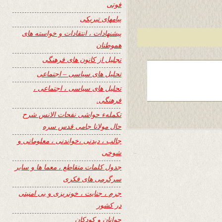
فوتی
پیامهای تبریکی
پیشنهادات ، انتقادات و خواسته های
هموطنان
تجلیل از کانون های فرهنگی
تحلیل های سیاسی – اجتماعی
تحلیل های سیاسی ، اجتماعی ،
فرهنگی.
تکملهء حواشی نفحات الانس شرح
حال مولانا جامی قدس سره
جالب ، دیدنی ،خواندنی ، معلوماتی و
شوخی
جدول کلمات متقاطع ، معما ها و سایر
سرگرمی های فکری
جرم ، جنایت ، خونریزی و بی امنیتی
در کشور
جوانان و کودکان