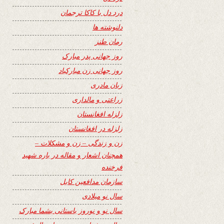
درد دل با کاکا ترجمان
دلنوشته ها
رمان طنز
روز جهانی پدر مبارک
روز جهانی زن مبارکباد
زبان مادری
زراعتی و مالداری
زلزله افغانستان
زلزله در افغانستان
زن و زندگی – زن و مشکلات –
همچنان اشعار و مقاله در باره شهید
فرخنده
سازمان مدافعین کابل
سال نو میلادی
سال نو و نوروز باستانی بشما مبارک