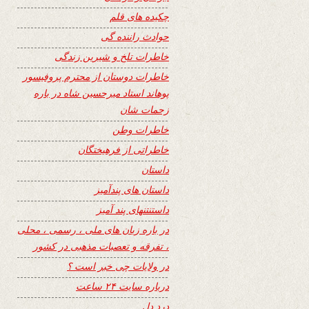
چکیده های قلم
حوادث راننده گی
خاطرات تلخ و شیرین زندگی
خاطرات دوستان از محترم پروفیسور
پوهاند استاد میرحسین شاه در باره
زحمات شان
خاطرات وطن
خاطراتی از فرهیختگان
داستان
داستان های پندآمیز
داستنتنهای پند آمیز
در باره زبان های ملی ، رسمی ، محلی
، تفرقه و تعصبات مذهبی در کشور
در ولایات چی خبر است ؟
درباره سایت ۲۴ ساعت
درد دل