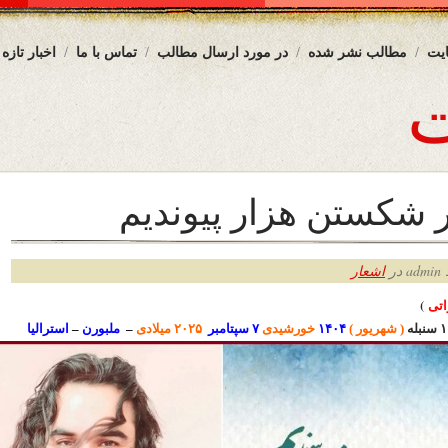
یت
مطالب نشر شده
در مورد ارسال مطالب
تماس با ما
اخبار تازه
ر شکستن هزار پیوندیم
ر
اشعار
ت
ی
)
نبله
( شهریور )
۱۴۰۴
خورشیدی
۷ سپتامبر
۲۰۲۵ میلادی
–
ملبورن
–
استرالیا