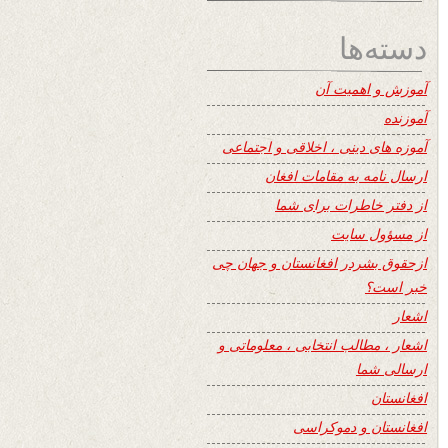
دسته‌ها
آموزش و اهمیت آن
آموزنده
آموزه های دینی ، اخلاقی و اجتماعی
ارسال نامه به مقامات افغان
از دفتر خاطرات برای شما
از مسؤول سایت
ازحقوق بشردر افغانستان و جهان چی
خبر است؟
اشعار
اشعار ، مطالب انتخابی ، معلوماتی و
ارسالی شما
افغانستان
افغانستان و دموکراسی