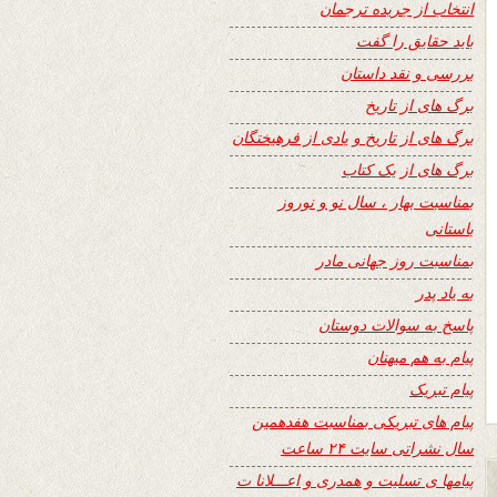
انتخاب از جریده ترجمان
باید حقایق را گفت
بررسی و نقد داستان
برگ های از تاریخ
برگ های از تاریخ و یادی از فرهیختگان
برگ های از یک کتاب
بمناسبت بهار ، سال نو و نوروز
باستانی
بمناسبت روز جهانی مادر
به یاد پدر
پاسخ به سوالات دوستان
پیام به هم میهنان
پیام تبریک
پیام های تبریکی بمناسبت هفدهمین
سال نشراتی سایت ۲۴ ساعت
پیامها ی تسلیت و همدری و اعـــلانا ت