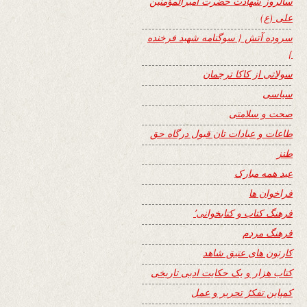
سالروز شهادت حضرت امیرالمؤمنین
علی (ع)
سروده آتش { سوگنامه شهید فرخنده
}
سولاتی از کاکا ترجمان
سیاسی
صحت و سلامتی
طاعات و عبادات تان قبول درگاه حق
طنز
عید همه مبارک
فراخوان ها
فرهنگ کتاب و کتابخوانی٬
فرهنگ مردم
کارتون های عتیق شاهد
کتاب هزار و یک حکایت ادبی تاریخی
کمپاین تفکرُ تحریر و عمل