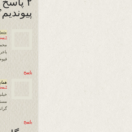
۲ پاسخ
پیوندیم”
dmin
7 سپتامبر 2025 در 16:08
محمو
باع
قیوم
پاسخ
هما
7 سپتامبر 2025 در 17:15
خیلی
مستع
گران
پاسخ