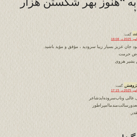
 به “هنوز بهر شکستن هزار
a
گفت:
د جان عزیز بسیار زیبا سرودید ، مؤفق و مؤید باشید.
رض حرمت
 بشیر هروی
پژوهش
گفت:
 عالی وناب‌‌‌سروده‌ایدشاعر
دورسالت‌‌مندماامپراطور
قدر.