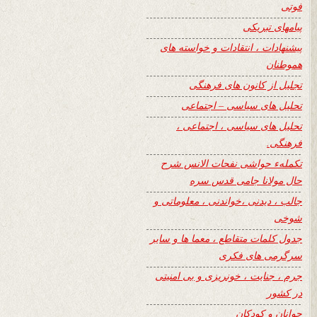
فوتی
پیامهای تبریکی
پیشنهادات ، انتقادات و خواسته های
هموطنان
تجلیل از کانون های فرهنگی
تحلیل های سیاسی – اجتماعی
تحلیل های سیاسی ، اجتماعی ،
فرهنگی.
تکملهء حواشی نفحات الانس شرح
حال مولانا جامی قدس سره
جالب ، دیدنی ،خواندنی ، معلوماتی و
شوخی
جدول کلمات متقاطع ، معما ها و سایر
سرگرمی های فکری
جرم ، جنایت ، خونریزی و بی امنیتی
در کشور
جوانان و کودکان