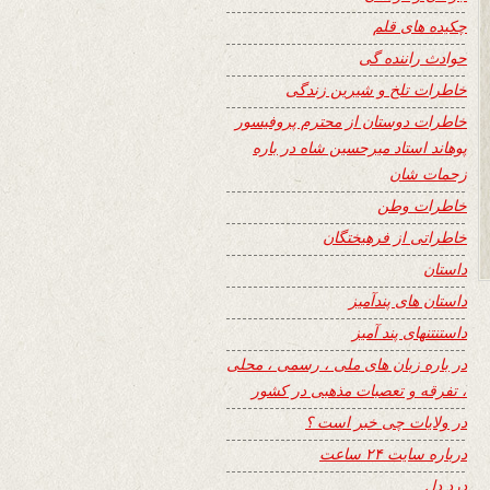
چکیده های قلم
حوادث راننده گی
خاطرات تلخ و شیرین زندگی
خاطرات دوستان از محترم پروفیسور
پوهاند استاد میرحسین شاه در باره
زحمات شان
خاطرات وطن
خاطراتی از فرهیختگان
داستان
داستان های پندآمیز
داستنتنهای پند آمیز
در باره زبان های ملی ، رسمی ، محلی
، تفرقه و تعصبات مذهبی در کشور
در ولایات چی خبر است ؟
درباره سایت ۲۴ ساعت
درد دل