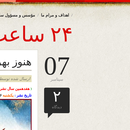
اهداف و مرام ما
مؤسس و مسؤول سا
۲۴ ساعت
07
هنوز به
ارسال شده توسط admin د
سپتامبر
(
هفدهمین سال نشرا
۲
تاریخ نشر :
یکشنبه
۱۶ س
دیدگاه