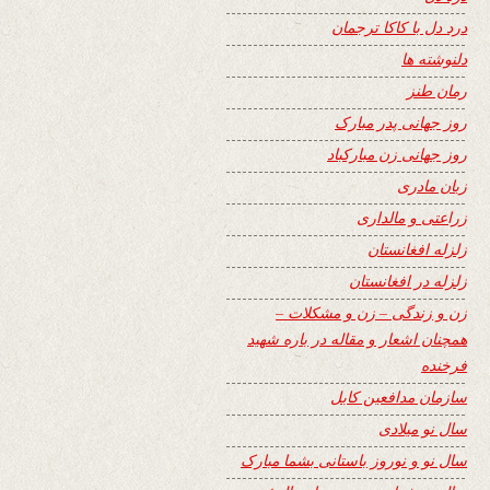
درد دل با کاکا ترجمان
دلنوشته ها
رمان طنز
روز جهانی پدر مبارک
روز جهانی زن مبارکباد
زبان مادری
زراعتی و مالداری
زلزله افغانستان
زلزله در افغانستان
زن و زندگی – زن و مشکلات –
همچنان اشعار و مقاله در باره شهید
فرخنده
سازمان مدافعین کابل
سال نو میلادی
سال نو و نوروز باستانی بشما مبارک